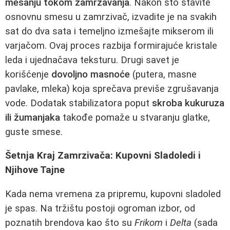
mešanju tokom zamrzavanja
. Nakon što stavite
osnovnu smesu u zamrzivač, izvadite je na svakih
sat do dva sata i temeljno izmešajte mikserom ili
varjačom. Ovaj proces razbija formirajuće kristale
leda i ujednačava teksturu. Drugi savet je
korišćenje
dovoljno masnoće
(putera, masne
pavlake, mleka) koja sprečava previše zgrušavanja
vode. Dodatak stabilizatora poput
skroba kukuruza
ili žumanjaka
takođe pomaže u stvaranju glatke,
guste smese.
Šetnja Kraj Zamrzivača: Kupovni Sladoledi i
Njihove Tajne
Kada nema vremena za pripremu, kupovni sladoled
je spas. Na tržištu postoji ogroman izbor, od
poznatih brendova kao što su
Frikom
i
Delta
(sada