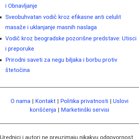
i Obnavljanje
Sveobuhvatan vodič kroz efikasne anti celulit
masaže i uklanjanje masnih naslaga
Vodič kroz beogradske pozorišne predstave: Utisci
i preporuke
Prirodni saveti za negu biljaka i borbu protiv
štetočina
O nama
|
Kontakt
|
Politika privatnosti
|
Uslovi
korišćenja
|
Marketinški servisi
Urednici i autori ne preuzimaju nikakvu odgovornost