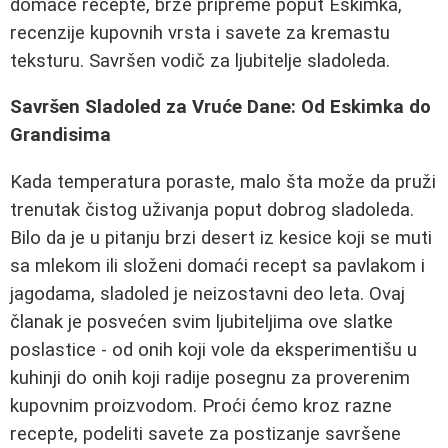
domaće recepte, brze pripreme poput Eskimka,
recenzije kupovnih vrsta i savete za kremastu
teksturu. Savršen vodič za ljubitelje sladoleda.
Savršen Sladoled za Vruće Dane: Od Eskimka do
Grandisima
Kada temperatura poraste, malo šta može da pruži
trenutak čistog uživanja poput dobrog sladoleda.
Bilo da je u pitanju brzi desert iz kesice koji se muti
sa mlekom ili složeni domaći recept sa pavlakom i
jagodama, sladoled je neizostavni deo leta. Ovaj
članak je posvećen svim ljubiteljima ove slatke
poslastice - od onih koji vole da eksperimentišu u
kuhinji do onih koji radije posegnu za proverenim
kupovnim proizvodom. Proći ćemo kroz razne
recepte, podeliti savete za postizanje savršene