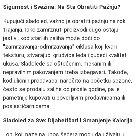
Sigurnost i Svežina: Na Šta Obratiti Pažnju?
Kupujući sladoled, važno je obratiti pažnju na
rok
trajanja
. Iako zamrznuti proizvodi dugo ostaju
jestivi, kod starijih zaliha može doći do
"zamrzavanja-odmrzavanja" ciklusa
koji kvari
teksturu, stvarajući grudvice leda i gubeći kvalitet
ukusa. Sladolede sa oštećenim, mekanim ili
nepravilnim pakovanjem treba izbegavati. Takođe,
kod uličnih prodavaca, naročito na početku sezone,
često se prodaju zalihe od prošle godine, pa je
pametnije kupovati u poverljivim prodavnicama ili
poslastičarnicama.
Sladoled za Sve: Dijabetičari i Smanjenje Kalorija
I oni koji paze na unos šećera mogu da uživaju u