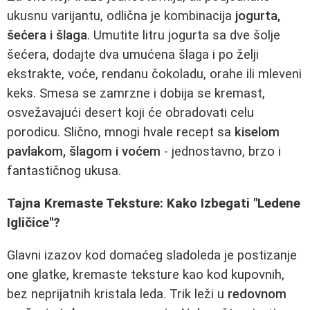
ukusnu varijantu, odlična je kombinacija
jogurta,
šećera i šlaga
. Umutite litru jogurta sa dve šolje
šećera, dodajte dva umućena šlaga i po želji
ekstrakte, voće, rendanu čokoladu, orahe ili mleveni
keks. Smesa se zamrzne i dobija se kremast,
osvežavajući desert koji će obradovati celu
porodicu. Slično, mnogi hvale recept sa
kiselom
pavlakom, šlagom i voćem
- jednostavno, brzo i
fantastičnog ukusa.
Tajna Kremaste Teksture: Kako Izbegati "Ledene
Igličice"?
Glavni izazov kod domaćeg sladoleda je postizanje
one glatke, kremaste teksture kao kod kupovnih,
bez neprijatnih kristala leda. Trik leži u
redovnom