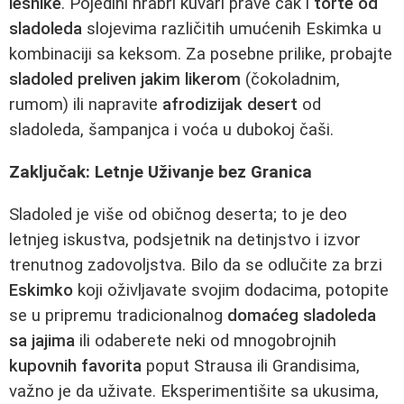
lešnike
. Pojedini hrabri kuvari prave čak i
torte od
sladoleda
slojevima različitih umućenih Eskimka u
kombinaciji sa keksom. Za posebne prilike, probajte
sladoled preliven jakim likerom
(čokoladnim,
rumom) ili napravite
afrodizijak desert
od
sladoleda, šampanjca i voća u dubokoj čaši.
Zaključak: Letnje Uživanje bez Granica
Sladoled je više od običnog deserta; to je deo
letnjeg iskustva, podsjetnik na detinjstvo i izvor
trenutnog zadovoljstva. Bilo da se odlučite za brzi
Eskimko
koji oživljavate svojim dodacima, potopite
se u pripremu tradicionalnog
domaćeg sladoleda
sa jajima
ili odaberete neki od mnogobrojnih
kupovnih favorita
poput Strausa ili Grandisima,
važno je da uživate. Eksperimentišite sa ukusima,