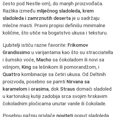
često pod Nestle-om), do manjih proizvođača.
Razlika između
mliječnog sladoleda, krem
sladoleda i zamrznutih deserta
je u sadržaju
mlečne masti. Pravni propisi definišu minimalne
količine, što utiče na bogatstvo ukusa i teksturu.
Ljubitelji ističu razne favorite:
Frikomov
Grandissimo
u varijantama kao što su stracciatella
i šumsko voće,
Macho
sa čokoladom ili novi sa
višnjom,
King
sa lešnikom ili pomorandžom, i
Quattro
kombinacije sa četiri ukusa. Od Deltinih
proizvoda, posebno se pamti
Nirvana sa
karamelom i orasima
, dok
Straus
domaći sladoled
u kartonskoj kutiji zadobija srca svojim hrskavim
čokoladnim pločicama unutar vanile ili čokolade.
Posebnu pažnju privlače
noviteti
poput sladoleda