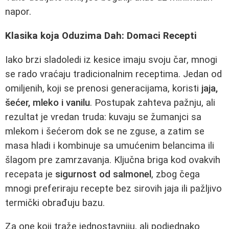
napor.
Klasika koja Oduzima Dah: Domaci Recepti
Iako brzi sladoledi iz kesice imaju svoju čar, mnogi
se rado vraćaju tradicionalnim receptima. Jedan od
omiljenih, koji se prenosi generacijama, koristi
jaja,
šećer, mleko i vanilu
. Postupak zahteva pažnju, ali
rezultat je vredan truda: kuvaju se žumanjci sa
mlekom i šećerom dok se ne zguse, a zatim se
masa hladi i kombinuje sa umućenim belancima ili
šlagom pre zamrzavanja. Ključna briga kod ovakvih
recepata je
sigurnost od salmonel
, zbog čega
mnogi preferiraju recepte bez sirovih jaja ili pažljivo
termički obrađuju bazu.
Za one koji traže jednostavniju, ali podjednako