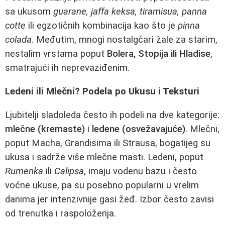
sa ukusom
guarane, jaffa keksa, tiramisua, panna
cotte
ili egzotičnih kombinacija kao što je
pinna
colada
. Međutim, mnogi nostalgčari žale za starim,
nestalim vrstama poput
Bolera, Stopija ili Hladise
,
smatrajući ih neprevaziđenim.
Ledeni ili Mlečni? Podela po Ukusu i Teksturi
Ljubitelji sladoleda često ih podeli na dve kategorije:
mlečne (kremaste)
i
ledene (osvežavajuće)
. Mlečni,
poput Macha, Grandisima ili Strausa, bogatijeg su
ukusa i sadrže više mlečne masti. Ledeni, poput
Rumenka
ili
Calipsa
, imaju vodenu bazu i često
voćne ukuse, pa su posebno popularni u vrelim
danima jer intenzivnije gasi žeđ. Izbor često zavisi
od trenutka i raspoloženja.