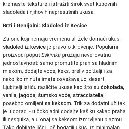
kremaste teksture i istražiti širok svet kupovnih
sladoleda i njihovih nepresušnih ukusa.
Brzi i Genijalni: Sladoled iz Kesice
Za one koji nemaju vremena ali žele domaći ukus,
sladoled iz kesice
je pravo otkrovenje. Popularni
proizvodi poput
Eskimka
pružaju neverovatnu
jednostavnost: samo promutite prah sa hladnim
mlekom, dodajte voće, keks, preliv po želji i za
nekoliko minuta imate osvežavajući desert.
Ljubitelji ističu različite ukuse kao što su
čokolada,
vanila, jagoda, šumsko voće, stracciatella
i
posebno omiljeni
sa keksom
. Trik za dodatni užitak
je u doradi - u čokoladni dodajte kašiku kakao praha
ili nesquika, a u onaj sa keksom izmrvljenu plazmu.
Tako dobijate lični, još bogatiji ukus uz minimalan