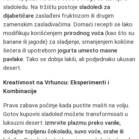
sladoledu. Na tržištu postoje
sladoledi za
dijabetičare
zaslađeni fruktozom ili drugim
zamenskim zasladivačima. Domaći recepti se lako
modifikuju korišćenjem
prirodnog voća
(kao što su
banane ili jagode) za sladjenje, smanjenjem količine
šećera ili upotrebom
jogurta umesto masne
pavlake
. Tako se dobija lakši, ali podjednako ukusan
desert.
Kreativnost na Vrhuncu: Eksperimenti i
Kombinacije
Prava zabava počinje kada pustite mašti na volju.
Gotov kupovni sladoled možete transformisati u
luksuzni desert:
izmrvite plazmu preko vanile,
dodajte topljenu čokoladu, suvo voće, orahe ili