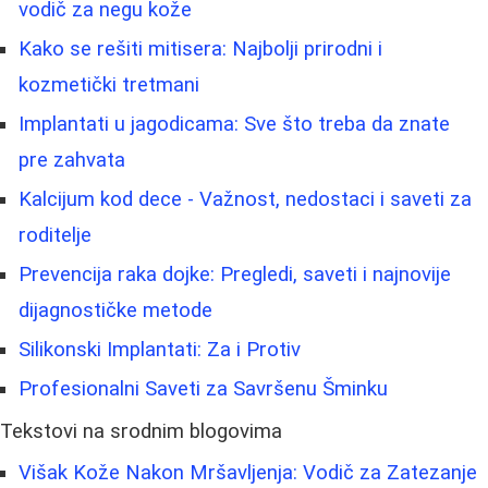
vodič za negu kože
Kako se rešiti mitisera: Najbolji prirodni i
kozmetički tretmani
Implantati u jagodicama: Sve što treba da znate
pre zahvata
Kalcijum kod dece - Važnost, nedostaci i saveti za
roditelje
Prevencija raka dojke: Pregledi, saveti i najnovije
dijagnostičke metode
Silikonski Implantati: Za i Protiv
Profesionalni Saveti za Savršenu Šminku
Tekstovi na srodnim blogovima
Višak Kože Nakon Mršavljenja: Vodič za Zatezanje