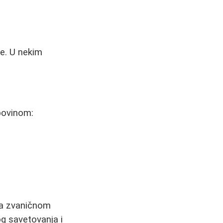
je. U nekim
povinom:
 na zvaničnom
g savetovanja i