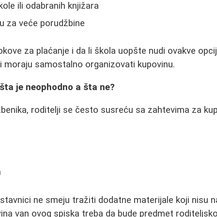
ole ili odabranih knjižara
u za veće porudžbine
okove za plaćanje i da li škola uopšte nudi ovakve opci
lji moraju samostalno organizovati kupovinu.
 šta je neophodno a šta ne?
benika, roditelji se često susreću sa zahtevima za ku
a
stavnici ne smeju tražiti dodatne materijale koji nisu
ina van ovog spiska treba da bude predmet roditeljsko