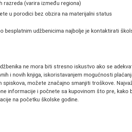
h razreda (varira između regiona)
ete u porodici bez obzira na materijalni status
o besplatnim udžbenicima najbolje je kontaktirati škols
džbenika ne mora biti stresno iskustvo ako se adekva
ih i novih knjiga, iskoristavanjem mogućnosti plaćanja
 spiskova, možete značajno smanjiti troškove. Najvaž
bne informacije i počnete sa kupovinom što pre, kako b
acije na početku školske godine.