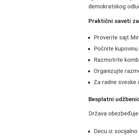
demokratskog odluč
Praktični saveti z
Proverite sajt Mi
Počnite kupovinu 
Razmotrite kombin
Organizujte razme
Za radne sveske 
Besplatni udžbenic
Država obezbeđuje 
Decu iz socijalno