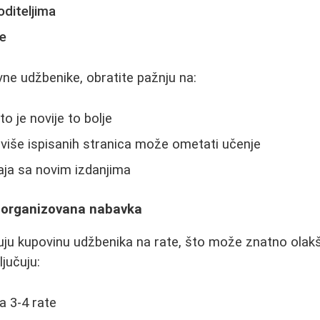
diteljima
ke
ne udžbenike, obratite pažnju na:
to je novije to bolje
reviše ispisanih stranica može ometati učenje
aja sa novim izdanjima
i organizovana nabavka
uju kupovinu udžbenika na rate, što može znatno olak
ljučuju:
a 3-4 rate