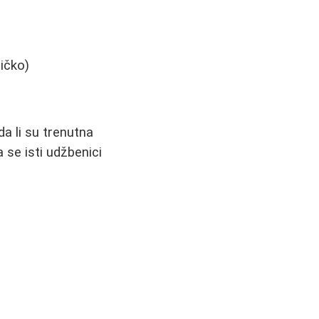
ičko)
a li su trenutna
 se isti udžbenici