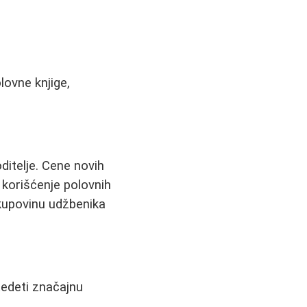
lovne knjige,
itelje. Cene novih
korišćenje polovnih
 kupovinu udžbenika
štedeti značajnu