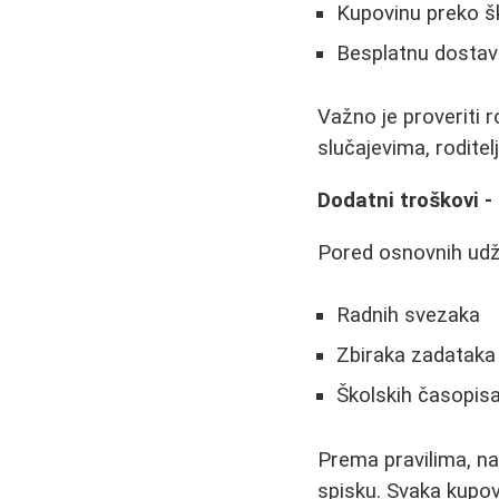
Kupovinu preko šk
Besplatnu dostav
Važno je proveriti r
slučajevima, rodite
Dodatni troškovi -
Pored osnovnih udž
Radnih svezaka
Zbiraka zadataka
Školskih časopis
Prema pravilima, na
spisku. Svaka kupov