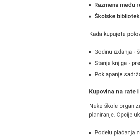
Razmena među ro
Školske bibliote
Kada kupujete polov
Godinu izdanja - š
Stanje knjige - p
Poklapanje sadrž
Kupovina na rate 
Neke škole organiz
planiranje. Opcije uk
Podelu plaćanja n