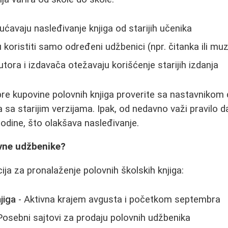
avaju nasleđivanje knjiga od starijih učenika
oristiti samo određeni udžbenici (npr. čitanka ili muz
ora i izdavača otežavaju korišćenje starijih izdanja
re kupovine polovnih knjiga proverite sa nastavnikom d
 sa starijim verzijama. Ipak, od nedavno važi pravilo da
godine, što olakšava nasleđivanje.
vne udžbenike?
ija za pronalaženje polovnih školskih knjiga:
jiga
- Aktivna krajem avgusta i početkom septembra
Posebni sajtovi za prodaju polovnih udžbenika