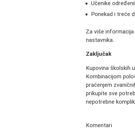
Učenike određeni
Ponekad i treće d
Za više informacija 
nastavnika.
Zaključak
Kupovina školskih u
Kombinacijom polovn
praćenjem zvaničnih
prikupite sve potre
nepotrebne komplik
Komentari