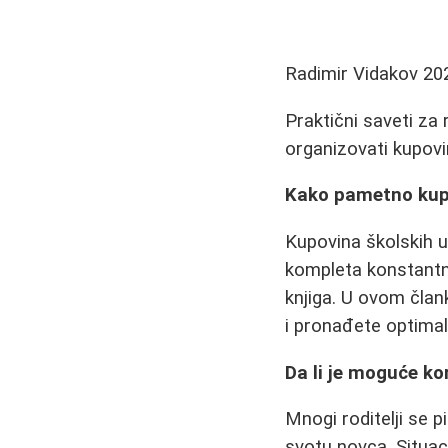
Radimir Vidakov
20
Praktični saveti za 
organizovati kupovi
Kako pametno kupit
Kupovina školskih u
kompleta konstantn
knjiga. U ovom član
i pronađete optimal
Da li je moguće ko
Mnogi roditelji se p
svotu novca. Situaci