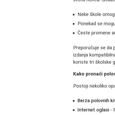
Neke škole omoguć
Ponekad se mogu k
Česte promene aut
Preporučuje se da p
izdanja kompatibilna
koriste tri školske 
Kako pronaći polo
Postoji nekoliko opc
Berza polovnih kn
Internet oglasi
- 