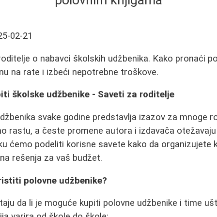
polovnim knjigama
25-02-21
roditelje o nabavci školskih udžbenika. Kako pronaći po
nu na rate i izbeći nepotrebne troškove.
i školske udžbenike - Saveti za roditelje
džbenika svake godine predstavlja izazov za mnoge rod
o rastu, a česte promene autora i izdavača otežavaju 
ku ćemo podeliti korisne savete kako da organizujete
na rešenja za vaš budžet.
ristiti polovne udžbenike?
itaju da li je moguće kupiti polovne udžbenike i time u
ja varira od škole do škole: