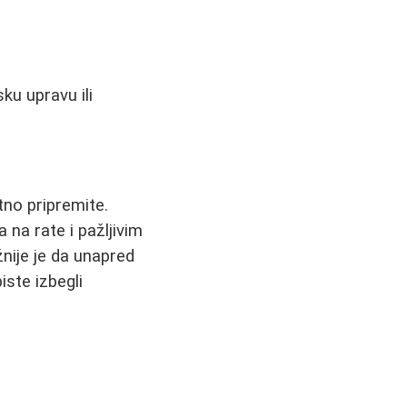
ku upravu ili
tno pripremite.
 na rate i pažljivim
nije je da unapred
iste izbegli