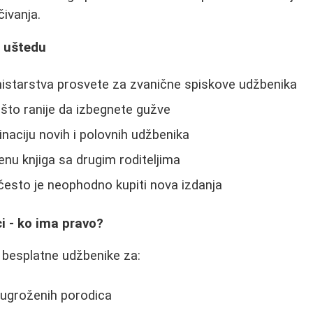
ivanja.
a uštedu
nistarstva prosvete za zvanične spiskove udžbenika
što ranije da izbegnete gužve
aciju novih i polovnih udžbenika
nu knjiga sa drugim roditeljima
često je neophodno kupiti nova izdanja
i - ko ima pravo?
besplatne udžbenike za:
 ugroženih porodica