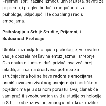
Prijemni ispiti, razlike između univerziteta, saveti za
pripremu, i pregled budućih mogućnosti za
psihologe, uključujući life coaching i rad s
emocijama.
Psihologija u Srbiji: Studije, Prijemni, i
Budućnost Profesije
Ukoliko razmišljate o upisu psihologije, verovatno
vas je obuzela mešavina entuzijazma i strepnje.
Ova nauka o ljudskoj duši privlači sve veći broj
mladih, ali i sama društvena potreba za
stručnjacima koji se bave
radom s emocijama
,
osmišljavanjem životnog usmjerenja
i podrškom
pojedincima je u stalnom porastu. Ovaj članak će
vam pružiti sveobuhvatan uvid u studije psihologije
u Srbiji - od izazova prijemnog ispita, kroz razlike