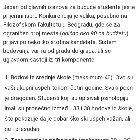
Jedan od glavnih izazova za buduće studente jeste
prijemni ispit. Konkurencija je velika, posebno na
Filozofskom fakultetu u Beogradu, gde se za
ograničen broj mesta (
obično oko 90 na budžetu
)
prijavi po nekoliko stotina kandidata. Sistem
bodovanja varira od grada do grada, ali se
uglavnom sastoji iz tri komponente:
Bodovi iz srednje škole
(maksimum 40): Ovo su
vaši ukupni uspeh tokom četiri godine. Svaki poen
je dragocen. Studenti koji su upisivali psihologiju
imali su prosečno između 33 i 38 bodova iz škole,
što pokazuje da je dobar školski uspeh važan, ali
ne i presudan.