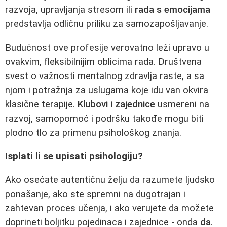
razvoja, upravljanja stresom ili
rada s emocijama
predstavlja odličnu priliku za samozapošljavanje.
Budućnost ove profesije verovatno leži upravo u
ovakvim, fleksibilnijim oblicima rada. Društvena
svest o važnosti mentalnog zdravlja raste, a sa
njom i potražnja za uslugama koje idu van okvira
klasične terapije.
Klubovi i zajednice
usmereni na
razvoj, samopomoć i podršku takođe mogu biti
plodno tlo za primenu psihološkog znanja.
Isplati li se upisati psihologiju?
Ako osećate autentičnu želju da razumete ljudsko
ponašanje, ako ste spremni na dugotrajan i
zahtevan proces učenja, i ako verujete da možete
doprineti boljitku pojedinaca i zajednice - onda
da
.