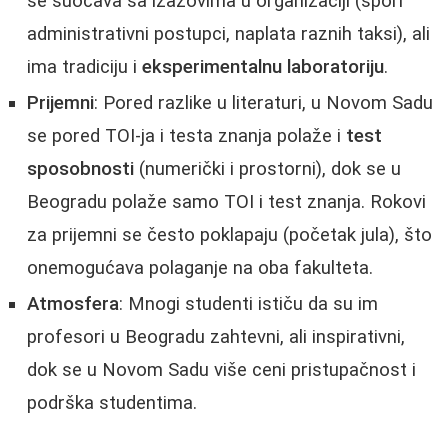
se suočava sa izazovima u organizaciji (spori
administrativni postupci, naplata raznih taksi), ali
ima tradiciju i
eksperimentalnu laboratoriju
.
Prijemni
: Pored razlike u literaturi, u Novom Sadu
se pored TOI-ja i testa znanja polaže i
test
sposobnosti
(numerički i prostorni), dok se u
Beogradu polaže samo TOI i test znanja. Rokovi
za prijemni se često poklapaju (početak jula), što
onemogućava polaganje na oba fakulteta.
Atmosfera
: Mnogi studenti ističu da su im
profesori u Beogradu zahtevni, ali inspirativni,
dok se u Novom Sadu više ceni pristupačnost i
podrška studentima.