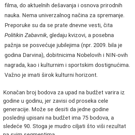
filma, do aktuelnih dešavanja i osnova prirodnih
nauka. Nema univerzalnog načina za spremanje.
Preporuke su da se prate dnevne vesti, čita
Politikin Zabavnik
, gledaju kvizovi, a posebna
pažnja se posvećuje jubilejima (npr. 2009. bila je
godina Darvina), dobitnicima Nobelovih i NIN-ovih
nagrada, kao i kulturnim i sportskim dostignućima.
Važno je imati širok kulturni horizont.
Konačan broj bodova za upad na budžet varira iz
godine u godinu, jer zavisi od proseka cele
generacije. Može se desiti da jedne godine
poslednji upisani na budžet ima 75 bodova, a
sledeće 90. Stoga je mudro ciljati što viši rezultat
na svim segmentima.