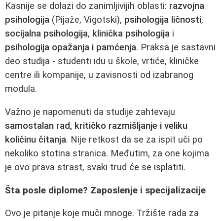
Kasnije se dolazi do zanimljivijih oblasti:
razvojna
psihologija
(Pijaže, Vigotski),
psihologija ličnosti
,
socijalna psihologija
,
klinička psihologija
i
psihologija opažanja i pamćenja
. Praksa je sastavni
deo studija - studenti idu u škole, vrtiće, kliničke
centre ili kompanije, u zavisnosti od izabranog
modula.
Važno je napomenuti da studije zahtevaju
samostalan rad, kritičko razmišljanje i veliku
količinu čitanja
. Nije retkost da se za ispit uči po
nekoliko stotina stranica. Međutim, za one kojima
je ovo prava strast, svaki trud će se isplatiti.
Šta posle diplome? Zaposlenje i specijalizacije
Ovo je pitanje koje muči mnoge. Tržište rada za