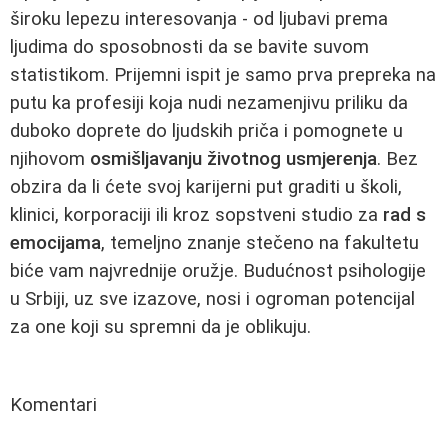
široku lepezu interesovanja - od ljubavi prema
ljudima do sposobnosti da se bavite suvom
statistikom. Prijemni ispit je samo prva prepreka na
putu ka profesiji koja nudi nezamenjivu priliku da
duboko doprete do ljudskih priča i pomognete u
njihovom
osmišljavanju životnog usmjerenja
. Bez
obzira da li ćete svoj karijerni put graditi u školi,
klinici, korporaciji ili kroz sopstveni studio za
rad s
emocijama
, temeljno znanje stečeno na fakultetu
biće vam najvrednije oružje. Budućnost psihologije
u Srbiji, uz sve izazove, nosi i ogroman potencijal
za one koji su spremni da je oblikuju.
Komentari