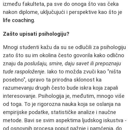
između fakulteta, pa sve do onoga što vas čeka
nakon diplome, uključujući i perspektive kao što je
life coaching
.
Zašto upisati psihologiju?
Mnogi studenti kažu da su se odlučili za psihologiju
zato što su im okolina često govorila kako odlično
znaju da
poslušaju, smire, daju savet ili prepoznaju
tude raspoloženje
. Iako to možda zvuči kao "ništa
posebno", upravo ta prirodna sklonost ka
razumevanju drugih često bude iskra koja zapali
interesovanje. Psihologija je, međutim, mnogo više
od toga. To je rigorozna nauka koja se oslanja na
empirijske podatke, statističke analize i naučne
metode. Bavi se svim aspektima ljudskog iskustva -
od osnovnih procesa poput pažnje i pamćenja, do