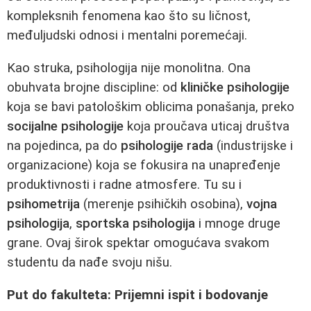
kompleksnih fenomena kao što su ličnost,
međuljudski odnosi i mentalni poremećaji.
Kao struka, psihologija nije monolitna. Ona
obuhvata brojne discipline: od
kliničke psihologije
koja se bavi patološkim oblicima ponašanja, preko
socijalne psihologije
koja proučava uticaj društva
na pojedinca, pa do
psihologije rada
(industrijske i
organizacione) koja se fokusira na unapređenje
produktivnosti i radne atmosfere. Tu su i
psihometrija
(merenje psihičkih osobina),
vojna
psihologija
,
sportska psihologija
i mnoge druge
grane. Ovaj širok spektar omogućava svakom
studentu da nađe svoju nišu.
Put do fakulteta: Prijemni ispit i bodovanje