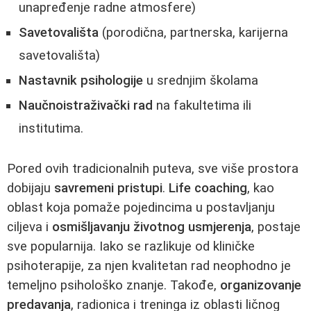
unapređenje radne atmosfere)
Savetovališta
(porodična, partnerska, karijerna
savetovališta)
Nastavnik psihologije
u srednjim školama
Naučnoistraživački rad
na fakultetima ili
institutima.
Pored ovih tradicionalnih puteva, sve više prostora
dobijaju
savremeni pristupi
.
Life coaching
, kao
oblast koja pomaže pojedincima u postavljanju
ciljeva i
osmišljavanju životnog usmjerenja
, postaje
sve popularnija. Iako se razlikuje od kliničke
psihoterapije, za njen kvalitetan rad neophodno je
temeljno psihološko znanje. Takođe,
organizovanje
predavanja
, radionica i treninga iz oblasti ličnog