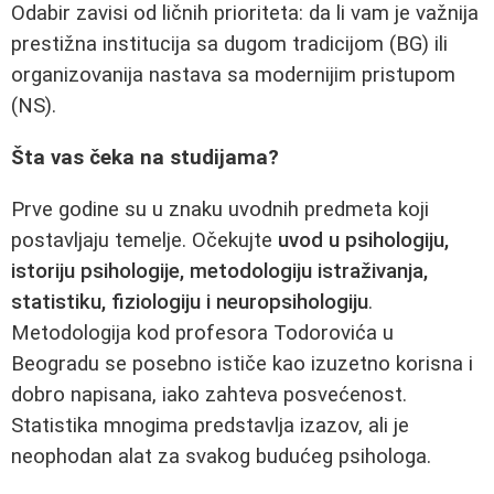
Odabir zavisi od ličnih prioriteta: da li vam je važnija
prestižna institucija sa dugom tradicijom (BG) ili
organizovanija nastava sa modernijim pristupom
(NS).
Šta vas čeka na studijama?
Prve godine su u znaku uvodnih predmeta koji
postavljaju temelje. Očekujte
uvod u psihologiju,
istoriju psihologije, metodologiju istraživanja,
statistiku, fiziologiju i neuropsihologiju
.
Metodologija kod profesora Todorovića u
Beogradu se posebno ističe kao izuzetno korisna i
dobro napisana, iako zahteva posvećenost.
Statistika mnogima predstavlja izazov, ali je
neophodan alat za svakog budućeg psihologa.