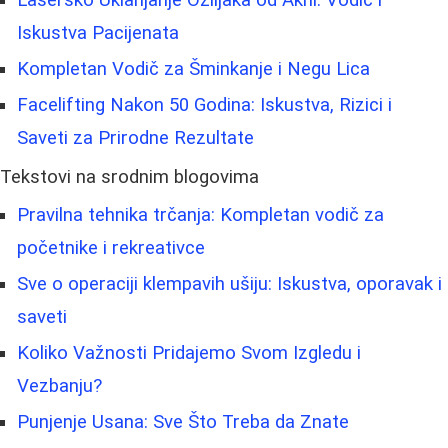
Lasersko Uklanjanje Ožiljaka od Akni: Vodič i
Iskustva Pacijenata
Kompletan Vodič za Šminkanje i Negu Lica
Facelifting Nakon 50 Godina: Iskustva, Rizici i
Saveti za Prirodne Rezultate
Tekstovi na srodnim blogovima
Pravilna tehnika trčanja: Kompletan vodič za
početnike i rekreativce
Sve o operaciji klempavih ušiju: Iskustva, oporavak i
saveti
Koliko Važnosti Pridajemo Svom Izgledu i
Vezbanju?
Punjenje Usana: Sve Što Treba da Znate