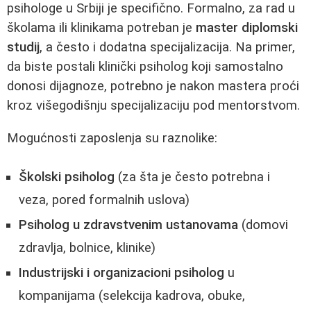
psihologe u Srbiji je specifično. Formalno, za rad u
školama ili klinikama potreban je
master diplomski
studij
, a često i dodatna specijalizacija. Na primer,
da biste postali klinički psiholog koji samostalno
donosi dijagnoze, potrebno je nakon mastera proći
kroz višegodišnju specijalizaciju pod mentorstvom.
Mogućnosti zaposlenja su raznolike:
Školski psiholog
(za šta je često potrebna i
veza, pored formalnih uslova)
Psiholog u zdravstvenim ustanovama
(domovi
zdravlja, bolnice, klinike)
Industrijski i organizacioni psiholog
u
kompanijama (selekcija kadrova, obuke,