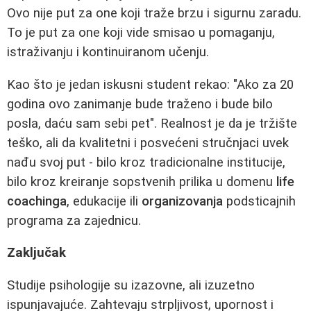
Ovo nije put za one koji traže brzu i sigurnu zaradu.
To je put za one koji vide smisao u pomaganju,
istraživanju i kontinuiranom učenju.
Kao što je jedan iskusni student rekao: "Ako za 20
godina ovo zanimanje bude traženo i bude bilo
posla, daću sam sebi pet". Realnost je da je tržište
teško, ali da kvalitetni i posvećeni stručnjaci uvek
nađu svoj put - bilo kroz tradicionalne institucije,
bilo kroz kreiranje sopstvenih prilika u domenu
life
coachinga
, edukacije ili
organizovanja
podsticajnih
programa za zajednicu.
Zaključak
Studije psihologije su izazovne, ali izuzetno
ispunjavajuće. Zahtevaju strpljivost, upornost i