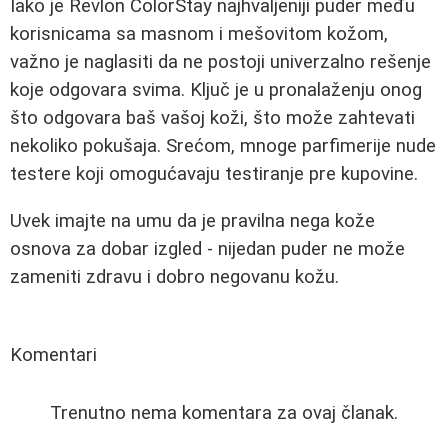
Iako je Revlon ColorStay najhvaljeniji puder među
korisnicama sa masnom i mešovitom kožom,
važno je naglasiti da ne postoji univerzalno rešenje
koje odgovara svima. Ključ je u pronalaženju onog
što odgovara baš vašoj koži, što može zahtevati
nekoliko pokušaja. Srećom, mnoge parfimerije nude
testere koji omogućavaju testiranje pre kupovine.
Uvek imajte na umu da je pravilna nega kože
osnova za dobar izgled - nijedan puder ne može
zameniti zdravu i dobro negovanu kožu.
Komentari
Trenutno nema komentara za ovaj članak.