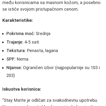
među korisnicama sa masnom kožom, a posebno
se ističe svojom pristupačnom cenom.
Karakteristike:
Pokrivna moć:
Srednja
Trajanje:
4-5 sati
Tekstura:
Penasta, lagana
SPF:
Nema
Nijanse:
Ograničen izbor (najpopularnije su 103 i
203)
Iskustva korisnica:
"Stay Matte je odličan za svakodnevnu upotrebu.