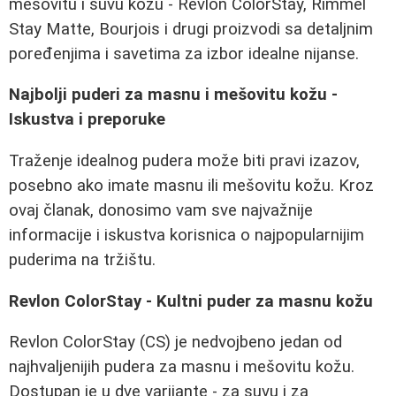
mešovitu i suvu kožu - Revlon ColorStay, Rimmel
Stay Matte, Bourjois i drugi proizvodi sa detaljnim
poređenjima i savetima za izbor idealne nijanse.
Najbolji puderi za masnu i mešovitu kožu -
Iskustva i preporuke
Traženje idealnog pudera može biti pravi izazov,
posebno ako imate masnu ili mešovitu kožu. Kroz
ovaj članak, donosimo vam sve najvažnije
informacije i iskustva korisnica o najpopularnijim
puderima na tržištu.
Revlon ColorStay - Kultni puder za masnu kožu
Revlon ColorStay (CS) je nedvojbeno jedan od
najhvaljenijih pudera za masnu i mešovitu kožu.
Dostupan je u dve varijante - za suvu i za