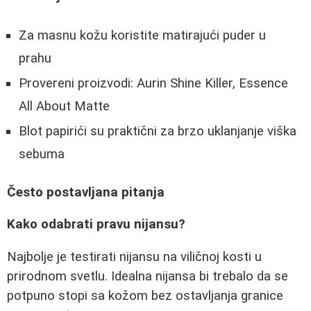
Za masnu kožu koristite matirajući puder u
prahu
Provereni proizvodi: Aurin Shine Killer, Essence
All About Matte
Blot papirići su praktični za brzo uklanjanje viška
sebuma
Često postavljana pitanja
Kako odabrati pravu nijansu?
Najbolje je testirati nijansu na viličnoj kosti u
prirodnom svetlu. Idealna nijansa bi trebalo da se
potpuno stopi sa kožom bez ostavljanja granice