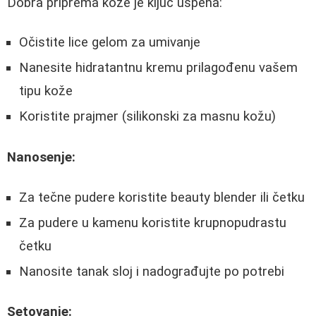
Dobra priprema kože je ključ uspeha:
Očistite lice gelom za umivanje
Nanesite hidratantnu kremu prilagođenu vašem
tipu kože
Koristite prajmer (silikonski za masnu kožu)
Nanosenje:
Za tečne pudere koristite beauty blender ili četku
Za pudere u kamenu koristite krupnopudrastu
četku
Nanosite tanak sloj i nadograđujte po potrebi
Setovanje: