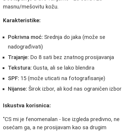
masnu/mešovitu kožu.
Karakteristike:
Pokrivna moć:
Srednja do jaka (može se
nadograđivati)
Trajanje:
Do 8 sati bez znatnog prosijavanja
Tekstura:
Gusta, ali se lako blendira
SPF:
15 (može uticati na fotografisanje)
Nijanse:
Širok izbor, ali kod nas ograničen izbor
Iskustva korisnica:
"CS mi je fenomenalan - lice izgleda predivno, ne
osećam ga, a ne prosijavam kao sa drugim