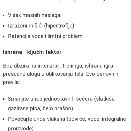
Višak masnih naslaga
Izraženi mišići (hipertrofija)
Retencija vode i limfni problemi
Ishrana - ključni faktor
Bez obzira na intenzitet treninga, ishrana igra
presudnu ulogu u oblikovanju tela. Evo osnovnih
pravila:
Smanjite unos jednostavnih šećera (slatkiši,
gazirana pića, belo brašno)
Povećajte unos vlakana (povrće, voće, integralne
proizvode)