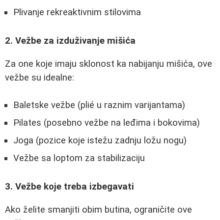
Plivanje rekreaktivnim stilovima
2. Vežbe za izduživanje mišića
Za one koje imaju sklonost ka nabijanju mišića, ove
vežbe su idealne:
Baletske vežbe (plié u raznim varijantama)
Pilates (posebno vežbe na leđima i bokovima)
Joga (pozice koje istežu zadnju ložu nogu)
Vežbe sa loptom za stabilizaciju
3. Vežbe koje treba izbegavati
Ako želite smanjiti obim butina, ograničite ove