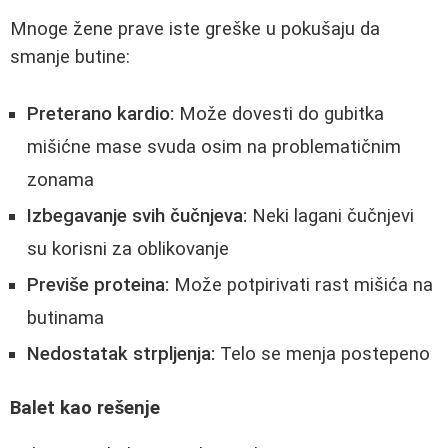
Mnoge žene prave iste greške u pokušaju da
smanje butine:
Preterano kardio:
Može dovesti do gubitka
mišićne mase svuda osim na problematičnim
zonama
Izbegavanje svih čučnjeva:
Neki lagani čučnjevi
su korisni za oblikovanje
Previše proteina:
Može potpirivati rast mišića na
butinama
Nedostatak strpljenja:
Telo se menja postepeno
Balet kao rešenje