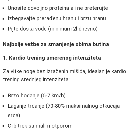
Unosite dovoljno proteina ali ne preterujte
Izbegavajte prerađenu hranu i brzu hranu
Pijte dosta vode (minimum 2l dnevno)
Najbolje vežbe za smanjenje obima butina
1. Kardio trening umerenog intenziteta
Za vitke noge bez izraženih mišića, idealan je kardio
trening srednjeg intenziteta:
Brzo hodanje (6-7 km/h)
Laganje trčanje (70-80% maksimalnog otkucaja
srca)
Orbitrek sa malim otporom