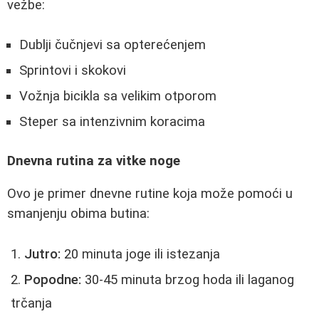
vežbe:
Dublji čučnjevi sa opterećenjem
Sprintovi i skokovi
Vožnja bicikla sa velikim otporom
Steper sa intenzivnim koracima
Dnevna rutina za vitke noge
Ovo je primer dnevne rutine koja može pomoći u
smanjenju obima butina:
Jutro:
20 minuta joge ili istezanja
Popodne:
30-45 minuta brzog hoda ili laganog
trčanja