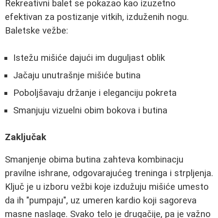
Rekreativni balet se pokazao kao izuzetno
efektivan za postizanje vitkih, izduženih nogu.
Baletske vežbe:
Istežu mišiće dajući im duguljast oblik
Jačaju unutrašnje mišiće butina
Poboljšavaju držanje i eleganciju pokreta
Smanjuju vizuelni obim bokova i butina
Zaključak
Smanjenje obima butina zahteva kombinacju
pravilne ishrane, odgovarajućeg treninga i strpljenja.
Ključ je u izboru vežbi koje izdužuju mišiće umesto
da ih "pumpaju", uz umeren kardio koji sagoreva
masne naslage. Svako telo je drugačije, pa je važno