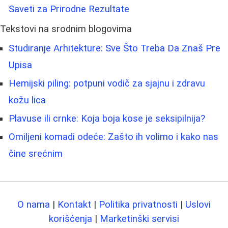
Saveti za Prirodne Rezultate
Tekstovi na srodnim blogovima
Studiranje Arhitekture: Sve Što Treba Da Znaš Pre
Upisa
Hemijski piling: potpuni vodič za sjajnu i zdravu
kožu lica
Plavuse ili crnke: Koja boja kose je seksipilnija?
Omiljeni komadi odeće: Zašto ih volimo i kako nas
čine srećnim
O nama
|
Kontakt
|
Politika privatnosti
|
Uslovi
korišćenja
|
Marketinški servisi