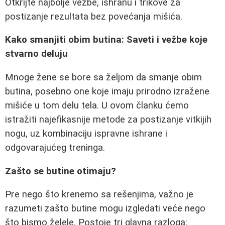
Otkrijte najbolje vežbe, ishranu i trikove za
postizanje rezultata bez povećanja mišića.
Kako smanjiti obim butina: Saveti i vežbe koje
stvarno deluju
Mnoge žene se bore sa željom da smanje obim
butina, posebno one koje imaju prirodno izražene
mišiće u tom delu tela. U ovom članku ćemo
istražiti najefikasnije metode za postizanje vitkijih
nogu, uz kombinaciju ispravne ishrane i
odgovarajućeg treninga.
Zašto se butine otimaju?
Pre nego što krenemo sa rešenjima, važno je
razumeti zašto butine mogu izgledati veće nego
što bismo želele. Postoje tri glavna razloga: