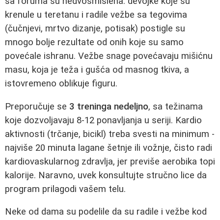
sa foruma su nedvosmislena: devojke koje su
krenule u teretanu i radile vežbe sa tegovima
(čučnjevi, mrtvo dizanje, potisak) postigle su
mnogo bolje rezultate od onih koje su samo
povećale ishranu. Vežbe snage povećavaju mišićnu
masu, koja je teža i gušća od masnog tkiva, a
istovremeno oblikuje figuru.
Preporučuje se
3 treninga nedeljno
, sa težinama
koje dozvoljavaju 8-12 ponavljanja u seriji. Kardio
aktivnosti (trčanje, bicikl) treba svesti na minimum -
najviše 20 minuta lagane šetnje ili vožnje, čisto radi
kardiovaskularnog zdravlja, jer previše aerobika topi
kalorije. Naravno, uvek konsultujte stručno lice da
program prilagodi vašem telu.
Neke od dama su podelile da su radile i vežbe kod