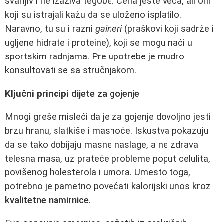
svarljiv i ne izaziva tegobe. Cena jeste veća, ali oni
koji su istrajali kažu da se uloženo isplatilo.
Naravno, tu su i razni
gaineri
(praškovi koji sadrže i
ugljene hidrate i proteine), koji se mogu naći u
sportskim radnjama. Pre upotrebe je mudro
konsultovati se sa stručnjakom.
Ključni principi
dijete za gojenje
Mnogi greše misleći da je za gojenje dovoljno jesti
brzu hranu, slatkiše i masnoće. Iskustva pokazuju
da se tako dobijaju masne naslage, a ne zdrava
telesna masa, uz prateće probleme poput celulita,
povišenog holesterola i umora. Umesto toga,
potrebno je pametno povećati kalorijski unos kroz
kvalitetne namirnice
.