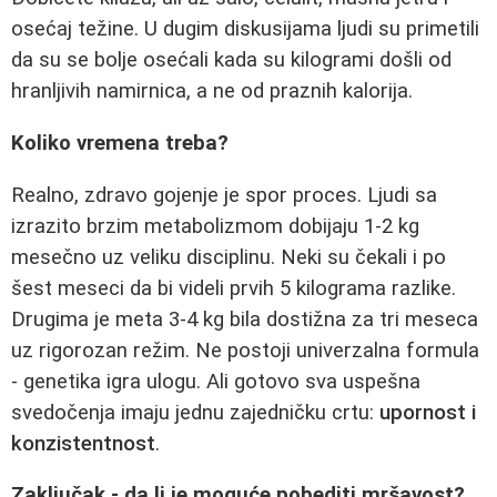
osećaj težine. U dugim diskusijama ljudi su primetili
da su se bolje osećali kada su kilogrami došli od
hranljivih namirnica, a ne od praznih kalorija.
Koliko vremena treba?
Realno, zdravo gojenje je spor proces. Ljudi sa
izrazito brzim metabolizmom dobijaju 1-2 kg
mesečno uz veliku disciplinu. Neki su čekali i po
šest meseci da bi videli prvih 5 kilograma razlike.
Drugima je meta 3-4 kg bila dostižna za tri meseca
uz rigorozan režim. Ne postoji univerzalna formula
- genetika igra ulogu. Ali gotovo sva uspešna
svedočenja imaju jednu zajedničku crtu:
upornost i
konzistentnost
.
Zaključak - da li je moguće pobediti mršavost?