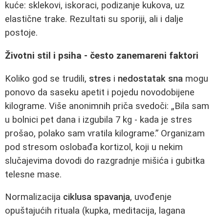
kuće: sklekovi, iskoraci, podizanje kukova, uz
elastične trake. Rezultati su sporiji, ali i dalje
postoje.
Životni stil i psiha - često zanemareni faktori
Koliko god se trudili,
stres
i
nedostatak sna
mogu
ponovo da saseku apetit i pojedu novodobijene
kilograme. Više anonimnih priča svedoči: „Bila sam
u bolnici pet dana i izgubila 7 kg - kada je stres
prošao, polako sam vratila kilograme.” Organizam
pod stresom oslobađa kortizol, koji u nekim
slučajevima dovodi do razgradnje mišića i gubitka
telesne mase.
Normalizacija
ciklusa spavanja
, uvođenje
opuštajućih rituala (kupka, meditacija, lagana