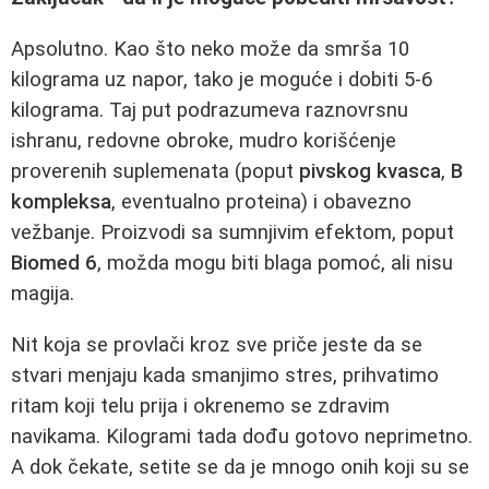
Apsolutno. Kao što neko može da smrša 10
kilograma uz napor, tako je moguće i dobiti 5-6
kilograma. Taj put podrazumeva raznovrsnu
ishranu, redovne obroke, mudro korišćenje
proverenih suplemenata (poput
pivskog kvasca
,
B
kompleksa
, eventualno proteina) i obavezno
vežbanje. Proizvodi sa sumnjivim efektom, poput
Biomed 6
, možda mogu biti blaga pomoć, ali nisu
magija.
Nit koja se provlači kroz sve priče jeste da se
stvari menjaju kada smanjimo stres, prihvatimo
ritam koji telu prija i okrenemo se zdravim
navikama. Kilogrami tada dođu gotovo neprimetno.
A dok čekate, setite se da je mnogo onih koji su se