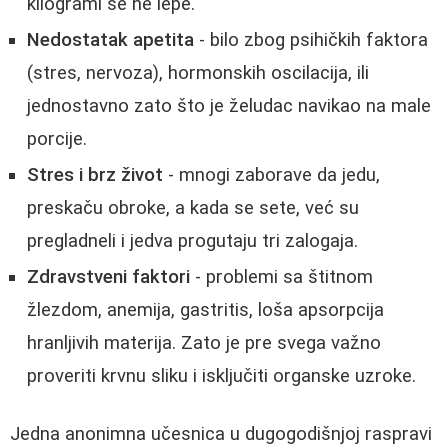
kilogrami se ne lepe.
Nedostatak apetita
- bilo zbog psihičkih faktora
(stres, nervoza), hormonskih oscilacija, ili
jednostavno zato što je želudac navikao na male
porcije.
Stres i brz život
- mnogi zaborave da jedu,
preskaču obroke, a kada se sete, već su
pregladneli i jedva progutaju tri zalogaja.
Zdravstveni faktori
- problemi sa štitnom
žlezdom, anemija, gastritis, loša apsorpcija
hranljivih materija. Zato je pre svega važno
proveriti krvnu sliku i isključiti organske uzroke.
Jedna anonimna učesnica u dugogodišnjoj raspravi