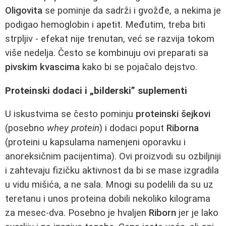
Oligovita
se pominje da sadrži i gvožđe, a nekima je
podigao hemoglobin i apetit. Međutim, treba biti
strpljiv - efekat nije trenutan, već se razvija tokom
više nedelja. Često se kombinuju ovi preparati sa
pivskim kvascima
kako bi se pojačalo dejstvo.
Proteinski dodaci i „bilderski” suplementi
U iskustvima se često pominju
proteinski šejkovi
(posebno
whey protein
) i dodaci poput
Riborna
(proteini u kapsulama namenjeni oporavku i
anoreksičnim pacijentima). Ovi proizvodi su ozbiljniji
i zahtevaju fizičku aktivnost da bi se mase izgradila
u vidu mišića, a ne sala. Mnogi su podelili da su uz
teretanu i unos proteina dobili nekoliko kilograma
za mesec-dva. Posebno je hvaljen
Riborn
jer je lako