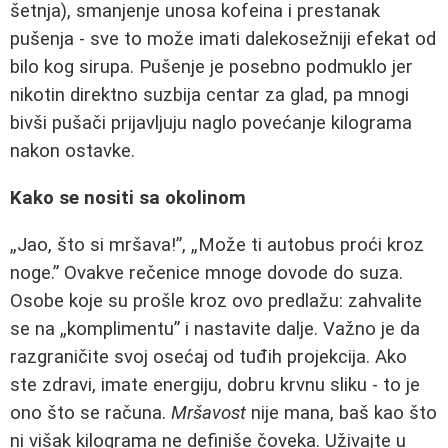
šetnja), smanjenje unosa kofeina i prestanak
pušenja - sve to može imati dalekosežniji efekat od
bilo kog sirupa. Pušenje je posebno podmuklo jer
nikotin direktno suzbija centar za glad, pa mnogi
bivši pušači prijavljuju naglo povećanje kilograma
nakon ostavke.
Kako se nositi sa okolinom
„Jao, što si mršava!”, „Može ti autobus proći kroz
noge.” Ovakve rečenice mnoge dovode do suza.
Osobe koje su prošle kroz ovo predlažu: zahvalite
se na „komplimentu” i nastavite dalje. Važno je da
razgraničite svoj osećaj od tuđih projekcija. Ako
ste zdravi, imate energiju, dobru krvnu sliku - to je
ono što se računa.
Mršavost
nije mana, baš kao što
ni višak kilograma ne definiše čoveka. Uživajte u