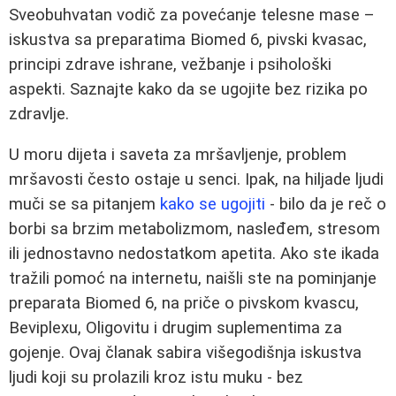
Sveobuhvatan vodič za povećanje telesne mase –
iskustva sa preparatima Biomed 6, pivski kvasac,
principi zdrave ishrane, vežbanje i psihološki
aspekti. Saznajte kako da se ugojite bez rizika po
zdravlje.
U moru dijeta i saveta za mršavljenje, problem
mršavosti često ostaje u senci. Ipak, na hiljade ljudi
muči se sa pitanjem
kako se ugojiti
- bilo da je reč o
borbi sa brzim metabolizmom, nasleđem, stresom
ili jednostavno nedostatkom apetita. Ako ste ikada
tražili pomoć na internetu, naišli ste na pominjanje
preparata Biomed 6, na priče o pivskom kvascu,
Beviplexu, Oligovitu i drugim suplementima za
gojenje. Ovaj članak sabira višegodišnja iskustva
ljudi koji su prolazili kroz istu muku - bez