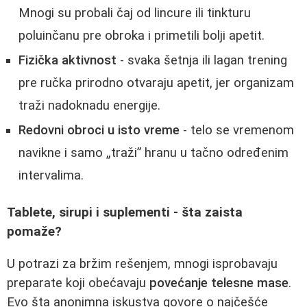
Mnogi su probali čaj od lincure ili tinkturu
poluinčanu pre obroka i primetili bolji apetit.
Fizička aktivnost
- svaka šetnja ili lagan trening
pre ručka prirodno otvaraju apetit, jer organizam
traži nadoknadu energije.
Redovni obroci u isto vreme
- telo se vremenom
navikne i samo „traži” hranu u tačno određenim
intervalima.
Tablete, sirupi i suplementi - šta zaista
pomaže?
U potrazi za bržim rešenjem, mnogi isprobavaju
preparate koji obećavaju
povećanje telesne mase
.
Evo šta anonimna iskustva govore o najčešće