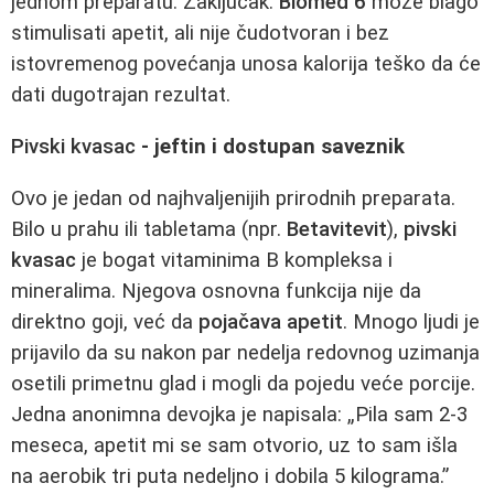
jednom preparatu. Zaključak:
Biomed 6
može blago
stimulisati apetit, ali nije čudotvoran i bez
istovremenog povećanja unosa kalorija teško da će
dati dugotrajan rezultat.
Pivski kvasac
- jeftin i dostupan saveznik
Ovo je jedan od najhvaljenijih prirodnih preparata.
Bilo u prahu ili tabletama (npr.
Betavitevit
),
pivski
kvasac
je bogat vitaminima B kompleksa i
mineralima. Njegova osnovna funkcija nije da
direktno goji, već da
pojačava apetit
. Mnogo ljudi je
prijavilo da su nakon par nedelja redovnog uzimanja
osetili primetnu glad i mogli da pojedu veće porcije.
Jedna anonimna devojka je napisala: „Pila sam 2-3
meseca, apetit mi se sam otvorio, uz to sam išla
na aerobik tri puta nedeljno i dobila 5 kilograma.”