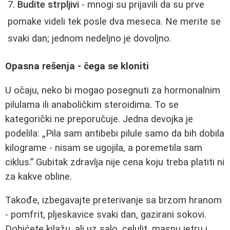
Budite strpljivi
- mnogi su prijavili da su prve
pomake videli tek posle dva meseca. Ne merite se
svaki dan; jednom nedeljno je dovoljno.
Opasna rešenja - čega se kloniti
U očaju, neko bi mogao posegnuti za hormonalnim
pilulama ili anaboličkim steroidima. To se
kategorički ne preporučuje. Jedna devojka je
podelila: „Pila sam antibebi pilule samo da bih dobila
kilograme - nisam se ugojila, a poremetila sam
ciklus.” Gubitak zdravlja nije cena koju treba platiti ni
za kakve obline.
Takođe, izbegavajte preterivanje sa brzom hranom
- pomfrit, pljeskavice svaki dan, gazirani sokovi.
Dobićete kilažu, ali uz salo, celulit, masnu jetru i