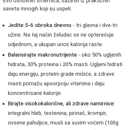
Evo osnovnih smernica, sažetih iz praktičnih
saveta mnogih koji su uspeli:
Jedite 5-6 obroka dnevno
- tri glavna i dve-tri
užine. Na taj način želudac se ne opterećuje
odjednom, a ukupan unos kalorija raste.
Balansirajte makronutrijente
- oko 50% ugljenih
hidrata, 30% proteina i 20% masti. Ugljeni hidrati
daju energiju, proteini grade mišiće, a zdrave
masti pomažu apsorpciju vitamina i daju
koncentrisane kalorije.
Birajte visokokalorične, ali zdrave namirnice
:
integralni hleb, testenina, pirinač, krompir,
ovsene pahuljice, musli sa suvim voćem (100g