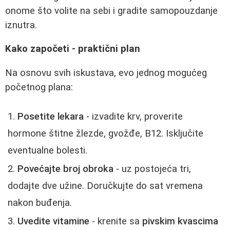
onome što volite na sebi i gradite samopouzdanje
iznutra.
Kako započeti - praktični plan
Na osnovu svih iskustava, evo jednog mogućeg
početnog plana:
Posetite lekara
- izvadite krv, proverite
hormone štitne žlezde, gvožđe, B12. Isključite
eventualne bolesti.
Povećajte broj obroka
- uz postojeća tri,
dodajte dve užine. Doručkujte do sat vremena
nakon buđenja.
Uvedite vitamine
- krenite sa
pivskim kvascima