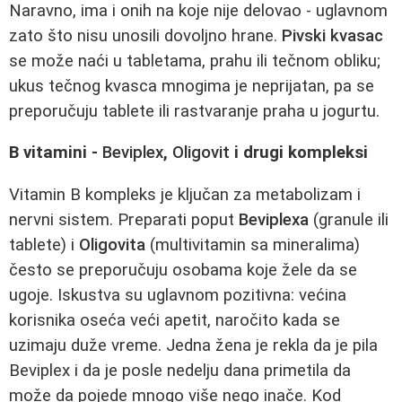
Naravno, ima i onih na koje nije delovao - uglavnom
zato što nisu unosili dovoljno hrane.
Pivski kvasac
se može naći u tabletama, prahu ili tečnom obliku;
ukus tečnog kvasca mnogima je neprijatan, pa se
preporučuju tablete ili rastvaranje praha u jogurtu.
B vitamini -
Beviplex
,
Oligovit
i drugi kompleksi
Vitamin B kompleks je ključan za metabolizam i
nervni sistem. Preparati poput
Beviplexa
(granule ili
tablete) i
Oligovita
(multivitamin sa mineralima)
često se preporučuju osobama koje žele da se
ugoje. Iskustva su uglavnom pozitivna: većina
korisnika oseća veći apetit, naročito kada se
uzimaju duže vreme. Jedna žena je rekla da je pila
Beviplex i da je posle nedelju dana primetila da
može da pojede mnogo više nego inače. Kod