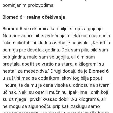
pominjanim proizvodima.
Biomed 6
- realna očekivanja
Biomed 6
se reklamira kao biljni sirup za gojenje.
Na osnovu brojnih svedočenja, efekti su u najmanju
ruku diskutabilni. Jedna osoba je napisala: „Koristila
sam ga pre desetak godina. Dok sam pila, bila sam
baš gladna, malo sam se ugojila, ali čim sam
prestala, apetit se vratio na staro, a kilogrami su
nestali za mesec-dva.” Drugi dodaju da je
Biomed 6
u suštini med sa dodatkom lekovitog bilja poput
lincure, te da mu je cena visoka u odnosu na stvarni
učinak. Neki su osetili mučninu. Ipak, ima i onih koji
su uz njega i pivski kvasac dobili 2-3 kilograma, ali
ne mogu sa sigurnošću pripisati zaslugu samo