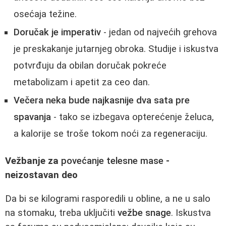
osećaja težine.
Doručak je imperativ
- jedan od najvećih grehova
je preskakanje jutarnjeg obroka. Studije i iskustva
potvrđuju da obilan doručak pokreće
metabolizam i apetit za ceo dan.
Večera neka bude najkasnije dva sata pre
spavanja
- tako se izbegava opterećenje želuca,
a kalorije se troše tokom noći za regeneraciju.
Vežbanje za
povećanje telesne mase
-
neizostavan deo
Da bi se kilogrami rasporedili u obline, a ne u salo
na stomaku, treba uključiti
vežbe snage
. Iskustva