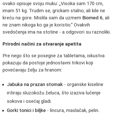
ovako opisuje svoju muku: „Visoka sam 170 cm,
imam 51 kg. Trudim se, grickam stalno, ali kile ne
kreću na gore. Mislila sam da uzmem
Biomed 6
, ali
ne znam nikoga ko ga je koristio.” Ovakvih
svedočenja ima na stotine - a odgovori su raznoliki.
Prirodni načini za otvaranje apetita
Pre nego što se posegne za tabletama, iskustva
pokazuju da postoje jednostavni trikovi koji
povećavaju želju za hranom:
Jabuka na prazan stomak
- organske kiseline
iritiraju sluzokožu želuca, što izaziva lučenje
sokova i osećaj gladi.
Gorki tonici i biljke
- lincura, maslačak, pelin.