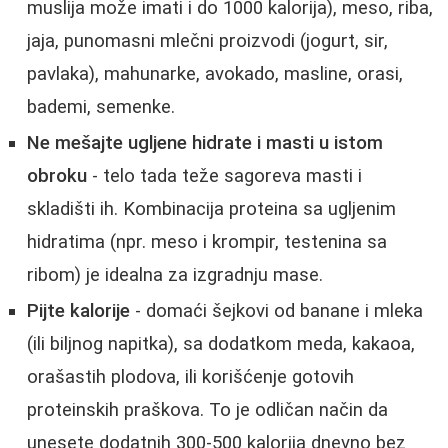
muslija može imati i do 1000 kalorija), meso, riba,
jaja, punomasni mlečni proizvodi (jogurt, sir,
pavlaka), mahunarke, avokado, masline, orasi,
bademi, semenke.
Ne mešajte ugljene hidrate i masti u istom
obroku
- telo tada teže sagoreva masti i
skladišti ih. Kombinacija proteina sa ugljenim
hidratima (npr. meso i krompir, testenina sa
ribom) je idealna za izgradnju mase.
Pijte kalorije
- domaći šejkovi od banane i mleka
(ili biljnog napitka), sa dodatkom meda, kakaoa,
orašastih plodova, ili korišćenje gotovih
proteinskih praškova. To je odličan način da
unesete dodatnih 300-500 kalorija dnevno bez