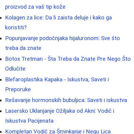
proizvod za vaš tip kože
Kolagen za lice: Da li zaista deluje i kako ga
koristiti?
Popunjavanje podočnjaka hijaluronom: Sve što
treba da znate
Botox Tretman - Šta Treba da Znate Pre Nego Što
Odlučite
Blefaroplastika Kapaka - Iskustva, Saveti i
Preporuke
Rešavanje hormonskih bubuljica: Saveti i iskustva
Lasersko Uklanjanje Ožiljaka od Akni: Vodič i
Iskustva Pacijenata
Kompletan Vodič za Šminkanje i Negu Lica