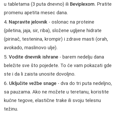
u tabletama (3 puta dnevno) ili
Beviplexom
. Pratite
promenu apetita mesec dana.
Napravite jelovnik
- oslonac na proteine
(piletina, jaja, sir, riba), složene ugljene hidrate
(pirinač, testenina, krompir) i zdrave masti (orah,
avokado, maslinovo ulje).
Vodite dnevnik ishrane
- barem nedelju dana
beležite sve što pojedete. To će vam pokazati gde
ste i da li zaista unosite dovoljno.
Uključite vežbe snage
- dva do tri puta nedeljno,
sa pauzama. Ako ne možete u teretanu, koristite
kućne tegove, elastične trake ili svoju telesnu
težinu.