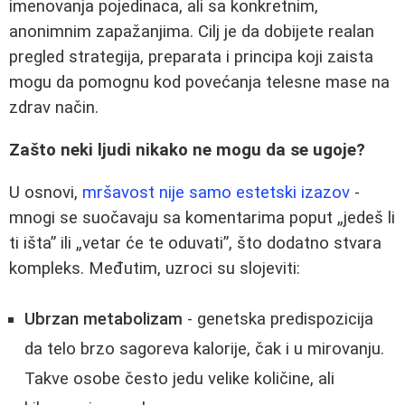
imenovanja pojedinaca, ali sa konkretnim,
anonimnim zapažanjima. Cilj je da dobijete realan
pregled strategija, preparata i principa koji zaista
mogu da pomognu kod povećanja telesne mase na
zdrav način.
Zašto neki ljudi nikako ne mogu da se ugoje?
U osnovi,
mršavost nije samo estetski izazov
-
mnogi se suočavaju sa komentarima poput „jedeš li
ti išta” ili „vetar će te oduvati”, što dodatno stvara
kompleks. Međutim, uzroci su slojeviti:
Ubrzan metabolizam
- genetska predispozicija
da telo brzo sagoreva kalorije, čak i u mirovanju.
Takve osobe često jedu velike količine, ali