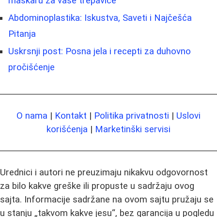
maskaru za vaše trepavice
Abdominoplastika: Iskustva, Saveti i Najčešća
Pitanja
Uskrsnji post: Posna jela i recepti za duhovno
pročišćenje
O nama
|
Kontakt
|
Politika privatnosti
|
Uslovi
korišćenja
|
Marketinški servisi
Urednici i autori ne preuzimaju nikakvu odgovornost
za bilo kakve greške ili propuste u sadržaju ovog
sajta. Informacije sadržane na ovom sajtu pružaju se
u stanju „takvom kakve jesu“, bez garancija u pogledu