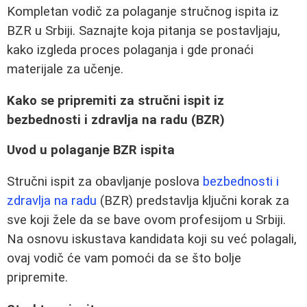
Kompletan vodič za polaganje stručnog ispita iz
BZR u Srbiji. Saznajte koja pitanja se postavljaju,
kako izgleda proces polaganja i gde pronaći
materijale za učenje.
Kako se pripremiti za stručni ispit iz
bezbednosti i zdravlja na radu (BZR)
Uvod u polaganje BZR ispita
Stručni ispit za obavljanje poslova
bezbednosti i
zdravlja na radu
(BZR) predstavlja ključni korak za
sve koji žele da se bave ovom profesijom u Srbiji.
Na osnovu iskustava kandidata koji su već polagali,
ovaj vodič će vam pomoći da se što bolje
pripremite.