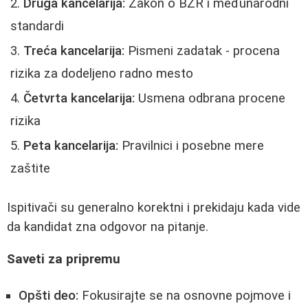
Druga kancelarija:
Zakon o BZR i međunarodni
standardi
Treća kancelarija:
Pismeni zadatak - procena
rizika za dodeljeno radno mesto
Četvrta kancelarija:
Usmena odbrana procene
rizika
Peta kancelarija:
Pravilnici i posebne mere
zaštite
Ispitivači su generalno korektni i prekidaju kada vide
da kandidat zna odgovor na pitanje.
Saveti za pripremu
Opšti deo:
Fokusirajte se na osnovne pojmove i