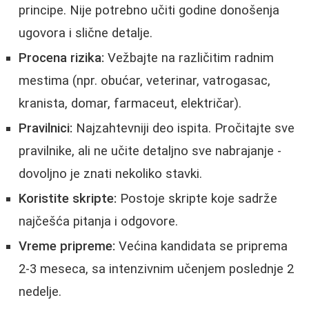
principe. Nije potrebno učiti godine donošenja
ugovora i slične detalje.
Procena rizika:
Vežbajte na različitim radnim
mestima (npr. obućar, veterinar, vatrogasac,
kranista, domar, farmaceut, električar).
Pravilnici:
Najzahtevniji deo ispita. Pročitajte sve
pravilnike, ali ne učite detaljno sve nabrajanje -
dovoljno je znati nekoliko stavki.
Koristite skripte:
Postoje skripte koje sadrže
najčešća pitanja i odgovore.
Vreme pripreme:
Većina kandidata se priprema
2-3 meseca, sa intenzivnim učenjem poslednje 2
nedelje.