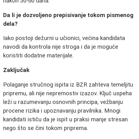
nakon 30-60 dana.
Da li je dozvoljeno prepisivanje tokom pismenog
dela?
Iako postoji dežurni u učionici, većina kandidata
navodi da kontrola nije stroga i da je moguće
koristiti dodatne materijale.
Zaključak
Polaganje stručnog ispita iz BZR zahteva temeljitu
pripremu, ali nije nepremostiv izazov. Ključ uspeha
leži u razumevanju osnovnih principa, vežbanju
procene rizika i upoznavanju pravilnika. Mnogi
kandidati ističu da je ispit u praksi manje stresan
nego što se čini tokom priprema.