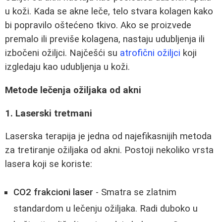
u koži. Kada se akne leče, telo stvara kolagen kako
bi popravilo oštećeno tkivo. Ako se proizvede
premalo ili previše kolagena, nastaju udubljenja ili
izbočeni ožiljci. Najčešći su
atrofični ožiljci
koji
izgledaju kao udubljenja u koži.
Metode lečenja ožiljaka od akni
1. Laserski tretmani
Laserska terapija je jedna od najefikasnijih metoda
za tretiranje ožiljaka od akni. Postoji nekoliko vrsta
lasera koji se koriste:
CO2 frakcioni laser
- Smatra se zlatnim
standardom u lečenju ožiljaka. Radi duboko u