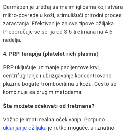
Dermapen je uređaj sa malim iglicama koji stvara
mikro-povrede u koži, stimulišući prirodni proces
zarastanja. Efektivan je za sve tipove ožiljaka.
Preporučuje se serija od 3-6 tretmana na 4-6
nedelja.
4. PRP terapija (platelet rich plasma)
PRP uključuje uzimanje pacijentove krvi,
centrifugiranje i ubrizgavanje koncentrovane
plazme bogate trombocitima u kožu. Često se
kombinuje sa drugim metodama.
Šta možete očekivati od tretmana?
Važno je imati realna očekivanja. Potpuno
uklanjanje ožiljaka
je retko moguće, ali znatno