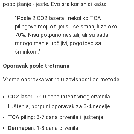
poboljšanje - jeste. Evo šta korisnici kažu:
"Posle 2 CO2 lasera i nekoliko TCA
pilingova moji ožiljci su se smanjili za oko
70%. Nisu potpuno nestali, ali su sada
mnogo manje uočljivi, pogotovo sa
šminkom."
Oporavak posle tretmana
Vreme oporavka varira u zavisnosti od metode:
CO2 laser
: 5-10 dana intenzivnog crvenila i
ljuštenja, potpuni oporavak za 3-4 nedelje
TCA piling
: 3-7 dana crvenila i ljuštenja
Dermapen
: 1-3 dana crvenila