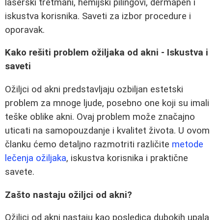
laserski tretmani, hemijski pilingovi, dermapen i
iskustva korisnika. Saveti za izbor procedure i
oporavak.
Kako rešiti problem ožiljaka od akni - Iskustva i
saveti
Ožiljci od akni predstavljaju ozbiljan estetski
problem za mnoge ljude, posebno one koji su imali
teške oblike akni. Ovaj problem može značajno
uticati na samopouzdanje i kvalitet života. U ovom
članku ćemo detaljno razmotriti različite
metode
lečenja ožiljaka
, iskustva korisnika i praktične
savete.
Zašto nastaju ožiljci od akni?
Ožiljci od akni nastaju kao posledica dubokih upala