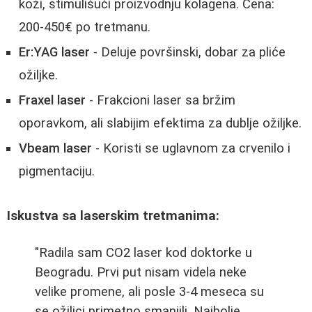
koži, stimulišući proizvodnju kolagena. Cena:
200-450€ po tretmanu.
Er:YAG laser
- Deluje površinski, dobar za pliće
ožiljke.
Fraxel laser
- Frakcioni laser sa bržim
oporavkom, ali slabijim efektima za dublje ožiljke.
Vbeam laser
- Koristi se uglavnom za crvenilo i
pigmentaciju.
Iskustva sa laserskim tretmanima:
"Radila sam CO2 laser kod doktorke u
Beogradu. Prvi put nisam videla neke
velike promene, ali posle 3-4 meseca su
se ožiljci primetno smanjili. Najbolje