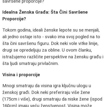
savršene proporcije?
Idealna Ženska Građa: Šta Čini Savršene
Proporcije?
Tokom godina, ideali ženske lepote su se menjali,
ali jedno ostaje isto - svako ima svoj pogled na to
šta čini savršenu figuru. Dok neki vole vitke linije,
drugi se opredeljuju za obline. U ovom članku,
istražujemo različite perspektive na žensku građu i
šta ljudi smatraju privlačnim.
Visina i proporcije
Mnogi smatraju da visina igra ključnu ulogu u
ženskoj građi. Dok neki preferiraju više žene
(175cm i više), drugi smatraju da niske žene (ispod
160cm) imaju veću ženstvenost. Visina može