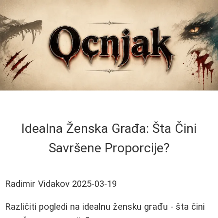
Idealna Ženska Građa: Šta Čini
Savršene Proporcije?
Radimir Vidakov
2025-03-19
Različiti pogledi na idealnu žensku građu - šta čini