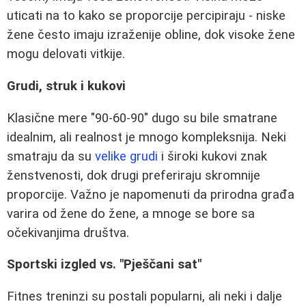
uticati na to kako se proporcije percipiraju - niske
žene često imaju izraženije obline, dok visoke žene
mogu delovati vitkije.
Grudi, struk i kukovi
Klasične mere "90-60-90" dugo su bile smatrane
idealnim, ali realnost je mnogo kompleksnija. Neki
smatraju da su
velike grudi
i široki kukovi znak
ženstvenosti, dok drugi preferiraju skromnije
proporcije. Važno je napomenuti da prirodna građa
varira od žene do žene, a mnoge se bore sa
očekivanjima društva.
Sportski izgled vs. "Pješčani sat"
Fitnes treninzi su postali popularni, ali neki i dalje