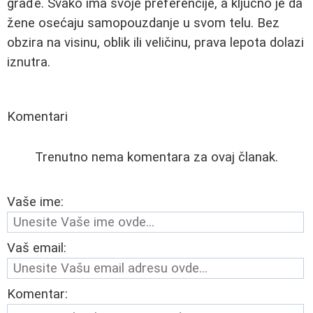
građe. Svako ima svoje preferencije, a ključno je da
žene osećaju samopouzdanje u svom telu. Bez
obzira na visinu, oblik ili veličinu, prava lepota dolazi
iznutra.
Komentari
Trenutno nema komentara za ovaj članak.
Vaše ime:
Vaš email:
Komentar: