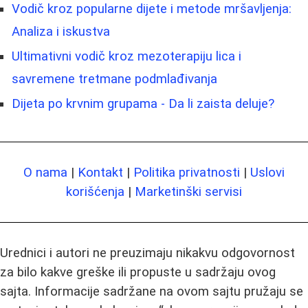
Vodič kroz popularne dijete i metode mršavljenja:
Analiza i iskustva
Ultimativni vodič kroz mezoterapiju lica i
savremene tretmane podmlađivanja
Dijeta po krvnim grupama - Da li zaista deluje?
O nama
|
Kontakt
|
Politika privatnosti
|
Uslovi
korišćenja
|
Marketinški servisi
Urednici i autori ne preuzimaju nikakvu odgovornost
za bilo kakve greške ili propuste u sadržaju ovog
sajta. Informacije sadržane na ovom sajtu pružaju se