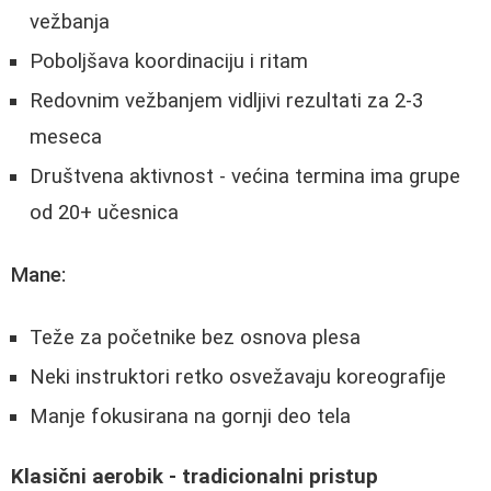
vežbanja
Poboljšava koordinaciju i ritam
Redovnim vežbanjem vidljivi rezultati za 2-3
meseca
Društvena aktivnost - većina termina ima grupe
od 20+ učesnica
Mane:
Teže za početnike bez osnova plesa
Neki instruktori retko osvežavaju koreografije
Manje fokusirana na gornji deo tela
Klasični aerobik - tradicionalni pristup