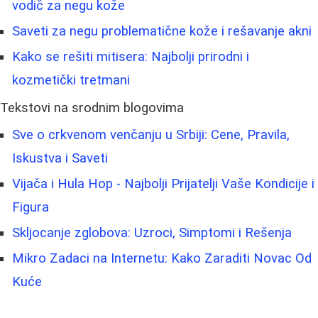
vodič za negu kože
Saveti za negu problematične kože i rešavanje akni
Kako se rešiti mitisera: Najbolji prirodni i
kozmetički tretmani
Tekstovi na srodnim blogovima
Sve o crkvenom venčanju u Srbiji: Cene, Pravila,
Iskustva i Saveti
Vijača i Hula Hop - Najbolji Prijatelji Vaše Kondicije i
Figura
Skljocanje zglobova: Uzroci, Simptomi i Rešenja
Mikro Zadaci na Internetu: Kako Zaraditi Novac Od
Kuće