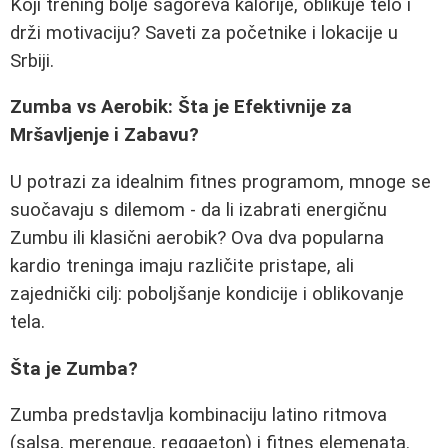
Koji trening bolje sagoreva kalorije, oblikuje telo i
drži motivaciju? Saveti za početnike i lokacije u
Srbiji.
Zumba vs Aerobik: Šta je Efektivnije za
Mršavljenje i Zabavu?
U potrazi za idealnim fitnes programom, mnoge se
suočavaju s dilemom - da li izabrati energičnu
Zumbu ili klasični aerobik? Ova dva popularna
kardio treninga imaju različite pristape, ali
zajednički cilj: poboljšanje kondicije i oblikovanje
tela.
Šta je Zumba?
Zumba predstavlja kombinaciju latino ritmova
(salsa, merengue, reggaeton) i fitnes elemenata.