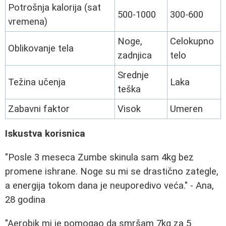
Potrošnja kalorija (sat
500-1000
300-600
vremena)
Noge,
Celokupno
Oblikovanje tela
zadnjica
telo
Srednje
Težina učenja
Laka
teška
Zabavni faktor
Visok
Umeren
Iskustva korisnica
"Posle 3 meseca Zumbe skinula sam 4kg bez
promene ishrane. Noge su mi se drastično zategle,
a energija tokom dana je neuporedivo veća." - Ana,
28 godina
"Aerobik mi je pomogao da smršam 7kg za 5