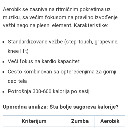
Aerobik se zasniva na ritmičnim pokretima uz
muziku, sa većim fokusom na pravilno izvođenje
vežbi nego na plesni element. Karakteristike:
Standardizovane vežbe (step-touch, grapevine,
knee lift)
Veći fokus na kardio kapacitet
Često kombinovan sa opterećenjima za gornji
deo tela
Potrošnja 300-600 kalorija po sesiji
Uporedna analiza: Šta bolje sagoreva kalorije?
Kriterijum
Zumba
Aerobik