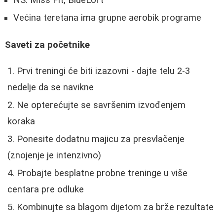
NS: Miss Fit, BlueLoft
Većina teretana ima grupne aerobik programe
Saveti za početnike
Prvi treningi će biti izazovni - dajte telu 2-3
nedelje da se navikne
Ne opterećujte se savršenim izvođenjem
koraka
Ponesite dodatnu majicu za presvlačenje
(znojenje je intenzivno)
Probajte besplatne probne treninge u više
centara pre odluke
Kombinujte sa blagom dijetom za brže rezultate