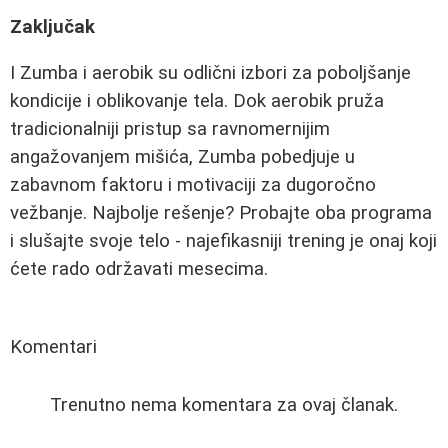
Zaključak
I Zumba i aerobik su odlični izbori za poboljšanje
kondicije i oblikovanje tela. Dok aerobik pruža
tradicionalniji pristup sa ravnomernijim
angažovanjem mišića, Zumba pobedjuje u
zabavnom faktoru i motivaciji za dugoročno
vežbanje. Najbolje rešenje? Probajte oba programa
i slušajte svoje telo - najefikasniji trening je onaj koji
ćete rado održavati mesecima.
Komentari
Trenutno nema komentara za ovaj članak.