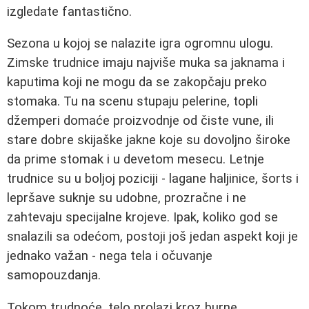
izgledate fantastično.
Sezona u kojoj se nalazite igra ogromnu ulogu.
Zimske trudnice imaju najviše muka sa jaknama i
kaputima koji ne mogu da se zakopčaju preko
stomaka. Tu na scenu stupaju pelerine, topli
džemperi domaće proizvodnje od čiste vune, ili
stare dobre skijaške jakne koje su dovoljno široke
da prime stomak i u devetom mesecu. Letnje
trudnice su u boljoj poziciji - lagane haljinice, šorts i
lepršave suknje su udobne, prozračne i ne
zahtevaju specijalne krojeve. Ipak, koliko god se
snalazili sa odećom, postoji još jedan aspekt koji je
jednako važan - nega tela i očuvanje
samopouzdanja.
Tokom trudnoće, telo prolazi kroz burne