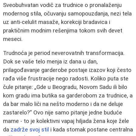
Sveobuhvatan vodič za trudnice o pronalaženju
modernog stila, očuvanju samopouzdanja, nezi tela
uz anti-celulit masaže, korekciji bradavica i
praktičnim modnim rešenjima tokom svih devet
meseci.
Trudnoća je period neverovatnih transformacija.
Dok se vaše telo menja iz dana u dan,
prilagođavanje garderobe postaje izazov koji često
rađa više frustracije nego radosti. Koliko puta ste
čule pitanje: „Gde u Beogradu, Novom Sadu ili bilo
kom gradu ima butika sa garderobom za trudnice, a
da bar malo liči na nešto moderno i da ne deluje
zastarelo?“ Ovo nije samo pitanje jedne buduće
mame - to je kolektivni vapaj hiljada žena koje žele
da
zadrže svoj stil
i kada stomak postane centralna