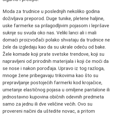
Moda za trudnice u poslednjih nekoliko godina
doživljava preporod. Duge tunike, pletene haljine,
uske farmerke sa prilagodljivim pojasom i lepršave
suknje su svuda oko nas. Veliki lanci ali i mali
domaći proizvođači polako shvataju da trudnice ne
žele da izgledaju kao da su ukrale odeću od bake.
Žele komade koji prate svetske trendove, koji su
napravljeni od prirodnih materijala i koji će moći da
se nose i nakon porođaja. Upravo iz tog razloga,
mnoge žene pribegavaju trikovima kao što su
prepravljanje postojećih farmerki kod krojačice,
umetanje elastičnog pojasa u omiljene pantalone ili
jednostavno kupovina običnih odevnih predmeta
samo za jednu ili dve veličine većih. Ovo su
provereni načini da uštedite novac, a pritom