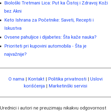
Biološki Tretmani Lica: Put ka Čistoj i Zdravoj Koži
bez Akni
Keto Ishrana za Početnike: Saveti, Recepti i
Iskustva
Ovsene pahuljice i dijabetes: Šta kaže nauka?
Prioriteti pri kupovini automobila - Šta je
najvažnije?
O nama
|
Kontakt
|
Politika privatnosti
|
Uslovi
korišćenja
|
Marketinški servisi
Urednici i autori ne preuzimaju nikakvu odgovornost