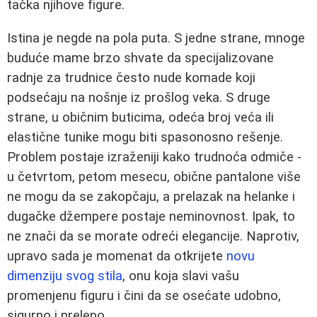
tačka njihove figure.
Istina je negde na pola puta. S jedne strane, mnoge
buduće mame brzo shvate da specijalizovane
radnje za trudnice često nude komade koji
podsećaju na nošnje iz prošlog veka. S druge
strane, u običnim buticima, odeća broj veća ili
elastične tunike mogu biti spasonosno rešenje.
Problem postaje izraženiji kako trudnoća odmiče -
u četvrtom, petom mesecu, obične pantalone više
ne mogu da se zakopčaju, a prelazak na helanke i
dugačke džempere postaje neminovnost. Ipak, to
ne znači da se morate odreći elegancije. Naprotiv,
upravo sada je momenat da otkrijete
novu
dimenziju svog stila
, onu koja slavi vašu
promenjenu figuru i čini da se osećate udobno,
sigurno i prelepo.