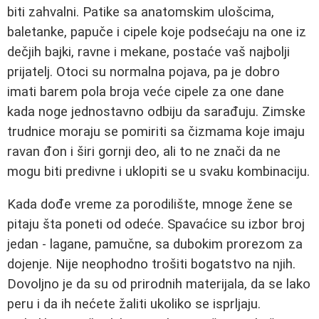
biti zahvalni. Patike sa anatomskim ulošcima,
baletanke, papuče i cipele koje podsećaju na one iz
dečjih bajki, ravne i mekane, postaće vaš najbolji
prijatelj. Otoci su normalna pojava, pa je dobro
imati barem pola broja veće cipele za one dane
kada noge jednostavno odbiju da sarađuju. Zimske
trudnice moraju se pomiriti sa čizmama koje imaju
ravan đon i širi gornji deo, ali to ne znači da ne
mogu biti predivne i uklopiti se u svaku kombinaciju.
Kada dođe vreme za porodilište, mnoge žene se
pitaju šta poneti od odeće. Spavaćice su izbor broj
jedan - lagane, pamučne, sa dubokim prorezom za
dojenje. Nije neophodno trošiti bogatstvo na njih.
Dovoljno je da su od prirodnih materijala, da se lako
peru i da ih nećete žaliti ukoliko se isprljaju.