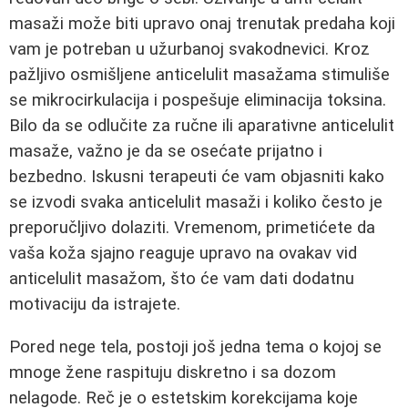
masaži može biti upravo onaj trenutak predaha koji
vam je potreban u užurbanoj svakodnevici. Kroz
pažljivo osmišljene anticelulit masažama stimuliše
se mikrocirkulacija i pospešuje eliminacija toksina.
Bilo da se odlučite za ručne ili aparativne anticelulit
masaže, važno je da se osećate prijatno i
bezbedno. Iskusni terapeuti će vam objasniti kako
se izvodi svaka anticelulit masaži i koliko često je
preporučljivo dolaziti. Vremenom, primetićete da
vaša koža sjajno reaguje upravo na ovakav vid
anticelulit masažom, što će vam dati dodatnu
motivaciju da istrajete.
Pored nege tela, postoji još jedna tema o kojoj se
mnoge žene raspituju diskretno i sa dozom
nelagode. Reč je o estetskim korekcijama koje