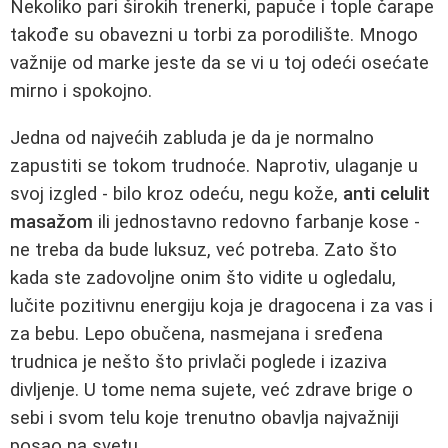
Nekoliko pari širokih trenerki, papuče i tople čarape
takođe su obavezni u torbi za porodilište. Mnogo
važnije od marke jeste da se vi u toj odeći osećate
mirno i spokojno.
Jedna od najvećih zabluda je da je normalno
zapustiti se tokom trudnoće. Naprotiv, ulaganje u
svoj izgled - bilo kroz odeću, negu kože,
anti celulit
masažom
ili jednostavno redovno farbanje kose -
ne treba da bude luksuz, već potreba. Zato što
kada ste zadovoljne onim što vidite u ogledalu,
lučite pozitivnu energiju koja je dragocena i za vas i
za bebu. Lepo obučena, nasmejana i sređena
trudnica je nešto što privlači poglede i izaziva
divljenje. U tome nema sujete, već zdrave brige o
sebi i svom telu koje trenutno obavlja najvažniji
posao na svetu.