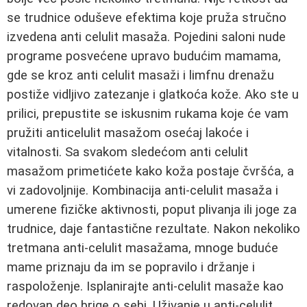
se trudnice oduševe efektima koje pruža stručno
izvedena anti celulit masaža. Pojedini saloni nude
programe posvećene upravo budućim mamama,
gde se kroz anti celulit masaži i limfnu drenažu
postiže vidljivo zatezanje i glatkoća kože. Ako ste u
prilici, prepustite se iskusnim rukama koje će vam
pružiti anticelulit masažom osećaj lakoće i
vitalnosti. Sa svakom sledećom anti celulit
masažom primetićete kako koža postaje čvršća, a
vi zadovoljnije. Kombinacija anti-celulit masaža i
umerene fizičke aktivnosti, poput plivanja ili joge za
trudnice, daje fantastične rezultate. Nakon nekoliko
tretmana anti-celulit masažama, mnoge buduće
mame priznaju da im se popravilo i držanje i
raspoloženje. Isplanirajte anti-celulit masaže kao
redovan deo brige o sebi. Uživanje u anti-celulit