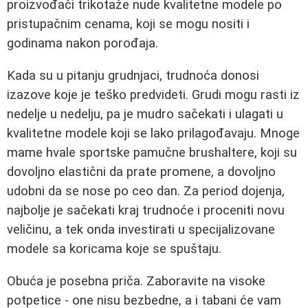
proizvođači trikotaže nude kvalitetne modele po
pristupačnim cenama, koji se mogu nositi i
godinama nakon porođaja.
Kada su u pitanju grudnjaci, trudnoća donosi
izazove koje je teško predvideti. Grudi mogu rasti iz
nedelje u nedelju, pa je mudro sačekati i ulagati u
kvalitetne modele koji se lako prilagođavaju. Mnoge
mame hvale sportske pamučne brushaltere, koji su
dovoljno elastični da prate promene, a dovoljno
udobni da se nose po ceo dan. Za period dojenja,
najbolje je sačekati kraj trudnoće i proceniti novu
veličinu, a tek onda investirati u specijalizovane
modele sa koricama koje se spuštaju.
Obuća je posebna priča. Zaboravite na visoke
potpetice - one nisu bezbedne, a i tabani će vam