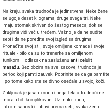
Na kraju, svaka trudnoća je jedinstvena. Neke žene
se ugoje deset kilograma, druge svega tri. Neke
imaju stomak skriven do šestog meseca, dok se
drugima vidi već u trećem. Važno je da ne sudite
sebi i da ne poredite svoj izgled sa drugima.
Pronađite svoj stil, svoje omiljene komade i svoje
rituale - bilo da su to trenerke sa omiljenom
tunikom ili odlazak na zasluženu
anti celulit
masažu
. Bez obzira na sve izazove, trudnoća je
period koji pamti zauvek. Pobrinite se da ga pamtite
i po tome kako ste se divno osećale u svojoj koži.
Zaključak je jasan: moda i nega tela u trudnoći ne
moraju biti komplikovani. Uz malo truda,
informisanosti i ljubavi prema sebi, svaka žena