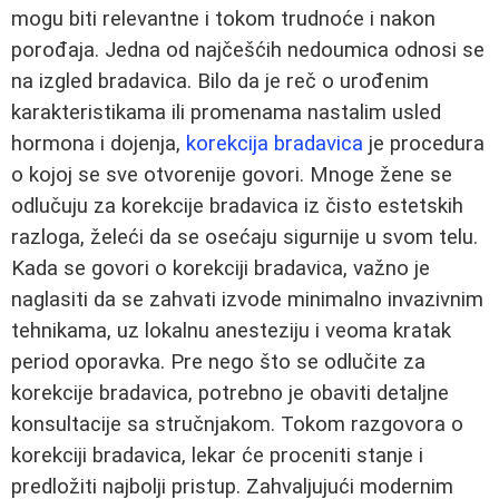
mogu biti relevantne i tokom trudnoće i nakon
porođaja. Jedna od najčešćih nedoumica odnosi se
na izgled bradavica. Bilo da je reč o urođenim
karakteristikama ili promenama nastalim usled
hormona i dojenja,
korekcija bradavica
je procedura
o kojoj se sve otvorenije govori. Mnoge žene se
odlučuju za korekcije bradavica iz čisto estetskih
razloga, želeći da se osećaju sigurnije u svom telu.
Kada se govori o korekciji bradavica, važno je
naglasiti da se zahvati izvode minimalno invazivnim
tehnikama, uz lokalnu anesteziju i veoma kratak
period oporavka. Pre nego što se odlučite za
korekcije bradavica, potrebno je obaviti detaljne
konsultacije sa stručnjakom. Tokom razgovora o
korekciji bradavica, lekar će proceniti stanje i
predložiti najbolji pristup. Zahvaljujući modernim