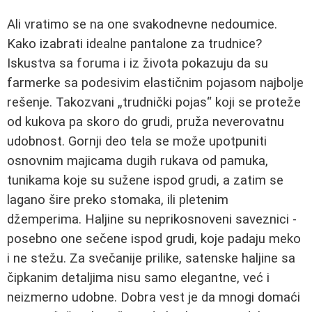
Ali vratimo se na one svakodnevne nedoumice.
Kako izabrati idealne pantalone za trudnice?
Iskustva sa foruma i iz života pokazuju da su
farmerke sa podesivim elastičnim pojasom najbolje
rešenje. Takozvani „trudnički pojas“ koji se proteže
od kukova pa skoro do grudi, pruža neverovatnu
udobnost. Gornji deo tela se može upotpuniti
osnovnim majicama dugih rukava od pamuka,
tunikama koje su sužene ispod grudi, a zatim se
lagano šire preko stomaka, ili pletenim
džemperima. Haljine su neprikosnoveni saveznici -
posebno one sečene ispod grudi, koje padaju meko
i ne stežu. Za svečanije prilike, satenske haljine sa
čipkanim detaljima nisu samo elegantne, već i
neizmerno udobne. Dobra vest je da mnogi domaći