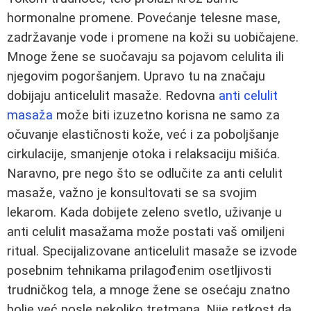
hormonalne promene. Povećanje telesne mase,
zadržavanje vode i promene na koži su uobičajene.
Mnoge žene se suočavaju sa pojavom celulita ili
njegovim pogoršanjem. Upravo tu na značaju
dobijaju anticelulit masaže. Redovna
anti celulit
masaža
može biti izuzetno korisna ne samo za
očuvanje elastičnosti kože, već i za poboljšanje
cirkulacije, smanjenje otoka i relaksaciju mišića.
Naravno, pre nego što se odlučite za anti celulit
masaže, važno je konsultovati se sa svojim
lekarom. Kada dobijete zeleno svetlo, uživanje u
anti celulit masažama može postati vaš omiljeni
ritual. Specijalizovane anticelulit masaže se izvode
posebnim tehnikama prilagođenim osetljivosti
trudničkog tela, a mnoge žene se osećaju znatno
bolje već posle nekoliko tretmana. Nije retkost da