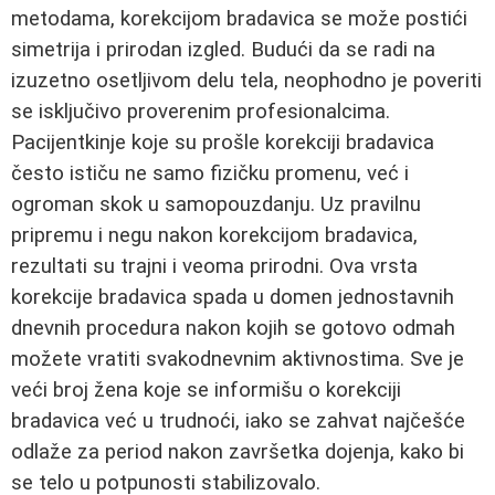
metodama, korekcijom bradavica se može postići
simetrija i prirodan izgled. Budući da se radi na
izuzetno osetljivom delu tela, neophodno je poveriti
se isključivo proverenim profesionalcima.
Pacijentkinje koje su prošle korekciji bradavica
često ističu ne samo fizičku promenu, već i
ogroman skok u samopouzdanju. Uz pravilnu
pripremu i negu nakon korekcijom bradavica,
rezultati su trajni i veoma prirodni. Ova vrsta
korekcije bradavica spada u domen jednostavnih
dnevnih procedura nakon kojih se gotovo odmah
možete vratiti svakodnevnim aktivnostima. Sve je
veći broj žena koje se informišu o korekciji
bradavica već u trudnoći, iako se zahvat najčešće
odlaže za period nakon završetka dojenja, kako bi
se telo u potpunosti stabilizovalo.