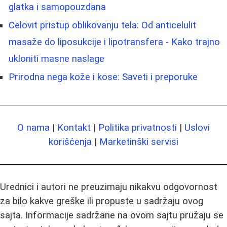
glatka i samopouzdana
Celovit pristup oblikovanju tela: Od anticelulit
masaže do liposukcije i lipotransfera - Kako trajno
ukloniti masne naslage
Prirodna nega kože i kose: Saveti i preporuke
O nama
|
Kontakt
|
Politika privatnosti
|
Uslovi
korišćenja
|
Marketinški servisi
Urednici i autori ne preuzimaju nikakvu odgovornost
za bilo kakve greške ili propuste u sadržaju ovog
sajta. Informacije sadržane na ovom sajtu pružaju se