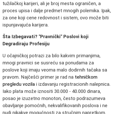
tužilačkoj karijeri, ali je broj mesta ograničen, a
proces upisa i dalje predmet mnogih polemika. Ipak,
za one koji cene redovnost i sistem, ovo može biti
ispunjavajuća karijera.
Šta Izbegavati? "Pravnički" Poslovi koji
Degradiraju Profesiju
U očajničkoj potrazi za bilo kakvim primanjima,
mnogi pravnici se susreću sa ponudama za
poslove koji imaju veoma malo dodirnih tačaka sa
pravom. Najčešći primer je rad na
tehničkom
pregledu vozila
i izdavanju registracionih nalepnica.
Iako plata može iznositi 30.000 - 40.000 dinara,
posao je izuzetno monoton, često podrazumeva
obavljanje pomoćnih, nekvalifikovanih poslova i ne
nudi nikakve mogućnosti za stručnim napretkom.