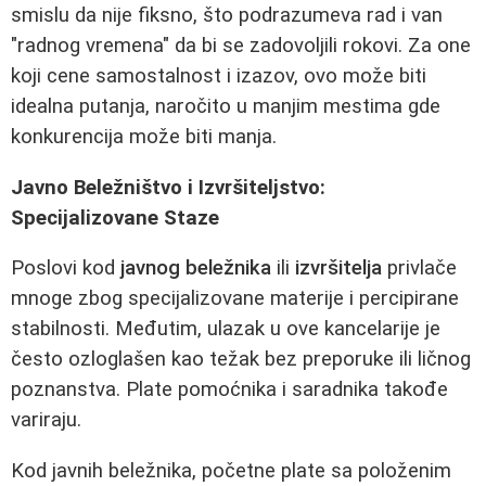
smislu da nije fiksno, što podrazumeva rad i van
"radnog vremena" da bi se zadovoljili rokovi. Za one
koji cene samostalnost i izazov, ovo može biti
idealna putanja, naročito u manjim mestima gde
konkurencija može biti manja.
Javno Beležništvo i Izvršiteljstvo:
Specijalizovane Staze
Poslovi kod
javnog beležnika
ili
izvršitelja
privlače
mnoge zbog specijalizovane materije i percipirane
stabilnosti. Međutim, ulazak u ove kancelarije je
često ozloglašen kao težak bez preporuke ili ličnog
poznanstva. Plate pomoćnika i saradnika takođe
variraju.
Kod javnih beležnika, početne plate sa položenim