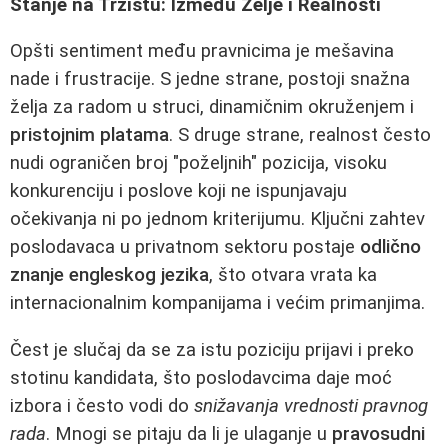
Stanje na Tržištu: Između Želje i Realnosti
Opšti sentiment među pravnicima je mešavina
nade i frustracije. S jedne strane, postoji snažna
želja za radom u struci, dinamičnim okruženjem i
pristojnim platama
. S druge strane, realnost često
nudi ograničen broj "poželjnih" pozicija, visoku
konkurenciju i poslove koji ne ispunjavaju
očekivanja ni po jednom kriterijumu. Ključni zahtev
poslodavaca u privatnom sektoru postaje
odlično
znanje engleskog jezika
, što otvara vrata ka
internacionalnim kompanijama i većim primanjima.
Čest je slučaj da se za istu poziciju prijavi i preko
stotinu kandidata, što poslodavcima daje moć
izbora i često vodi do
snižavanja vrednosti pravnog
rada
. Mnogi se pitaju da li je ulaganje u
pravosudni