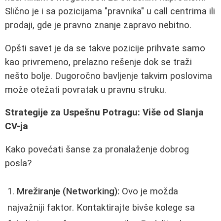
Slično je i sa pozicijama "pravnika" u call centrima ili
prodaji, gde je pravno znanje zapravo nebitno.
Opšti savet je da se takve pozicije prihvate samo
kao privremeno, prelazno rešenje dok se traži
nešto bolje. Dugoročno bavljenje takvim poslovima
može otežati povratak u pravnu struku.
Strategije za Uspešnu Potragu: Više od Slanja
CV-ja
Kako povećati šanse za pronalaženje dobrog
posla?
Mrežiranje (Networking):
Ovo je možda
najvažniji faktor. Kontaktirajte bivše kolege sa