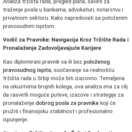
Analiza tržišta rada, pregled plata, saveti za
traženje posla u bankama, advokaturi, notarstvu i
privatnom sektoru. Kako napredovati sa položenim
pravosudnim ispitom.
Vodič za Pravnike: Navigacija Kroz Tržište Rada i
Pronalaženje Zadovoljavajuće Karijere
Kao diplomirani pravnik sa ili bez
položenog
pravosudnog ispita
, suočavanje sa realnošću
tržišta rada u Srbiji može biti izazovno. Temeljena
na iskustvima brojnih kolega, ova analiza ima za cilj
da rasvetli moguće puteve, izazove i strategije za
pronalaženje
dobrog posla za pravnike
koji će
pružiti i finansijsku stabilnost i profesionalno
ispunjenje.