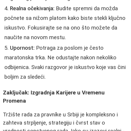
Realna očekivanja:
Budite spremni da možda
počnete sa nižom platom kako biste stekli ključno
iskustvo. Fokusirajte se na ono što možete da
naučite na novom mestu.
Upornost:
Potraga za poslom je često
maratonska trka. Ne odustajte nakon nekoliko
odbijenica. Svaki razgovor je iskustvo koje vas čini
boljim za sledeći.
Zaključak: Izgradnja Karijere u Vremenu
Promena
Tržište rada za pravníke u Srbiji je kompleksno i
zahteva strpljenje, strategiju i čvrst stav o
vrednosti sopstvenog rada. Iako su izazovi realni -