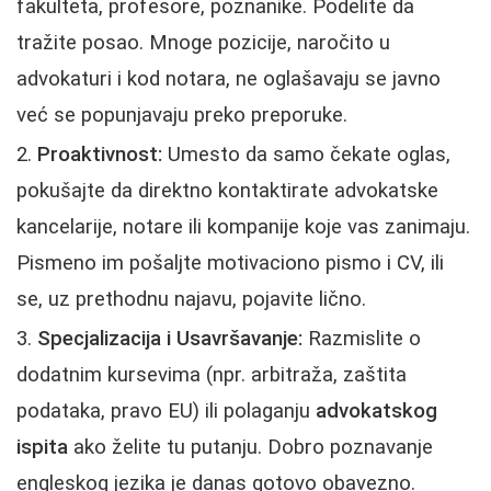
fakulteta, profesore, poznanike. Podelite da
tražite posao. Mnoge pozicije, naročito u
advokaturi i kod notara, ne oglašavaju se javno
već se popunjavaju preko preporuke.
Proaktivnost:
Umesto da samo čekate oglas,
pokušajte da direktno kontaktirate advokatske
kancelarije, notare ili kompanije koje vas zanimaju.
Pismeno im pošaljte motivaciono pismo i CV, ili
se, uz prethodnu najavu, pojavite lično.
Specjalizacija i Usavršavanje:
Razmislite o
dodatnim kursevima (npr. arbitraža, zaštita
podataka, pravo EU) ili polaganju
advokatskog
ispita
ako želite tu putanju. Dobro poznavanje
engleskog jezika je danas gotovo obavezno.