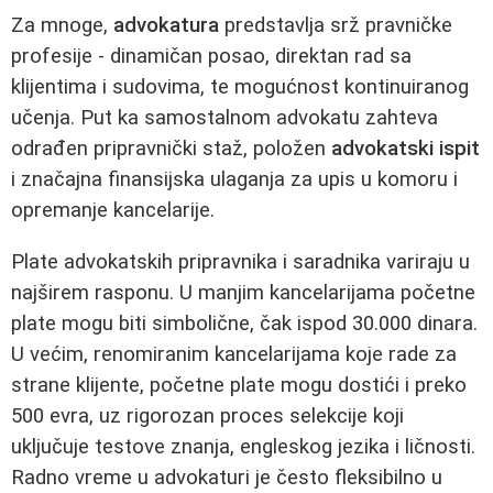
Za mnoge,
advokatura
predstavlja srž pravničke
profesije - dinamičan posao, direktan rad sa
klijentima i sudovima, te mogućnost kontinuiranog
učenja. Put ka samostalnom advokatu zahteva
odrađen pripravnički staž, položen
advokatski ispit
i značajna finansijska ulaganja za upis u komoru i
opremanje kancelarije.
Plate advokatskih pripravnika i saradnika variraju u
najširem rasponu. U manjim kancelarijama početne
plate mogu biti simbolične, čak ispod 30.000 dinara.
U većim, renomiranim kancelarijama koje rade za
strane klijente, početne plate mogu dostići i preko
500 evra, uz rigorozan proces selekcije koji
uključuje testove znanja, engleskog jezika i ličnosti.
Radno vreme u advokaturi je često fleksibilno u