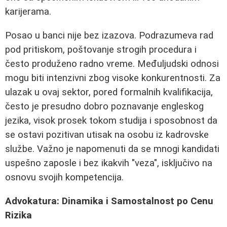
karijerama.
Posao u banci nije bez izazova. Podrazumeva rad
pod pritiskom, poštovanje strogih procedura i
često produženo radno vreme. Međuljudski odnosi
mogu biti intenzivni zbog visoke konkurentnosti. Za
ulazak u ovaj sektor, pored formalnih kvalifikacija,
često je presudno dobro poznavanje engleskog
jezika, visok prosek tokom studija i sposobnost da
se ostavi pozitivan utisak na osobu iz kadrovske
službe. Važno je napomenuti da se mnogi kandidati
uspešno zaposle i bez ikakvih "veza", isključivo na
osnovu svojih kompetencija.
Advokatura: Dinamika i Samostalnost po Cenu
Rizika