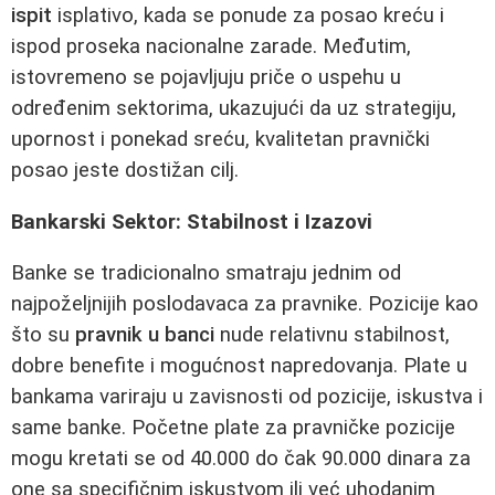
ispit
isplativo, kada se ponude za posao kreću i
ispod proseka nacionalne zarade. Međutim,
istovremeno se pojavljuju priče o uspehu u
određenim sektorima, ukazujući da uz strategiju,
upornost i ponekad sreću, kvalitetan pravnički
posao jeste dostižan cilj.
Bankarski Sektor: Stabilnost i Izazovi
Banke se tradicionalno smatraju jednim od
najpoželjnijih poslodavaca za pravnike. Pozicije kao
što su
pravnik u banci
nude relativnu stabilnost,
dobre benefite i mogućnost napredovanja. Plate u
bankama variraju u zavisnosti od pozicije, iskustva i
same banke. Početne plate za pravničke pozicije
mogu kretati se od 40.000 do čak 90.000 dinara za
one sa specifičnim iskustvom ili već uhodanim