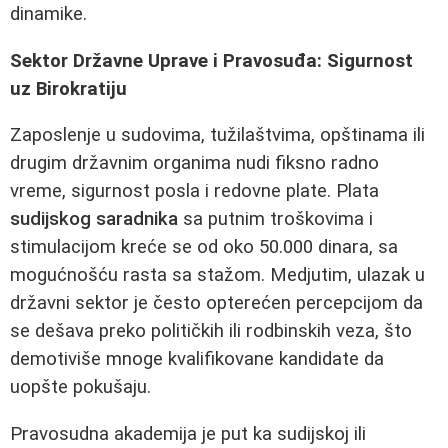
dinamike.
Sektor Državne Uprave i Pravosuđa: Sigurnost
uz Birokratiju
Zaposlenje u sudovima, tužilaštvima, opštinama ili
drugim državnim organima nudi fiksno radno
vreme, sigurnost posla i redovne plate. Plata
sudijskog saradnika
sa putnim troškovima i
stimulacijom kreće se od oko 50.000 dinara, sa
mogućnošću rasta sa stažom. Medjutim, ulazak u
državni sektor je često opterećen percepcijom da
se dešava preko političkih ili rodbinskih veza, što
demotiviše mnoge kvalifikovane kandidate da
uopšte pokušaju.
Pravosudna akademija je put ka sudijskoj ili