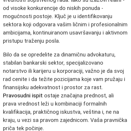
od visoke konkurencije do niskih ponuda -
mogućnosti postoje. Ključ je u identifikovanju
sektora koji odgovara vašim ličnim i profesionalnim
ambicijama, kontinuiranom usavršavanju i aktivnom
pristupu traženju posla.
Bilo da se opredelite za dinamičnu advokaturu,
stabilan bankarski sektor, specijalizovano
notarstvo ili karijeru u korporaciji, važno je da svoj
rad cenite i da težite pozicijama koje vam pružaju i
finansijsku adekvatnost i prostor za rast.
Pravosudni ispit
ostaje značajna prednost, ali
prava vrednost leži u kombinaciji formalnih
kvalifikacija, praktičnog iskustva, veština i, ne na
kraju, u vezi sa pravom zajednicom. Vaša pravnička
priča tek počinje.