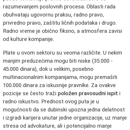
razumevanjem poslovnih procesa. Oblasti rada
obuhvataju ugovornu praksu, radno pravo,
privredno pravo, zaštitu ličnih podataka i drugo.
Radno vreme je obično fiksno, a atmosfera zavisi
od kulture kompanije.
Plate u ovom sektoru su veoma različite. U nekim
manjim preduzećima mogu biti niske (35.000 -
45.000 dinara), dok u velikim, posebno
multinacionalnim kompanijama, mogu premašiti
100.000 dinara za iskusnije pravníke. Za ovakve
pozicije se često traži
položen pravosudni ispit
i
radno iskustvo. Prednost ovog puta je u
mogućnosti da se dubinski upozna jedna delatnost
i izgradi karijera unutar jedne organizacije, uz manje
stresa od advokature, ali i potencijalno manje