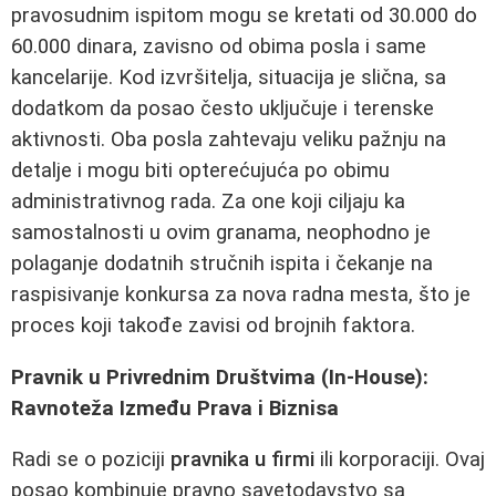
pravosudnim ispitom mogu se kretati od 30.000 do
60.000 dinara, zavisno od obima posla i same
kancelarije. Kod izvršitelja, situacija je slična, sa
dodatkom da posao često uključuje i terenske
aktivnosti. Oba posla zahtevaju veliku pažnju na
detalje i mogu biti opterećujuća po obimu
administrativnog rada. Za one koji ciljaju ka
samostalnosti u ovim granama, neophodno je
polaganje dodatnih stručnih ispita i čekanje na
raspisivanje konkursa za nova radna mesta, što je
proces koji takođe zavisi od brojnih faktora.
Pravnik u Privrednim Društvima (In-House):
Ravnoteža Između Prava i Biznisa
Radi se o poziciji
pravnika u firmi
ili korporaciji. Ovaj
posao kombinuje pravno savetodavstvo sa