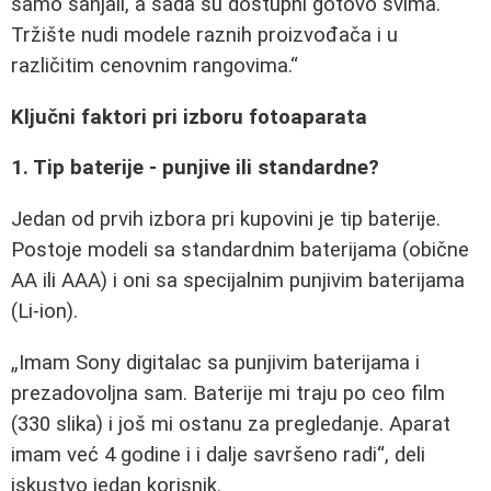
samo sanjali, a sada su dostupni gotovo svima.
Tržište nudi modele raznih proizvođača i u
različitim cenovnim rangovima.
Ključni faktori pri izboru fotoaparata
1. Tip baterije - punjive ili standardne?
Jedan od prvih izbora pri kupovini je tip baterije.
Postoje modeli sa standardnim baterijama (obične
AA ili AAA) i oni sa specijalnim punjivim baterijama
(Li-ion).
Imam Sony digitalac sa punjivim baterijama i
prezadovoljna sam. Baterije mi traju po ceo film
(330 slika) i još mi ostanu za pregledanje. Aparat
imam već 4 godine i i dalje savršeno radi
, deli
iskustvo jedan korisnik.