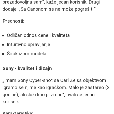
prezadovoljna sam
, kaže jedan korisnik. Drugi
dodaje:
Sa Canonom se ne može pogrešiti.
Prednosti:
Odličan odnos cene i kvaliteta
Intuitivno upravljanje
Širok izbor modela
Sony - kvalitet i dizajn
Imam Sony Cyber-shot sa Carl Zeiss objektivom i
igramo se njime kao igračkom. Malo je zastareo (2
godine), ali služi kao prvi dan
, hvali se jedan
korisnik.
Karakteristike: