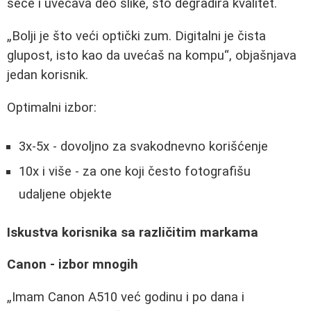
seče i uvećava deo slike, što degradira kvalitet.
Bolji je što veći optički zum. Digitalni je čista
glupost, isto kao da uvećaš na kompu
, objašnjava
jedan korisnik.
Optimalni izbor:
3x-5x - dovoljno za svakodnevno korišćenje
10x i više - za one koji često fotografišu
udaljene objekte
Iskustva korisnika sa različitim markama
Canon - izbor mnogih
Imam Canon A510 već godinu i po dana i