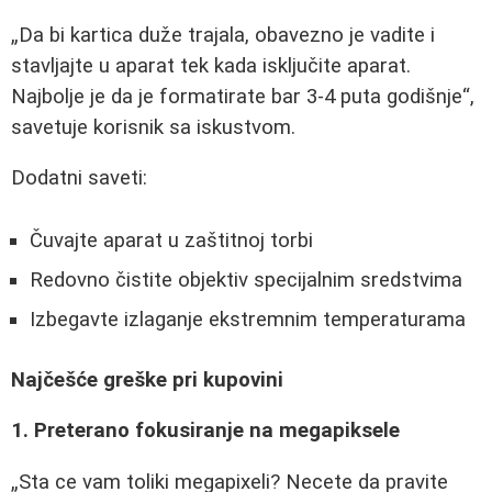
Da bi kartica duže trajala, obavezno je vadite i
stavljajte u aparat tek kada isključite aparat.
Najbolje je da je formatirate bar 3-4 puta godišnje
,
savetuje korisnik sa iskustvom.
Dodatni saveti:
Čuvajte aparat u zaštitnoj torbi
Redovno čistite objektiv specijalnim sredstvima
Izbegavte izlaganje ekstremnim temperaturama
Najčešće greške pri kupovini
1. Preterano fokusiranje na megapiksele
Sta ce vam toliki megapixeli? Necete da pravite