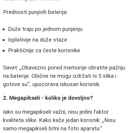
Prednosti punjivih baterija:
Duže traju po jednom punjenju
Isplativije na duže staze
Praktičnije za česte korisnike
Savet:
Obavezno pored memorije obratite pažnju
na baterije. Obične ne mogu izdržati ni 5 slika i
gotove su
, upozorava iskusan korisnik.
2. Megapikseli - koliko je dovoljno?
Iako su megapikseli važni, nisu jedini faktor
kvaliteta slike. Kako kaže jedan korisnik:
Nisu
samo megapikseli bitni na foto aparatu.