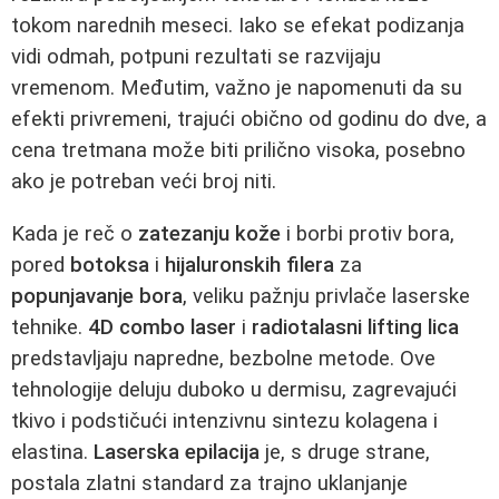
tokom narednih meseci. Iako se efekat podizanja
vidi odmah, potpuni rezultati se razvijaju
vremenom. Međutim, važno je napomenuti da su
efekti privremeni, trajući obično od godinu do dve, a
cena tretmana može biti prilično visoka, posebno
ako je potreban veći broj niti.
Kada je reč o
zatezanju kože
i borbi protiv bora,
pored
botoksa
i
hijaluronskih filera
za
popunjavanje bora
, veliku pažnju privlače laserske
tehnike.
4D combo laser
i
radiotalasni lifting lica
predstavljaju napredne, bezbolne metode. Ove
tehnologije deluju duboko u dermisu, zagrevajući
tkivo i podstičući intenzivnu sintezu kolagena i
elastina.
Laserska epilacija
je, s druge strane,
postala zlatni standard za trajno uklanjanje