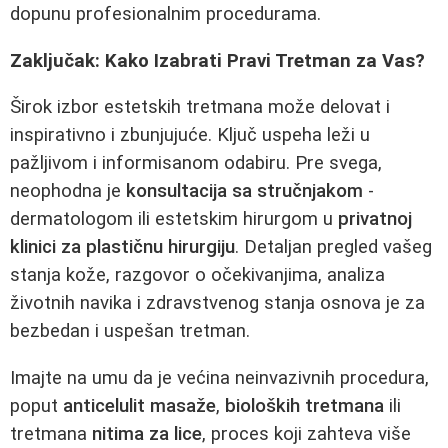
dopunu profesionalnim procedurama.
Zaključak: Kako Izabrati Pravi Tretman za Vas?
Širok izbor estetskih tretmana može delovat i
inspirativno i zbunjujuće. Ključ uspeha leži u
pažljivom i informisanom odabiru. Pre svega,
neophodna je
konsultacija sa stručnjakom
-
dermatologom ili estetskim hirurgom u
privatnoj
klinici za plastičnu hirurgiju
. Detaljan pregled vašeg
stanja kože, razgovor o očekivanjima, analiza
životnih navika i zdravstvenog stanja osnova je za
bezbedan i uspešan tretman.
Imajte na umu da je većina neinvazivnih procedura,
poput
anticelulit masaže
,
bioloških tretmana
ili
tretmana
nitima za lice
, proces koji zahteva više