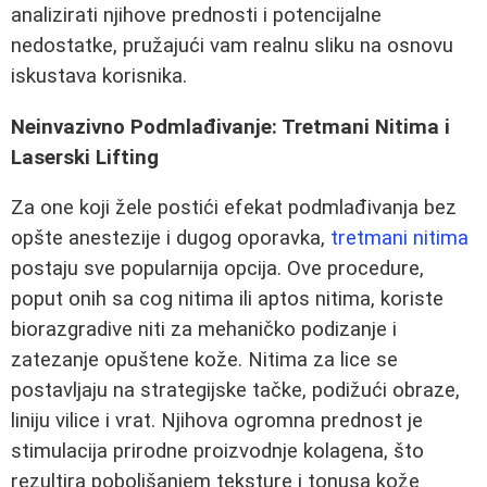
analizirati njihove prednosti i potencijalne
nedostatke, pružajući vam realnu sliku na osnovu
iskustava korisnika.
Neinvazivno Podmlađivanje: Tretmani Nitima i
Laserski Lifting
Za one koji žele postići efekat podmlađivanja bez
opšte anestezije i dugog oporavka,
tretmani nitima
postaju sve popularnija opcija. Ove procedure,
poput onih sa cog nitima ili aptos nitima, koriste
biorazgradive niti za mehaničko podizanje i
zatezanje opuštene kože. Nitima za lice se
postavljaju na strategijske tačke, podižući obraze,
liniju vilice i vrat. Njihova ogromna prednost je
stimulacija prirodne proizvodnje kolagena, što
rezultira poboljšanjem teksture i tonusa kože