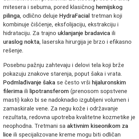
mitesera i sebuma, pored klasičnog
hemijskog
pilinga
, odlično deluje
HydraFacial
tretman koji
kombinuje čišćenje, eksfolijaciju, ekstrakciju i
hidrataciju. Za trajno
uklanjanje bradavica
ili
uraslog nokta
, laserska hirurgija je brzo i efikasno
rešenje.
Posebnu pažnju zahtevaju i delovi tela koji brže
pokazuju znakove starenja, poput šaka i vrata.
Podmlađivanje šaka
se često vrši
hijaluronskim
filerima
ili
lipotransferom
(prenosom sopstvene
masti) kako bi se nadoknadio izgubljeni volumen i
zamaskirale vene. Za negu kože i održavanje
rezultata, redovna upotreba kvalitetne kozmetike je
neophodna. Tretmani sa
aktivnim kiseonikom za
lice
ili specijalizovane kreme mogu biti odličan