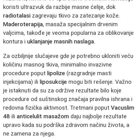
koristi ultrazvuk da razbije masne ćelije, dok
radiotalasi
zagrevaju tkivo za zatezanje kože.
Maderoterapija
, masaža specijalnim drvenim
valjcima, takođe je veoma popularna za oblikovanje
kontura i
uklanjanje masnih naslaga
.
Za ozbiljnije slučajeve gde je potrebno ukloniti veću
količinu masnog tkiva, minimalno invazivne
procedure poput
lipolize
(razgradnje masti
injekcijama) ili
liposukcije
mogu biti rešenje. Važno
je istaknuti da su za održive rezultate bilo koje
procedure od suštinskog značaja pravilna ishrana i
redovna fizička aktivnost. Tretmani poput
Vacuslim
48
ili
anticelulit masažom
daju najbolje rezultate
upravo kada su podrška zdravom načinu života, a
ne zamena za njega.