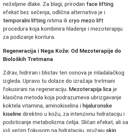
neželjene dlake. Za blagi, prirodan
face lifting
efekat bez sečenja, odlična alternativa je i
temporalni lifting
nitima ili
cryo mezo lift
procedura koja kombinira hladenje i mezoterapiju
za podizanje kontura.
Regeneracija i Nega Kože: Od Mezoterapije do
Bioloških Tretmana
Zdrav, hidriran i blistav ten osnova je mladalačkog
izgleda. Upravo tu dolaze do izražaja tretmani
fokusirani na regeneraciju.
Mezoterapija lica
je
klasična metoda koja podrazumeva ubrizgavanje
koktela vitamina, aminokiselina i
hijaluronske
kiseline
direktno u kožu, za intenzivnu hidrataciju i
podsticanje metabolizma ćelija. Sličan efekat, ali sa
još većim fokusom na hidrataciju, pružaju
skin