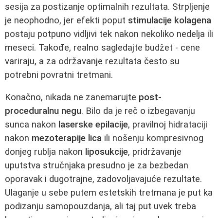
sesija za postizanje optimalnih rezultata. Strpljenje
je neophodno, jer efekti poput
stimulacije kolagena
postaju potpuno vidljivi tek nakon nekoliko nedelja ili
meseci. Takođe, realno sagledajte budžet - cene
variraju, a za održavanje rezultata često su
potrebni povratni tretmani.
Konačno, nikada ne zanemarujte
post-
proceduralnu negu
. Bilo da je reč o izbegavanju
sunca nakon
laserske epilacije
, pravilnoj hidrataciji
nakon
mezoterapije lica
ili nošenju kompresivnog
donjeg rublja nakon
liposukcije
, pridržavanje
uputstva stručnjaka presudno je za bezbedan
oporavak i dugotrajne, zadovoljavajuće rezultate.
Ulaganje u sebe putem estetskih tretmana je put ka
podizanju samopouzdanja, ali taj put uvek treba