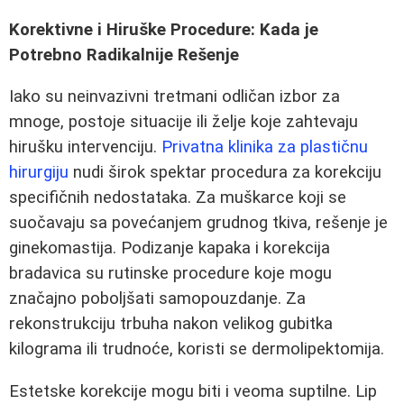
Korektivne i Hiruške Procedure: Kada je
Potrebno Radikalnije Rešenje
Iako su neinvazivni tretmani odličan izbor za
mnoge, postoje situacije ili želje koje zahtevaju
hirušku intervenciju.
Privatna klinika za plastičnu
hirurgiju
nudi širok spektar procedura za korekciju
specifičnih nedostataka. Za muškarce koji se
suočavaju sa povećanjem grudnog tkiva, rešenje je
ginekomastija. Podizanje kapaka i korekcija
bradavica su rutinske procedure koje mogu
značajno poboljšati samopouzdanje. Za
rekonstrukciju trbuha nakon velikog gubitka
kilograma ili trudnoće, koristi se dermolipektomija.
Estetske korekcije mogu biti i veoma suptilne. Lip