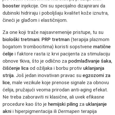
booster
injekcije. Oni su specijalno dizajnirani da
dubinski hidriraju i poboljšaju kvalitet kože iznutra,
čineći je glađom i elastičnijom.
Za one koji traže najsavremenije pristupe, tu su
biološki tretmani
.
PRP tretman
(terapija plazmom
bogatom trombocitima) koristi sopstvene
matične
ćelije
i faktore rasta iz krvi pacijenta za stimulaciju
obnove tkiva, što je odlično za
podmlađivanje šaka
,
čišćenje lica
od ožiljaka i borbu protiv
uklanjanja
strija
. Još jedan inovativan pravac su
egzozomi za
lice
, male vezikule koje prenose signale za obnovu
ćelija, pružajući veoma prirodan anti-aging efekat.
Ne treba zaboraviti ni klasične, ali uvek efikasne
procedure kao što je
hemijski piling
za
uklanjanje
akni
i hiperpigmentacija ili
Dermapen
terapija