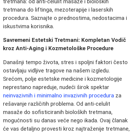
tretmana: od anti-celulit masaže i bioloških
tretmana do liftinga, mezoterapije i laserskih
procedura. Saznajte o prednostima, nedostacima i
iskustvima korisnika.
Savremeni Estetski Tretmani: Kompletan Vodič
kroz Anti-Aging i Kozmetološke Procedure
Današnji tempo života, stres i spoljni faktori često
ostavljaju vidljive tragove na našem izgledu.
Srećom, polje estetske medicine i kozmetologije
neprestano napreduje, nudeći širok spektar
neinvazivnih i minimalno invazivnih procedura
za
rešavanje različitih problema. Od anti-celulit
masaže do sofisticiranih bioloških tretmana,
mogućnosti su danas veće nego ikada. Ovaj članak
će vas detaljno provesti kroz najtraženije tretmane,