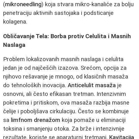
(
mikroneedling
) koja stvara mikro-kanaliće za bolju
penetraciju aktivnih sastojaka i podsticanje
kolagena.
Obličavanje Tela: Borba protiv Celulita i Masnih
Naslaga
Problem lokalizovanih masnih naslaga i celulita
jedan je od najčešćih izazova. Srećom, opcija za
njihovo rešavanje je mnogo, od klasičnih masaža
do tehnoloških inovacija.
Anticelulit masaža
je
osnovni, ali često efikasan tretman. Intenzivnim
pokretima i pritiskom, ova masaža razbija masne
čelije i poboljšava cirkulaciju. Često se kombinuje
sa
limfnom drenažom
koja pomaže u eliminaciji
toksina i smanjenju otoka. Za brže i intenzivnije
rezultate, koriste se aparaturni tretmani.
Kavitacija