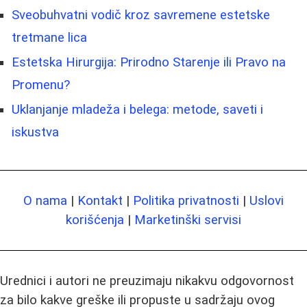
Sveobuhvatni vodič kroz savremene estetske
tretmane lica
Estetska Hirurgija: Prirodno Starenje ili Pravo na
Promenu?
Uklanjanje mladeža i belega: metode, saveti i
iskustva
O nama
|
Kontakt
|
Politika privatnosti
|
Uslovi
korišćenja
|
Marketinški servisi
Urednici i autori ne preuzimaju nikakvu odgovornost
za bilo kakve greške ili propuste u sadržaju ovog