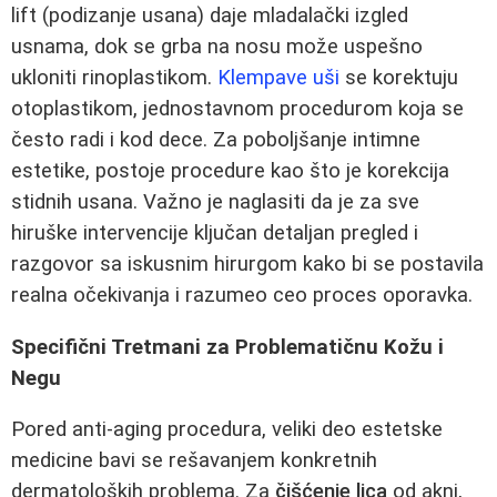
lift (podizanje usana) daje mladalački izgled
usnama, dok se grba na nosu može uspešno
ukloniti rinoplastikom.
Klempave uši
se korektuju
otoplastikom, jednostavnom procedurom koja se
često radi i kod dece. Za poboljšanje intimne
estetike, postoje procedure kao što je korekcija
stidnih usana. Važno je naglasiti da je za sve
hiruške intervencije ključan detaljan pregled i
razgovor sa iskusnim hirurgom kako bi se postavila
realna očekivanja i razumeo ceo proces oporavka.
Specifični Tretmani za Problematičnu Kožu i
Negu
Pored anti-aging procedura, veliki deo estetske
medicine bavi se rešavanjem konkretnih
dermatoloških problema. Za
čišćenje lica
od akni,