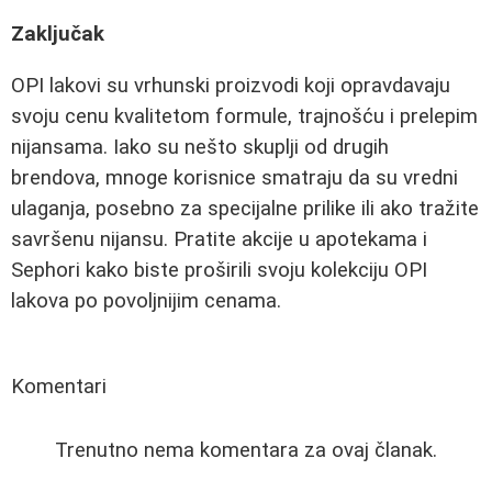
Zaključak
OPI lakovi su vrhunski proizvodi koji opravdavaju
svoju cenu kvalitetom formule, trajnošću i prelepim
nijansama. Iako su nešto skuplji od drugih
brendova, mnoge korisnice smatraju da su vredni
ulaganja, posebno za specijalne prilike ili ako tražite
savršenu nijansu. Pratite akcije u apotekama i
Sephori kako biste proširili svoju kolekciju OPI
lakova po povoljnijim cenama.
Komentari
Trenutno nema komentara za ovaj članak.