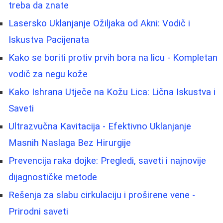
treba da znate
Lasersko Uklanjanje Ožiljaka od Akni: Vodič i
Iskustva Pacijenata
Kako se boriti protiv prvih bora na licu - Kompletan
vodič za negu kože
Kako Ishrana Utječe na Kožu Lica: Lična Iskustva i
Saveti
Ultrazvučna Kavitacija - Efektivno Uklanjanje
Masnih Naslaga Bez Hirurgije
Prevencija raka dojke: Pregledi, saveti i najnovije
dijagnostičke metode
Rešenja za slabu cirkulaciju i proširene vene -
Prirodni saveti