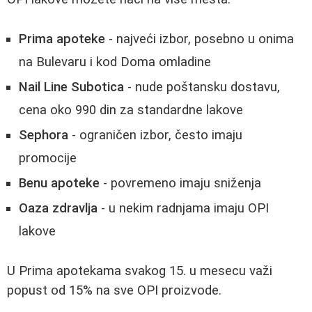
Prima apoteke
- najveći izbor, posebno u onima
na Bulevaru i kod Doma omladine
Nail Line Subotica
- nude poštansku dostavu,
cena oko 990 din za standardne lakove
Sephora
- ograničen izbor, često imaju
promocije
Benu apoteke
- povremeno imaju sniženja
Oaza zdravlja
- u nekim radnjama imaju OPI
lakove
U Prima apotekama svakog 15. u mesecu važi
popust od 15% na sve OPI proizvode.