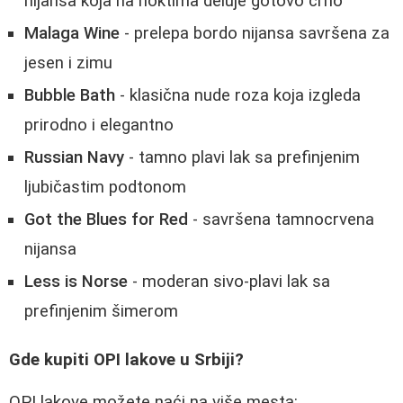
nijansa koja na noktima deluje gotovo crno
Malaga Wine
- prelepa bordo nijansa savršena za
jesen i zimu
Bubble Bath
- klasična nude roza koja izgleda
prirodno i elegantno
Russian Navy
- tamno plavi lak sa prefinjenim
ljubičastim podtonom
Got the Blues for Red
- savršena tamnocrvena
nijansa
Less is Norse
- moderan sivo-plavi lak sa
prefinjenim šimerom
Gde kupiti OPI lakove u Srbiji?
OPI lakove možete naći na više mesta: