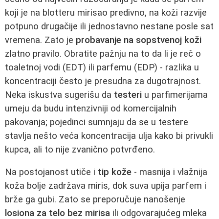
koji je na blotteru mirisao predivno, na koži razvije
potpuno drugačije ili jednostavno nestane posle sat
vremena. Zato je
probavanje na sopstvenoj koži
zlatno pravilo. Obratite pažnju na to da li je reč o
toaletnoj vodi (EDT) ili parfemu (EDP) - razlika u
koncentraciji često je presudna za dugotrajnost.
Neka iskustva sugerišu da
testeri
u parfimerijama
umeju da budu intenzivniji od komercijalnih
pakovanja; pojedinci sumnjaju da se u testere
stavlja nešto veća koncentracija ulja kako bi privukli
kupca, ali to nije zvanično potvrđeno.
Na postojanost utiče i
tip kože
- masnija i vlažnija
koža bolje zadržava miris, dok suva upija parfem i
brže ga gubi. Zato se preporučuje nanošenje
losiona za telo bez mirisa
ili odgovarajućeg mleka