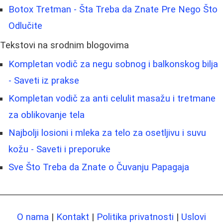
Botox Tretman - Šta Treba da Znate Pre Nego Što
Odlučite
Tekstovi na srodnim blogovima
Kompletan vodič za negu sobnog i balkonskog bilja
- Saveti iz prakse
Kompletan vodič za anti celulit masažu i tretmane
za oblikovanje tela
Najbolji losioni i mleka za telo za osetljivu i suvu
kožu - Saveti i preporuke
Sve Što Treba da Znate o Čuvanju Papagaja
O nama
|
Kontakt
|
Politika privatnosti
|
Uslovi