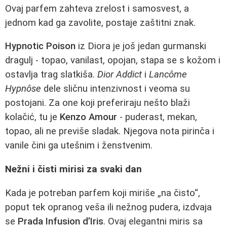
Ovaj parfem zahteva zrelost i samosvest, a
jednom kad ga zavolite, postaje zaštitni znak.
Hypnotic Poison
iz Diora je još jedan gurmanski
dragulj - topao, vanilast, opojan, stapa se s kožom i
ostavlja trag slatkiša.
Dior Addict
i
Lancôme
Hypnôse
dele sličnu intenzivnost i veoma su
postojani. Za one koji preferiraju nešto blaži
kolačić, tu je
Kenzo Amour
- puderast, mekan,
topao, ali ne previše sladak. Njegova nota pirinča i
vanile čini ga utešnim i ženstvenim.
Nežni i čisti mirisi za svaki dan
Kada je potreban parfem koji miriše „na čisto“,
poput tek opranog veša ili nežnog pudera, izdvaja
se
Prada Infusion d’Iris
. Ovaj elegantni miris sa