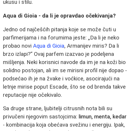
ukusu i stilu.
Aqua di Gioia - da li je opravdao očekivanja?
Jedno od najčešćih pitanja koje se može čuti u
parfimerijama i na forumima jeste: „Da li je neko
probao novi
Aqua di Gioia
, Armanijev miris? Da li
brzo izlapi?“ Ovaj parfem izazvao je podeljena
mišljenja. Neki korisnici navode da im je na koži bio
solidno postojan, ali im se mirisni profil nije dopao -
podsećao ih je na žvake i voćkice, asocirajući na
letnje mirise poput Escade, što se od brenda takve
reputacije nije očekivalo.
Sa druge strane, ljubitelji citrusnih nota bili su
privučeni njegovim sastojcima:
limun, menta, kedar
- kombinacija koja obećava svežinu i energiju. Ipak,