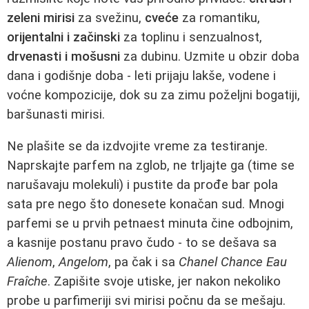
zeleni mirisi
za svežinu,
cveće
za romantiku,
orijentalni i začinski
za toplinu i senzualnost,
drvenasti i mošusni
za dubinu. Uzmite u obzir doba
dana i godišnje doba - leti prijaju lakše, vodene i
voćne kompozicije, dok su za zimu poželjni bogatiji,
baršunasti mirisi.
Ne plašite se da izdvojite vreme za testiranje.
Naprskajte parfem na zglob, ne trljajte ga (time se
narušavaju molekuli) i pustite da prođe bar pola
sata pre nego što donesete konačan sud. Mnogi
parfemi se u prvih petnaest minuta čine odbojnim,
a kasnije postanu pravo čudo - to se dešava sa
Alienom
,
Angelom
, pa čak i sa
Chanel Chance Eau
Fraîche
. Zapišite svoje utiske, jer nakon nekoliko
probe u parfimeriji svi mirisi počnu da se mešaju.