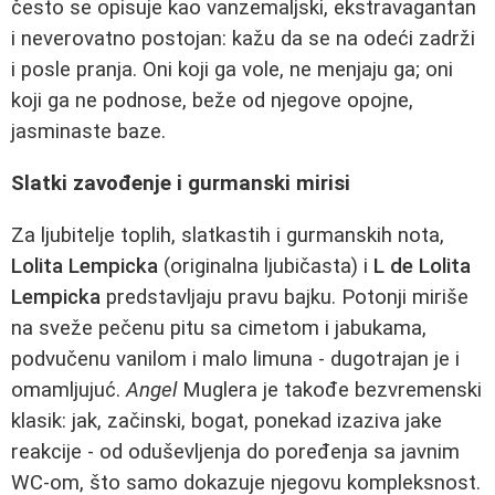
često se opisuje kao vanzemaljski, ekstravagantan
i neverovatno postojan: kažu da se na odeći zadrži
i posle pranja. Oni koji ga vole, ne menjaju ga; oni
koji ga ne podnose, beže od njegove opojne,
jasminaste baze.
Slatki zavođenje i gurmanski mirisi
Za ljubitelje toplih, slatkastih i gurmanskih nota,
Lolita Lempicka
(originalna ljubičasta) i
L de Lolita
Lempicka
predstavljaju pravu bajku. Potonji miriše
na sveže pečenu pitu sa cimetom i jabukama,
podvučenu vanilom i malo limuna - dugotrajan je i
omamljujuć.
Angel
Muglera je takođe bezvremenski
klasik: jak, začinski, bogat, ponekad izaziva jake
reakcije - od oduševljenja do poređenja sa javnim
WC-om, što samo dokazuje njegovu kompleksnost.