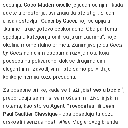
sećanja.
Coco Mademoiselle
je jedan od njih - kada
uđete u prostoriju, svi znaju da ste stigli. Sličan
utisak ostavlja i
Gucci by Gucci
, koji se upija u
tkanine i traje gotovo beskonačno. Oba parfema
spadaju u kategoriju onih sa jakim „aurima“, koje
okolina momentalno primeti. Zanimljivo je da
Gucci
by Gucci
na nekim osobama razvija notu koja
podseća na pokvareno, dok se drugima čini
elegantnim i zavodljivim - što samo potvrđuje
koliko je hemija kože presudna.
Za posebne prilike, kada se traži
„čist sex u bočici“
,
preporučuju se mirisi sa mošusnim i životinjskim
notama, kao što su
Agent Provocateur
ili
Jean
Paul Gaultier Classique
- oba poseduju tu dozu
drskosti i senzualnosti.
Alien
Muglerovog brenda