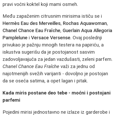
pravi voćni koktel koji mami osmeh.
Među zapaženim citrusnim mirisima ističu se i
Hermès Eau des Merveilles
,
Rochas Aquawoman
,
Chanel Chance Eau Fraîche
,
Guerlain Aqua Allegoria
Pamplelune
i
Versace Versense
. Ovaj poslednji
privukao je pažnju mnogih testera na papiriću, a
iskustva sugerišu da je postojanost sasvim
zadovoljavajuća za jedan vazdušasti, zeleni parfem.
Chanel Chance Eau Fraîche
važi za jednu od
najotmenijih svežih varijanti - dovoljno je postojan
da se oseća satima, a opet lagan i pitak.
Kada miris postane deo tebe - moćni i postojani
parfemi
Pojedini mirisi jednostavno ne izlaze iz garderobe i