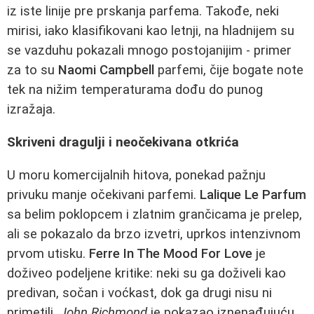
iz iste linije pre prskanja parfema. Takođe, neki
mirisi, iako klasifikovani kao letnji, na hladnijem su
se vazduhu pokazali mnogo postojanijim - primer
za to su
Naomi Campbell
parfemi, čije bogate note
tek na nižim temperaturama dođu do punog
izražaja.
Skriveni dragulji i neočekivana otkrića
U moru komercijalnih hitova, ponekad pažnju
privuku manje očekivani parfemi.
Lalique Le Parfum
sa belim poklopcem i zlatnim grančicama je prelep,
ali se pokazalo da brzo izvetri, uprkos intenzivnom
prvom utisku.
Ferre In The Mood For Love
je
doživeo podeljene kritike: neki su ga doživeli kao
predivan, sočan i voćkast, dok ga drugi nisu ni
primetili.
John Richmond
je pokazao iznenađujuću