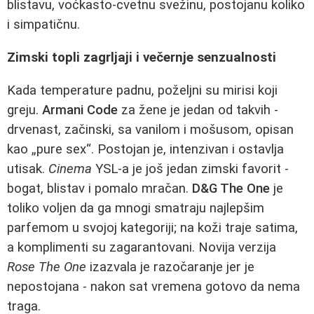
blistavu, voćkasto-cvetnu svežinu, postojanu koliko
i simpatičnu.
Zimski topli zagrljaji i večernje senzualnosti
Kada temperature padnu, poželjni su mirisi koji
greju.
Armani Code
za žene je jedan od takvih -
drvenast, začinski, sa vanilom i mošusom, opisan
kao „pure sex“. Postojan je, intenzivan i ostavlja
utisak.
Cinema
YSL-a je još jedan zimski favorit -
bogat, blistav i pomalo mračan.
D&G The One
je
toliko voljen da ga mnogi smatraju najlepšim
parfemom u svojoj kategoriji; na koži traje satima,
a komplimenti su zagarantovani. Novija verzija
Rose The One
izazvala je razočaranje jer je
nepostojana - nakon sat vremena gotovo da nema
traga.