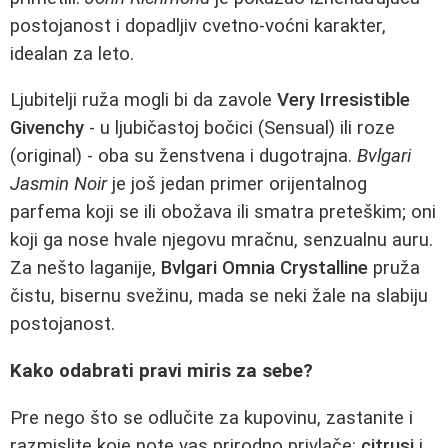
postojanost i dopadljiv cvetno-voćni karakter,
idealan za leto.
Ljubitelji ruža mogli bi da zavole
Very Irresistible
Givenchy
- u ljubičastoj bočici (Sensual) ili roze
(original) - oba su ženstvena i dugotrajna.
Bvlgari
Jasmin Noir
je još jedan primer orijentalnog
parfema koji se ili obožava ili smatra preteškim; oni
koji ga nose hvale njegovu mračnu, senzualnu auru.
Za nešto laganije,
Bvlgari Omnia Crystalline
pruža
čistu, bisernu svežinu, mada se neki žale na slabiju
postojanost.
Kako odabrati pravi miris za sebe?
Pre nego što se odlučite za kupovinu, zastanite i
razmislite koje note vas prirodno privlače:
citrusi
i