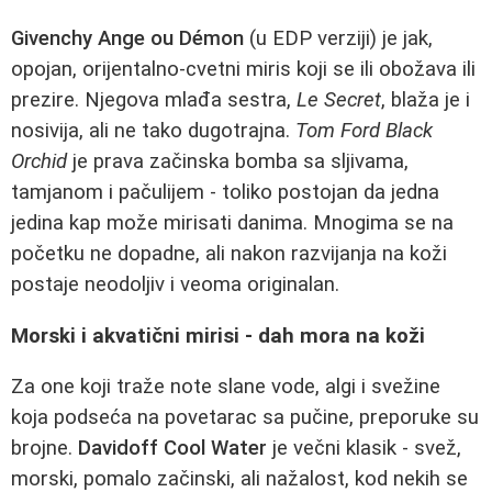
Givenchy Ange ou Démon
(u EDP verziji) je jak,
opojan, orijentalno-cvetni miris koji se ili obožava ili
prezire. Njegova mlađa sestra,
Le Secret
, blaža je i
nosivija, ali ne tako dugotrajna.
Tom Ford Black
Orchid
je prava začinska bomba sa sljivama,
tamjanom i pačulijem - toliko postojan da jedna
jedina kap može mirisati danima. Mnogima se na
početku ne dopadne, ali nakon razvijanja na koži
postaje neodoljiv i veoma originalan.
Morski i akvatični mirisi - dah mora na koži
Za one koji traže note slane vode, algi i svežine
koja podseća na povetarac sa pučine, preporuke su
brojne.
Davidoff Cool Water
je večni klasik - svež,
morski, pomalo začinski, ali nažalost, kod nekih se