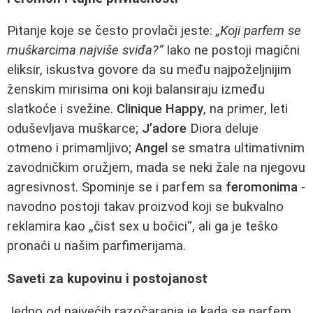
Pitanje koje se često provlači jeste:
„Koji parfem se
muškarcima najviše sviđa?“
Iako ne postoji magični
eliksir, iskustva govore da su među najpoželjnijim
ženskim mirisima oni koji balansiraju između
slatkoće i svežine.
Clinique Happy
, na primer, leti
oduševljava muškarce;
J’adore
Diora deluje
otmeno i primamljivo;
Angel
se smatra ultimativnim
zavodničkim oružjem, mada se neki žale na njegovu
agresivnost. Spominje se i parfem sa
feromonima
-
navodno postoji takav proizvod koji se bukvalno
reklamira kao „čist sex u bočici“, ali ga je teško
pronaći u našim parfimerijama.
Saveti za kupovinu i postojanost
Jedno od najvećih razočaranja je kada se parfem