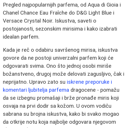
Pregled najpopularnijih parfema, od Aqua di Gioia i
Chanel Chance Eau Fraîche do D&G Light Blue i
Versace Crystal Noir. Iskustva, saveti o
postojanosti, sezonskim mirisima i kako izabrati
idealan parfem.
Kada je reč o odabiru savršenog mirisa, iskustva
govore da ne postoji univerzalni parfem koji će
odgovarati svima. Ono što jednoj osobi miriše
božanstveno, drugoj može delovati zagusljivo, čak i
neprijatno. Upravo zato su
iskrene preporuke i
komentari ljubitelja parfema
dragocene - pomažu
da se izbegnu promašaji i brže pronađe miris koji
osvaja na prvi dodir sa kožom. U ovom vodiču
sabrana su brojna iskustva, kako bi svako mogao
da otkrije notu koja najbolje odgovara njegovom