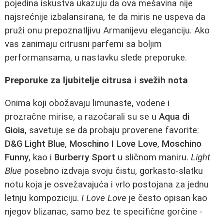
pojedina iskustva ukazuju da ova mešavina nije
najsrećnije izbalansirana, te da miris ne uspeva da
pruži onu prepoznatljivu Armanijevu eleganciju. Ako
vas zanimaju citrusni parfemi sa boljim
performansama, u nastavku slede preporuke.
Preporuke za ljubitelje citrusa i svežih nota
Onima koji obožavaju limunaste, vodene i
prozračne mirise, a razočarali su se u
Aqua di
Gioia
, savetuje se da probaju proverene favorite:
D&G Light Blue
,
Moschino I Love Love
,
Moschino
Funny
, kao i
Burberry Sport
u sličnom maniru.
Light
Blue
posebno izdvaja svoju čistu, gorkasto-slatku
notu koja je osvežavajuća i vrlo postojana za jednu
letnju kompoziciju.
I Love Love
je često opisan kao
njegov blizanac, samo bez te specifične gorčine -