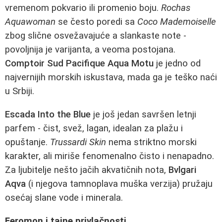
vremenom pokvario ili promenio boju.
Rochas
Aquawoman
se često poredi sa
Coco Mademoiselle
zbog slične osvežavajuće a slankaste note -
povoljnija je varijanta, a veoma postojana.
Comptoir Sud Pacifique Aqua Motu
je jedno od
najvernijih morskih iskustava, mada ga je teško naći
u Srbiji.
Escada Into the Blue
je još jedan savršen letnji
parfem - čist, svež, lagan, idealan za plažu i
opuštanje.
Trussardi Skin
nema striktno morski
karakter, ali miriše fenomenalno čisto i nenapadno.
Za ljubitelje nešto jačih akvatičnih nota,
Bvlgari
Aqva
(i njegova tamnoplava muška verzija) pružaju
osećaj slane vode i minerala.
Feromon i tajne privlačnosti