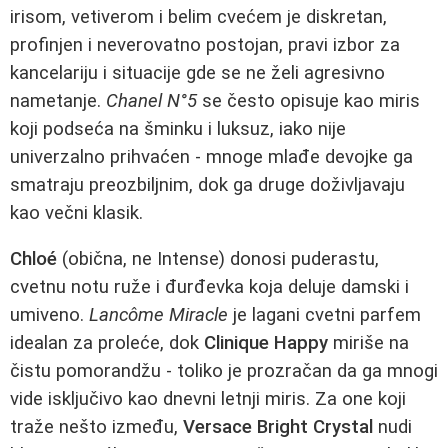
irisom, vetiverom i belim cvećem je diskretan,
profinjen i neverovatno postojan, pravi izbor za
kancelariju i situacije gde se ne želi agresivno
nametanje.
Chanel N°5
se često opisuje kao miris
koji podseća na šminku i luksuz, iako nije
univerzalno prihvaćen - mnoge mlađe devojke ga
smatraju preozbiljnim, dok ga druge doživljavaju
kao večni klasik.
Chloé
(obična, ne Intense) donosi puderastu,
cvetnu notu ruže i đurđevka koja deluje damski i
umiveno.
Lancôme Miracle
je lagani cvetni parfem
idealan za proleće, dok
Clinique Happy
miriše na
čistu pomorandžu - toliko je prozračan da ga mnogi
vide isključivo kao dnevni letnji miris. Za one koji
traže nešto između,
Versace Bright Crystal
nudi