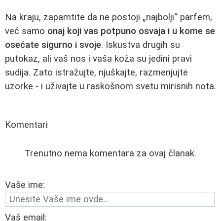
Na kraju, zapamtite da ne postoji „najbolji“ parfem,
već samo
onaj koji vas potpuno osvaja i u kome se
osećate sigurno i svoje
. Iskustva drugih su
putokaz, ali vaš nos i vaša koža su jedini pravi
sudija. Zato istražujte, njuškajte, razmenjujte
uzorke - i uživajte u raskošnom svetu mirisnih nota.
Komentari
Trenutno nema komentara za ovaj članak.
Vaše ime:
Vaš email: