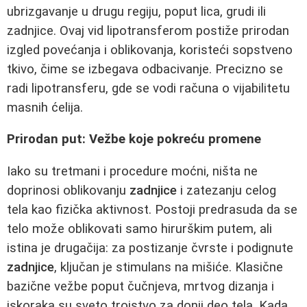
ubrizgavanje u drugu regiju, poput lica, grudi ili
zadnjice. Ovaj vid lipotransferom postiže prirodan
izgled povećanja i oblikovanja, koristeći sopstveno
tkivo, čime se izbegava odbacivanje. Precizno se
radi lipotransferu, gde se vodi računa o vijabilitetu
masnih ćelija.
Prirodan put: Vežbe koje pokreću promene
Iako su tretmani i procedure moćni, ništa ne
doprinosi oblikovanju
zadnjice
i zatezanju celog
tela kao fizička aktivnost. Postoji predrasuda da se
telo može oblikovati samo hirurškim putem, ali
istina je drugačija: za postizanje čvrste i podignute
zadnjice
, ključan je stimulans na mišiće. Klasične
bazične vežbe poput čučnjeva, mrtvog dizanja i
iskoraka su sveto trojstvo za donji deo tela. Kada