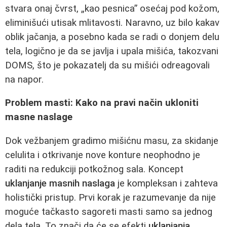
stvara onaj čvrst, „kao pesnica” osećaj pod kožom,
eliminišući utisak mlitavosti. Naravno, uz bilo kakav
oblik jačanja, a posebno kada se radi o donjem delu
tela, logično je da se javlja i upala mišića, takozvani
DOMS, što je pokazatelj da su mišići odreagovali
na napor.
Problem masti: Kako na pravi način ukloniti
masne naslage
Dok vežbanjem gradimo mišićnu masu, za skidanje
celulita i otkrivanje nove konture neophodno je
raditi na redukciji potkožnog sala. Koncept
uklanjanje masnih naslaga
je kompleksan i zahteva
holistički pristup. Prvi korak je razumevanje da nije
moguće tačkasto sagoreti masti samo sa jednog
dela tela. To znači da će se efekti
uklanjanja