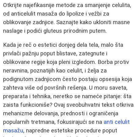
Otkrijte najefikasnije metode za smanjenje celulita,
od anticelulit masaža do lipolize i vežbi za
oblikovanje zadnjice. Saznajte kako ukloniti masne
naslage i podići gluteus prirodnim putem.
Kada je reč o estetici donjeg dela tela, malo šta
privlači pažnju poput blistave, zategnute i
oblikovane regije koja pleni izgledom. Borba protiv
neravnina, poznatijih kao celulit, i želja za
podignutom zadnjicom često postaju opsesija koja
zahteva više od površnih rešenja. U moru saveta,
preparata i tehnika, neretko se nameće pitanje: šta
zaista funkcioniše? Ovaj sveobuhvatni tekst otkriva
mehanizme delovanja, prednosti i ograničenja
popularnih tretmana, fokusirajući se na
anti celulit
masažu
, napredne estetske procedure poput