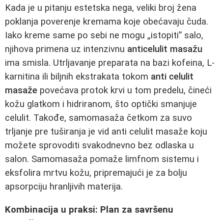
Kada je u pitanju estetska nega, veliki broj žena
poklanja poverenje kremama koje obećavaju čuda.
Iako kreme same po sebi ne mogu „istopiti” salo,
njihova primena uz intenzivnu
anticelulit masažu
ima smisla. Utrljavanje preparata na bazi kofeina, L-
karnitina ili biljnih ekstrakata tokom
anti celulit
masaže
povećava protok krvi u tom predelu, čineći
kožu glatkom i hidriranom, što optički smanjuje
celulit. Takođe, samomasaža četkom za suvo
trljanje pre tuširanja je vid anti celulit masaže koju
možete sprovoditi svakodnevno bez odlaska u
salon. Samomasaža pomaže limfnom sistemu i
eksfolira mrtvu kožu, pripremajući je za bolju
apsorpciju hranljivih materija.
Kombinacija u praksi: Plan za savršenu