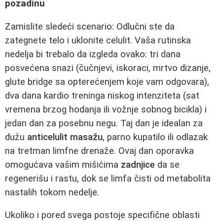
pozadinu
Zamislite sledeći scenario: Odlučni ste da
zategnete telo i uklonite celulit. Vaša rutinska
nedelja bi trebalo da izgleda ovako: tri dana
posvećena snazi (čučnjevi, iskoraci, mrtvo dizanje,
glute bridge sa opterećenjem koje vam odgovara),
dva dana kardio treninga niskog intenziteta (sat
vremena brzog hodanja ili vožnje sobnog bicikla) i
jedan dan za posebnu negu. Taj dan je idealan za
dužu
anticelulit masažu
, parno kupatilo ili odlazak
na tretman limfne drenaže. Ovaj dan oporavka
omogućava vašim mišićima
zadnjice
da se
regenerišu i rastu, dok se limfa čisti od metabolita
nastalih tokom nedelje.
Ukoliko i pored svega postoje specifične oblasti