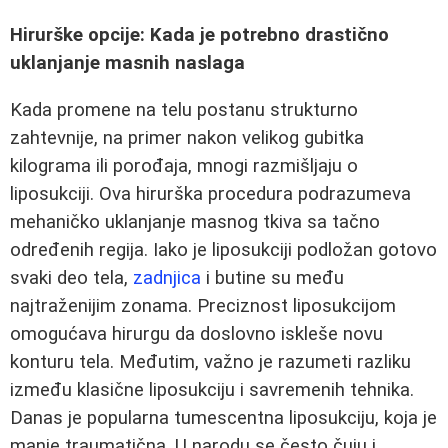
Hirurške opcije: Kada je potrebno drastično
uklanjanje masnih naslaga
Kada promene na telu postanu strukturno
zahtevnije, na primer nakon velikog gubitka
kilograma ili porođaja, mnogi razmišljaju o
liposukciji. Ova hirurška procedura podrazumeva
mehaničko uklanjanje masnog tkiva sa tačno
određenih regija. Iako je liposukciji podložan gotovo
svaki deo tela,
zadnjica
i butine su među
najtraženijim zonama. Preciznost liposukcijom
omogućava hirurgu da doslovno iskleše novu
konturu tela. Međutim, važno je razumeti razliku
između klasične liposukciju i savremenih tehnika.
Danas je popularna tumescentna liposukciju, koja je
manje traumatična. U narodu se često čuju i