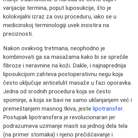
varijacije termina, poput luposukcije, što je
kolokvijalni izraz za ovu proceduru, iako se u
medicinskoj terminologiji uvek insistira na
preciznosti.
Nakon ovakvog tretmana, neophodno je
kombinovati ga sa masažama kako bi se sprečile
fibroze i neravnine na koži. Dakle, i najnaprednija
liposukcijom zahteva postoperativnu negu koja
često uključuje anticelulit masaže u fazi oporavka.
Jedna od srodnih procedura koja se često
spominje, a koja se bavi ne samo uklanjanjem već i
premeštanjem masnog tkiva, jeste
lipotransfer
.
Postupak lipotransfera je revolucionaran jer
podrazumeva uzimanje masti sa jednog dela tela
(na primer stomaka) i njeno prečišćavanje i