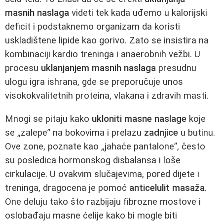
masnih naslaga
videti tek kada uđemo u kalorijski
deficit i podstaknemo organizam da koristi
uskladištene lipide kao gorivo. Zato se insistira na
kombinaciji kardio treninga i anaerobnih vežbi. U
procesu
uklanjanjem masnih naslaga
presudnu
ulogu igra ishrana, gde se preporučuje unos
visokokvalitetnih proteina, vlakana i zdravih masti.
Mnogi se pitaju kako
ukloniti masne naslage
koje
se „zalepe” na bokovima i prelazu
zadnjice
u butinu.
Ove zone, poznate kao „jahaće pantalone”, često
su posledica hormonskog disbalansa i loše
cirkulacije. U ovakvim slučajevima, pored dijete i
treninga, dragocena je pomoć
anticelulit masaža
.
One deluju tako što razbijaju fibrozne mostove i
oslobađaju masne ćelije kako bi mogle biti