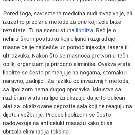
Pored toga, savremena medicina nudi invazivnije, ali
izuzetno precizne metode za one koji žele brže
rezultate. Tu na scenu stupa
lipoliza
. Reč je o
nehirurškom postupku koji ciljano razgrađuje
masne ćelije najčešće uz pomoć injekcija, lasera ili
ultrazvuka. Nakon što se masnoća pretvori u tečni
oblik, organizam je prirodno eliminiše. Ovakva vrsta
lipolize se često primenjuje na nogama, stomaku i
naravno, zadnjici. Za razliku od invazivnijih metoda,
sa lipolizom nema dugog oporavka. Iskustva sa
različitim vrstama lipolizi ukazuju da je to odličan
alat za lokalizovane depozite sala koji ne reaguju na
dijetu i vežbanje. Proces lipolizom se često
nadovezuje na anticelulit masažu kako bi se
ubrzala eliminacija toksina.