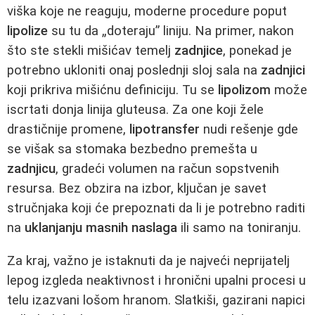
viška koje ne reaguju, moderne procedure poput
lipolize
su tu da „doteraju” liniju. Na primer, nakon
što ste stekli mišićav temelj
zadnjice
, ponekad je
potrebno ukloniti onaj poslednji sloj sala na
zadnjici
koji prikriva mišićnu definiciju. Tu se
lipolizom
može
iscrtati donja linija gluteusa. Za one koji žele
drastičnije promene,
lipotransfer
nudi rešenje gde
se višak sa stomaka bezbedno premešta u
zadnjicu
, gradeći volumen na račun sopstvenih
resursa. Bez obzira na izbor, ključan je savet
stručnjaka koji će prepoznati da li je potrebno raditi
na
uklanjanju masnih naslaga
ili samo na toniranju.
Za kraj, važno je istaknuti da je najveći neprijatelj
lepog izgleda neaktivnost i hronični upalni procesi u
telu izazvani lošom hranom. Slatkiši, gazirani napici