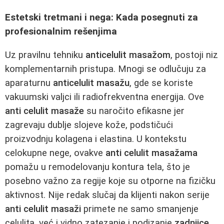
Estetski tretmani i nega: Kada posegnuti za
profesionalnim rešenjima
Uz pravilnu tehniku
anticelulit masažom
, postoji niz
komplementarnih pristupa. Mnogi se odlučuju za
aparaturnu
anticelulit masažu
, gde se koriste
vakuumski valjci ili radiofrekventna energija. Ove
anti celulit masaže
su naročito efikasne jer
zagrevaju dublje slojeve kože, podstičući
proizvodnju kolagena i elastina. U kontekstu
celokupne nege, ovakve
anti celulit masažama
pomažu u remodelovanju kontura tela, što je
posebno važno za regije koje su otporne na fizičku
aktivnost. Nije redak slučaj da klijenti nakon serije
anti celulit masaži
primete ne samo smanjenje
celulita, već i vidno zatezanje i podizanje
zadnjice
.