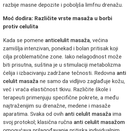
razbije masne depozite i poboljša limfnu drenažu.
Moć dodira: Različite vrste masaža u borbi
protiv celulita
Kada se pomene
anticelulit masaža
, većina
zamišlja intenzivan, ponekad i bolan pritisak koji
cilja problematične zone. Iako nelagodnost može
biti prisutna, suština je u stimulaciji metabolizma
ćelija i izbacivanju zadržane tečnosti. Redovna
anti
celulit masaža
ne samo da vidljivo zaglađuje kožu,
već i vraća elastičnost tkivu. Različite škole i
terapeuti primenjuju specifične pokrete, a među
najtraženijim su drenažne, medene i masaže
aparatima. Svaka od ovih
anti celulit masaža
ima
svoj protokol; klasična ručna
anti celulit masažom
omogućava prilagođavanje pritiska individualnim