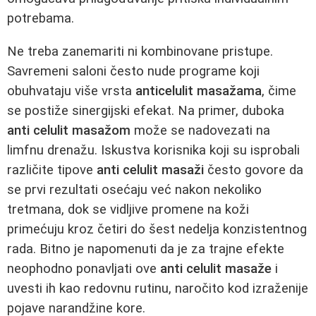
potrebama.
Ne treba zanemariti ni kombinovane pristupe.
Savremeni saloni često nude programe koji
obuhvataju više vrsta
anticelulit masažama
, čime
se postiže sinergijski efekat. Na primer, duboka
anti celulit masažom
može se nadovezati na
limfnu drenažu. Iskustva korisnika koji su isprobali
različite tipove
anti celulit masaži
često govore da
se prvi rezultati osećaju već nakon nekoliko
tretmana, dok se vidljive promene na koži
primećuju kroz četiri do šest nedelja konzistentnog
rada. Bitno je napomenuti da je za trajne efekte
neophodno ponavljati ove
anti celulit masaže
i
uvesti ih kao redovnu rutinu, naročito kod izraženije
pojave narandžine kore.