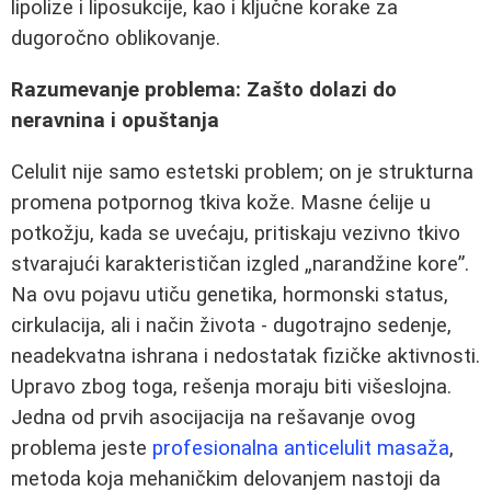
lipolize i liposukcije, kao i ključne korake za
dugoročno oblikovanje.
Razumevanje problema: Zašto dolazi do
neravnina i opuštanja
Celulit nije samo estetski problem; on je strukturna
promena potpornog tkiva kože. Masne ćelije u
potkožju, kada se uvećaju, pritiskaju vezivno tkivo
stvarajući karakterističan izgled „narandžine kore”.
Na ovu pojavu utiču genetika, hormonski status,
cirkulacija, ali i način života - dugotrajno sedenje,
neadekvatna ishrana i nedostatak fizičke aktivnosti.
Upravo zbog toga, rešenja moraju biti višeslojna.
Jedna od prvih asocijacija na rešavanje ovog
problema jeste
profesionalna anticelulit masaža
,
metoda koja mehaničkim delovanjem nastoji da