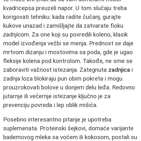
kvadricepsa preuzeli napor. U tom slučaju treba
korigovati tehniku: kada radite čučanj, gurajte
kukove unazad i zamišljajte da zatvarate fioku
zadnjicom
. Za one koji su povredili koleno, klasik
model izvođenja vežbi se menja. Prednost se daje
mrtvom dizanju i mostovima sa poda, gde je ugao
fleksije kolena pod kontrolom. Takođe, ne sme se
zaboraviti važnost istezanja. Zategnuta
zadnjica
i
zadnja loza blokiraju pun obim pokreta i mogu
prouzrokovati bolove u donjem delu leđa. Redovno
jutarnje ili večernje istezanje ključno je za
prevenciju povreda i lep oblik mišića.
Posebno interesantno pitanje je upotreba
suplemenata. Proteinski šejkovi, domaće varijante
bademovog mleka sa voćem ili kokosom, postali su