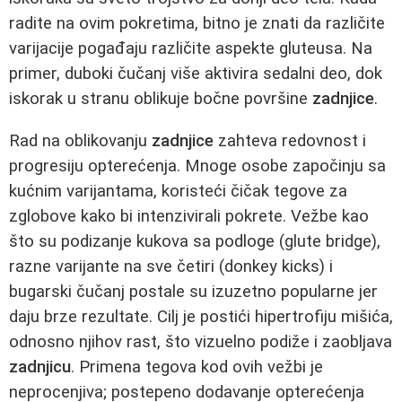
radite na ovim pokretima, bitno je znati da različite
varijacije pogađaju različite aspekte gluteusa. Na
primer, duboki čučanj više aktivira sedalni deo, dok
iskorak u stranu oblikuje bočne površine
zadnjice
.
Rad na oblikovanju
zadnjice
zahteva redovnost i
progresiju opterećenja. Mnoge osobe započinju sa
kućnim varijantama, koristeći čičak tegove za
zglobove kako bi intenzivirali pokrete. Vežbe kao
što su podizanje kukova sa podloge (glute bridge),
razne varijante na sve četiri (donkey kicks) i
bugarski čučanj postale su izuzetno popularne jer
daju brze rezultate. Cilj je postići hipertrofiju mišića,
odnosno njihov rast, što vizuelno podiže i zaobljava
zadnjicu
. Primena tegova kod ovih vežbi je
neprocenjiva; postepeno dodavanje opterećenja