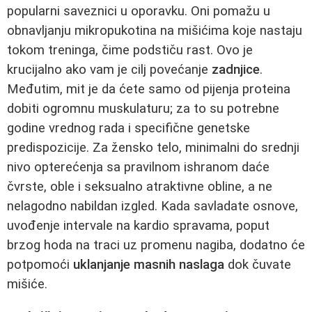
popularni saveznici u oporavku. Oni pomažu u
obnavljanju mikropukotina na mišićima koje nastaju
tokom treninga, čime podstiču rast. Ovo je
krucijalno ako vam je cilj povećanje
zadnjice
.
Međutim, mit je da ćete samo od pijenja proteina
dobiti ogromnu muskulaturu; za to su potrebne
godine vrednog rada i specifične genetske
predispozicije. Za žensko telo, minimalni do srednji
nivo opterećenja sa pravilnom ishranom daće
čvrste, oble i seksualno atraktivne obline, a ne
nelagodno nabildan izgled. Kada savladate osnove,
uvođenje intervale na kardio spravama, poput
brzog hoda na traci uz promenu nagiba, dodatno će
potpomoći
uklanjanje masnih naslaga
dok čuvate
mišiće.