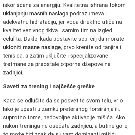
iskorišćene za energiju. Kvalitetna ishrana tokom
uklanjanju masnih naslaga
podrazumeva i
adekvatnu hidrataciju, jer voda direktno utiče na
kvalitet vezivnog tkiva i samim tim na izgled
celulita. Dakle, kada postavite sebi cilj da morate
ukloniti masne naslage
, prvo krenite od tanjira i
tenisica, a zatim uključite i specijalizovane
tretmane za preostale otporne džepove na
zadnjici
.
Saveti za trening i najčešće greške
Kada se odlučite da se posvetite svom telu, vrlo
lako je upasti u zamku preteranog forsiranja ili,
suprotno tome, nedovoljne aktivacije mišića. Ako
nakon treninga ne osećate
zadnjicu
, a butine gore,
to može biti znak da su vam dominanti mišići