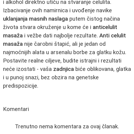
i alkohol direktno utiču na stvaranje celulita.
Izbacivanje ovih namirnica i uvođenje navike
uklanjanja masnih naslaga
putem čistog načina
života stvara okruženje u kome će i
anticelulit
masaža
i vežbe dati najbolje rezultate.
Anti celulit
masaža
nije čarobni štapić, ali je jedan od
najmoćnijih alata u arsenalu borbe za glatku kožu.
Postavite realne ciljeve, budite istrajni i rezultati
neće izostati - vaša
zadnjica
biće oblikovana, glatka
i u punoj snazi, bez obzira na genetske
predispozicije.
Komentari
Trenutno nema komentara za ovaj članak.