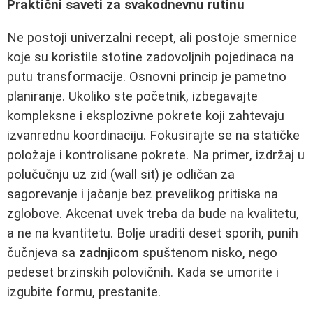
Praktični saveti za svakodnevnu rutinu
Ne postoji univerzalni recept, ali postoje smernice
koje su koristile stotine zadovoljnih pojedinaca na
putu transformacije. Osnovni princip je pametno
planiranje. Ukoliko ste početnik, izbegavajte
kompleksne i eksplozivne pokrete koji zahtevaju
izvanrednu koordinaciju. Fokusirajte se na statičke
položaje i kontrolisane pokrete. Na primer, izdržaj u
polučučnju uz zid (wall sit) je odličan za
sagorevanje i jačanje bez prevelikog pritiska na
zglobove. Akcenat uvek treba da bude na kvalitetu,
a ne na kvantitetu. Bolje uraditi deset sporih, punih
čučnjeva sa
zadnjicom
spuštenom nisko, nego
pedeset brzinskih polovičnih. Kada se umorite i
izgubite formu, prestanite.