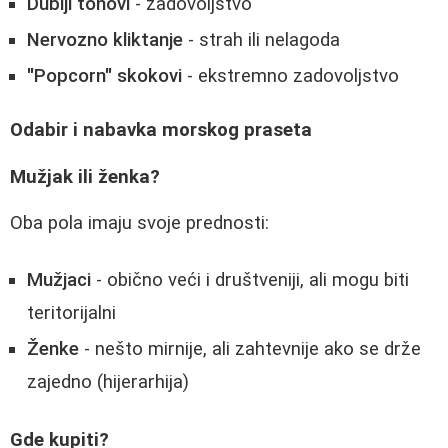
Dublji tonovi
- zadovoljstvo
Nervozno kliktanje
- strah ili nelagoda
"Popcorn" skokovi
- ekstremno zadovoljstvo
Odabir i nabavka morskog praseta
Mužjak ili ženka?
Oba pola imaju svoje prednosti:
Mužjaci
- obično veći i društveniji, ali mogu biti
teritorijalni
Ženke
- nešto mirnije, ali zahtevnije ako se drže
zajedno (hijerarhija)
Gde kupiti?