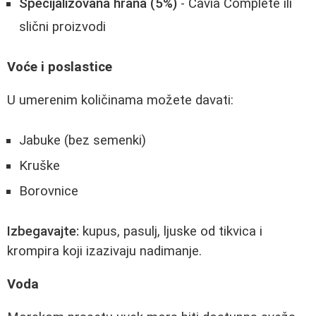
Specijalizovana hrana (5%)
- Cavia Complete ili
slični proizvodi
Voće i poslastice
U umerenim količinama možete davati:
Jabuke (bez semenki)
Kruške
Borovnice
Izbegavajte:
kupus, pasulj, ljuske od tikvica i
krompira koji izazivaju nadimanje.
Voda