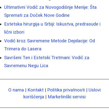
Ultimativni Vodič za Novogodišnje Menije: Šta
Spremati za Doček Nove Godine
Estetska hirurgija u Srbiji: Iskustva, predrasude i
lični izbori
Vodič kroz Savremene Metode Depilacije: Od
Trimera do Lasera
Savršeni Ten i Estetski Tretmani: Vodič za
Savremenu Negu Lica
O nama
|
Kontakt
|
Politika privatnosti
|
Uslovi
korišćenja
|
Marketinški servisi