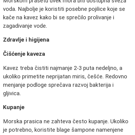
Morskom prasetu uvek mora biti dostupna sveža
voda. Najbolje je koristiti posebne pojilice koje se
kače na kavez kako bi se sprečilo prolivanje i
zagadivanje vode.
Zdravlje i higijena
Čišćenje kaveza
Kavez treba čistiti najmanje 2-3 puta nedeljno, a
ukoliko primetite neprijatan miris, češće. Redovno
menjanje podloge sprečava razvoj bakterija i
gljivica.
Kupanje
Morska prasica ne zahteva često kupanje. Ukoliko
je potrebno, koristite blage šampone namenjene