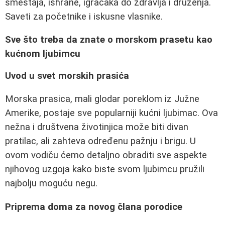
smeštaja, ishrane, igračaka do zdravlja i druženja.
Saveti za početnike i iskusne vlasnike.
Sve što treba da znate o morskom prasetu kao
kućnom ljubimcu
Uvod u svet morskih prasića
Morska prasica, mali glodar poreklom iz Južne
Amerike, postaje sve popularniji kućni ljubimac. Ova
nežna i društvena životinjica može biti divan
pratilac, ali zahteva određenu pažnju i brigu. U
ovom vodiču ćemo detaljno obraditi sve aspekte
njihovog uzgoja kako biste svom ljubimcu pružili
najbolju moguću negu.
Priprema doma za novog člana porodice