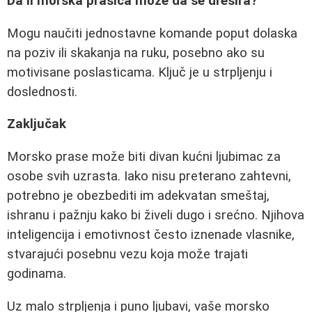
Da li morska prasica može da se dresira?
Mogu naučiti jednostavne komande poput dolaska
na poziv ili skakanja na ruku, posebno ako su
motivisane poslasticama. Ključ je u strpljenju i
doslednosti.
Zaključak
Morsko prase može biti divan kućni ljubimac za
osobe svih uzrasta. Iako nisu preterano zahtevni,
potrebno je obezbediti im adekvatan smeštaj,
ishranu i pažnju kako bi živeli dugo i srećno. Njihova
inteligencija i emotivnost često iznenade vlasnike,
stvarajući posebnu vezu koja može trajati
godinama.
Uz malo strpljenja i puno ljubavi, vaše morsko