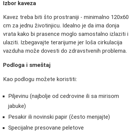
Izbor kaveza
Kavez treba biti što prostraniji - minimalno 120x60
cm za jednu životinjicu. Idealno je da ima donja
vrata kako bi prasence moglo samostalno izlaziti i
ulaziti. Izbegavajte terarijume jer loša cirkulacija
vazduha može dovesti do zdravstvenih problema.
Podloga i smeštaj
Kao podlogu možete koristiti:
Piljevinu (najbolje od cedrovine ili sa mirisom
jabuke)
Pesakir ili novinski papir (često menjajte)
Specijalne presovane peletove