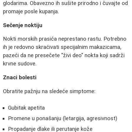
glodarima. Obavezno ih sušite prirodno i čuvajte od
promaje posle kupanja.
Sečenje noktiju
Nokti morskih prasića neprestano rastu. Potrebno
ih je redovno skraćivati specijalnim makazicama,
pazeći da ne presečete "živi deo" nokta koji sadrži
krvne sudove.
Znaci bolesti
Obratite pažnju na sledeće simptome:
Gubitak apetita
Promene u ponašanju (letargija, agresivnost)
Propadanje dlake ili perutanje kože