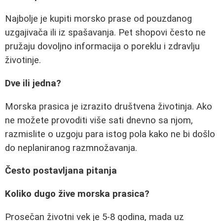
Najbolje je kupiti morsko prase od pouzdanog
uzgajivača ili iz spašavanja. Pet shopovi često ne
pružaju dovoljno informacija o poreklu i zdravlju
životinje.
Dve ili jedna?
Morska prasica je izrazito društvena životinja. Ako
ne možete provoditi više sati dnevno sa njom,
razmislite o uzgoju para istog pola kako ne bi došlo
do neplaniranog razmnožavanja.
Često postavljana pitanja
Koliko dugo žive morska prasica?
Prosečan životni vek je 5-8 godina, mada uz