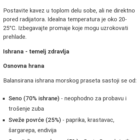
Postavite kavez u toplom delu sobe, ali ne direktno
pored radijatora. Idealna temperatura je oko 20-
25°C. Izbegavajte promaje koje mogu uzrokovati
prehlade.
Ishrana - temelj zdravlja
Osnovna hrana
Balansirana ishrana morskog praseta sastoji se od:
Seno (70% ishrane)
- neophodno za probavu i
trošenje zuba
Sveže povrće (25%)
- paprika, krastavac,
šargarepa, endivija