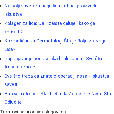
Najbolji saveti za negu lica: rutine, proizvodi i
iskustva
Kolagen za lice: Da li zaista deluje i kako ga
koristiti?
Kozmetičar vs Dermatolog: Šta je Bolje za Negu
Lica?
Popunjavanje podočnjaka hijaluronom: Sve što
treba da znate
Sve što treba da znate o operaciji nosa - Iskustva i
saveti
Botox Tretman - Šta Treba da Znate Pre Nego Što
Odlučite
Tekstovi na srodnim blogovima