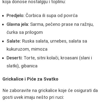
koja donose nostalgiju i toplinu:
Predjelo:
Čorbica ili supa od povrća
Glavna jela:
Sarma, pečeno prase na ražnju,
ćurka sa prilogom
Salate:
Ruska salata, urnebes, salata sa
kukuruzom, mimoza
Deserti:
Torte, sitni kolači, kroasani (slani i
slatki), gibanica
Grickalice i Piće za Svatko
Ne zaboravite na grickalice koje će osigurati da
gosti uvek imaju nešto pri ruci: