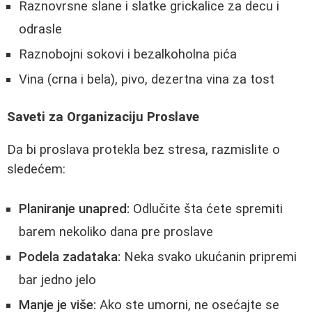
Raznovrsne slane i slatke grickalice za decu i
odrasle
Raznobojni sokovi i bezalkoholna pića
Vina (crna i bela), pivo, dezertna vina za tost
Saveti za Organizaciju Proslave
Da bi proslava protekla bez stresa, razmislite o
sledećem:
Planiranje unapred:
Odlučite šta ćete spremiti
barem nekoliko dana pre proslave
Podela zadataka:
Neka svako ukućanin pripremi
bar jedno jelo
Manje je više:
Ako ste umorni, ne osećajte se