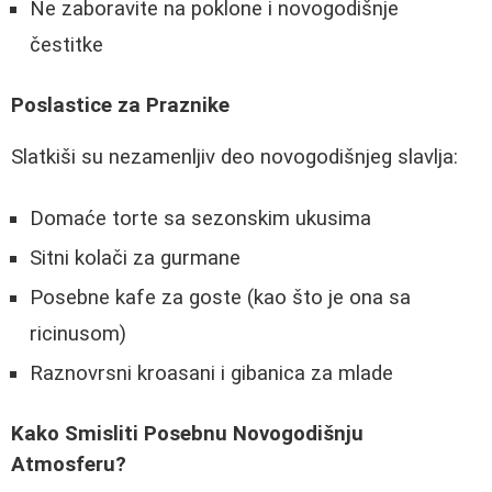
Ne zaboravite na poklone i novogodišnje
čestitke
Poslastice za Praznike
Slatkiši su nezamenljiv deo novogodišnjeg slavlja:
Domaće torte sa sezonskim ukusima
Sitni kolači za gurmane
Posebne kafe za goste (kao što je ona sa
ricinusom)
Raznovrsni kroasani i gibanica za mlade
Kako Smisliti Posebnu Novogodišnju
Atmosferu?