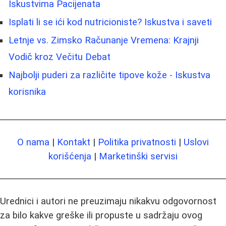
Iskustvima Pacijenata
Isplati li se ići kod nutricioniste? Iskustva i saveti
Letnje vs. Zimsko Računanje Vremena: Krajnji
Vodič kroz Večitu Debat
Najbolji puderi za različite tipove kože - Iskustva
korisnika
O nama
|
Kontakt
|
Politika privatnosti
|
Uslovi
korišćenja
|
Marketinški servisi
Urednici i autori ne preuzimaju nikakvu odgovornost
za bilo kakve greške ili propuste u sadržaju ovog