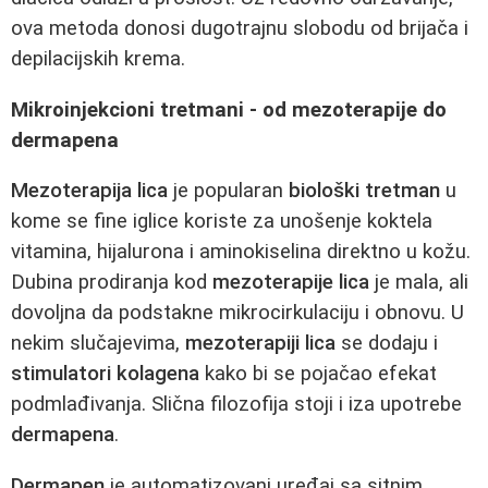
ova metoda donosi dugotrajnu slobodu od brijača i
depilacijskih krema.
Mikroinjekcioni tretmani - od mezoterapije do
dermapena
Mezoterapija lica
je popularan
biološki tretman
u
kome se fine iglice koriste za unošenje koktela
vitamina, hijalurona i aminokiselina direktno u kožu.
Dubina prodiranja kod
mezoterapije lica
je mala, ali
dovoljna da podstakne mikrocirkulaciju i obnovu. U
nekim slučajevima,
mezoterapiji lica
se dodaju i
stimulatori kolagena
kako bi se pojačao efekat
podmlađivanja. Slična filozofija stoji i iza upotrebe
dermapena
.
Dermapen
je automatizovani uređaj sa sitnim