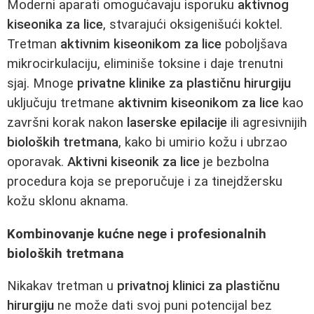
Moderni aparati omogućavaju isporuku
aktivnog
kiseonika za lice
, stvarajući oksigenišući koktel.
Tretman
aktivnim kiseonikom za lice
poboljšava
mikrocirkulaciju, eliminiše toksine i daje trenutni
sjaj. Mnoge
privatne klinike za plastičnu hirurgiju
uključuju tretmane
aktivnim kiseonikom za lice
kao
završni korak nakon
laserske epilacije
ili agresivnijih
bioloških tretmana
, kako bi umirio kožu i ubrzao
oporavak.
Aktivni kiseonik za lice
je bezbolna
procedura koja se preporučuje i za tinejdžersku
kožu sklonu aknama.
Kombinovanje kućne nege i profesionalnih
bioloških tretmana
Nikakav tretman u
privatnoj klinici za plastičnu
hirurgiju
ne može dati svoj puni potencijal bez