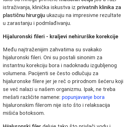
istraživanja, klinička iskustva iz
privatnih klinika za
plastičnu hirurgiju
ukazuju na impresivne rezultate
u zarastanju i podmlađivanju.
Hijaluronski fileri - kraljevi nehirurške korekcije
Među najtraženijim zahvatima su svakako
hijaluronski fileri. Oni su postali sinonim za
instantnu korekciju bora i nadoknadu izgubljenog
volumena. Pacijenti se često odlučuju za
hijaluronske filere jer je reč o prirodnom šećeru koji
se već nalazi u našem organizmu. Ipak, ne treba
mešati različite namene:
popunjavanje bora
hijaluronskim filerom nije isto što i relaksacija
mišića botoksom.
Hijaluronski filer
deluje tako što privlači vodu i