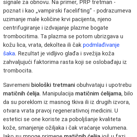
signale za obnovu. Na primer, PRP tretman -
poznat i kao „vampirski facelifting“ - podrazumeva
uzimanje male količine krvi pacijenta, njeno
centrifugiranje i izdvajanje plazme bogate
trombocitima. Ta plazma se potom ubrizgava u
kožu lica, vrata, dekoltea ili čak
podmlađivanje
šaka
. Rezultat je vidljivo glađa i svežija koža
zahvaljujući faktorima rasta koji se oslobađaju iz
trombocita.
Savremeni
biološki tretmani
obuhvataju i upotrebu
matičnih ćelija
. Manipulacija
matičnim ćelijama
, bilo
da su poreklom iz masnog tkiva ili iz drugih izvora,
otvara vrata pravoj regenerativnoj medicini. U
estetici se one koriste za poboljšanje kvaliteta
kože, smanjenje ožiljaka i čak vraćanje volumena.
Iako su mnoge primene
matičnih ćelija
još u fazi