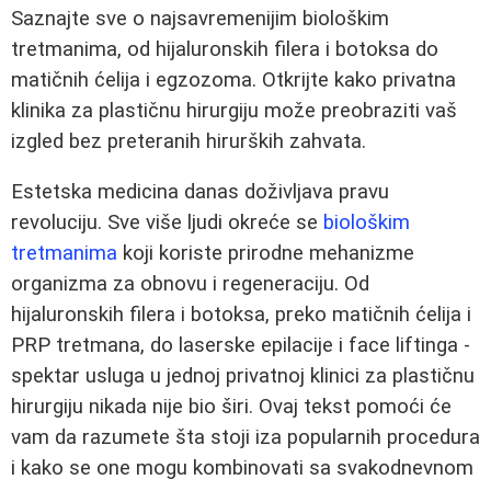
Saznajte sve o najsavremenijim biološkim
tretmanima, od hijaluronskih filera i botoksa do
matičnih ćelija i egzozoma. Otkrijte kako privatna
klinika za plastičnu hirurgiju može preobraziti vaš
izgled bez preteranih hirurških zahvata.
Estetska medicina danas doživljava pravu
revoluciju. Sve više ljudi okreće se
biološkim
tretmanima
koji koriste prirodne mehanizme
organizma za obnovu i regeneraciju. Od
hijaluronskih filera i botoksa, preko matičnih ćelija i
PRP tretmana, do laserske epilacije i face liftinga -
spektar usluga u jednoj privatnoj klinici za plastičnu
hirurgiju nikada nije bio širi. Ovaj tekst pomoći će
vam da razumete šta stoji iza popularnih procedura
i kako se one mogu kombinovati sa svakodnevnom