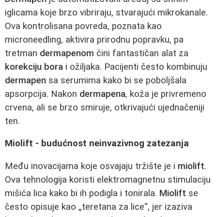
iglicama koje brzo vibriraju, stvarajući mikrokanale.
Ova kontrolisana povreda, poznata kao
microneedling, aktivira prirodnu popravku, pa
tretman
dermapenom
čini fantastičan alat za
korekciju bora
i ožiljaka. Pacijenti često kombinuju
dermapen
sa serumima kako bi se poboljšala
apsorpcija. Nakon
dermapena
, koža je privremeno
crvena, ali se brzo smiruje, otkrivajući ujednačeniji
ten.
Miolift - budućnost neinvazivnog zatezanja
Među inovacijama koje osvajaju tržište je i
miolift
.
Ova tehnologija koristi elektromagnetnu stimulaciju
mišića lica kako bi ih podigla i tonirala.
Miolift
se
često opisuje kao „teretana za lice“, jer izaziva