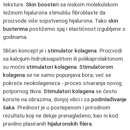
teksture.
Skin boosteri
sa niskom molekulskom
težinom hijalurona stimulišu fibroblaste da
proizvode više sopstvenog hijalurona. Tako
skin
busterima
postižemo sjaj i elastičnost izgubljene s
godinama.
Sličan koncept je i
stimulator kolagena
. Proizvodi
sa kalcijum-hidroksiapatitom ili polikaprolaktonom
su moćni
stimulatori kolagena
.
Stimulatorom
kolagena
se ne samo popunjava bora, već se
pokreće neokolageneza - proces stvaranja novog
potpornog tkiva.
Stimulatori kolagena
se često
koriste na obrazima, donjoj vilici i za
podmlađivanje
šaka
. Prednost je u postepenom i prirodnom
rezultatu koji ne deluje prenaglašeno, kao ni kod
pravilno plasiranih
hijaluronskih filera
.