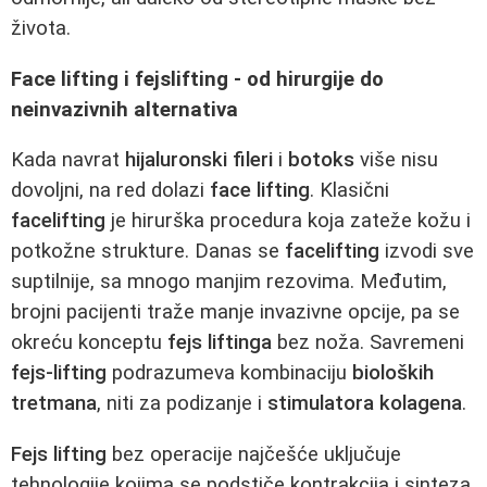
života.
Face lifting i fejslifting - od hirurgije do
neinvazivnih alternativa
Kada navrat
hijaluronski fileri
i
botoks
više nisu
dovoljni, na red dolazi
face lifting
. Klasični
facelifting
je hirurška procedura koja zateže kožu i
potkožne strukture. Danas se
facelifting
izvodi sve
suptilnije, sa mnogo manjim rezovima. Međutim,
brojni pacijenti traže manje invazivne opcije, pa se
okreću konceptu
fejs liftinga
bez noža. Savremeni
fejs-lifting
podrazumeva kombinaciju
bioloških
tretmana
, niti za podizanje i
stimulatora kolagena
.
Fejs lifting
bez operacije najčešće uključuje
tehnologije kojima se podstiče kontrakcija i sinteza