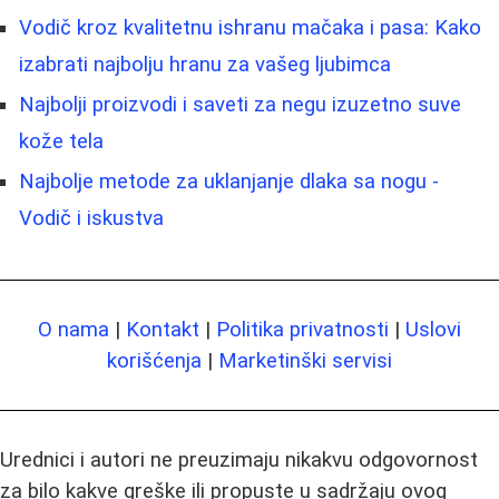
Vodič kroz kvalitetnu ishranu mačaka i pasa: Kako
izabrati najbolju hranu za vašeg ljubimca
Najbolji proizvodi i saveti za negu izuzetno suve
kože tela
Najbolje metode za uklanjanje dlaka sa nogu -
Vodič i iskustva
O nama
|
Kontakt
|
Politika privatnosti
|
Uslovi
korišćenja
|
Marketinški servisi
Urednici i autori ne preuzimaju nikakvu odgovornost
za bilo kakve greške ili propuste u sadržaju ovog