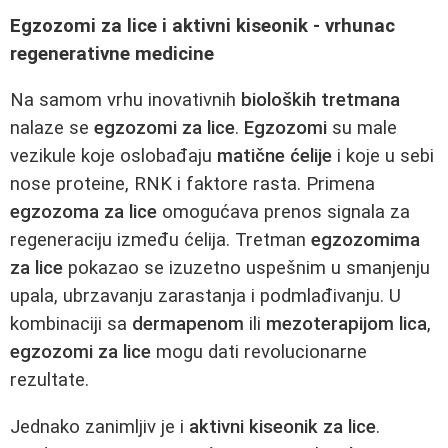
Egzozomi za lice i aktivni kiseonik - vrhunac
regenerativne medicine
Na samom vrhu inovativnih
bioloških tretmana
nalaze se
egzozomi za lice
.
Egzozomi
su male
vezikule koje oslobađaju
matične ćelije
i koje u sebi
nose proteine, RNK i faktore rasta. Primena
egzozoma za lice
omogućava prenos signala za
regeneraciju između ćelija. Tretman
egzozomima
za lice
pokazao se izuzetno uspešnim u smanjenju
upala, ubrzavanju zarastanja i podmlađivanju. U
kombinaciji sa
dermapenom
ili
mezoterapijom lica
,
egzozomi za lice
mogu dati revolucionarne
rezultate.
Jednako zanimljiv je i
aktivni kiseonik za lice
.