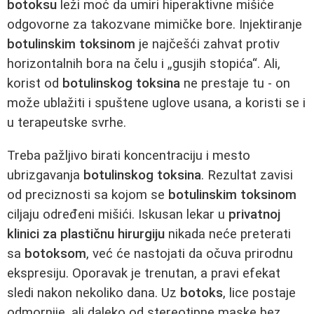
botoksu
leži moć da umiri hiperaktivne mišiće
odgovorne za takozvane mimičke bore. Injektiranje
botulinskim toksinom
je najčešći zahvat protiv
horizontalnih bora na čelu i „gusjih stopića“. Ali,
korist od
botulinskog toksina
ne prestaje tu - on
može ublažiti i spuštene uglove usana, a koristi se i
u terapeutske svrhe.
Treba pažljivo birati koncentraciju i mesto
ubrizgavanja
botulinskog toksina
. Rezultat zavisi
od preciznosti sa kojom se
botulinskim toksinom
ciljaju određeni mišići. Iskusan lekar u
privatnoj
klinici za plastičnu hirurgiju
nikada neće preterati
sa
botoksom
, već će nastojati da očuva prirodnu
ekspresiju. Oporavak je trenutan, a pravi efekat
sledi nakon nekoliko dana. Uz
botoks
, lice postaje
odmornije, ali daleko od stereotipne maske bez