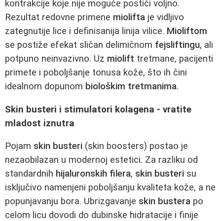
kontrakcije koje nije moguće postići voljno.
Rezultat redovne primene
miolifta
je vidljivo
zategnutije lice i definisanija linija vilice.
Mioliftom
se postiže efekat sličan delimičnom
fejsliftingu
, ali
potpuno neinvazivno. Uz
miolift
tretmane, pacijenti
primete i poboljšanje tonusa kože, što ih čini
idealnom dopunom
biološkim tretmanima
.
Skin busteri i stimulatori kolagena - vratite
mladost iznutra
Pojam
skin busteri
(skin boosters) postao je
nezaobilazan u modernoj estetici. Za razliku od
standardnih
hijaluronskih filera
,
skin busteri
su
isključivo namenjeni poboljšanju kvaliteta kože, a ne
popunjavanju bora. Ubrizgavanje
skin bustera
po
celom licu dovodi do dubinske hidratacije i finije