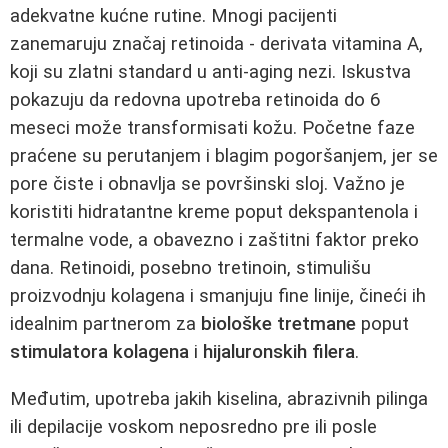
adekvatne kućne rutine. Mnogi pacijenti
zanemaruju značaj retinoida - derivata vitamina A,
koji su zlatni standard u anti-aging nezi. Iskustva
pokazuju da redovna upotreba retinoida do 6
meseci može transformisati kožu. Početne faze
praćene su perutanjem i blagim pogoršanjem, jer se
pore čiste i obnavlja se površinski sloj. Važno je
koristiti hidratantne kreme poput dekspantenola i
termalne vode, a obavezno i zaštitni faktor preko
dana. Retinoidi, posebno tretinoin, stimulišu
proizvodnju kolagena i smanjuju fine linije, čineći ih
idealnim partnerom za
biološke tretmane
poput
stimulatora kolagena
i
hijaluronskih filera
.
Međutim, upotreba jakih kiselina, abrazivnih pilinga
ili depilacije voskom neposredno pre ili posle