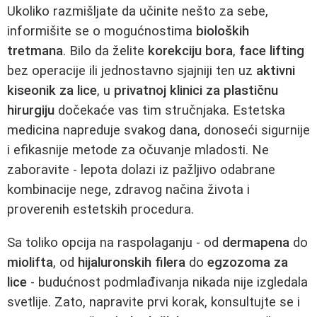
Ukoliko razmišljate da učinite nešto za sebe,
informišite se o mogućnostima
bioloških
tretmana
. Bilo da želite
korekciju bora
,
face lifting
bez operacije ili jednostavno sjajniji ten uz
aktivni
kiseonik za lice
, u
privatnoj klinici za plastičnu
hirurgiju
dočekaće vas tim stručnjaka. Estetska
medicina napreduje svakog dana, donoseći sigurnije
i efikasnije metode za očuvanje mladosti. Ne
zaboravite - lepota dolazi iz pažljivo odabrane
kombinacije nege, zdravog načina života i
proverenih estetskih procedura.
Sa toliko opcija na raspolaganju - od
dermapena
do
miolifta
, od
hijaluronskih filera
do
egzozoma za
lice
- budućnost podmlađivanja nikada nije izgledala
svetlije. Zato, napravite prvi korak, konsultujte se i