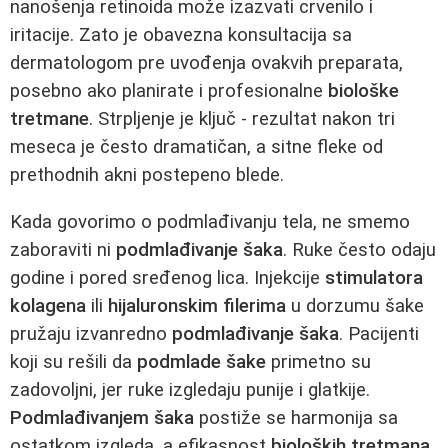
nanošenja retinoida može izazvati crvenilo i
iritacije. Zato je obavezna konsultacija sa
dermatologom pre uvođenja ovakvih preparata,
posebno ako planirate i profesionalne
biološke
tretmane
. Strpljenje je ključ - rezultat nakon tri
meseca je često dramatičan, a sitne fleke od
prethodnih akni postepeno blede.
Kada govorimo o podmlađivanju tela, ne smemo
zaboraviti ni
podmlađivanje šaka
. Ruke često odaju
godine i pored sređenog lica. Injekcije
stimulatora
kolagena
ili
hijaluronskim filerima
u dorzumu šake
pružaju izvanredno
podmlađivanje šaka
. Pacijenti
koji su rešili da
podmlade šake
primetno su
zadovoljni, jer ruke izgledaju punije i glatkije.
Podmlađivanjem šaka
postiže se harmonija sa
ostatkom izgleda, a efikasnost
bioloških tretmana