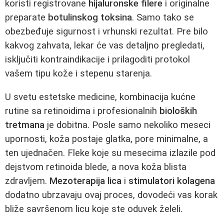
koristi registrovane
hijaluronske filere
i originalne
preparate
botulinskog toksina
. Samo tako se
obezbeđuje sigurnost i vrhunski rezultat. Pre bilo
kakvog zahvata, lekar će vas detaljno pregledati,
isključiti kontraindikacije i prilagoditi protokol
vašem tipu kože i stepenu starenja.
U svetu estetske medicine, kombinacija kućne
rutine sa retinoidima i profesionalnih
bioloških
tretmana
je dobitna. Posle samo nekoliko meseci
upornosti, koža postaje glatka, pore minimalne, a
ten ujednačen. Fleke koje su mesecima izlazile pod
dejstvom retinoida blede, a nova koža blista
zdravljem.
Mezoterapija lica
i
stimulatori kolagena
dodatno ubrzavaju ovaj proces, dovodeći vas korak
bliže savršenom licu koje ste oduvek želeli.