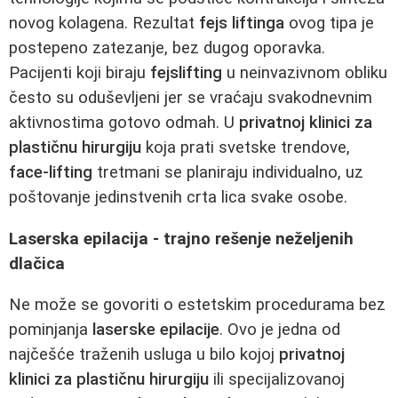
novog kolagena. Rezultat
fejs liftinga
ovog tipa je
postepeno zatezanje, bez dugog oporavka.
Pacijenti koji biraju
fejslifting
u neinvazivnom obliku
često su oduševljeni jer se vraćaju svakodnevnim
aktivnostima gotovo odmah. U
privatnoj klinici za
plastičnu hirurgiju
koja prati svetske trendove,
face-lifting
tretmani se planiraju individualno, uz
poštovanje jedinstvenih crta lica svake osobe.
Laserska epilacija - trajno rešenje neželjenih
dlačica
Ne može se govoriti o estetskim procedurama bez
pominjanja
laserske epilacije
. Ovo je jedna od
najčešće traženih usluga u bilo kojoj
privatnoj
klinici za plastičnu hirurgiju
ili specijalizovanoj