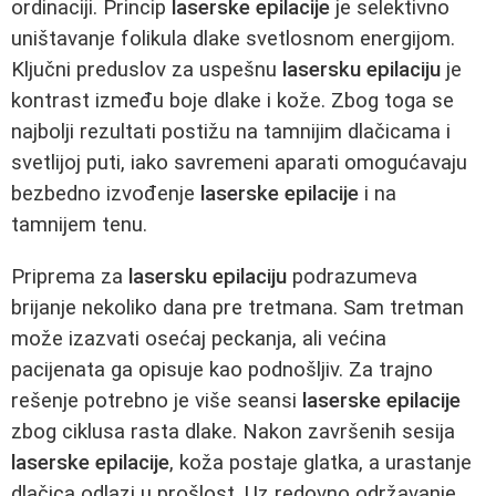
ordinaciji. Princip
laserske epilacije
je selektivno
uništavanje folikula dlake svetlosnom energijom.
Ključni preduslov za uspešnu
lasersku epilaciju
je
kontrast između boje dlake i kože. Zbog toga se
najbolji rezultati postižu na tamnijim dlačicama i
svetlijoj puti, iako savremeni aparati omogućavaju
bezbedno izvođenje
laserske epilacije
i na
tamnijem tenu.
Priprema za
lasersku epilaciju
podrazumeva
brijanje nekoliko dana pre tretmana. Sam tretman
može izazvati osećaj peckanja, ali većina
pacijenata ga opisuje kao podnošljiv. Za trajno
rešenje potrebno je više seansi
laserske epilacije
zbog ciklusa rasta dlake. Nakon završenih sesija
laserske epilacije
, koža postaje glatka, a urastanje
dlačica odlazi u prošlost. Uz redovno održavanje,