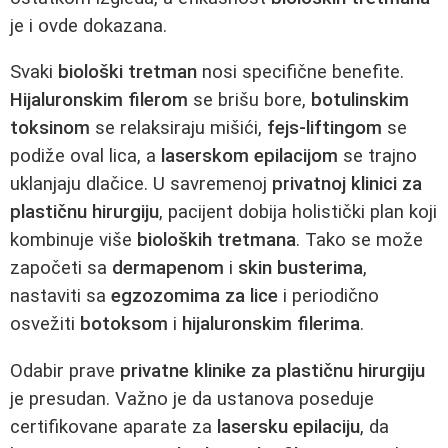
je i ovde dokazana.
Svaki
biološki tretman
nosi specifične benefite.
Hijaluronskim filerom
se brišu bore,
botulinskim
toksinom
se relaksiraju mišići,
fejs-liftingom
se
podiže oval lica, a
laserskom epilacijom
se trajno
uklanjaju dlačice. U savremenoj
privatnoj klinici za
plastičnu hirurgiju
, pacijent dobija holistički plan koji
kombinuje više
bioloških tretmana
. Tako se može
započeti sa
dermapenom
i
skin busterima
,
nastaviti sa
egzozomima za lice
i periodično
osvežiti
botoksom
i
hijaluronskim filerima
.
Odabir prave
privatne klinike za plastičnu hirurgiju
je presudan. Važno je da ustanova poseduje
certifikovane aparate za
lasersku epilaciju
, da