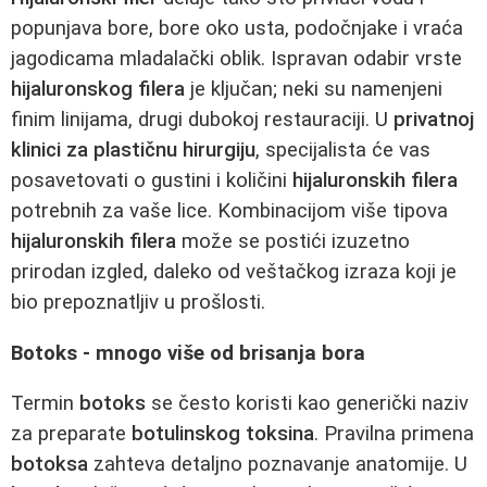
popunjava bore, bore oko usta, podočnjake i vraća
jagodicama mladalački oblik. Ispravan odabir vrste
hijaluronskog filera
je ključan; neki su namenjeni
finim linijama, drugi dubokoj restauraciji. U
privatnoj
klinici za plastičnu hirurgiju
, specijalista će vas
posavetovati o gustini i količini
hijaluronskih filera
potrebnih za vaše lice. Kombinacijom više tipova
hijaluronskih filera
može se postići izuzetno
prirodan izgled, daleko od veštačkog izraza koji je
bio prepoznatljiv u prošlosti.
Botoks - mnogo više od brisanja bora
Termin
botoks
se često koristi kao generički naziv
za preparate
botulinskog toksina
. Pravilna primena
botoksa
zahteva detaljno poznavanje anatomije. U