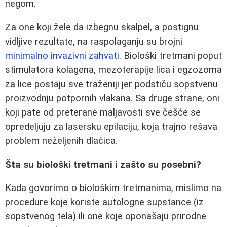
negom.
Za one koji žele da izbegnu skalpel, a postignu
vidljive rezultate, na raspolaganju su brojni
minimalno invazivni zahvati
. Biološki tretmani poput
stimulatora kolagena, mezoterapije lica i egzozoma
za lice postaju sve traženiji jer podstiču sopstvenu
proizvodnju potpornih vlakana. Sa druge strane, oni
koji pate od preterane maljavosti sve češće se
opredeljuju za lasersku epilaciju, koja trajno rešava
problem neželjenih dlačica.
Šta su biološki tretmani i zašto su posebni?
Kada govorimo o biološkim tretmanima, mislimo na
procedure koje koriste autologne supstance (iz
sopstvenog tela) ili one koje oponašaju prirodne