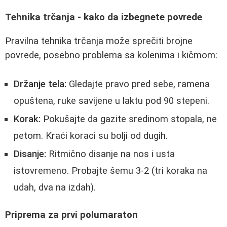
Tehnika trčanja - kako da izbegnete povrede
Pravilna tehnika trčanja može sprečiti brojne
povrede, posebno problema sa kolenima i kičmom:
Držanje tela:
Gledajte pravo pred sebe, ramena
opuštena, ruke savijene u laktu pod 90 stepeni.
Korak:
Pokušajte da gazite sredinom stopala, ne
petom. Kraći koraci su bolji od dugih.
Disanje:
Ritmično disanje na nos i usta
istovremeno. Probajte šemu 3-2 (tri koraka na
udah, dva na izdah).
Priprema za prvi polumaraton