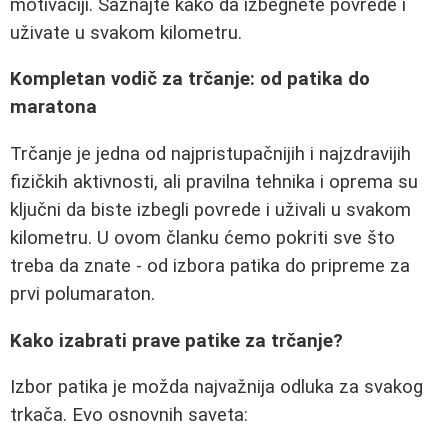
motivaciji. Saznajte kako da izbegnete povrede i
uživate u svakom kilometru.
Kompletan vodič za trčanje: od patika do
maratona
Trčanje je jedna od najpristupačnijih i najzdravijih
fizičkih aktivnosti, ali pravilna tehnika i oprema su
ključni da biste izbegli povrede i uživali u svakom
kilometru. U ovom članku ćemo pokriti sve što
treba da znate - od izbora patika do pripreme za
prvi polumaraton.
Kako izabrati prave patike za trčanje?
Izbor patika je možda najvažnija odluka za svakog
trkača. Evo osnovnih saveta: