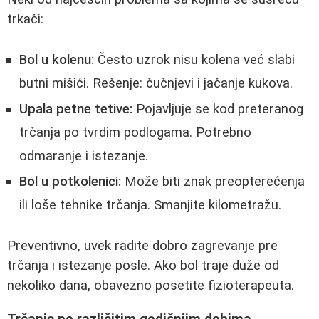
trkači:
Bol u kolenu:
Često uzrok nisu kolena već slabi
butni mišići. Rešenje: čučnjevi i jačanje kukova.
Upala petne tetive:
Pojavljuje se kod preteranog
trčanja po tvrdim podlogama. Potrebno
odmaranje i istezanje.
Bol u potkolenici:
Može biti znak preopterećenja
ili loše tehnike trčanja. Smanjite kilometražu.
Preventivno, uvek radite dobro zagrevanje pre
trčanja i istezanje posle. Ako bol traje duže od
nekoliko dana, obavezno posetite fizioterapeuta.
Trčanje po različitim godišnjim dobima