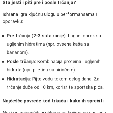
Šta jesti i piti pre i posle trčanja?
Ishrana igra ključnu ulogu u performansama i
oporavku:
Pre trčanja (2-3 sata ranije):
Lagani obrok sa
ugljenim hidratima (npr. ovsena kaša sa
bananom).
Posle trčanja:
Kombinacija proteina i ugljenih
hidrata (npr. piletina sa pirinčem).
Hidratacija:
Pijte vodu tokom celog dana. Za
trčanje duže od 10 km, koristite sportska pića.
Najčešće povrede kod trkača i kako ih sprečiti
Neki od najčešćih problema sa kojima se susreću