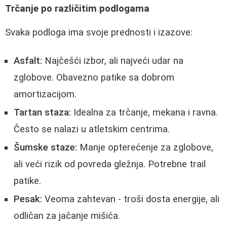
Trčanje po različitim podlogama
Svaka podloga ima svoje prednosti i izazove:
Asfalt:
Najčešći izbor, ali najveći udar na
zglobove. Obavezno patike sa dobrom
amortizacijom.
Tartan staza:
Idealna za trčanje, mekana i ravna.
Često se nalazi u atletskim centrima.
Šumske staze:
Manje opterećenje za zglobove,
ali veći rizik od povreda gležnja. Potrebne trail
patike.
Pesak:
Veoma zahtevan - troši dosta energije, ali
odličan za jačanje mišića.