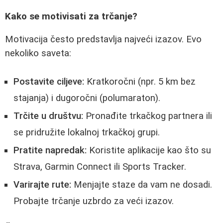
Kako se motivisati za trčanje?
Motivacija često predstavlja najveći izazov. Evo
nekoliko saveta:
Postavite ciljeve:
Kratkoročni (npr. 5 km bez
stajanja) i dugoročni (polumaraton).
Trčite u društvu:
Pronađite trkačkog partnera ili
se pridružite lokalnoj trkačkoj grupi.
Pratite napredak:
Koristite aplikacije kao što su
Strava, Garmin Connect ili Sports Tracker.
Varirajte rute:
Menjajte staze da vam ne dosadi.
Probajte trčanje uzbrdo za veći izazov.