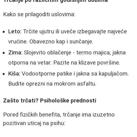
Kako se prilagoditi uslovima:
Leto:
Trčite ujutru ili uveče izbegavajte najveće
vrućine. Obavezno kap i sunčanje.
Zima:
Slojevito oblačenje - termo majica, jakna
otporna na vetar. Pazite na klizave površine.
Kiša:
Vodootporne patike i jakna sa kapuljačom.
Budite oprezni na mokrom asfaltu.
Zašto trčati? Psihološke prednosti
Pored fizičkih benefita, trčanje ima izuzetno
pozitivan uticaj na psihu: