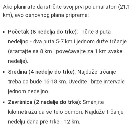
Ako planirate da istrčite svoj prvi polumaraton (21,1
km), evo osnovnog plana pripreme:
Početak (8 nedelja do trke):
Trčite 3 puta
nedeljno - dva puta 5-7 km i jednom duže trčanje
(startajte sa 8 km i povećavajte za 1 km svake
nedelje).
Sredina (4 nedelje do trke):
Najduže trčanje
treba da bude 16-18 km. Uvedite i brze intervale
jednom nedeljno.
Završnica (2 nedelje do trke):
Smanjite
kilometražu da se telo odmori. Najduže trčanje
nedelju dana pre trke - 12 km.