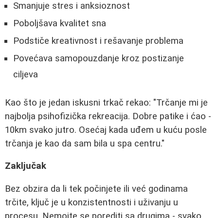
Smanjuje stres i anksioznost
Poboljšava kvalitet sna
Podstiče kreativnost i rešavanje problema
Povećava samopouzdanje kroz postizanje
ciljeva
Kao što je jedan iskusni trkač rekao: "Trčanje mi je
najbolja psihofizička rekreacija. Dobre patike i ćao -
10km svako jutro. Osećaj kada uđem u kuću posle
trčanja je kao da sam bila u spa centru."
Zaključak
Bez obzira da li tek počinjete ili već godinama
trčite, ključ je u konzistentnosti i uživanju u
procesu. Nemojte se porediti sa drugima - svako