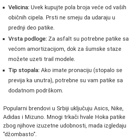
Velicina:
Uvek kupujte pola broja veće od vaših
običnih cipela. Prsti ne smeju da udaraju u
prednji deo patike.
Vrsta podloge:
Za asfalt su potrebne patike sa
većom amortizacijom, dok za šumske staze
možete uzeti trail modele.
Tip stopala:
Ako imate pronaciju (stopalo se
previja ka unutra), potrebne su vam patike sa
dodatnom podrškom.
Popularni brendovi u Srbiji uključuju Asics, Nike,
Adidas i Mizuno. Mnogi trkači hvale Hoka patike
zbog njihove izuzetne udobnosti, mada izgledaju
"džombasto".