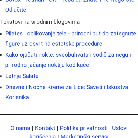
Odlučite
Tekstovi na srodnim blogovima
Pilates i oblikovanje tela - prirodni put do zategnute
figure uz osvrt na estetske procedure
Kako ojačati nokte: sveobuhvatan vodič za negu i
prirodno jačanje noktiju kod kuće
Letnje Salate
Dnevne i Noćne Kreme za Lice: Saveti i Iskustva
Korisnika
O nama
|
Kontakt
|
Politika privatnosti
|
Uslovi
korišćenja
|
Marketinški servisi