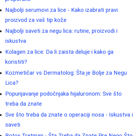
Najbolji serumovi za lice - Kako izabrati pravi
proizvod za vaš tip kože
Najbolji saveti za negu lica: rutine, proizvodi i
iskustva
Kolagen za lice: Da li zaista deluje i kako ga
koristiti?
Kozmetičar vs Dermatolog: Šta je Bolje za Negu
Lica?
Popunjavanje podočnjaka hijaluronom: Sve što
treba da znate
Sve što treba da znate o operaciji nosa - Iskustva i
saveti
Botox Tretman - Šta Treba da Znate Pre Nego Što