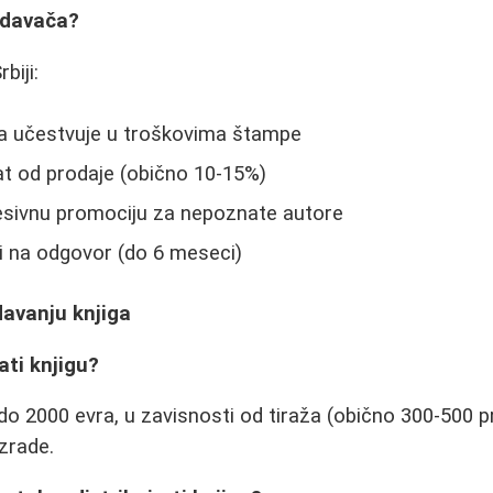
zdavača?
biji:
da učestvuje u troškovima štampe
at od prodaje (obično 10-15%)
esivnu promociju za nepoznate autore
 na odgovor (do 6 meseci)
davanju knjiga
ati knjigu?
do 2000 evra, u zavisnosti od tiraža (obično 300-500 p
izrade.