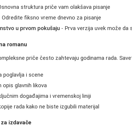
Osnovna struktura priče vam olakšava pisanje
 Odredite fiksno vreme dnevno za pisanje
enstvo u prvom pokušaju
- Prva verzija uvek može da 
 na romanu
 kompleksne priče često zahtevaju godinama rada. Savet
 poglavlja i scene
 opis glavnih likova
ključnim događajima i vremenskoj liniji
pije rada kako ne biste izgubili materijal
 za izdavače