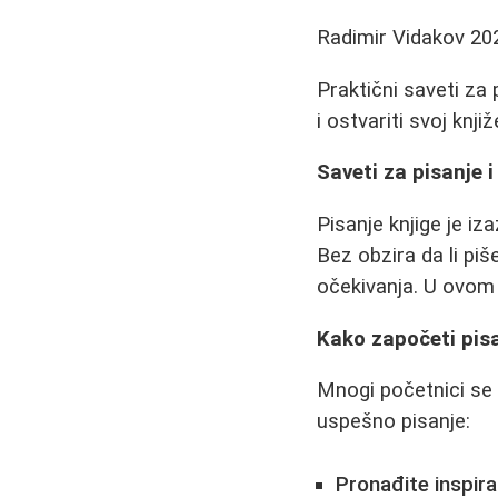
Radimir Vidakov
20
Praktični saveti za 
i ostvariti svoj knji
Saveti za pisanje i
Pisanje knjige je iza
Bez obzira da li piš
očekivanja. U ovom 
Kako započeti pisa
Mnogi početnici se 
uspešno pisanje:
Pronađite inspira