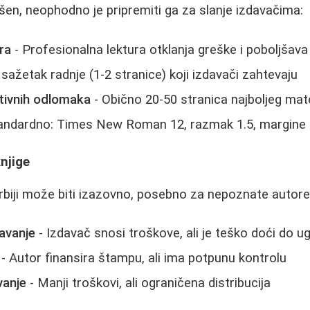
en, neophodno je pripremiti ga za slanje izdavačima:
ra
- Profesionalna lektura otklanja greške i poboljšava 
sažetak radnje (1-2 stranice) koji izdavači zahtevaju
tivnih odlomaka
- Obično 20-50 stranica najboljeg mate
andardno: Times New Roman 12, razmak 1.5, margine
njige
Srbiji može biti izazovno, posebno za nepoznate autore
avanje
- Izdavač snosi troškove, ali je teško doći do u
- Autor finansira štampu, ali ima potpunu kontrolu
vanje
- Manji troškovi, ali ograničena distribucija