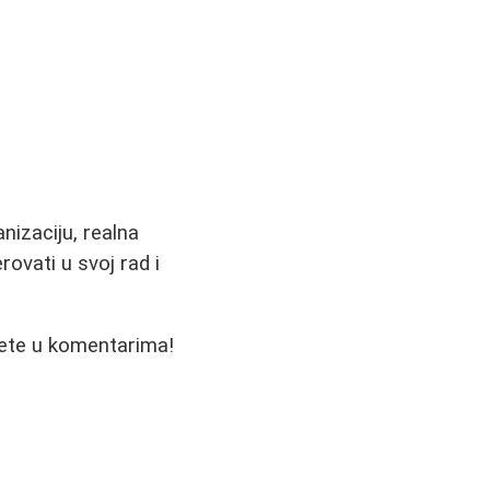
anizaciju, realna
rovati u svoj rad i
avete u komentarima!