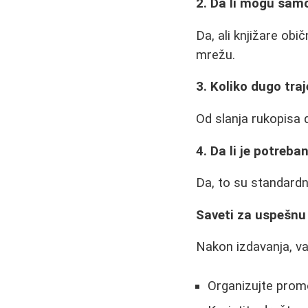
2. Da li mogu samo
Da, ali knjižare obi
mrežu.
3. Koliko dugo tra
Od slanja rukopisa
4. Da li je potreba
Da, to su standardni
Saveti za uspešnu
Nakon izdavanja, va
Organizujte promo