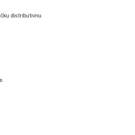
ačku distributivnu
e.