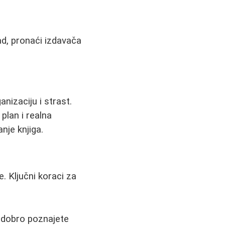
rad, pronaći izdavača
anizaciju i strast.
 plan i realna
nje knjiga.
. Ključni koraci za
e dobro poznajete