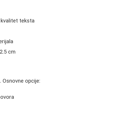
kvalitet teksta
rijala
 2.5 cm
. Osnovne opcije:
govora