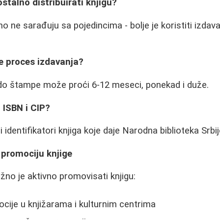
stalno distribuirati knjigu?
čno ne sarađuju sa pojedincima - bolje je koristiti izdav
je proces izdavanja?
 do štampe može proći 6-12 meseci, ponekad i duže.
n ISBN i CIP?
 identifikatori knjiga koje daje Narodna biblioteka Srbij
 promociju knjige
žno je aktivno promovisati knjigu:
cije u knjižarama i kulturnim centrima