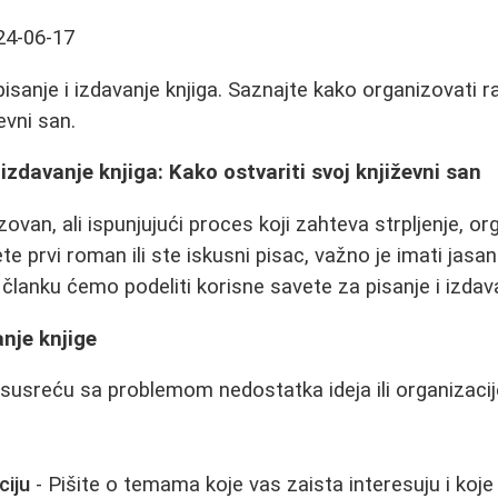
24-06-17
pisanje i izdavanje knjiga. Saznajte kako organizovati 
ževni san.
 izdavanje knjiga: Kako ostvariti svoj književni san
zovan, ali ispunjujući proces koji zahteva strpljenje, org
ete prvi roman ili ste iskusni pisac, važno je imati jasan
članku ćemo podeliti korisne savete za pisanje i izdava
nje knjige
susreću sa problemom nedostatka ideja ili organizacije
ciju
- Pišite o temama koje vas zaista interesuju i koj