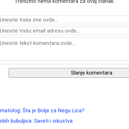
Trenutno nema komentara za ovaj članak.
Slanje komentara
atolog: Šta je Bolje za Negu Lica?
ih bubuljica: Saveti i iskustva