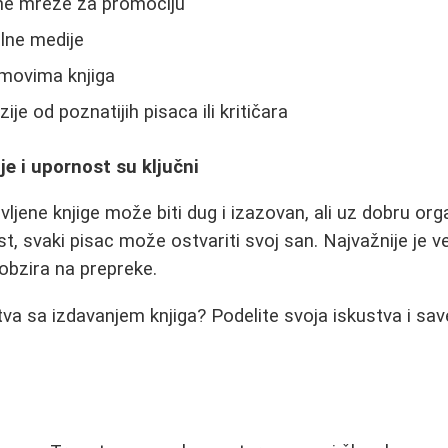
ene mreže za promociju
alne medije
jmovima knjiga
je od poznatijih pisaca ili kritičara
je i upornost su ključni
vljene knjige može biti dug i izazovan, ali uz dobru org
t, svaki pisac može ostvariti svoj san. Najvažnije je ve
 obzira na prepreke.
ustva sa izdavanjem knjiga? Podelite svoja iskustva i s