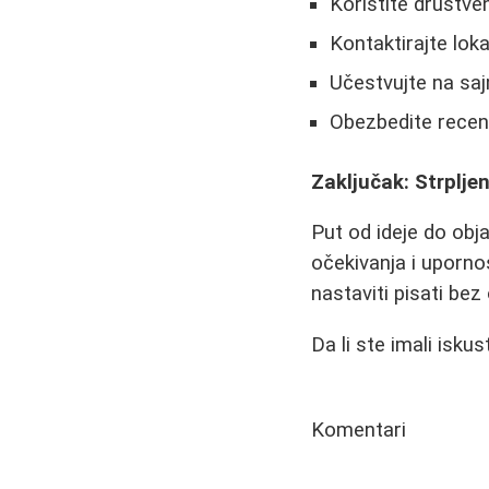
Koristite društv
Kontaktirajte lok
Učestvujte na sa
Obezbedite recenzi
Zaključak: Strpljen
Put od ideje do obja
očekivanja i upornos
nastaviti pisati bez
Da li ste imali isk
Komentari