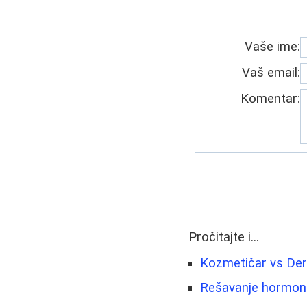
Vaše ime:
Vaš email:
Komentar:
Pročitajte i...
Kozmetičar vs Derm
Rešavanje hormonsk