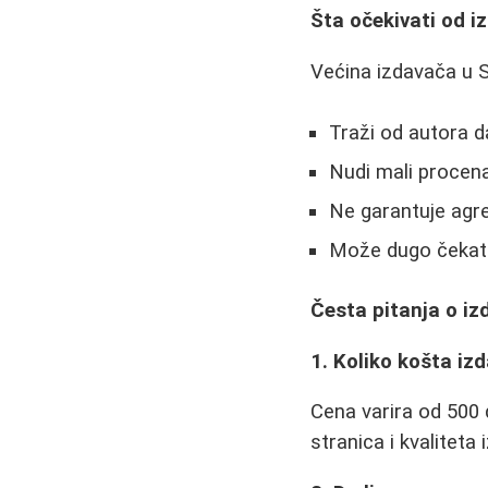
Šta očekivati od i
Većina izdavača u Sr
Traži od autora 
Nudi mali procen
Ne garantuje agr
Može dugo čekati
Česta pitanja o iz
1. Koliko košta izd
Cena varira od 500 
stranica i kvaliteta 