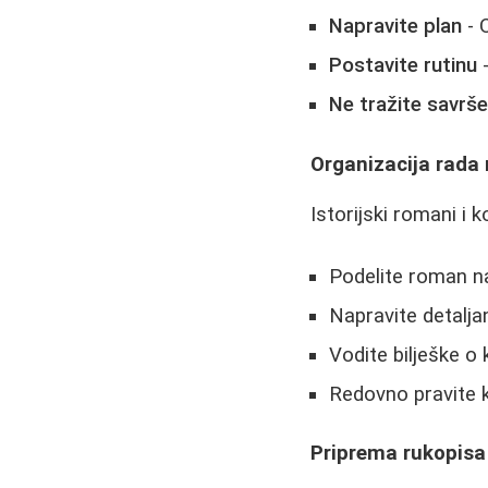
Napravite plan
- 
Postavite rutinu
-
Ne tražite savrš
Organizacija rada
Istorijski romani i
Podelite roman na
Napravite detaljan
Vodite bilješke o 
Redovno pravite ko
Priprema rukopisa