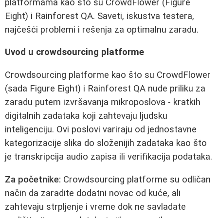
platformama kao što su CrowdFlower (Figure
Eight) i Rainforest QA. Saveti, iskustva testera,
najčešći problemi i rešenja za optimalnu zaradu.
Uvod u crowdsourcing platforme
Crowdsourcing platforme kao što su CrowdFlower
(sada Figure Eight) i Rainforest QA nude priliku za
zaradu putem izvršavanja mikroposlova - kratkih
digitalnih zadataka koji zahtevaju ljudsku
inteligenciju. Ovi poslovi variraju od jednostavne
kategorizacije slika do složenijih zadataka kao što
je transkripcija audio zapisa ili verifikacija podataka.
Za početnike:
Crowdsourcing platforme su odličan
način da zaradite dodatni novac od kuće, ali
zahtevaju strpljenje i vreme dok ne savladate