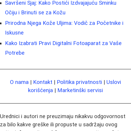
Savršeni Sjaj: Kako Postići Izdvajajuću Sminku
Očiju i Brinuti se za Kožu
Prirodna Njega Kože Uljima: Vodič za Početnike i
Iskusne
Kako Izabrati Pravi Digitalni Fotoaparat za Vaše
Potrebe
O nama
|
Kontakt
|
Politika privatnosti
|
Uslovi
korišćenja
|
Marketinški servisi
Urednici i autori ne preuzimaju nikakvu odgovornost
za bilo kakve greške ili propuste u sadržaju ovog