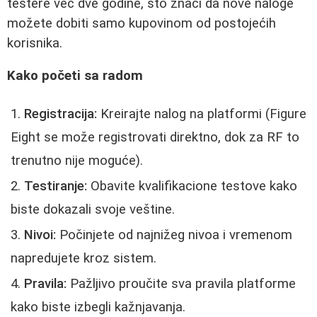
testere već dve godine, što znači da nove naloge
možete dobiti samo kupovinom od postojećih
korisnika.
Kako početi sa radom
Registracija:
Kreirajte nalog na platformi (Figure
Eight se može registrovati direktno, dok za RF to
trenutno nije moguće).
Testiranje:
Obavite kvalifikacione testove kako
biste dokazali svoje veštine.
Nivoi:
Počinjete od najnižeg nivoa i vremenom
napredujete kroz sistem.
Pravila:
Pažljivo proučite sva pravila platforme
kako biste izbegli kažnjavanja.