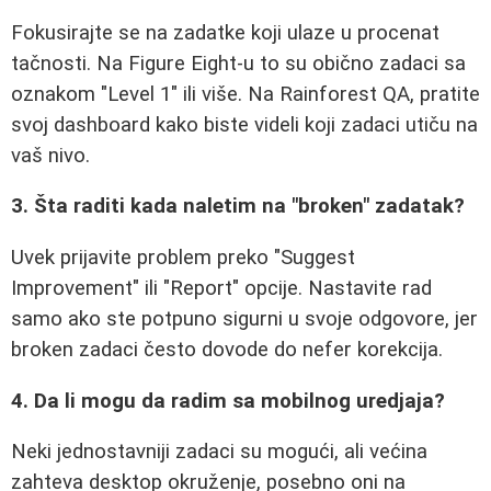
Fokusirajte se na zadatke koji ulaze u procenat
tačnosti. Na Figure Eight-u to su obično zadaci sa
oznakom "Level 1" ili više. Na Rainforest QA, pratite
svoj dashboard kako biste videli koji zadaci utiču na
vaš nivo.
3. Šta raditi kada naletim na "broken" zadatak?
Uvek prijavite problem preko "Suggest
Improvement" ili "Report" opcije. Nastavite rad
samo ako ste potpuno sigurni u svoje odgovore, jer
broken zadaci često dovode do nefer korekcija.
4. Da li mogu da radim sa mobilnog uredjaja?
Neki jednostavniji zadaci su mogući, ali većina
zahteva desktop okruženje, posebno oni na