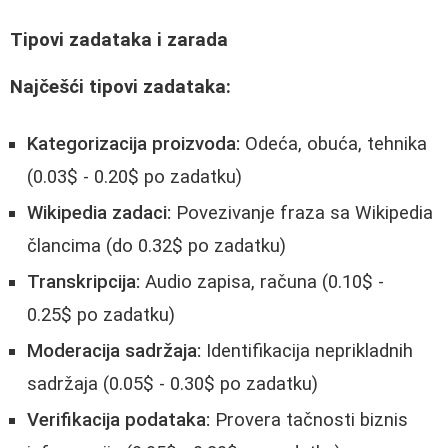
Tipovi zadataka i zarada
Najčešći tipovi zadataka:
Kategorizacija proizvoda:
Odeća, obuća, tehnika
(0.03$ - 0.20$ po zadatku)
Wikipedia zadaci:
Povezivanje fraza sa Wikipedia
člancima (do 0.32$ po zadatku)
Transkripcija:
Audio zapisa, računa (0.10$ -
0.25$ po zadatku)
Moderacija sadržaja:
Identifikacija neprikladnih
sadržaja (0.05$ - 0.30$ po zadatku)
Verifikacija podataka:
Provera tačnosti biznis