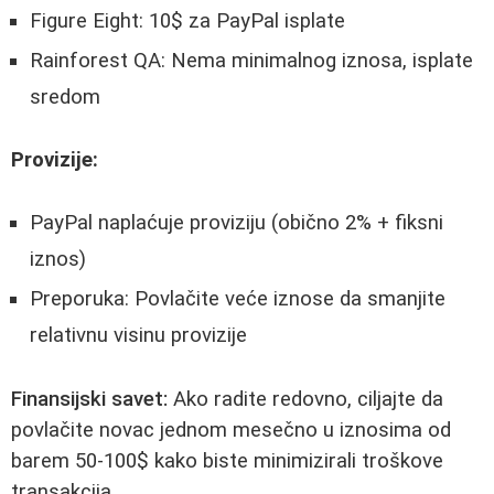
Figure Eight: 10$ za PayPal isplate
Rainforest QA: Nema minimalnog iznosa, isplate
sredom
Provizije:
PayPal naplaćuje proviziju (obično 2% + fiksni
iznos)
Preporuka: Povlačite veće iznose da smanjite
relativnu visinu provizije
Finansijski savet:
Ako radite redovno, ciljajte da
povlačite novac jednom mesečno u iznosima od
barem 50-100$ kako biste minimizirali troškove
transakcija.