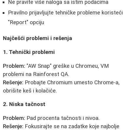
Ne pravite više naloga sa istim podacima
Pravilno prijavljujte tehničke probleme koristeći
"Report" opciju
Najčešći problemi i rešenja
1. Tehnički problemi
Problem:
"AW Snap" greške u Chromeu, VM
problemi na Rainforest QA.
Rešenje:
Probajte Chromium umesto Chrome-a,
obrišite keš i kolačiće.
2. Niska tačnost
Problem:
Pad procenta tačnosti i nivoa.
Rešenje:
Fokusirajte se na zadatke koje najbolje