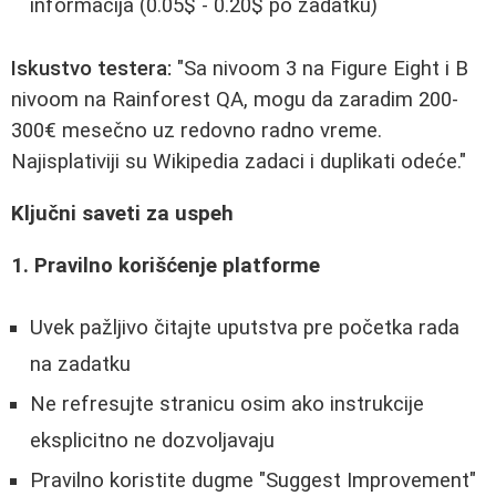
informacija (0.05$ - 0.20$ po zadatku)
Iskustvo testera:
"Sa nivoom 3 na Figure Eight i B
nivoom na Rainforest QA, mogu da zaradim 200-
300€ mesečno uz redovno radno vreme.
Najisplativiji su Wikipedia zadaci i duplikati odeće."
Ključni saveti za uspeh
1. Pravilno korišćenje platforme
Uvek pažljivo čitajte uputstva pre početka rada
na zadatku
Ne refresujte stranicu osim ako instrukcije
eksplicitno ne dozvoljavaju
Pravilno koristite dugme "Suggest Improvement"