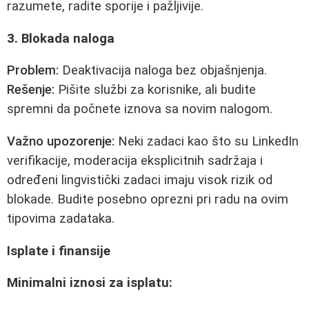
razumete, radite sporije i pažljivije.
3. Blokada naloga
Problem:
Deaktivacija naloga bez objašnjenja.
Rešenje:
Pišite službi za korisnike, ali budite
spremni da počnete iznova sa novim nalogom.
Važno upozorenje:
Neki zadaci kao što su LinkedIn
verifikacije, moderacija eksplicitnih sadržaja i
određeni lingvistički zadaci imaju visok rizik od
blokade. Budite posebno oprezni pri radu na ovim
tipovima zadataka.
Isplate i finansije
Minimalni iznosi za isplatu: