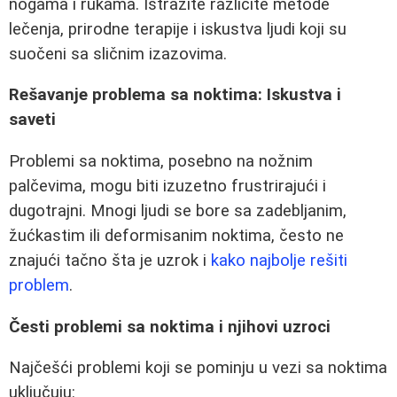
nogama i rukama. Istražite različite metode
lečenja, prirodne terapije i iskustva ljudi koji su
suočeni sa sličnim izazovima.
Rešavanje problema sa noktima: Iskustva i
saveti
Problemi sa noktima, posebno na nožnim
palčevima, mogu biti izuzetno frustrirajući i
dugotrajni. Mnogi ljudi se bore sa zadebljanim,
žućkastim ili deformisanim noktima, često ne
znajući tačno šta je uzrok i
kako najbolje rešiti
problem
.
Česti problemi sa noktima i njihovi uzroci
Najčešći problemi koji se pominju u vezi sa noktima
uključuju: