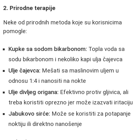
2. Prirodne terapije
Neke od prirodnih metoda koje su korisnicima
pomogle:
Kupke sa sodom bikarbonom:
Topla voda sa
sodu bikarbonom i nekoliko kapi ulja čajevca
Ulje čajevca:
Mešati sa maslinovim uljem u
odnosu 1:4 i nanositi na nokte
Ulje divljeg origana:
Efektivno protiv gljivica, ali
treba koristiti oprezno jer može izazvati iritaciju
Jabukovo sirće:
Može se koristiti za potapanje
noktiju ili direktno nanošenje