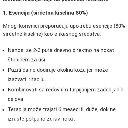
1. Esencija (sirćetna kiselina 80%)
Mnogi korisnici preporučuju upotrebu esencije (80%
sirćetne kiseline) kao efikasnog sredstva:
Nanosi se 2-3 puta dnevno direktno na nokat
štapićem za uši
Paziti da ne dodiruje okolnu kožu jer može
izazvati iritaciju
Kombinovati sa redovnim turpijanjem zadebljanih
delova
Terapija može trajati 6 meseci ili duže, dok ne
izraste potpuno zdrav nokat