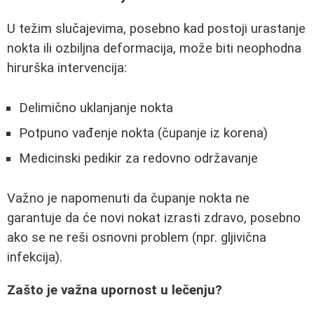
U težim slučajevima, posebno kad postoji urastanje
nokta ili ozbiljna deformacija, može biti neophodna
hirurška intervencija:
Delimično uklanjanje nokta
Potpuno vađenje nokta (čupanje iz korena)
Medicinski pedikir za redovno održavanje
Važno je napomenuti da čupanje nokta ne
garantuje da će novi nokat izrasti zdravo, posebno
ako se ne reši osnovni problem (npr. gljivična
infekcija).
Zašto je važna upornost u lečenju?