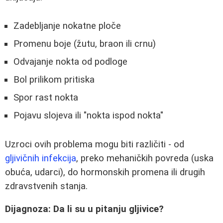
Zadebljanje nokatne ploče
Promenu boje (žutu, braon ili crnu)
Odvajanje nokta od podloge
Bol prilikom pritiska
Spor rast nokta
Pojavu slojeva ili "nokta ispod nokta"
Uzroci ovih problema mogu biti različiti - od
gljivičnih infekcija
, preko mehaničkih povreda (uska
obuća, udarci), do hormonskih promena ili drugih
zdravstvenih stanja.
Dijagnoza: Da li su u pitanju gljivice?