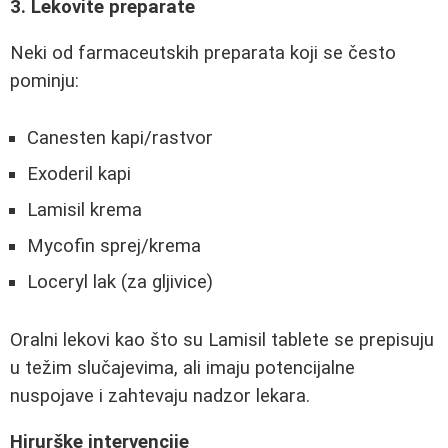
3. Lekovite preparate
Neki od farmaceutskih preparata koji se često
pominju:
Canesten kapi/rastvor
Exoderil kapi
Lamisil krema
Mycofin sprej/krema
Loceryl lak (za gljivice)
Oralni lekovi kao što su Lamisil tablete se prepisuju
u težim slučajevima, ali imaju potencijalne
nuspojave i zahtevaju nadzor lekara.
Hirurške intervencije