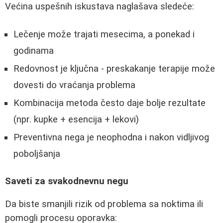
Većina uspešnih iskustava naglašava sledeće:
Lečenje može trajati mesecima, a ponekad i
godinama
Redovnost je ključna - preskakanje terapije može
dovesti do vraćanja problema
Kombinacija metoda često daje bolje rezultate
(npr. kupke + esencija + lekovi)
Preventivna nega je neophodna i nakon vidljivog
poboljšanja
Saveti za svakodnevnu negu
Da biste smanjili rizik od problema sa noktima ili
pomogli procesu oporavka: