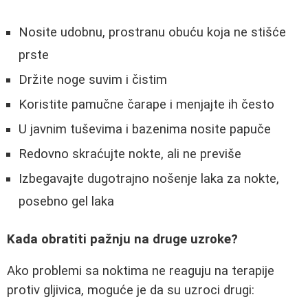
Nosite udobnu, prostranu obuću koja ne stišće
prste
Držite noge suvim i čistim
Koristite pamučne čarape i menjajte ih često
U javnim tuševima i bazenima nosite papuče
Redovno skraćujte nokte, ali ne previše
Izbegavajte dugotrajno nošenje laka za nokte,
posebno gel laka
Kada obratiti pažnju na druge uzroke?
Ako problemi sa noktima ne reaguju na terapije
protiv gljivica, moguće je da su uzroci drugi: