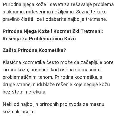
Prirodna njega kože i saveti za rešavanje problema
s aknama, miteserima i ožiljcima. Saznajte kako
pravilno čistiti lice i odaberite najbolje tretmane.
Prirodna Njega Kože i Kozmetički Tretmani:
Rešenja za Problematičnu Kožu
Zašto Prirodna Kozmetika?
Klasična kozmetika često može da začepljuje pore
i iritira kožu, posebno kod osoba sa masnim ili
problematičnim tenom. Prirodna kozmetika, s
druge strane, nudi blaže rešenje koje neguje kožu
bez štetnih efekata.
Neki od najboljih prirodnih proizvoda za masnu
kožu uključuju: