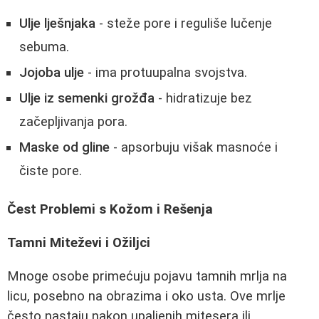
Ulje lješnjaka
- steže pore i reguliše lučenje
sebuma.
Jojoba ulje
- ima protuupalna svojstva.
Ulje iz semenki grožđa
- hidratizuje bez
začepljivanja pora.
Maske od gline
- apsorbuju višak masnoće i
čiste pore.
Čest Problemi s Kožom i Rešenja
Tamni Miteževi i Ožiljci
Mnoge osobe primećuju pojavu tamnih mrlja na
licu, posebno na obrazima i oko usta. Ove mrlje
često nastaju nakon upaljenih mitesera ili