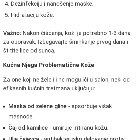
Dezinfekciju i nanošenje maske.
Hidrataciju kože.
Važno:
Nakon čišćenja, koži je potrebno 1-3 dana
za oporavak. Izbegavajte šminkanje prvog dana i
štitite lice od sunca.
Kućna Njega Problematične Kože
Za one koji ne žele ili ne mogu ići u salon, neki od
efikasnih kućnih tretmana uključuju:
Maska od zelene gline
- apsorbuje višak
masnoće.
Čaj od kamilice
- umiruje iritiranu kožu.
Ulje čajevca
- antibakterijsko delovanje protiv