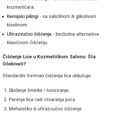
kozmetičara.
Kemijski pilingi
- sa salicilnom ili glikolnom
kiselinom.
Ultrazvučno čišćenje
- bezbolna alternativa
klasičnom čišćenju.
Čišćenje Lice u Kozmetičkom Salonu: Šta
Očekivati?
Standardni tretman čišćenja lica uključuje:
Skidanje šminke i toniziranje.
Parenje lica radi otvaranja pora.
Mehaničko ili ultrazvučno čišćenje.