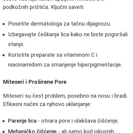
podkožnih prištića. Ključni saveti:
Posetite dermatologa za tačnu dijagnozu.
Izbegavajte češkanje lica kako ne biste pogoršali
stanje.
Koristite preparate sa vitaminom C i
niacinamidom za smanjenje hiperpigmentacije.
Miteseri i Proširene Pore
Miteseri su čest problem, posebno na nosu i bradi.
Efikasni načini za njihovo uklanjanje:
Parenje lica
- otvara pore i olakšava čišćenje.
Mehaničko čišćenje
- ali samo kod iskusnih