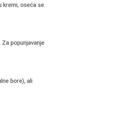
u kremi, oseća se
e. Za popunjavanje
ne bore), ali