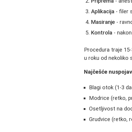
Priprema
- aneste
Aplikacija
- filer
Masiranje
- ravn
Kontrola
- nakon
Procedura traje 15-
u roku od nekoliko s
Najčešće nuspoja
Blagi otok (1-3 d
Modrice (retko, p
Osetljivost na dod
Grudvice (retko, 