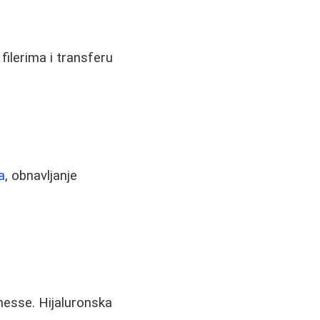
filerima i transferu
a
, obnavljanje
nesse. Hijaluronska