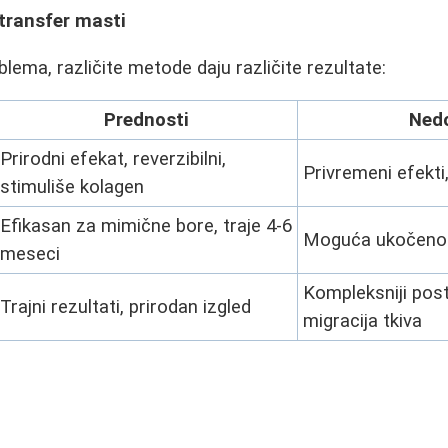
 transfer masti
lema, različite metode daju različite rezultate:
Prednosti
Ned
Prirodni efekat, reverzibilni,
Privremeni efekti
stimuliše kolagen
Efikasan za mimične bore, traje 4-6
Moguća ukočenost
meseci
Kompleksniji pos
Trajni rezultati, prirodan izgled
migracija tkiva