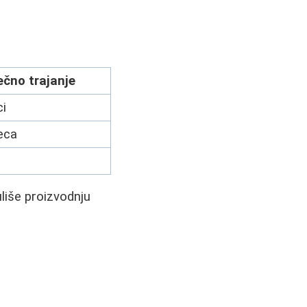
ečno trajanje
i
eca
uliše proizvodnju