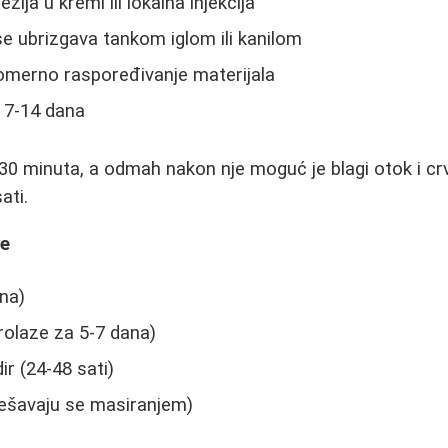
zija u kremi ili lokalna injekcija
 se ubrizgava tankom iglom ili kanilom
omerno raspoređivanje materijala
 7-14 dana
30 minuta, a odmah nakon nje moguć je blagi otok i crv
ati.
ve
ana)
rolaze za 5-7 dana)
ir (24-48 sati)
rešavaju se masiranjem)