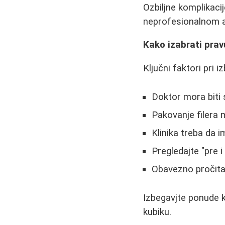
Ozbiljne komplikaci
neprofesionalnom a
Kako izabrati prav
Ključni faktori pri i
Doktor mora biti s
Pakovanje filera 
Klinika treba da 
Pregledajte "pre i
Obavezno pročitaj
Izbegavjte ponude ko
kubiku.