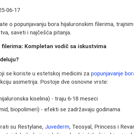
25-06-17
te o popunjavanju bora hijaluronskim filerima, trajnim 
va, saveti i najčešća pitanja.
 filerima: Kompletan vodič sa iskustvima
 deluju?
koji se koriste u estetskoj medicini za
popunjavanje bor
ekciju asimetrija. Postoje dve osnovne vrste:
hijaluronska kiselina) - traju 6-18 meseci
id, biopolimeri) - efekti se zadržavaju godinama
arati su Restylane,
Juvederm
, Teosyal, Princess i Reva