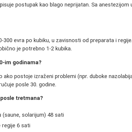
pisuje postupak kao blago neprijatan. Sa anestezijom 
0-300 evra po kubiku, u zavisnosti od preparata i regij
obično je potrebno 1-2 kubika.
 20-im godinama?
 ako postoje izraženi problemi (npr. duboke nazolabijal
učuje posle 30. godine.
u posle tretmana?
 (saune, solarijum) 48 sati
 regije 6 sati