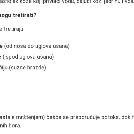
sastojak kože koji privlači vodu, dajući koži jedrinu i vo
mogu tretirati?
 tretiraju:
re
(od nosa do uglova usana)
e
(ispod uglova usana)
iju
(suzne brazde)
stale mrštenjem) češće se preporučuje botoks, dok fil
nih bora.