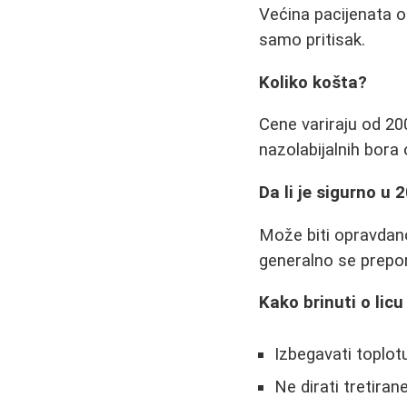
Većina pacijenata o
samo pritisak.
Koliko košta?
Cene variraju od 20
nazolabijalnih bora 
Da li je sigurno u
Može biti opravdano
generalno se prepor
Kako brinuti o lic
Izbegavati toplotu
Ne dirati tretirane