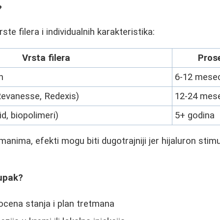
?
ste filera i individualnih karakteristika:
Vrsta filera
Pros
n
6-12 mesec
(Revanesse, Redexis)
12-24 mes
id, biopolimeri)
5+ godina
anima, efekti mogu biti dugotrajniji jer hijaluron stim
upak?
ocena stanja i plan tretmana