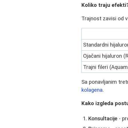
Koliko traju efekti
Trajnost zavisi od vr
Standardni hijaluro
Ojačani hijaluron 
Trajni fileri (Aquam
Sa ponavljanim tretm
kolagena
.
Kako izgleda post
Konsultacije
- pr