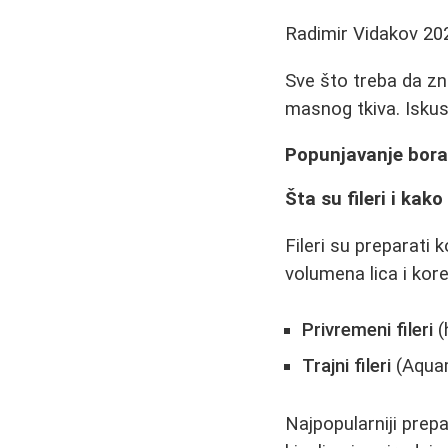
Radimir Vidakov
20
Sve što treba da zna
masnog tkiva. Iskust
Popunjavanje bora
Šta su fileri i kako
Fileri su preparati 
volumena lica i kor
Privremeni fileri
(
Trajni fileri
(Aquam
Najpopularniji prep