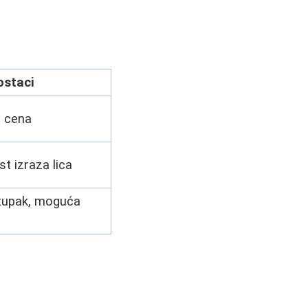
ostaci
, cena
 izraza lica
tupak, moguća