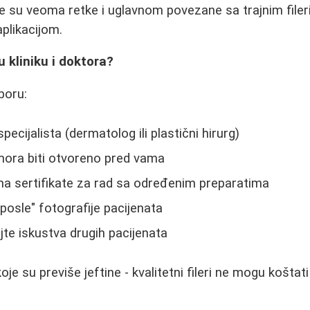
je su veoma retke i uglavnom povezane sa trajnim fileri
plikacijom.
u kliniku i doktora?
zboru:
pecijalista (dermatolog ili plastični hirurg)
mora biti otvoreno pred vama
ima sertifikate za rad sa određenim preparatima
 posle" fotografije pacijenata
te iskustva drugih pacijenata
je su previše jeftine - kvalitetni fileri ne mogu koštat