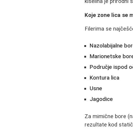
kiselina je prirodni 
Koje zone lica se 
Filerima se najčešće
Nazolabijalne bo
Marionetske bor
Područje ispod oč
Kontura lica
Usne
Jagodice
Za mimične bore (na
rezultate kod statič