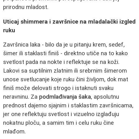
prirodnu mladost.
Uticaj shimmera i završnice na mladalački izgled
ruku
Završnica laka - bilo da je u pitanju krem, sedef,
šimer ili staklasti finiš - direktno utiče na to kako
svetlost pada na nokte i reflektuje se na koži.
Lakovi sa suptilnim zlatnim ili srebrnim šimerom
unose svetlucanje koje ruku čini življom, dok mat
finiš može delovati strogo i istaknuti svaku
neravninu. Za
podmlađivanja šaka
, apsolutnu
prednost dajemo sjajnim i staklastim završnicama,
jer one reflektuju svetlost i vizuelno izglađuju
nokatnu ploču, a samim tim i celu ruku čine
mlađom.