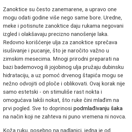
Zanoktice su često zanemarene, a upravo one
mogu odati godine više nego same bore. Uredne,
meke i potisnute zanoktice daju rukama negovani
izgled i olakšavaju precizno nanošenje laka.
Redovno korišćenje ulja za zanoktice sprečava
isušivanje i pucanje, što je naročito važno u
zimskim mesecima. Mnogi prirodni preparati na
bazi bademovog ili jojobinog ulja pružaju dubinsku
hidrataciju, a uz pomoć drvenog štapića mogu se
nežno odvojiti od ploče i oblikovati. Ovaj korak nije
samo estetski - on stimuliše rast nokta i
omogućava lakši nokat, što ruke čini mlađim na
prvi pogled. Sve to doprinosi
podmlađivanju šaka
na način koji ne zahteva ni puno vremena ni novca.
Koža ruku, posebno na nadlanici, jedna je od