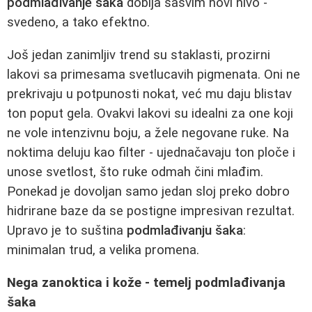
podmlađivanje šaka
dobija sasvim novi nivo -
svedeno, a tako efektno.
Još jedan zanimljiv trend su staklasti, prozirni
lakovi sa primesama svetlucavih pigmenata. Oni ne
prekrivaju u potpunosti nokat, već mu daju blistav
ton poput gela. Ovakvi lakovi su idealni za one koji
ne vole intenzivnu boju, a žele negovane ruke. Na
noktima deluju kao filter - ujednačavaju ton ploče i
unose svetlost, što ruke odmah čini mlađim.
Ponekad je dovoljan samo jedan sloj preko dobro
hidrirane baze da se postigne impresivan rezultat.
Upravo je to suština
podmlađivanju šaka
:
minimalan trud, a velika promena.
Nega zanoktica i kože - temelj podmlađivanja
šaka