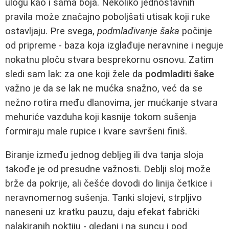
ulogu kao i sama boja. Nekoliko jednostavnih
pravila može značajno poboljšati utisak koji ruke
ostavljaju. Pre svega,
podmlađivanje šaka
počinje
od pripreme - baza koja izglađuje neravnine i neguje
nokatnu ploču stvara besprekornu osnovu. Zatim
sledi sam lak: za one koji žele da
podmladiti šake
važno je da se lak ne mućka snažno, već da se
nežno rotira među dlanovima, jer mućkanje stvara
mehuriće vazduha koji kasnije tokom sušenja
formiraju male rupice i kvare savršeni finiš.
Biranje između jednog debljeg ili dva tanja sloja
takođe je od presudne važnosti. Deblji sloj može
brže da pokrije, ali češće dovodi do linija četkice i
neravnomernog sušenja. Tanki slojevi, strpljivo
naneseni uz kratku pauzu, daju efekat fabrički
nalakiranih noktiju - gledani i na suncu i pod