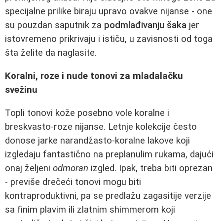
specijalne prilike biraju upravo ovakve nijanse - one
su pouzdan saputnik za
podmlađivanju šaka
jer
istovremeno prikrivaju i ističu, u zavisnosti od toga
šta želite da naglasite.
Koralni, roze i nude tonovi za mladalačku
svežinu
Topli tonovi kože posebno vole koralne i
breskvasto-roze nijanse. Letnje kolekcije često
donose jarke narandžasto-koralne lakove koji
izgledaju fantastično na preplanulim rukama, dajući
onaj željeni
odmoran
izgled. Ipak, treba biti oprezan
- previše drečeći tonovi mogu biti
kontraproduktivni, pa se predlažu zagasitije verzije
sa finim plavim ili zlatnim shimmerom koji