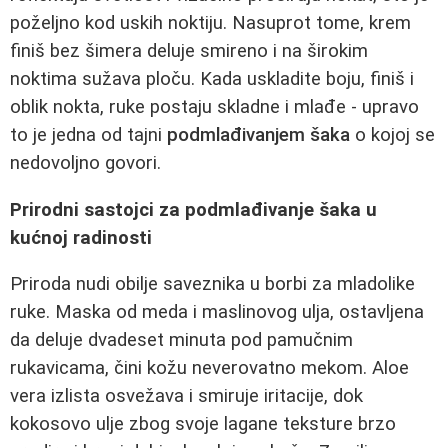
poželjno kod uskih noktiju. Nasuprot tome, krem
finiš bez šimera deluje smireno i na širokim
noktima sužava ploču. Kada uskladite boju, finiš i
oblik nokta, ruke postaju skladne i mlađe - upravo
to je jedna od tajni
podmlađivanjem šaka
o kojoj se
nedovoljno govori.
Prirodni sastojci za podmlađivanje šaka u
kućnoj radinosti
Priroda nudi obilje saveznika u borbi za mladolike
ruke. Maska od meda i maslinovog ulja, ostavljena
da deluje dvadeset minuta pod pamučnim
rukavicama, čini kožu neverovatno mekom. Aloe
vera izlista osvežava i smiruje iritacije, dok
kokosovo ulje zbog svoje lagane teksture brzo