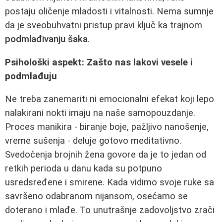
postaju oličenje mladosti i vitalnosti. Nema sumnje
da je sveobuhvatni pristup pravi ključ ka trajnom
podmlađivanju šaka
.
Psihološki aspekt: Zašto nas lakovi vesele i
podmlađuju
Ne treba zanemariti ni emocionalni efekat koji lepo
nalakirani nokti imaju na naše samopouzdanje.
Proces manikira - biranje boje, pažljivo nanošenje,
vreme sušenja - deluje gotovo meditativno.
Svedočenja brojnih žena govore da je to jedan od
retkih perioda u danu kada su potpuno
usredsređene i smirene. Kada vidimo svoje ruke sa
savršeno odabranom nijansom, osećamo se
doterano i mlađe. To unutrašnje zadovoljstvo zrači