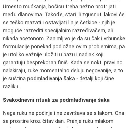
Umesto mućkanja, bočicu treba nežno protrljati
među dlanovima. Takođe, stari ili zgusnuti lakovi će
se teško mazati i ostavljati linije četkice - njih je
moguće razrediti specijalnim razređivačem, ali
nikada acetonom. Zanimljivo je da su čak i vrhunske
formulacije ponekad podložne ovim problemima, pa
je utoliko važnije uložiti u bazu i nadlak koji
garantuju besprekoran finiš. Kada se nokti pravilno
nalakiraju, ruke momentalno deluju negovanije, a to
je suština
podmlađivanja šaka
- detalji koji čine
razliku.
Svakodnevni rituali za podmlađivanje šaka
Nega ruku ne počinje i ne završava se s lakom. Ona
se prostire kroz čitav dan. Pranje ruku mlakom