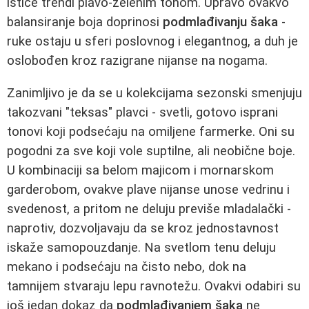
ističe trendi plavo-zelenim tonom. Upravo ovakvo
balansiranje boja doprinosi
podmlađivanju šaka
-
ruke ostaju u sferi poslovnog i elegantnog, a duh je
oslobođen kroz razigrane nijanse na nogama.
Zanimljivo je da se u kolekcijama sezonski smenjuju
takozvani "teksas" plavci - svetli, gotovo isprani
tonovi koji podsećaju na omiljene farmerke. Oni su
pogodni za sve koji vole suptilne, ali neobične boje.
U kombinaciji sa belom majicom i mornarskom
garderobom, ovakve plave nijanse unose vedrinu i
svedenost, a pritom ne deluju previše mladalački -
naprotiv, dozvoljavaju da se kroz jednostavnost
iskaže samopouzdanje. Na svetlom tenu deluju
mekano i podsećaju na čisto nebo, dok na
tamnijem stvaraju lepu ravnotežu. Ovakvi odabiri su
još jedan dokaz da
podmlađivanjem šaka
ne