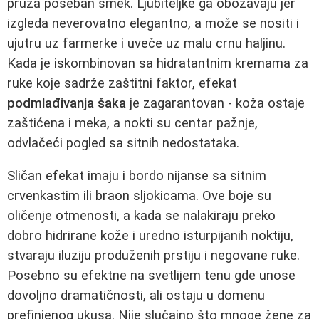
pruža poseban šmek. Ljubiteljke ga obožavaju jer
izgleda neverovatno elegantno, a može se nositi i
ujutru uz farmerke i uveče uz malu crnu haljinu.
Kada je iskombinovan sa hidratantnim kremama za
ruke koje sadrže zaštitni faktor, efekat
podmlađivanja šaka
je zagarantovan - koža ostaje
zaštićena i meka, a nokti su centar pažnje,
odvlačeći pogled sa sitnih nedostataka.
Sličan efekat imaju i bordo nijanse sa sitnim
crvenkastim ili braon sljokicama. Ove boje su
oličenje otmenosti, a kada se nalakiraju preko
dobro hidrirane kože i uredno isturpijanih noktiju,
stvaraju iluziju produženih prstiju i negovane ruke.
Posebno su efektne na svetlijem tenu gde unose
dovoljno dramatičnosti, ali ostaju u domenu
prefinjenog ukusa. Nije slučajno što mnoge žene za