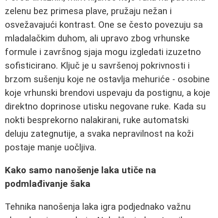
zelenu bez primesa plave, pružaju nežan i
osvežavajući kontrast. One se često povezuju sa
mladalačkim duhom, ali upravo zbog vrhunske
formule i završnog sjaja mogu izgledati izuzetno
sofisticirano. Ključ je u savršenoj pokrivnosti i
brzom sušenju koje ne ostavlja mehuriće - osobine
koje vrhunski brendovi uspevaju da postignu, a koje
direktno doprinose utisku negovane ruke. Kada su
nokti besprekorno nalakirani, ruke automatski
deluju zategnutije, a svaka nepravilnost na koži
postaje manje uočljiva.
Kako samo nanošenje laka utiče na
podmlađivanje šaka
Tehnika nanošenja laka igra podjednako važnu