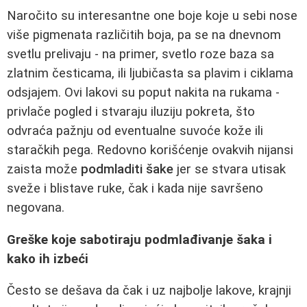
Naročito su interesantne one boje koje u sebi nose
više pigmenata različitih boja, pa se na dnevnom
svetlu prelivaju - na primer, svetlo roze baza sa
zlatnim česticama, ili ljubičasta sa plavim i ciklama
odsjajem. Ovi lakovi su poput nakita na rukama -
privlače pogled i stvaraju iluziju pokreta, što
odvraća pažnju od eventualne suvoće kože ili
staračkih pega. Redovno korišćenje ovakvih nijansi
zaista može
podmladiti šake
jer se stvara utisak
sveže i blistave ruke, čak i kada nije savršeno
negovana.
Greške koje sabotiraju podmlađivanje šaka i
kako ih izbeći
Često se dešava da čak i uz najbolje lakove, krajnji