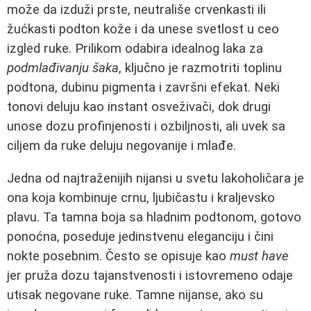
može da izduži prste, neutrališe crvenkasti ili
žućkasti podton kože i da unese svetlost u ceo
izgled ruke. Prilikom odabira idealnog laka za
podmlađivanju šaka
, ključno je razmotriti toplinu
podtona, dubinu pigmenta i završni efekat. Neki
tonovi deluju kao instant osveživači, dok drugi
unose dozu profinjenosti i ozbiljnosti, ali uvek sa
ciljem da ruke deluju negovanije i mlađe.
Jedna od najtraženijih nijansi u svetu lakoholičara je
ona koja kombinuje crnu, ljubičastu i kraljevsko
plavu. Ta tamna boja sa hladnim podtonom, gotovo
ponoćna, poseduje jedinstvenu eleganciju i čini
nokte posebnim. Često se opisuje kao
must have
jer pruža dozu tajanstvenosti i istovremeno odaje
utisak negovane ruke. Tamne nijanse, ako su