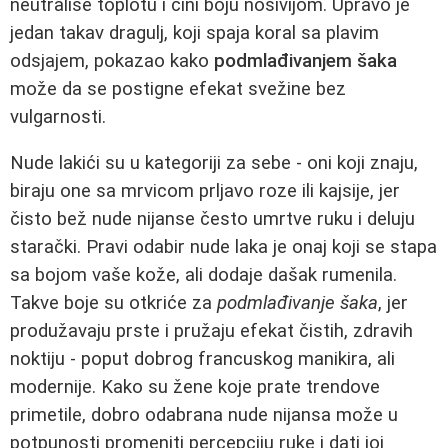
neutrališe toplotu i čini boju nosivijom. Upravo je
jedan takav dragulj, koji spaja koral sa plavim
odsjajem, pokazao kako
podmlađivanjem šaka
može da se postigne efekat svežine bez
vulgarnosti.
Nude lakići su u kategoriji za sebe - oni koji znaju,
biraju one sa mrvicom prljavo roze ili kajsije, jer
čisto bež nude nijanse često umrtve ruku i deluju
starački. Pravi odabir nude laka je onaj koji se stapa
sa bojom vaše kože, ali dodaje dašak rumenila.
Takve boje su otkriće za
podmlađivanje šaka
, jer
produžavaju prste i pružaju efekat čistih, zdravih
noktiju - poput dobrog francuskog manikira, ali
modernije. Kako su žene koje prate trendove
primetile, dobro odabrana nude nijansa može u
potpunosti promeniti percepciju ruke i dati joj