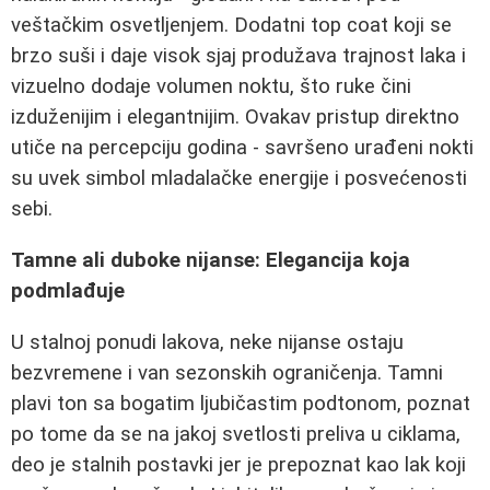
veštačkim osvetljenjem. Dodatni top coat koji se
brzo suši i daje visok sjaj produžava trajnost laka i
vizuelno dodaje volumen noktu, što ruke čini
izduženijim i elegantnijim. Ovakav pristup direktno
utiče na percepciju godina - savršeno urađeni nokti
su uvek simbol mladalačke energije i posvećenosti
sebi.
Tamne ali duboke nijanse: Elegancija koja
podmlađuje
U stalnoj ponudi lakova, neke nijanse ostaju
bezvremene i van sezonskih ograničenja. Tamni
plavi ton sa bogatim ljubičastim podtonom, poznat
po tome da se na jakoj svetlosti preliva u ciklama,
deo je stalnih postavki jer je prepoznat kao lak koji