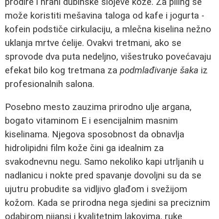
prodire i hrani dubinske slojeve kože. Za piling se
može koristiti mešavina taloga od kafe i jogurta -
kofein podstiče cirkulaciju, a mlečna kiselina nežno
uklanja mrtve ćelije. Ovakvi tretmani, ako se
sprovode dva puta nedeljno, višestruko povećavaju
efekat bilo kog tretmana za
podmlađivanje šaka
iz
profesionalnih salona.
Posebno mesto zauzima prirodno ulje argana,
bogato vitaminom E i esencijalnim masnim
kiselinama. Njegova sposobnost da obnavlja
hidrolipidni film kože čini ga idealnim za
svakodnevnu negu. Samo nekoliko kapi utrljanih u
nadlanicu i nokte pred spavanje dovoljni su da se
ujutru probudite sa vidljivo glađom i svežijom
kožom. Kada se prirodna nega sjedini sa preciznim
odabirom nijansi i kvalitetnim lakovima, ruke