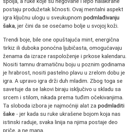
spolja, a ruke koje su negovane i lepo nalakirane
postaju produžetak ličnosti. Ovaj mentalni aspekt
igra ključnu ulogu u sveukupnom
podmlađivanju
šaka
, jer čini da se osećamo bolje u svojoj koži.
Trendi boje, bile one opuštajuća mint, energična
tirkiz ili duboka ponoćna ljubičasta, omogućavaju
ženama da izraze raspoloženje i prkose kalendaru.
Nositi tamnu dramatičnu boju u poznim godinama
je hrabrost, nositi pastelno plavu u zrelom dobu je
igra. A upravo igra drži duh mladim. Zbog toga se
savetuje da se lakovi biraju isključivo u skladu sa
srcem i stilom, nikada prema tuđim očekivanjima.
Ta sloboda izbora je najmoćniji alat za
podmladiti
šake
- jer kada su ruke ukrašene bojom koja nas
istinski raduje, svaka linija na njima postaje deo
priče, a ne mana.