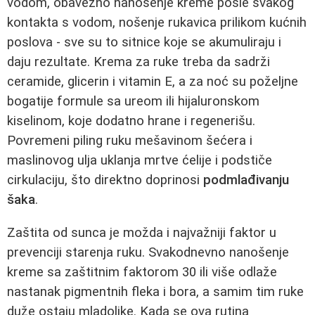
vodom, obavezno nanošenje kreme posle svakog
kontakta s vodom, nošenje rukavica prilikom kućnih
poslova - sve su to sitnice koje se akumuliraju i
daju rezultate. Krema za ruke treba da sadrži
ceramide, glicerin i vitamin E, a za noć su poželjne
bogatije formule sa ureom ili hijaluronskom
kiselinom, koje dodatno hrane i regenerišu.
Povremeni piling ruku mešavinom šećera i
maslinovog ulja uklanja mrtve ćelije i podstiče
cirkulaciju, što direktno doprinosi
podmlađivanju
šaka
.
Zaštita od sunca je možda i najvažniji faktor u
prevenciji starenja ruku. Svakodnevno nanošenje
kreme sa zaštitnim faktorom 30 ili više odlaže
nastanak pigmentnih fleka i bora, a samim tim ruke
duže ostaju mladolike. Kada se ova rutina