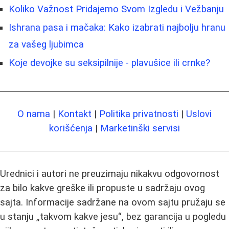
Koliko Važnost Pridajemo Svom Izgledu i Vežbanju
Ishrana pasa i mačaka: Kako izabrati najbolju hranu
za vašeg ljubimca
Koje devojke su seksipilnije - plavušice ili crnke?
O nama
|
Kontakt
|
Politika privatnosti
|
Uslovi
korišćenja
|
Marketinški servisi
Urednici i autori ne preuzimaju nikakvu odgovornost
za bilo kakve greške ili propuste u sadržaju ovog
sajta. Informacije sadržane na ovom sajtu pružaju se
u stanju „takvom kakve jesu“, bez garancija u pogledu