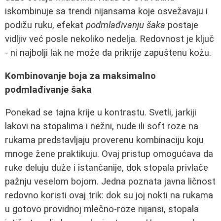
iskombinuje sa trendi nijansama koje osvežavaju i
podižu ruku, efekat
podmlađivanju šaka
postaje
vidljiv već posle nekoliko nedelja. Redovnost je ključ
- ni najbolji lak ne može da prikrije zapuštenu kožu.
Kombinovanje boja za maksimalno
podmlađivanje šaka
Ponekad se tajna krije u kontrastu. Svetli, jarkiji
lakovi na stopalima i nežni, nude ili soft roze na
rukama predstavljaju proverenu kombinaciju koju
mnoge žene praktikuju. Ovaj pristup omogućava da
ruke deluju duže i istančanije, dok stopala privlače
pažnju veselom bojom. Jedna poznata javna ličnost
redovno koristi ovaj trik: dok su joj nokti na rukama
u gotovo providnoj mlečno-roze nijansi, stopala