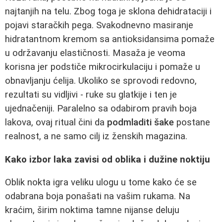
najtanjih na telu. Zbog toga je sklona dehidrataciji i
pojavi staračkih pega. Svakodnevno masiranje
hidratantnom kremom sa antioksidansima pomaže
u održavanju elastičnosti. Masaža je veoma
korisna jer podstiče mikrocirkulaciju i pomaže u
obnavljanju ćelija. Ukoliko se sprovodi redovno,
rezultati su vidljivi - ruke su glatkije i ten je
ujednačeniji. Paralelno sa odabirom pravih boja
lakova, ovaj ritual čini da
podmladiti šake
postane
realnost, a ne samo cilj iz ženskih magazina.
Kako izbor laka zavisi od oblika i dužine noktiju
Oblik nokta igra veliku ulogu u tome kako će se
odabrana boja ponašati na vašim rukama. Na
kraćim, širim noktima tamne nijanse deluju