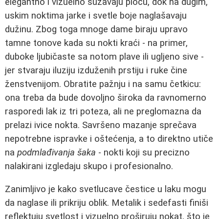
elegantno i vizuelno sužavaju ploču, dok na dugim,
uskim noktima jarke i svetle boje naglašavaju
dužinu. Zbog toga mnoge dame biraju upravo
tamne tonove kada su nokti kraći - na primer,
duboke ljubičaste sa notom plave ili ugljeno sive -
jer stvaraju iluziju izduženih prstiju i ruke čine
ženstvenijom. Obratite pažnju i na samu četkicu:
ona treba da bude dovoljno široka da ravnomerno
rasporedi lak iz tri poteza, ali ne preglomazna da
prelazi ivice nokta. Savršeno mazanje sprečava
nepotrebne ispravke i oštećenja, a to direktno utiče
na
podmlađivanja šaka
- nokti koji su precizno
nalakirani izgledaju skupo i profesionalno.
Zanimljivo je kako svetlucave čestice u laku mogu
da naglase ili prikriju oblik. Metalik i sedefasti finiši
reflektuju svetlost i vizuelno proširuju nokat, što je