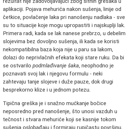
rezultat nije zadovoljavajući zbog sitnih grešaka u
aplikaciji. Pojava mehurića nakon sušenja, linije od
četkice, povlačenje laka pri nanošenju nadlaka - sve
su to situacije koje mogu upropastiti i najskuplji lak.
Primera radi, kada se lak nanese prebrzo, u debelim
slojevima bez dovoljno sušenja, ili kada se koristi
nekompatibilna baza koja nije u paru sa lakom,
dolazi do neprivlačnih efekata koji stare ruku. Da bi
se ostvarilo
podmlađivanje šaka
, neophodno je
poznavati svoj lak i njegovu formulu - neki
zahtevaju tanje slojeve i duže pauze, dok drugi
besprekorno klize i u jednom potezu.
Tipična greška je i snažno mućkanje bočice
neposredno pred nanošenje, što unosi vazduh u
tečnost i stvara mehuriće koji se kasnije tokom
sušenja oslobađaju i formiraju rupičastu površinu.