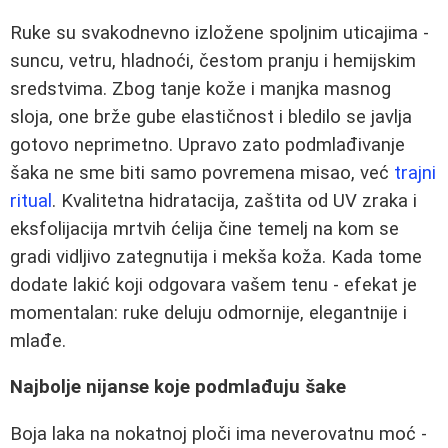
Ruke su svakodnevno izložene spoljnim uticajima -
suncu, vetru, hladnoći, čestom pranju i hemijskim
sredstvima. Zbog tanje kože i manjka masnog
sloja, one brže gube elastičnost i bledilo se javlja
gotovo neprimetno. Upravo zato podmlađivanje
šaka ne sme biti samo povremena misao, već
trajni
ritual
. Kvalitetna hidratacija, zaštita od UV zraka i
eksfolijacija mrtvih ćelija čine temelj na kom se
gradi vidljivo zategnutija i mekša koža. Kada tome
dodate lakić koji odgovara vašem tenu - efekat je
momentalan: ruke deluju odmornije, elegantnije i
mlađe.
Najbolje nijanse koje podmlađuju šake
Boja laka na nokatnoj ploči ima neverovatnu moć -