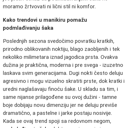
moramo žrtvovati ni lični stil ni komfor.
Kako trendovi u manikiru pomažu
podmlađivanju šaka
Poslednjih sezona svedočimo povratku kratkih,
prirodno oblikovanih noktiju, blago zaobljenih i tek
nekoliko milimetara iznad jagodica prsta. Ovakva
dužina je praktična, moderna i pre svega - izuzetno
laskava svim generacijama. Dugi nokti često deluju
agresivno i mogu vizuelno skratiti prste, dok kratki i
uredni naglašavaju finoću šake. U skladu sa tim, i
same nijanse prilagođene su ovoj dužini - tamne
boje dobijaju novu dimenziju jer ne deluju previše
dramatično, a pastelne i jarke postaju nosivije.
Kada se ovaj trend spoji sa redovnom negom,