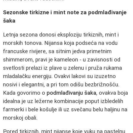
Sezonske tirkizne i mint note za podmlađivanje
šaka
Letnja sezona donosi eksploziju tirkiznih, mint i
morskih tonova. Nijansa koja podseća na vodu
francuske rivijere, sa sitnim jedva primetnim
shimmerom, pravi je kameleon - u zavisnosti od
svetlosti prelazi iz plave u zelenu i pruža rukama
mladalačku energiju. Ovakvi lakovi su izuzetno
nosivi i elegantni, a pri tom odišu bezbrižnošću.
Kada govorimo o
podmlađivanju šaka
, ovakva boja
idealna je uz ležerne kombinacije poput izbledelih
farmerki i bele košulje ili uz svečanu belu haljinu na
morskoj obali.
Pored tirkiznih, mint nijanse koje vuku na pastelnu