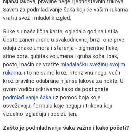
nijansi lakova, pravilne nege i jednostavnih trikova.
Saveti za podmlađivanje šaka koji će vašim rukama
vratiti svež i mladolik izgled.
Ruke su naša lična karta, ogledalo godina i stila.
Često zanemarene u svakodnevnoj brizi, one prve
odaju znake umora i starenja - pigmentne fleke,
sitne bore, gubitak volumena i gruba koža. Ipak,
postoji način da vratite
mladalačku svežinu svojim
rukama
, i to ne samo kroz intenzivnu negu, već i
kroz pravilno odabrane nijanse lakova za nokte. U
ovom vodiču otkrivamo kako da postignete
podmlađivanje šaka
uz pomoć boja koje
osvežavaju, formula koje neguju i trikova koji
vizuelno izglađuju i podižu ten.
Zašto je
podmlađivanja šaka
važno i kako početi?