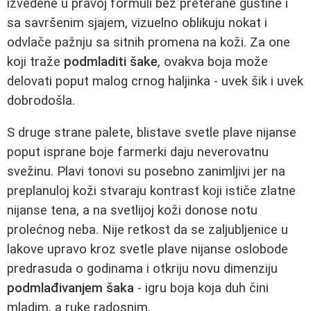
izvedene u pravoj formuli bez preterane gustine i
sa savršenim sjajem, vizuelno oblikuju nokat i
odvlače pažnju sa sitnih promena na koži. Za one
koji traže
podmladiti šake
, ovakva boja može
delovati poput malog crnog haljinka - uvek šik i uvek
dobrodošla.
S druge strane palete, blistave svetle plave nijanse
poput isprane boje farmerki daju neverovatnu
svežinu. Plavi tonovi su posebno zanimljivi jer na
preplanuloj koži stvaraju kontrast koji ističe zlatne
nijanse tena, a na svetlijoj koži donose notu
prolećnog neba. Nije retkost da se zaljubljenice u
lakove upravo kroz svetle plave nijanse oslobode
predrasuda o godinama i otkriju novu dimenziju
podmlađivanjem šaka
- igru boja koja duh čini
mladim, a ruke radosnim.