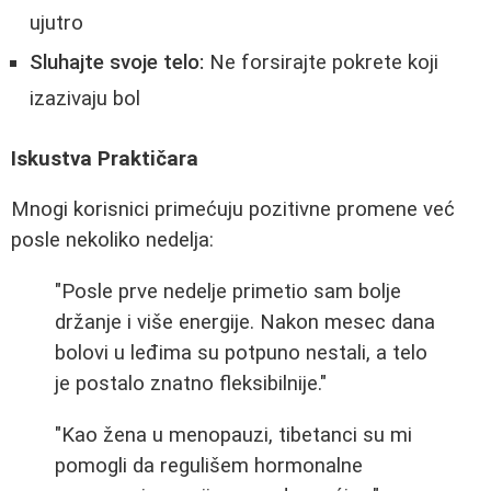
ujutro
Sluhajte svoje telo:
Ne forsirajte pokrete koji
izazivaju bol
Iskustva Praktičara
Mnogi korisnici primećuju pozitivne promene već
posle nekoliko nedelja:
"Posle prve nedelje primetio sam bolje
držanje i više energije. Nakon mesec dana
bolovi u leđima su potpuno nestali, a telo
je postalo znatno fleksibilnije."
"Kao žena u menopauzi, tibetanci su mi
pomogli da regulišem hormonalne