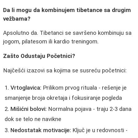
Da li mogu da kombinujem tibetance sa drugim
vežbama?
Apsolutno da. Tibetanci se savršeno kombinuju sa
jogom, pilatesom ili kardio treningom.
Zašto Odustaju Početnici?
Najčešći izazovi sa kojima se susreću početnici:
Vrtoglavica:
Prilikom prvog rituala - rešenje je
smanjenje broja okretaja i fokusiranje pogleda
Mišićni bolovi:
Normalna pojava - traju 2-3 dana
dok se telo ne navikne
Nedostatak motivacije:
Ključ je u redovnosti -