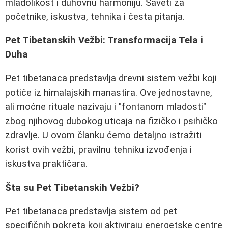
mladolikost i duhovnu harmoniju. Saveti za
početnike, iskustva, tehnika i česta pitanja.
Pet Tibetanskih Vežbi: Transformacija Tela i
Duha
Pet tibetanaca predstavlja drevni sistem vežbi koji
potiče iz himalajskih manastira. Ove jednostavne,
ali moćne rituale nazivaju i "fontanom mladosti"
zbog njihovog dubokog uticaja na fizičko i psihičko
zdravlje. U ovom članku ćemo detaljno istražiti
korist ovih vežbi, pravilnu tehniku izvođenja i
iskustva praktičara.
Šta su Pet Tibetanskih Vežbi?
Pet tibetanaca predstavlja sistem od pet
specifičnih pokreta koji aktiviraju energetske centre