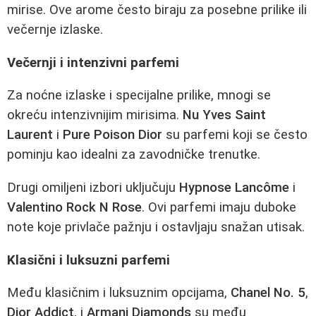
mirise. Ove arome često biraju za posebne prilike ili
večernje izlaske.
Večernji i intenzivni parfemi
Za noćne izlaske i specijalne prilike, mnogi se
okreću intenzivnijim mirisima.
Nu Yves Saint
Laurent
i
Pure Poison Dior
su parfemi koji se često
pominju kao idealni za zavodničke trenutke.
Drugi omiljeni izbori uključuju
Hypnose Lancôme
i
Valentino Rock N Rose
. Ovi parfemi imaju duboke
note koje privlače pažnju i ostavljaju snažan utisak.
Klasični i luksuzni parfemi
Među klasičnim i luksuznim opcijama,
Chanel No. 5
,
Dior Addict
, i
Armani Diamonds
su među