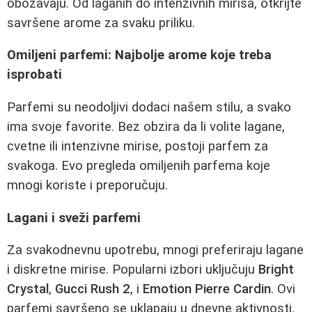
obožavaju. Od laganih do intenzivnih mirisa, otkrijte
savršene arome za svaku priliku.
Omiljeni parfemi: Najbolje arome koje treba
isprobati
Parfemi su neodoljivi dodaci našem stilu, a svako
ima svoje favorite. Bez obzira da li volite lagane,
cvetne ili intenzivne mirise, postoji parfem za
svakoga. Evo pregleda omiljenih parfema koje
mnogi koriste i preporučuju.
Lagani i sveži parfemi
Za svakodnevnu upotrebu, mnogi preferiraju lagane
i diskretne mirise. Popularni izbori uključuju
Bright
Crystal
,
Gucci Rush 2
, i
Emotion Pierre Cardin
. Ovi
parfemi savršeno se uklapaju u dnevne aktivnosti,