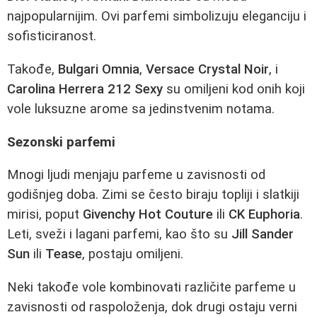
najpopularnijim. Ovi parfemi simbolizuju eleganciju i
sofisticiranost.
Takođe,
Bulgari Omnia
,
Versace Crystal Noir
, i
Carolina Herrera 212 Sexy
su omiljeni kod onih koji
vole luksuzne arome sa jedinstvenim notama.
Sezonski parfemi
Mnogi ljudi menjaju parfeme u zavisnosti od
godišnjeg doba. Zimi se često biraju topliji i slatkiji
mirisi, poput
Givenchy Hot Couture
ili
CK Euphoria
.
Leti, sveži i lagani parfemi, kao što su
Jill Sander
Sun
ili
Tease
, postaju omiljeni.
Neki takođe vole kombinovati različite parfeme u
zavisnosti od raspoloženja, dok drugi ostaju verni