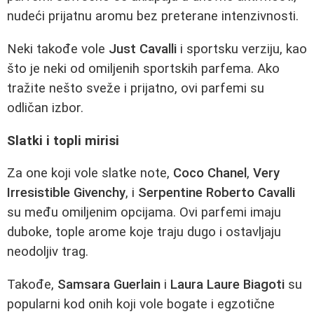
nudeći prijatnu aromu bez preterane intenzivnosti.
Neki takođe vole
Just Cavalli
i sportsku verziju, kao
što je neki od omiljenih sportskih parfema. Ako
tražite nešto sveže i prijatno, ovi parfemi su
odličan izbor.
Slatki i topli mirisi
Za one koji vole slatke note,
Coco Chanel
,
Very
Irresistible Givenchy
, i
Serpentine Roberto Cavalli
su među omiljenim opcijama. Ovi parfemi imaju
duboke, tople arome koje traju dugo i ostavljaju
neodoljiv trag.
Takođe,
Samsara Guerlain
i
Laura Laure Biagoti
su
popularni kod onih koji vole bogate i egzotične