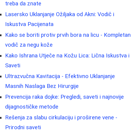
treba da znate
Lasersko Uklanjanje Ožiljaka od Akni: Vodič i
Iskustva Pacijenata
Kako se boriti protiv prvih bora na licu - Kompletan
vodič za negu kože
Kako Ishrana Utječe na Kožu Lica: Lična Iskustva i
Saveti
Ultrazvučna Kavitacija - Efektivno Uklanjanje
Masnih Naslaga Bez Hirurgije
Prevencija raka dojke: Pregledi, saveti i najnovije
dijagnostičke metode
Rešenja za slabu cirkulaciju i proširene vene -
Prirodni saveti