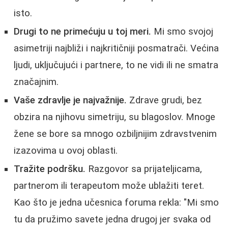
isto.
Drugi to ne primećuju u toj meri.
Mi smo svojoj
asimetriji najbliži i najkritičniji posmatrači. Većina
ljudi, uključujući i partnere, to ne vidi ili ne smatra
značajnim.
Vaše zdravlje je najvažnije.
Zdrave grudi, bez
obzira na njihovu simetriju, su blagoslov. Mnoge
žene se bore sa mnogo ozbiljnijim zdravstvenim
izazovima u ovoj oblasti.
Tražite podršku.
Razgovor sa prijateljicama,
partnerom ili terapeutom može ublažiti teret.
Kao što je jedna učesnica foruma rekla: "Mi smo
tu da pružimo savete jedna drugoj jer svaka od