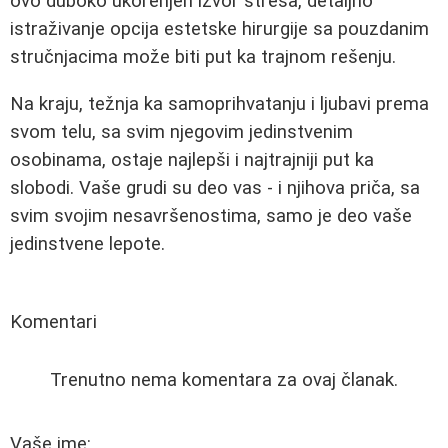
ovo duboko ukorenjen izvor stresa, detaljno
istraživanje opcija estetske hirurgije sa pouzdanim
stručnjacima može biti put ka trajnom rešenju.
Na kraju, težnja ka samoprihvatanju i ljubavi prema
svom telu, sa svim njegovim jedinstvenim
osobinama, ostaje najlepši i najtrajniji put ka
slobodi. Vaše grudi su deo vas - i njihova priča, sa
svim svojim nesavršenostima, samo je deo vaše
jedinstvene lepote.
Komentari
Trenutno nema komentara za ovaj članak.
Vaše ime: