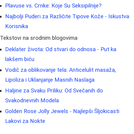
Plavuse vs. Crnke: Koje Su Seksipilnije?
Najbolji Puderi za Različite Tipove Kože - Iskustva
Korisnika
Tekstovi na srodnim blogovima
Deklater života: Od stvari do odnosa - Put ka
lakšem biću
Vodič za oblikovanje tela: Anticelulit masaža,
Lipoliza i Uklanjanje Masnih Naslaga
Haljine za Svaku Priliku: Od Svečanih do
Svakodnevnih Modela
Golden Rose Jolly Jewels - Najlepši Šljokicasti
Lakovi za Nokte