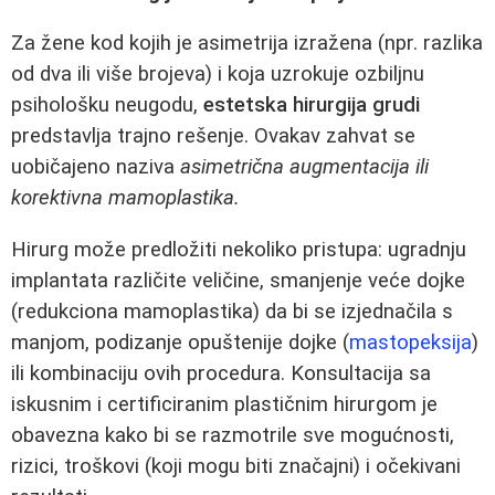
Za žene kod kojih je asimetrija izražena (npr. razlika
od dva ili više brojeva) i koja uzrokuje ozbiljnu
psihološku neugodu,
estetska hirurgija grudi
predstavlja trajno rešenje. Ovakav zahvat se
uobičajeno naziva
asimetrična augmentacija ili
korektivna mamoplastika
.
Hirurg može predložiti nekoliko pristupa: ugradnju
implantata različite veličine, smanjenje veće dojke
(redukciona mamoplastika) da bi se izjednačila s
manjom, podizanje opuštenije dojke (
mastopeksija
)
ili kombinaciju ovih procedura. Konsultacija sa
iskusnim i certificiranim plastičnim hirurgom je
obavezna kako bi se razmotrile sve mogućnosti,
rizici, troškovi (koji mogu biti značajni) i očekivani