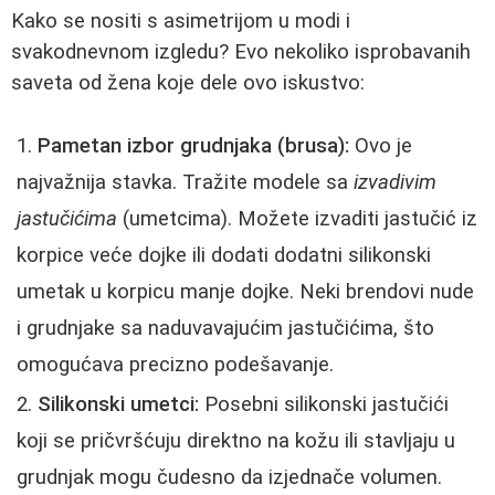
Kako se nositi s asimetrijom u modi i
svakodnevnom izgledu? Evo nekoliko isprobavanih
saveta od žena koje dele ovo iskustvo:
Pametan izbor grudnjaka (brusa):
Ovo je
najvažnija stavka. Tražite modele sa
izvadivim
jastučićima
(umetcima). Možete izvaditi jastučić iz
korpice veće dojke ili dodati dodatni silikonski
umetak u korpicu manje dojke. Neki brendovi nude
i grudnjake sa naduvavajućim jastučićima, što
omogućava precizno podešavanje.
Silikonski umetci:
Posebni silikonski jastučići
koji se pričvršćuju direktno na kožu ili stavljaju u
grudnjak mogu čudesno da izjednače volumen.