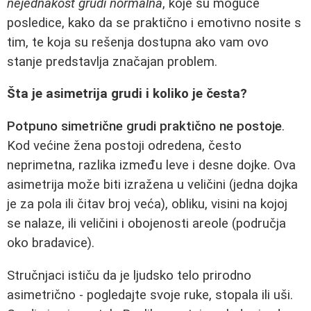
nejednakost grudi normalna
, koje su moguće
posledice, kako da se praktično i emotivno nosite s
tim, te koja su rešenja dostupna ako vam ovo
stanje predstavlja značajan problem.
Šta je asimetrija grudi i koliko je česta?
Potpuno simetrične grudi praktično ne postoje
.
Kod većine žena postoji odredena, često
neprimetna, razlika između leve i desne dojke. Ova
asimetrija može biti izražena u veličini (jedna dojka
je za pola ili čitav broj veća), obliku, visini na kojoj
se nalaze, ili veličini i obojenosti areole (područja
oko bradavice).
Stručnjaci ističu da je ljudsko telo prirodno
asimetrično - pogledajte svoje ruke, stopala ili uši.