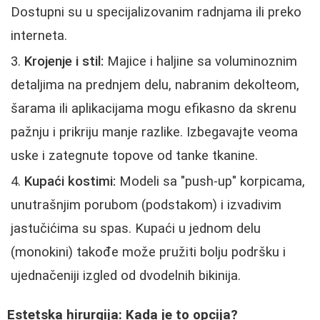
Dostupni su u specijalizovanim radnjama ili preko
interneta.
Krojenje i stil:
Majice i haljine sa voluminoznim
detaljima na prednjem delu, nabranim dekolteom,
šarama ili aplikacijama mogu efikasno da skrenu
pažnju i prikriju manje razlike. Izbegavajte veoma
uske i zategnute topove od tanke tkanine.
Kupaći kostimi:
Modeli sa "push-up" korpicama,
unutrašnjim porubom (podstakom) i izvadivim
jastučićima su spas. Kupaći u jednom delu
(monokini) takođe može pružiti bolju podršku i
ujednačeniji izgled od dvodelnih bikinija.
Estetska hirurgija: Kada je to opcija?