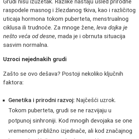
Grudi nisu izuzetak. Razlike nastaju usled prirodne
raspodele masnog i žlezdanog tkiva, kao i različitog
uticaja hormona tokom puberteta, menstrualnog
ciklusa ili trudnoće. Za mnoge žene,
leva dojka je
nešto veća od desne
, mada je i obrnuta situacija
sasvim normalna.
Uzroci nejednakih grudi
Zašto se ovo dešava? Postoji nekoliko ključnih
faktora:
Genetika i prirodni razvoj:
Najčešći uzrok.
Tokom puberteta, grudi se ne razvijaju u
potpunoj sinhroniji. Kod mnogih devojaka se one
vremenom približno izjednače, ali kod značajnog