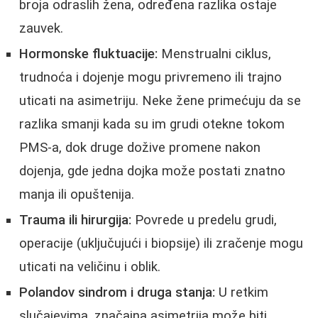
broja odraslih žena, određena razlika ostaje
zauvek.
Hormonske fluktuacije:
Menstrualni ciklus,
trudnoća i dojenje mogu privremeno ili trajno
uticati na asimetriju. Neke žene primećuju da se
razlika smanji kada su im grudi otekne tokom
PMS-a, dok druge dožive promene nakon
dojenja, gde jedna dojka može postati znatno
manja ili opuštenija.
Trauma ili hirurgija:
Povrede u predelu grudi,
operacije (uključujući i biopsije) ili zračenje mogu
uticati na veličinu i oblik.
Polandov sindrom i druga stanja:
U retkim
slučajevima, značajna asimetrija može biti