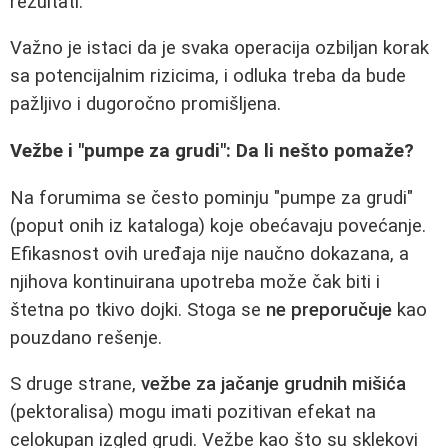
rezultati.
Važno je istaci da je svaka operacija ozbiljan korak
sa potencijalnim rizicima, i odluka treba da bude
pažljivo i dugoročno promišljena.
Vežbe i "pumpe za grudi": Da li nešto pomaže?
Na forumima se često pominju "pumpe za grudi"
(poput onih iz kataloga) koje obećavaju povećanje.
Efikasnost ovih uređaja nije naučno dokazana, a
njihova kontinuirana upotreba može čak biti i
štetna po tkivo dojki. Stoga se
ne preporučuje
kao
pouzdano rešenje.
S druge strane,
vežbe za jačanje grudnih mišića
(pektoralisa) mogu imati pozitivan efekat na
celokupan izgled grudi. Vežbe kao što su sklekovi