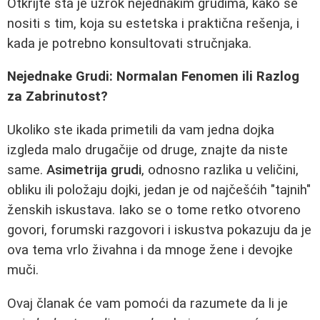
Otkrijte šta je uzrok nejednakim grudima, kako se
nositi s tim, koja su estetska i praktična rešenja, i
kada je potrebno konsultovati stručnjaka.
Nejednake Grudi: Normalan Fenomen ili Razlog
za Zabrinutost?
Ukoliko ste ikada primetili da vam jedna dojka
izgleda malo drugačije od druge, znajte da niste
same.
Asimetrija grudi
, odnosno razlika u veličini,
obliku ili položaju dojki, jedan je od najčešćih "tajnih"
ženskih iskustava. Iako se o tome retko otvoreno
govori, forumski razgovori i iskustva pokazuju da je
ova tema vrlo živahna i da mnoge žene i devojke
muči.
Ovaj članak će vam pomoći da razumete da li je