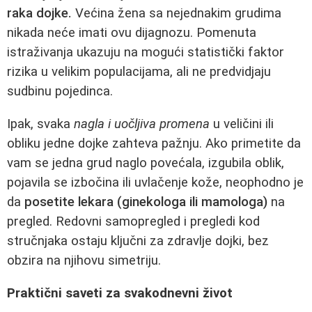
raka dojke.
Većina žena sa nejednakim grudima
nikada neće imati ovu dijagnozu. Pomenuta
istraživanja ukazuju na mogući statistički faktor
rizika u velikim populacijama, ali ne predvidjaju
sudbinu pojedinca.
Ipak, svaka
nagla i uočljiva promena
u veličini ili
obliku jedne dojke zahteva pažnju. Ako primetite da
vam se jedna grud naglo povećala, izgubila oblik,
pojavila se izbočina ili uvlačenje kože, neophodno je
da
posetite lekara (ginekologa ili mamologa)
na
pregled. Redovni samopregled i pregledi kod
stručnjaka ostaju ključni za zdravlje dojki, bez
obzira na njihovu simetriju.
Praktični saveti za svakodnevni život