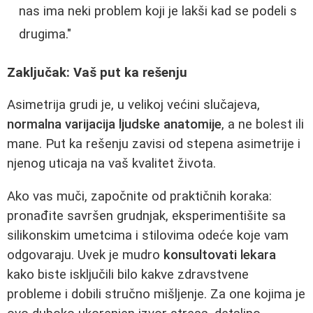
nas ima neki problem koji je lakši kad se podeli s
drugima."
Zaključak: Vaš put ka rešenju
Asimetrija grudi je, u velikoj većini slučajeva,
normalna varijacija ljudske anatomije
, a ne bolest ili
mane. Put ka rešenju zavisi od stepena asimetrije i
njenog uticaja na vaš kvalitet života.
Ako vas muči, započnite od praktičnih koraka:
pronađite savršen grudnjak, eksperimentišite sa
silikonskim umetcima i stilovima odeće koje vam
odgovaraju. Uvek je mudro
konsultovati lekara
kako biste isključili bilo kakve zdravstvene
probleme i dobili stručno mišljenje. Za one kojima je