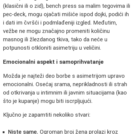
(klasični ili o zid), bench press sa malim tegovima ili
pec-deck, mogu ojačati mišiće ispod dojki, podići ih
i dati im čvršći i podmlađeniji izgled. Međutim,
vežbe ne mogu značajno promeniti količinu
masnog ili žlezdanog tkiva, tako da neće u
potpunosti otkloniti asimetriju u veličini.
Emocionalni aspekt i samoprihvatanje
Možda je najteži deo borbe s asimetrijom upravo
emocionalni. Osećaj srama, neprikladnosti ili strah
od otkrivanja u intimnim ili javnim situacijama (kao
što je kupanje) mogu biti iscrpljujući.
Ključno je zapamtiti nekoliko stvari:
Niste same.
Ogroman broj žena prolazi kroz