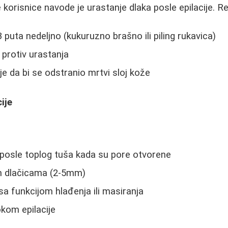
korisnice navode je urastanje dlaka posle epilacije. Re
 puta nedeljno (kukuruzno brašno ili piling rukavica)
protiv urastanja
e da bi se odstranio mrtvi sloj kože
ije
r posle toplog tuša kada su pore otvorene
m dlačicama (2-5mm)
sa funkcijom hlađenja ili masiranja
kom epilacije