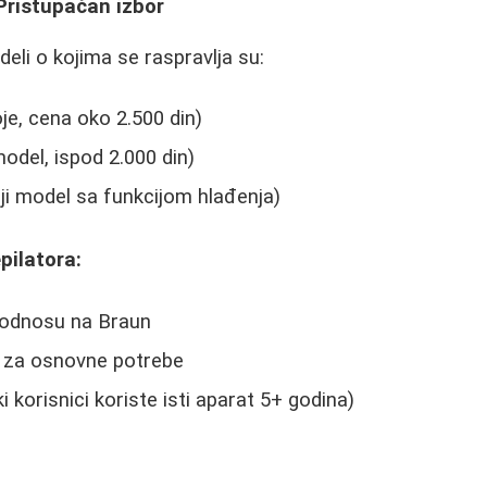
 Pristupačan izbor
eli o kojima se raspravlja su:
je, cena oko 2.500 din)
model, ispod 2.000 din)
ji model sa funkcijom hlađenja)
pilatora:
u odnosu na Braun
 za osnovne potrebe
 korisnici koriste isti aparat 5+ godina)