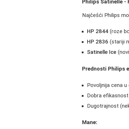
Philips Satinelle -
Najčešći Philips mod
HP 2844
(roze bo
HP 2836
(stariji 
Satinelle Ice
(novi
Prednosti Philips e
Povoljnija cena 
Dobra efikasnost
Dugotrajnost (neki
Mane: