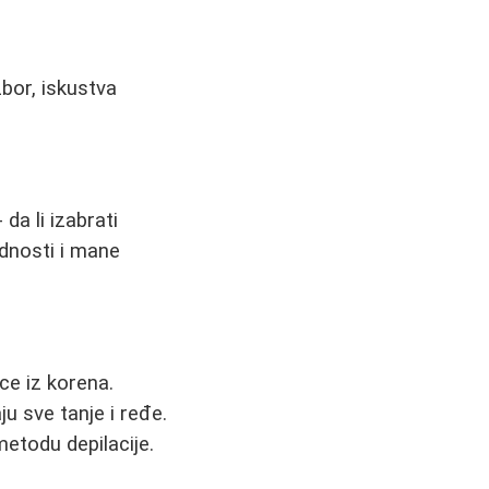
zbor, iskustva
a li izabrati
ednosti i mane
ice iz korena.
u sve tanje i ređe.
metodu depilacije.