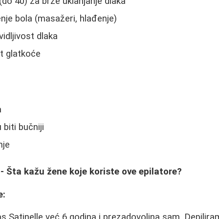
(do 40) za brže uklanjanje dlaka
je bola (masažeri, hlađenje)
idljivost dlaka
at glatkoće
a
biti bučniji
nje
 - Šta kažu žene koje koriste ove epilatore?
e:
ips Satinelle već 6 godina i prezadovoljna sam. Depili