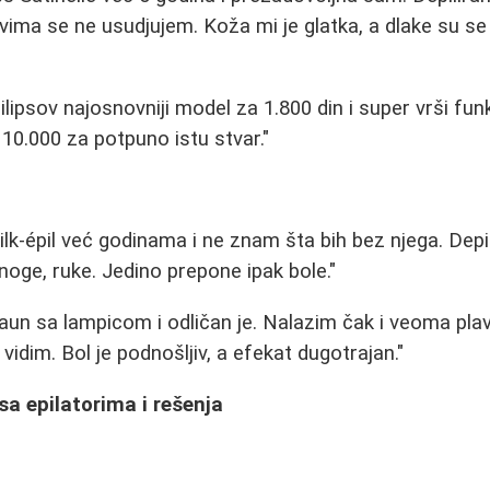
vima se ne usudjujem. Koža mi je glatka, a dlake su s
lipsov najosnovniji model za 1.800 din i super vrši fu
 10.000 za potpuno istu stvar."
lk-épil već godinama i ne znam šta bih bez njega. Depi
noge, ruke. Jedino prepone ipak bole."
aun sa lampicom i odličan je. Nalazim čak i veoma plav
idim. Bol je podnošljiv, a efekat dugotrajan."
sa epilatorima i rešenja