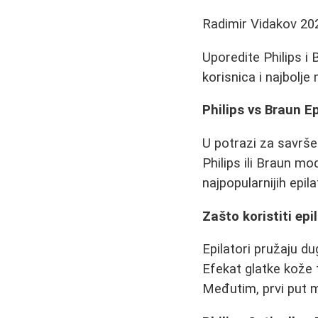
Radimir Vidakov
20
Uporedite Philips i 
korisnica i najbolje
Philips vs Braun Epi
U potrazi za savrše
Philips ili Braun m
najpopularnijih epila
Zašto koristiti ep
Epilatori pružaju du
Efekat glatke kože 
Međutim, prvi put m