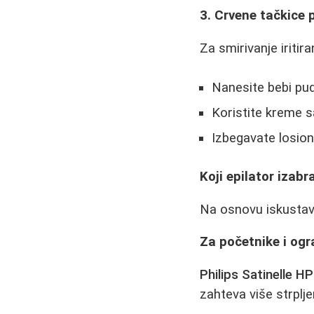
3. Crvene tačkice p
Za smirivanje iritir
Nanesite bebi pude
Koristite kreme 
Izbegavate losio
Koji epilator izabr
Na osnovu iskustav
Za početnike i ogr
Philips Satinelle H
zahteva više strplje