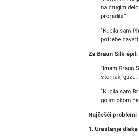
na drugim delo
proredile."
"Kupila sam Phi
potrebe davati
Za Braun Silk-épil:
"Imam Braun Si
stomak, guzu, 
"Kupila sam Br
golim okom ne v
Najčešći problemi 
1. Urastanje dlaka