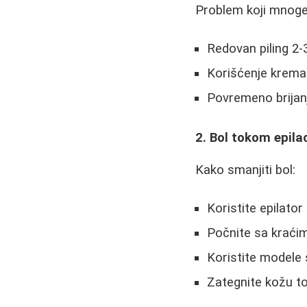
Problem koji mnoge 
Redovan piling 2-3
Korišćenje krema 
Povremeno brijanj
2. Bol tokom epilac
Kako smanjiti bol:
Koristite epilato
Počnite sa kraći
Koristite modele 
Zategnite kožu to