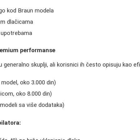
go kod Braun modela
žim dlačicama
im upotrebama
 Premium performanse
 generalno skuplji, ali korisnici ih često opisuju kao efi
model, oko 3.000 din)
icom, oko 8.000 din)
 modeli sa više dodataka)
ilatora: