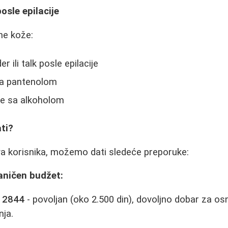
osle epilacije
ane kože:
r ili talk posle epilacije
sa pantenolom
ne sa alkoholom
ati?
a korisnika, možemo dati sledeće preporuke:
aničen budžet:
P 2844
- povoljan (oko 2.500 din), dovoljno dobar za os
nja.