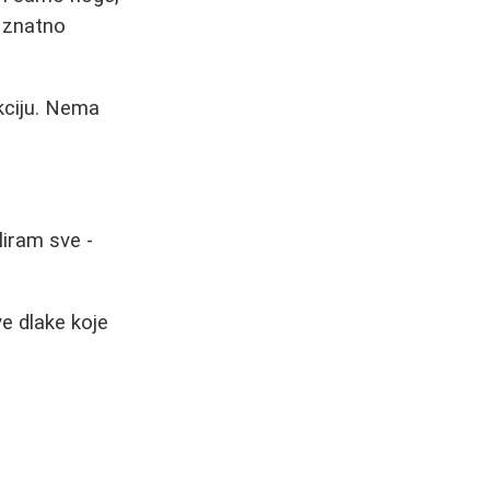
e znatno
nkciju. Nema
liram sve -
e dlake koje