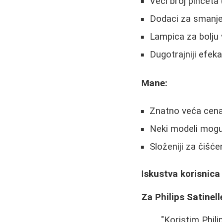
Veći broj pinceta 
Dodaci za smanjen
Lampica za bolju v
Dugotrajniji efek
Mane:
Znatno veća cen
Neki modeli mogu 
Složeniji za čišće
Iskustva korisnica
Za Philips Satinell
"Koristim Phil