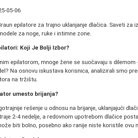
25-05-06
Braun epilatore za trajno uklanjanje dlačica. Saveti za i
 modele za noge, ruke i intimne zone.
latori: Koji Je Bolji Izbor?
nim epilatorom, mnoge žene se suočavaju s dilemom - d
odel? Na osnovu iskustava korisnica, analizirali smo pr
tora na tržištu.
ilator umesto brijanja?
gotrajnije rešenje u odnosu na brijanje, uklanjajući dlač
traje 2-4 nedelje, a redovnom upotrebom dlačice postaj
ože biti bolno, posebno ako ranije niste koristile ovu 