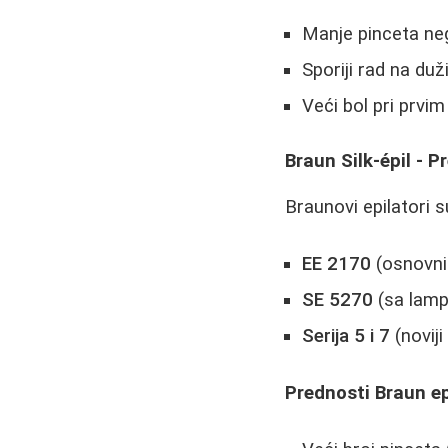
Manje pinceta ne
Sporiji rad na du
Veći bol pri prv
Braun Silk-épil -
Braunovi epilatori su
EE 2170
(osnovni 
SE 5270
(sa lamp
Serija 5 i 7
(noviji
Prednosti Braun ep