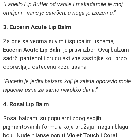
"Labello Lip Butter od vanile i makadamije je moj
omiljeni - miris je savršen, a nega je izuzetna."
3. Eucerin Acute Lip Balm
Za one sa veoma suvim i ispucalim usnama,
Eucerin Acute Lip Balm
je pravi izbor. Ovaj balzam
sadrži pantenol i drugu aktivne sastojke koji brzo
oporavljaju oštećenu kožu usana.
"Eucerin je jedini balzam koji je zaista oporavio moje
ispucale usne za samo nekoliko dana."
4. Rosal Lip Balm
Rosal balzami su popularni zbog svojih
pigmentovanih formula koje pružaju i negu i blagu
boju. Nude nijanse poput
Violet Touch
i
Coral