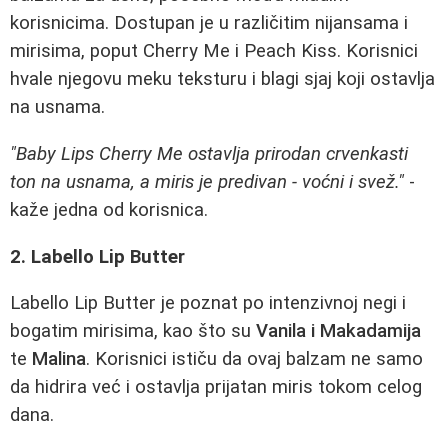
korisnicima. Dostupan je u različitim nijansama i
mirisima, poput Cherry Me i Peach Kiss. Korisnici
hvale njegovu meku teksturu i blagi sjaj koji ostavlja
na usnama.
"Baby Lips Cherry Me ostavlja prirodan crvenkasti
ton na usnama, a miris je predivan - voćni i svež."
-
kaže jedna od korisnica.
2. Labello Lip Butter
Labello Lip Butter je poznat po intenzivnoj negi i
bogatim mirisima, kao što su
Vanila i Makadamija
te
Malina
. Korisnici ističu da ovaj balzam ne samo
da hidrira već i ostavlja prijatan miris tokom celog
dana.