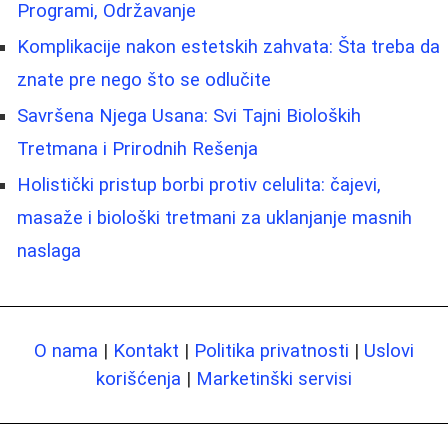
Programi, Održavanje
Komplikacije nakon estetskih zahvata: Šta treba da
znate pre nego što se odlučite
Savršena Njega Usana: Svi Tajni Bioloških
Tretmana i Prirodnih Rešenja
Holistički pristup borbi protiv celulita: čajevi,
masaže i biološki tretmani za uklanjanje masnih
naslaga
O nama
|
Kontakt
|
Politika privatnosti
|
Uslovi
korišćenja
|
Marketinški servisi