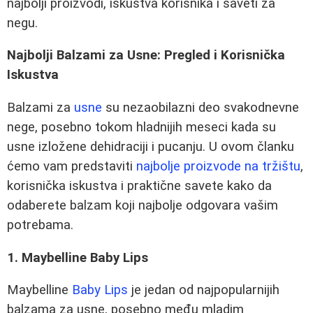
najbolji proizvodi, iskustva korisnika i saveti za
negu.
Najbolji Balzami za Usne: Pregled i Korisnička
Iskustva
Balzami za
usne
su nezaobilazni deo svakodnevne
nege, posebno tokom hladnijih meseci kada su
usne izložene dehidraciji i pucanju. U ovom članku
ćemo vam predstaviti
najbolje proizvode na tržištu
,
korisnička iskustva i praktične savete kako da
odaberete balzam koji najbolje odgovara vašim
potrebama.
1. Maybelline Baby Lips
Maybelline
Baby Lips
je jedan od najpopularnijih
balzama za usne, posebno među mladim