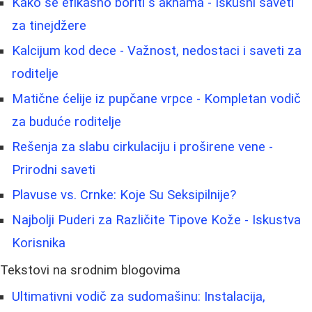
Kako se efikasno boriti s aknama - Iskusni saveti
za tinejdžere
Kalcijum kod dece - Važnost, nedostaci i saveti za
roditelje
Matične ćelije iz pupčane vrpce - Kompletan vodič
za buduće roditelje
Rešenja za slabu cirkulaciju i proširene vene -
Prirodni saveti
Plavuse vs. Crnke: Koje Su Seksipilnije?
Najbolji Puderi za Različite Tipove Kože - Iskustva
Korisnika
Tekstovi na srodnim blogovima
Ultimativni vodič za sudomašinu: Instalacija,