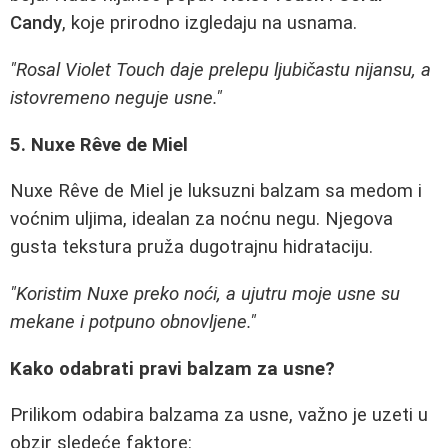
Candy
, koje prirodno izgledaju na usnama.
"Rosal Violet Touch daje prelepu ljubičastu nijansu, a
istovremeno neguje usne."
5. Nuxe Rêve de Miel
Nuxe Rêve de Miel je luksuzni balzam sa medom i
voćnim uljima, idealan za noćnu negu. Njegova
gusta tekstura pruža dugotrajnu hidrataciju.
"Koristim Nuxe preko noći, a ujutru moje usne su
mekane i potpuno obnovljene."
Kako odabrati pravi balzam za usne?
Prilikom odabira balzama za usne, važno je uzeti u
obzir sledeće faktore: