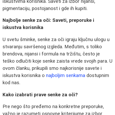
iskustvima korisnika. Saveti za izbor nijansi,
pigmentaciju, postojanost i gde ih kupiti.
Najbolje senke za oči: Saveti, preporuke i
iskustva korisnika
U svetu šminke, senke za oči igraju ključnu ulogu u
stvaranju savršenog izgleda. Međutim, s toliko
brendova, nijansi i formula na tržištu, često je
teško odlučiti koje senke zaista vrede svojih para. U
ovom članku, prikupili smo najkorisnije savete i
iskustva korisnika o
najboljim senkama
dostupnim
kod nas.
Kako izabrati prave senke za oči?
Pre nego što pređemo na konkretne preporuke,
važno je razumeti osnovne kriterijume za izbor