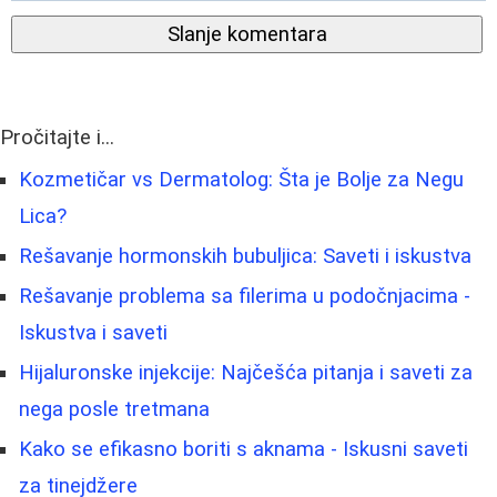
Slanje komentara
Pročitajte i...
Kozmetičar vs Dermatolog: Šta je Bolje za Negu
Lica?
Rešavanje hormonskih bubuljica: Saveti i iskustva
Rešavanje problema sa filerima u podočnjacima -
Iskustva i saveti
Hijaluronske injekcije: Najčešća pitanja i saveti za
nega posle tretmana
Kako se efikasno boriti s aknama - Iskusni saveti
za tinejdžere