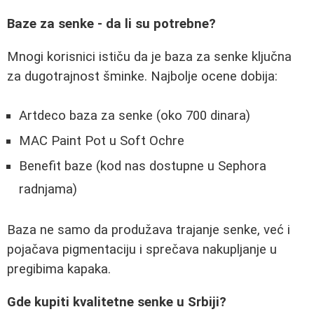
Baze za senke - da li su potrebne?
Mnogi korisnici ističu da je baza za senke ključna
za dugotrajnost šminke. Najbolje ocene dobija:
Artdeco baza za senke (oko 700 dinara)
MAC Paint Pot u Soft Ochre
Benefit baze (kod nas dostupne u Sephora
radnjama)
Baza ne samo da produžava trajanje senke, već i
pojačava pigmentaciju i sprečava nakupljanje u
pregibima kapaka.
Gde kupiti kvalitetne senke u Srbiji?