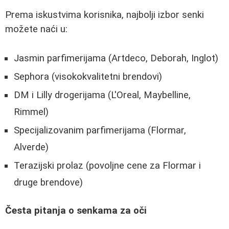
Prema iskustvima korisnika, najbolji izbor senki
možete naći u:
Jasmin parfimerijama (Artdeco, Deborah, Inglot)
Sephora (visokokvalitetni brendovi)
DM i Lilly drogerijama (L'Oreal, Maybelline,
Rimmel)
Specijalizovanim parfimerijama (Flormar,
Alverde)
Terazijski prolaz (povoljne cene za Flormar i
druge brendove)
Česta pitanja o senkama za oči