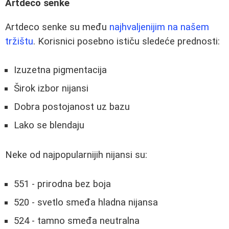
Artdeco senke
Artdeco senke su među
najhvaljenijim na našem
tržištu
. Korisnici posebno ističu sledeće prednosti:
Izuzetna pigmentacija
Širok izbor nijansi
Dobra postojanost uz bazu
Lako se blendaju
Neke od najpopularnijih nijansi su:
551 - prirodna bez boja
520 - svetlo smeđa hladna nijansa
524 - tamno smeđa neutralna