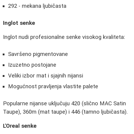
292 - mekana ljubičasta
Inglot senke
Inglot nudi profesionalne senke visokog kvaliteta:
Savršeno pigmentovane
Izuzetno postojane
Veliki izbor mat i sjajnih nijansi
Mogućnost pravljenja vlastite palete
Popularne nijanse uključuju 420 (slično MAC Satin
Taupe), 360m (mat taupe) i 446 (tamno ljubičasta).
L'Oreal senke