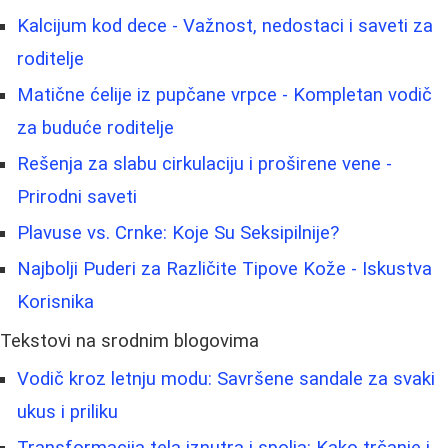
Kalcijum kod dece - Važnost, nedostaci i saveti za
roditelje
Matične ćelije iz pupčane vrpce - Kompletan vodič
za buduće roditelje
Rešenja za slabu cirkulaciju i proširene vene -
Prirodni saveti
Plavuse vs. Crnke: Koje Su Seksipilnije?
Najbolji Puderi za Različite Tipove Kože - Iskustva
Korisnika
Tekstovi na srodnim blogovima
Vodič kroz letnju modu: Savršene sandale za svaki
ukus i priliku