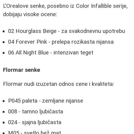
L'Orealove senke, posebno iz Color Infallible serije,
dobijaju visoke ocene:
02 Hourglass Beige - za svakodnevnu upotrebu
04 Forever Pink - prelepa rozikasta nijansa
06 All Night Blue - intenzivan teget
Flormar senke
Flormar nudi izuzetan odnos cene i kvaliteta:
P045 paleta - zemljane nijanse
008 - tamno ljubičasta
024 - sjajna ljubičasta
M05 - svetlo bež mat