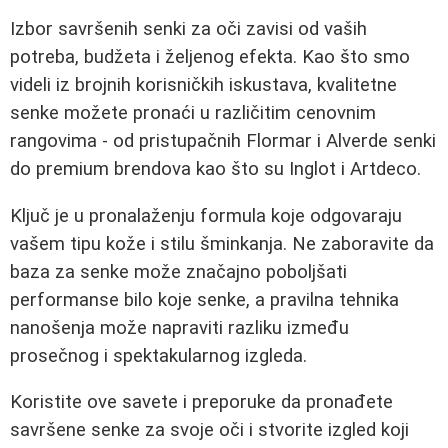
Izbor savršenih senki za oči zavisi od vaših
potreba, budžeta i željenog efekta. Kao što smo
videli iz brojnih korisničkih iskustava, kvalitetne
senke možete pronaći u različitim cenovnim
rangovima - od pristupačnih Flormar i Alverde senki
do premium brendova kao što su Inglot i Artdeco.
Ključ je u pronalaženju formula koje odgovaraju
vašem tipu kože i stilu šminkanja. Ne zaboravite da
baza za senke može značajno poboljšati
performanse bilo koje senke, a pravilna tehnika
nanošenja može napraviti razliku između
prosečnog i spektakularnog izgleda.
Koristite ove savete i preporuke da pronađete
savršene senke za svoje oči i stvorite izgled koji