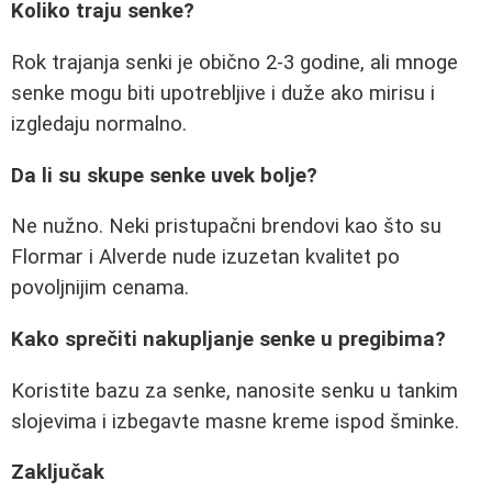
Koliko traju senke?
Rok trajanja senki je obično 2-3 godine, ali mnoge
senke mogu biti upotrebljive i duže ako mirisu i
izgledaju normalno.
Da li su skupe senke uvek bolje?
Ne nužno. Neki pristupačni brendovi kao što su
Flormar i Alverde nude izuzetan kvalitet po
povoljnijim cenama.
Kako sprečiti nakupljanje senke u pregibima?
Koristite bazu za senke, nanosite senku u tankim
slojevima i izbegavte masne kreme ispod šminke.
Zaključak