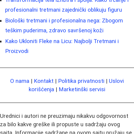
Transformacija tela iznutra i spolja: Kako trčanje i
profesionalni tretmani zajednički oblikuju figuru
Biološki tretmani i profesionalna nega: Zbogom
teškim puderima, zdravo savršenoj koži
Kako Ukloniti Fleke na Licu: Najbolji Tretmani i
Proizvodi
O nama
|
Kontakt
|
Politika privatnosti
|
Uslovi
korišćenja
|
Marketinški servisi
Urednici i autori ne preuzimaju nikakvu odgovornost
za bilo kakve greške ili propuste u sadržaju ovog
sajta. Informacije sadržane na ovom sajtu pružaju se