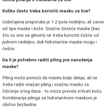
Koliko često treba koristiti masku za lice?
Uobičajena preporuka je 1-2 puta nedeljno, ali zavisi
od tipa maske i kože. Snažne čisteće maske (kao
što su one sa glinom) ne treba koristiti češće od
jednom nedeljno, dok hidratantne maske mogu i
češće.
Da li je potrebno raditi piling pre nanošenja
maske?
Piling može pomoći da maska bolje deluje, ali ne
treba raditi snažan piling i snažnu masku za
čišćenje istog dana - to može previše iritirati kožu.
Kombinacija pilinga sa hidratantnom maskom je
obično bezbedna.