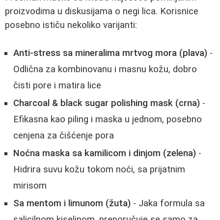
proizvodima u diskusijama o negi lica. Korisnice
posebno ističu nekoliko varijanti:
Anti-stress sa mineralima mrtvog mora (plava)
-
Odlična za kombinovanu i masnu kožu, dobro
čisti pore i matira lice
Charcoal & black sugar polishing mask (crna)
-
Efikasna kao piling i maska u jednom, posebno
cenjena za čišćenje pora
Noćna maska sa kamilicom i dinjom (zelena)
-
Hidrira suvu kožu tokom noći, sa prijatnim
mirisom
Sa mentom i limunom (žuta)
- Jaka formula sa
salicilnom kiselinom, preporučuje se samo za