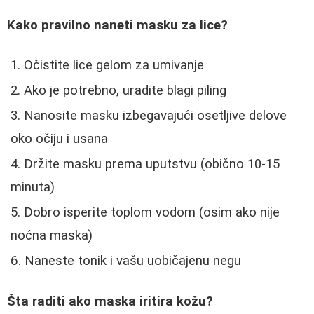
Kako pravilno naneti masku za lice?
Očistite lice gelom za umivanje
Ako je potrebno, uradite blagi piling
Nanosite masku izbegavajući osetljive delove
oko očiju i usana
Držite masku prema uputstvu (obično 10-15
minuta)
Dobro isperite toplom vodom (osim ako nije
noćna maska)
Naneste tonik i vašu uobičajenu negu
Šta raditi ako maska iritira kožu?