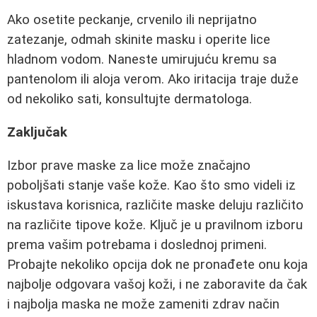
Ako osetite peckanje, crvenilo ili neprijatno
zatezanje, odmah skinite masku i operite lice
hladnom vodom. Naneste umirujuću kremu sa
pantenolom ili aloja verom. Ako iritacija traje duže
od nekoliko sati, konsultujte dermatologa.
Zaključak
Izbor prave maske za lice može značajno
poboljšati stanje vaše kože. Kao što smo videli iz
iskustava korisnica, različite maske deluju različito
na različite tipove kože. Ključ je u pravilnom izboru
prema vašim potrebama i doslednoj primeni.
Probajte nekoliko opcija dok ne pronađete onu koja
najbolje odgovara vašoj koži, i ne zaboravite da čak
i najbolja maska ne može zameniti zdrav način