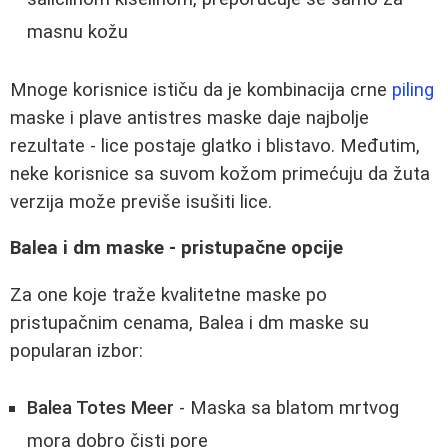
masnu kožu
Mnoge korisnice ističu da je kombinacija crne
piling
maske i plave antistres maske daje najbolje
rezultate - lice postaje glatko i blistavo. Međutim,
neke korisnice sa suvom kožom primećuju da žuta
verzija može previše isušiti lice.
Balea i dm maske - pristupačne opcije
Za one koje traže kvalitetne maske po
pristupačnim cenama, Balea i dm maske su
popularan izbor:
Balea Totes Meer
- Maska sa blatom mrtvog
mora dobro čisti pore