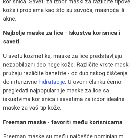
korisnica. Saveti za izbor maski za različite tipove
kože i probleme kao što su suvoća, masnoća ili
akne.
Najbolje maske za lice - Iskustva korisnica i
saveti
U svetu kozmetike, maske za lice predstavljaju
nezaobilazni deo nege kože. Različite vrste maski
pružaju različite benefite - od dubinskog čišćenja
do intenzivne
hidratacije
. U ovom članku ćemo
pregledati najpopularnije maske za lice sa
iskustvima korisnica i savetima za izbor idealne
maske za vaš tip kože.
Freeman maske - favoriti među korisnicama
Freeman maske su među najčešće pominjanim