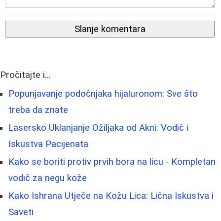
Slanje komentara
Pročitajte i...
Popunjavanje podočnjaka hijaluronom: Sve što
treba da znate
Lasersko Uklanjanje Ožiljaka od Akni: Vodič i
Iskustva Pacijenata
Kako se boriti protiv prvih bora na licu - Kompletan
vodič za negu kože
Kako Ishrana Utječe na Kožu Lica: Lična Iskustva i
Saveti