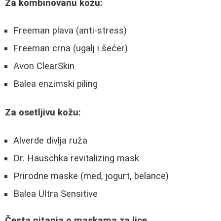
Za kombinovanu kožu:
Freeman plava (anti-stress)
Freeman crna (ugalj i šećer)
Avon ClearSkin
Balea enzimski piling
Za osetljivu kožu:
Alverde divlja ruža
Dr. Hauschka revitalizing mask
Prirodne maske (med, jogurt, belance)
Balea Ultra Sensitive
Česta pitanja o maskama za lice