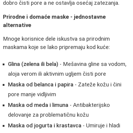
dobro čisti pore a ne ostavlja osećaj zatezanja.
Prirodne i domaće maske - jednostavne
alternative
Mnoge korisnice dele iskustva sa prirodnim
maskama koje se lako pripremaju kod kuće:
Glina (zelena ili bela)
- Mešavina gline sa vodom,
aloja verom ili aktivnim ugljem čisti pore
Maska od belanca i papira
- Zateže kožu i čini
pore manje vidljivim
Maska od meda i limuna
- Antibakterijsko
delovanje za problematičnu kožu
Maska od jogurta i krastavca
- Umiruje i hladi