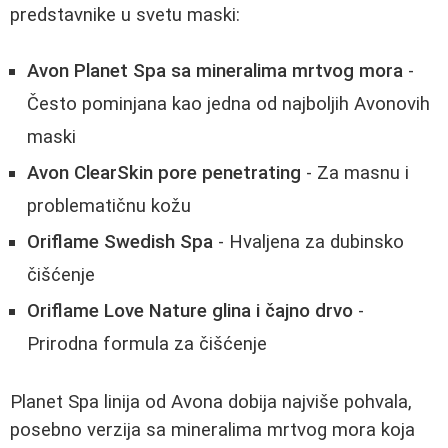
predstavnike u svetu maski:
Avon Planet Spa sa mineralima mrtvog mora
-
Često pominjana kao jedna od najboljih Avonovih
maski
Avon ClearSkin pore penetrating
- Za masnu i
problematičnu kožu
Oriflame Swedish Spa
- Hvaljena za dubinsko
čišćenje
Oriflame Love Nature glina i čajno drvo
-
Prirodna formula za čišćenje
Planet Spa linija od Avona dobija najviše pohvala,
posebno verzija sa mineralima mrtvog mora koja