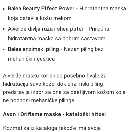
Balea Beauty Effect Power
- Hidratantna maska
koja ostavlja kožu mekom
Alverde divlja ruža i shea puter
- Prirodna
hidratantna maska sa dobrim sastavom
Balea enzimski piling
- Nežan piling bez
mehaničkih čestica
Alverde masku korisnice posebno hvale za
hidrataciju suve kože, dok enzimski piling
predstavlja izbor za one sa osetljivom kožom koja
ne podnosi mehaničke pilinge.
Avon i Oriflame maske - kataloški hitovi
Kozmetika iz kataloga takođe ima svoje