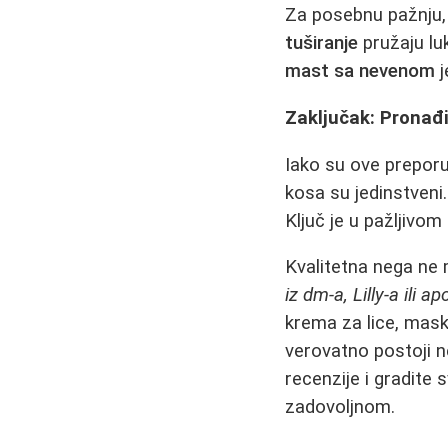
Za posebnu pažnju
tuširanje
pružaju lu
mast sa nevenom
j
Zaključak: Prona
Iako su ove preporu
kosa su jedinstveni
Ključ je u pažljivom
Kvalitetna nega ne
iz dm-a, Lilly-a ili a
krema za lice, maska
verovatno postoji nek
recenzije i gradite 
zadovoljnom.