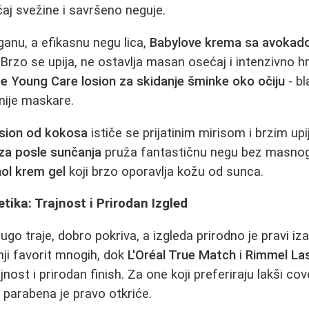
j svežine i savršeno neguje.
ganu, a efikasnu negu lica,
Babylove krema sa avokad
. Brzo se upija, ne ostavlja masan osećaj i intenzivno h
e Young Care losion za skidanje šminke oko očiju
- bla
rnije maskare.
sion od kokosa
ističe se prijatinim mirisom i brzim up
 za posle sunčanja
pruža fantastičnu negu bez masnog
ol krem gel
koji brzo oporavlja kožu od sunca.
ika: Trajnost i Prirodan Izgled
ugo traje, dobro pokriva, a izgleda prirodno je pravi iz
ji favorit mnogih, dok
L'Oréal True Match
i
Rimmel Las
nost i prirodan finish. Za one koji preferiraju lakši co
parabena je pravo otkriće.