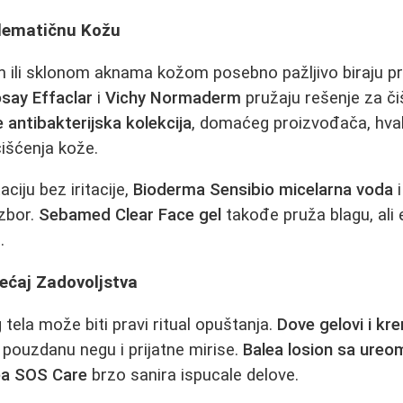
blematičnu Kožu
 ili sklonom aknama kožom posebno pažljivo biraju pro
say Effaclar
i
Vichy Normaderm
pružaju rešenje za či
 antibakterijska kolekcija
, domaćeg proizvođača, hval
čišćenja kože.
aciju bez iritacije,
Bioderma Sensibio micelarna voda
zbor.
Sebamed Clear Face gel
takođe pruža blagu, ali
.
ećaj Zadovoljstva
 tela može biti pravi ritual opuštanja.
Dove gelovi i kr
pouzdanu negu i prijatne mirise.
Balea losion sa ureo
ea SOS Care
brzo sanira ispucale delove.