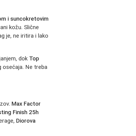
om i suncokretovim
rani kožu. Slične
g je, ne iritira i lako
ijanjem, dok
Top
 osećaja. Ne treba
azov.
Max Factor
ting Finish 25h
verage,
Diorova