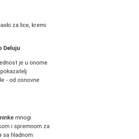
aski za lice, kremi
o Deluju
vrednost je u onome
 pokazatelj
ale - od osnovne
minke
mnogi
latkom i spremnom za
o
sa hladnom