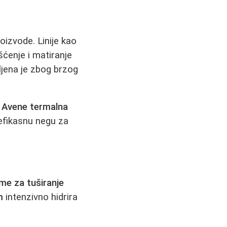
izvode. Linije kao
šćenje i matiranje
jena je zbog brzog
i
Avene termalna
 efikasnu negu za
eme za tuširanje
m
intenzivno hidrira