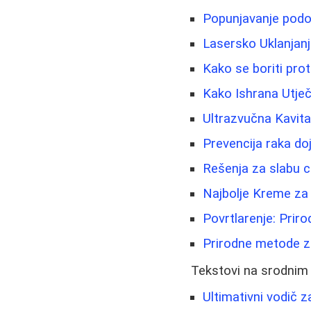
Popunjavanje podoč
Lasersko Uklanjanje
Kako se boriti pro
Kako Ishrana Utječ
Ultrazvučna Kavita
Prevencija raka doj
Rešenja za slabu ci
Najbolje Kreme za 
Povrtlarenje: Prir
Prirodne metode za
Tekstovi na srodnim
Ultimativni vodič z