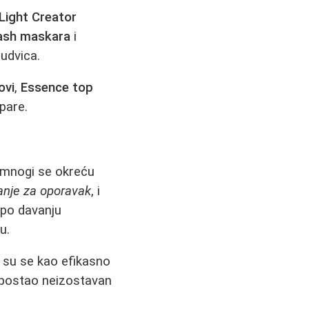
Light Creator
ash maskara
i
udvica.
ovi
,
Essence top
pare.
, mnogi se okreću
anje za oporavak
, i
po davanju
u.
 su se kao efikasno
 postao neizostavan