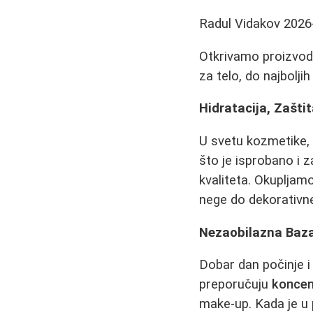
Radul Vidakov
2026
Otkrivamo proizvode
za telo, do najbolj
Hidratacija, Zaštit
U svetu kozmetike, 
što je isprobano i z
kvaliteta. Okupljamo
nege do dekorativn
Nezaobilazna Baza:
Dobar dan počinje 
preporučuju
koncen
make-up. Kada je u 