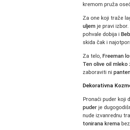
kremom pruža oseća
Za one koji traže la
uljem
je pravi izbor
pohvale dobija i
Beb
skida čak i najotpo
Za telo,
Freeman lo
Ten olive oil mleko
zaboraviti ni
panten
Dekorativna Kozmet
Pronaći puder koji d
puder
je dugogodišn
nude izvanrednu traj
tonirana krema
bez 