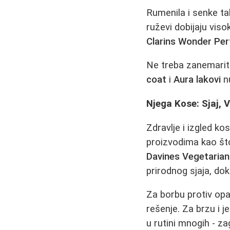
Rumenila i senke t
ruževi dobijaju vis
Clarins Wonder Pe
Ne treba zanemariti 
coat
i
Aura lakovi
nu
Njega Kose: Sjaj,
Zdravlje i izgled k
proizvodima kao š
Davines Vegetarian
prirodnog sjaja, do
Za borbu protiv opa
rešenje. Za brzu i 
u rutini mnogih - zag