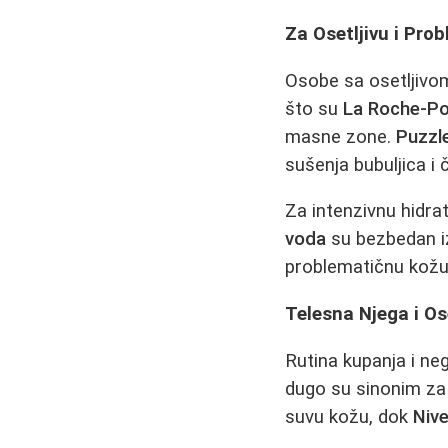
Za Osetljivu i Pro
Osobe sa osetljivom
što su
La Roche-Po
masne zone.
Puzzle
sušenja bubuljica i 
Za intenzivnu hidrat
voda
su bezbedan i
problematičnu kožu
Telesna Njega i Os
Rutina kupanja i neg
dugo su sinonim za 
suvu kožu, dok
Niv