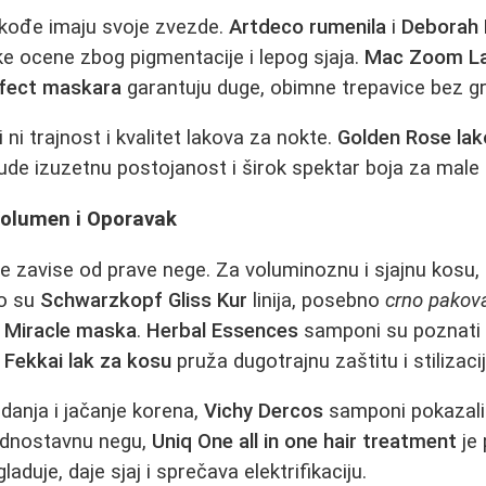
akođe imaju svoje zvezde.
Artdeco rumenila
i
Deborah 
oke ocene zbog pigmentacije i lepog sjaja.
Mac Zoom L
rfect maskara
garantuju duge, obimne trepavice bez gr
ni trajnost i kvalitet lakova za nokte.
Golden Rose lak
de izuzetnu postojanost i širok spektar boja za male 
 Volumen i Oporavak
ose zavise od prave nege. Za voluminoznu i sjajnu kosu
to su
Schwarzkopf Gliss Kur
linija, posebno
crno pakov
 Miracle maska
.
Herbal Essences
samponi su poznati 
k
Fekkai lak za kosu
pruža dugotrajnu zaštitu i stilizacij
danja i jačanje korena,
Vichy Dercos
samponi pokazali
jednostavnu negu,
Uniq One all in one hair treatment
je
laduje, daje sjaj i sprečava elektrifikaciju.