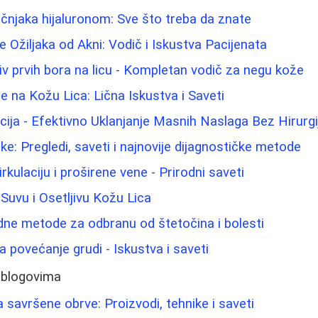
njaka hijaluronom: Sve što treba da znate
 Ožiljaka od Akni: Vodič i Iskustva Pacijenata
tiv prvih bora na licu - Kompletan vodič za negu kože
e na Kožu Lica: Lična Iskustva i Saveti
cija - Efektivno Uklanjanje Masnih Naslaga Bez Hirurgi
ke: Pregledi, saveti i najnovije dijagnostičke metode
rkulaciju i proširene vene - Prirodni saveti
Suvu i Osetljivu Kožu Lica
odne metode za odbranu od štetočina i bolesti
 povećanje grudi - Iskustva i saveti
 blogovima
a savršene obrve: Proizvodi, tehnike i saveti