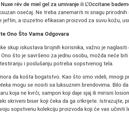
,
Nuxe rév de miel gel za umivanje
ili
L'Occitane bademo
ksuzan osećaj. Ne treba zanemariti ni snagu prirodnih
e jeftin, a izuzetno efikasan proizvod za suvu kožu, usn
đite Ono Što Vama Odgovara
ke skup iskustava brojnih korisnika, važno je naglasiti
. Ono što je savršeno za jednu osobu, možda neće biti 
 testiranju i poslušanju potreba sopstvenog tela.
 mora da košta bogatstvo. Kao što smo videli, mnogi
p
poteka
mogu se nositi sa luksuznim brendovima. Bilo da 
ru koja ne kvrči, sampon koji daje sjaj ili mirisni losion
i skriveni biser koji čeka da ga otkrijete. Istrazujte, pit
svoju sopstvenu kolekciju proizvoda koji će vas učiniti 