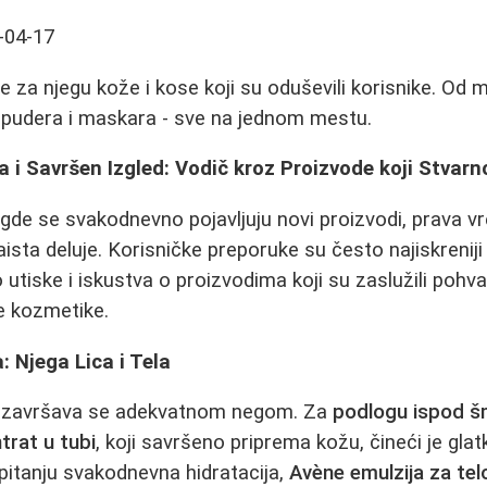
-04-17
 za njegu kože i kose koji su oduševili korisnike. Od m
ih pudera i maskara - sve na jednom mestu.
a i Savršen Izgled: Vodič kroz Proizvode koji Stvarn
gde se svakodnevno pojavljuju novi proizvodi, prava 
aista deluje. Korisničke preporuke su često najiskreniji
 utiske i iskustva o proizvodima koji su zaslužili pohv
e kozmetike.
 Njega Lica i Tela
i završava se adekvatnom negom. Za
podlogu ispod š
trat u tubi
, koji savršeno priprema kožu, čineći je g
pitanju svakodnevna hidratacija,
Avène emulzija za tel