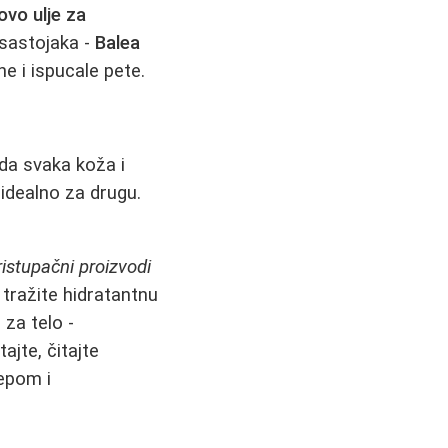
vo ulje za
 sastojaka -
Balea
e i ispucale pete.
 da svaka koža i
idealno za drugu.
ristupačni proizvodi
tražite hidratantnu
 za telo -
ajte, čitajte
lepom i