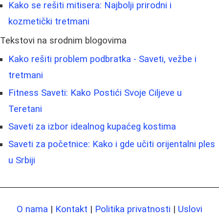
Kako se rešiti mitisera: Najbolji prirodni i
kozmetički tretmani
Tekstovi na srodnim blogovima
Kako rešiti problem podbratka - Saveti, vežbe i
tretmani
Fitness Saveti: Kako Postići Svoje Ciljeve u
Teretani
Saveti za izbor idealnog kupaćeg kostima
Saveti za početnice: Kako i gde učiti orijentalni ples
u Srbiji
O nama
|
Kontakt
|
Politika privatnosti
|
Uslovi