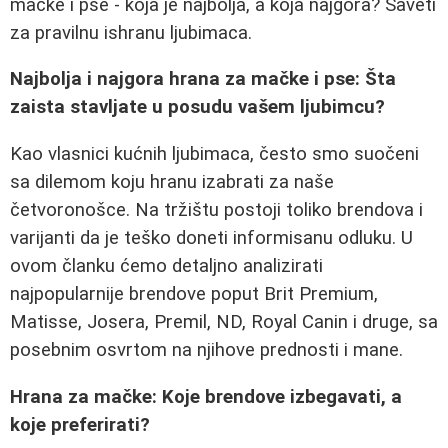
mačke i pse - koja je najbolja, a koja najgora? Saveti
za pravilnu ishranu ljubimaca.
Najbolja i najgora hrana za mačke i pse: Šta
zaista stavljate u posudu vašem ljubimcu?
Kao vlasnici kućnih ljubimaca, često smo suočeni
sa dilemom koju hranu izabrati za naše
četvoronošce. Na tržištu postoji toliko brendova i
varijanti da je teško doneti informisanu odluku. U
ovom članku ćemo detaljno analizirati
najpopularnije brendove poput Brit Premium,
Matisse, Josera, Premil, ND, Royal Canin i druge, sa
posebnim osvrtom na njihove prednosti i mane.
Hrana za mačke: Koje brendove izbegavati, a
koje preferirati?