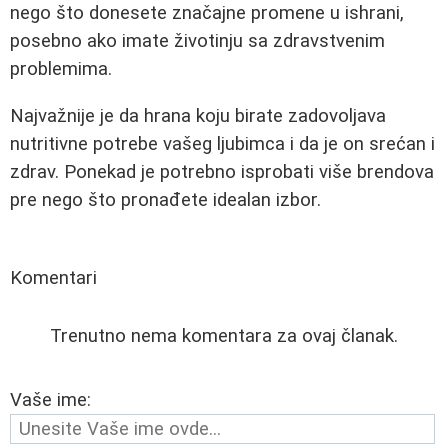
nego što donesete značajne promene u ishrani,
posebno ako imate životinju sa zdravstvenim
problemima.
Najvažnije je da hrana koju birate zadovoljava
nutritivne potrebe vašeg ljubimca i da je on srećan i
zdrav. Ponekad je potrebno isprobati više brendova
pre nego što pronađete idealan izbor.
Komentari
Trenutno nema komentara za ovaj članak.
Vaše ime: