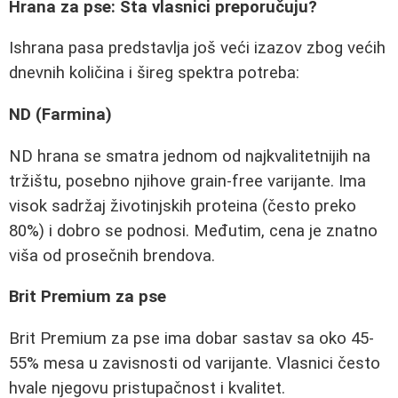
Hrana za pse: Šta vlasnici preporučuju?
Ishrana pasa predstavlja još veći izazov zbog većih
dnevnih količina i šireg spektra potreba:
ND (Farmina)
ND hrana se smatra jednom od najkvalitetnijih na
tržištu, posebno njihove grain-free varijante. Ima
visok sadržaj životinjskih proteina (često preko
80%) i dobro se podnosi. Međutim, cena je znatno
viša od prosečnih brendova.
Brit Premium za pse
Brit Premium za pse ima dobar sastav sa oko 45-
55% mesa u zavisnosti od varijante. Vlasnici često
hvale njegovu pristupačnost i kvalitet.