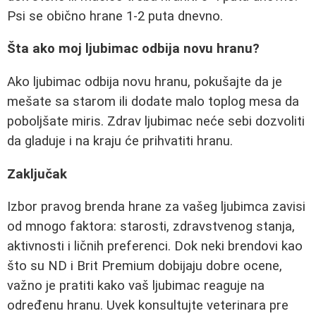
Psi se obično hrane 1-2 puta dnevno.
Šta ako moj ljubimac odbija novu hranu?
Ako ljubimac odbija novu hranu, pokušajte da je
mešate sa starom ili dodate malo toplog mesa da
poboljšate miris. Zdrav ljubimac neće sebi dozvoliti
da gladuje i na kraju će prihvatiti hranu.
Zaključak
Izbor pravog brenda hrane za vašeg ljubimca zavisi
od mnogo faktora: starosti, zdravstvenog stanja,
aktivnosti i ličnih preferenci. Dok neki brendovi kao
što su ND i Brit Premium dobijaju dobre ocene,
važno je pratiti kako vaš ljubimac reaguje na
određenu hranu. Uvek konsultujte veterinara pre