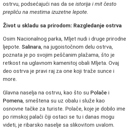
ostrvu, podsećajući nas da se
istorija i mit često
prepliću na mestima izuzetne lepote
.
Život u skladu sa prirodom: Razgledanje ostrva
Osim Nacionalnog parka, Mljet nudi i druge prirodne
ljepote.
Salinara
, na jugoistočnom delu ostrva,
poznata je po svojim peščanim plažama, što je
retkost na uglavnom kamenitoj obali Mljeta. Ovaj
deo ostrva je pravi raj za one koji traže sunce i
more.
Glavna naselja na ostrvu, kao što su
Polače
i
Pomena
, smeštena su uz obalu i služe kao
osnovne tačke za turiste. Polače, koje je dobilo ime
po rimskoj palači čiji ostaci se tu i danas mogu
videti, je ribarsko naselje sa slikovitom uvalom.