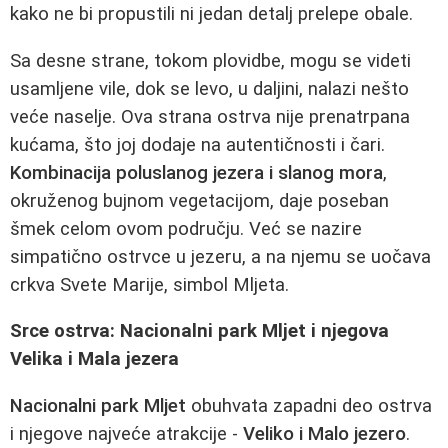
kako ne bi propustili ni jedan detalj prelepe obale.
Sa desne strane, tokom plovidbe, mogu se videti
usamljene vile, dok se levo, u daljini, nalazi nešto
veće naselje. Ova strana ostrva nije prenatrpana
kućama, što joj dodaje na autentičnosti i čari.
Kombinacija poluslanog jezera i slanog mora
,
okruženog bujnom vegetacijom, daje poseban
šmek celom ovom području. Već se nazire
simpatično ostrvce u jezeru, a na njemu se uočava
crkva Svete Marije, simbol Mljeta.
Srce ostrva: Nacionalni park Mljet i njegova
Velika i Mala jezera
Nacionalni park Mljet
obuhvata zapadni deo ostrva
i njegove najveće atrakcije -
Veliko i Malo jezero
.