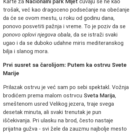
Karte za
Nacionalni park Mljet
čuvaju se ne kao
trošak, već kao dragoceno podsećanje na obećanje
da će se ovom mestu, u roku od godinu dana,
ponovo posvetiti pažnja i vreme. To je poziv da se
ponovo oplovi njegova obala
, da se istraži svaki
ugao i da se duboko udahne miris mediteranskog
bilja i slanog mora.
Prvi susret sa čarolijom: Putem ka ostrvu Svete
Marije
Prilazak ostrvu je već sam po sebi spektakl. Vožnja
brodićem prema malom ostrvcu
Sveta Marija
,
smeštenom usred Velikog jezera, traje svega
desetak minuta, ali svaki trenutak je pun
iščekivanja. Pri ulasku na brod, često nastaje
prijatna gužva - svi žele da zauzmu najbolje mesto