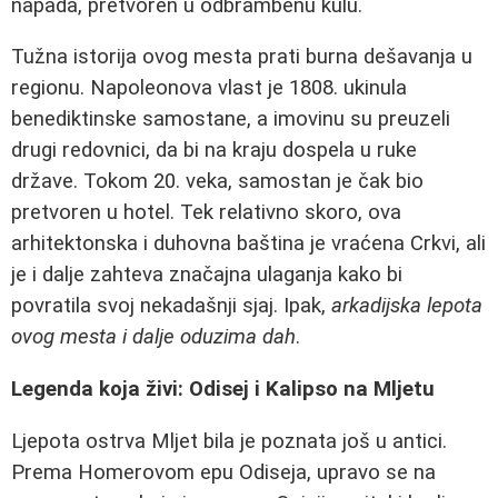
napada, pretvoren u odbrambenu kulu.
Tužna istorija ovog mesta prati burna dešavanja u
regionu. Napoleonova vlast je 1808. ukinula
benediktinske samostane, a imovinu su preuzeli
drugi redovnici, da bi na kraju dospela u ruke
države. Tokom 20. veka, samostan je čak bio
pretvoren u hotel. Tek relativno skoro, ova
arhitektonska i duhovna baština je vraćena Crkvi, ali
je i dalje zahteva značajna ulaganja kako bi
povratila svoj nekadašnji sjaj. Ipak,
arkadijska lepota
ovog mestа i dalje oduzima dah
.
Legenda koja živi: Odisej i Kalipso na Mljetu
Ljepota ostrva Mljet bila je poznata još u antici.
Prema Homerovom epu Odiseja, upravo se na