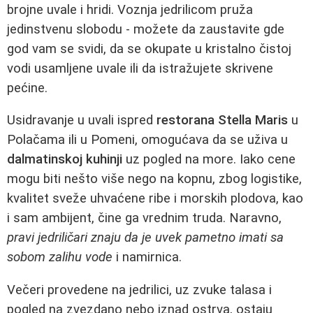
brojne uvale i hridi. Voznja jedrilicom pruža
jedinstvenu slobodu - možete da zaustavite gde
god vam se svidi, da se okupate u kristalno čistoj
vodi usamljene uvale ili da istražujete skrivene
pećine.
Usidravanje u uvali ispred
restorana Stella Maris
u
Polačama ili u Pomeni, omogućava da se uživa u
dalmatinskoj kuhinji
uz pogled na more. Iako cene
mogu biti nešto više nego na kopnu, zbog logistike,
kvalitet sveže uhvaćene ribe i morskih plodova, kao
i sam ambijent, čine ga vrednim truda. Naravno,
pravi jedriličari znaju da je uvek pametno imati sa
sobom zalihu vode
i namirnica.
Večeri provedene na jedrilici, uz zvuke talasa i
pogled na zvezdano nebo iznad ostrva, ostaju