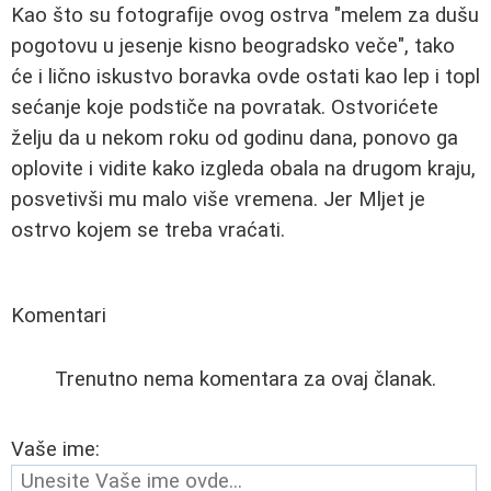
Kao što su fotografije ovog ostrva "melem za dušu
pogotovu u jesenje kisno beogradsko veče", tako
će i lično iskustvo boravka ovde ostati kao lep i topl
sećanje koje podstiče na povratak. Ostvorićete
želju da u nekom roku od godinu dana, ponovo ga
oplovite i vidite kako izgleda obala na drugom kraju,
posvetivši mu malo više vremena. Jer Mljet je
ostrvo kojem se treba vraćati.
Komentari
Trenutno nema komentara za ovaj članak.
Vaše ime: