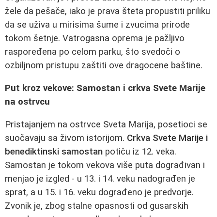
žele da pešače, iako je prava šteta propustiti priliku
da se uživa u mirisima šume i zvucima prirode
tokom šetnje. Vatrogasna oprema je pažljivo
raspoređena po celom parku, što svedoči o
ozbiljnom pristupu zaštiti ove dragocene baštine.
Put kroz vekove: Samostan i crkva Svete Marije
na ostrvcu
Pristajanjem na ostrvce Sveta Marija, posetioci se
suočavaju sa živom istorijom.
Crkva Svete Marije i
benediktinski samostan
potiču iz 12. veka.
Samostan je tokom vekova više puta dograđivan i
menjao je izgled - u 13. i 14. veku nadograđen je
sprat, a u 15. i 16. veku dograđeno je predvorje.
Zvonik je, zbog stalne opasnosti od gusarskih