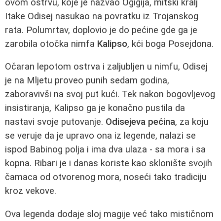
ovom ostrvu, koje je nazvao Ogigija, mitski kralj
Itake Odisej nasukao na povratku iz Trojanskog
rata. Polumrtav, doplovio je do pećine gde ga je
zarobila otočka nimfa
Kalipso
, kći boga Posejdona.
Očaran lepotom ostrva i zaljubljen u nimfu, Odisej
je na Mljetu proveo punih sedam godina,
zaboravivši na svoj put kući. Tek nakon bogovljevog
insistiranja, Kalipso ga je konačno pustila da
nastavi svoje putovanje.
Odisejeva pećina
, za koju
se veruje da je upravo ona iz legende, nalazi se
ispod Babinog polja i ima dva ulaza - sa mora i sa
kopna. Ribari je i danas koriste kao sklonište svojih
čamaca od otvorenog mora, noseći tako tradiciju
kroz vekove.
Ova legenda dodaje sloj magije već tako mističnom