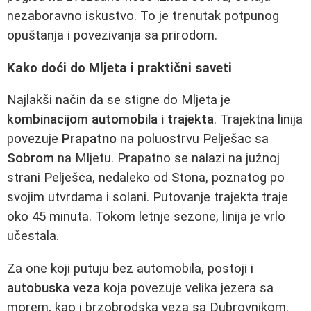
nezaboravno iskustvo. To je trenutak potpunog
opuštanja i povezivanja sa prirodom.
Kako doći do Mljeta i praktični saveti
Najlakši način da se stigne do Mljeta je
kombinacijom automobila i trajekta
. Trajektna linija
povezuje
Prapatno
na poluostrvu Pelješac sa
Sobrom
na Mljetu. Prapatno se nalazi na južnoj
strani Pelješca, nedaleko od Stona, poznatog po
svojim utvrdama i solani. Putovanje trajekta traje
oko 45 minuta. Tokom letnje sezone, linija je vrlo
učestala.
Za one koji putuju bez automobila, postoji i
autobuska veza
koja povezuje velika jezera sa
morem, kao i brzobrodska veza sa Dubrovnikom.