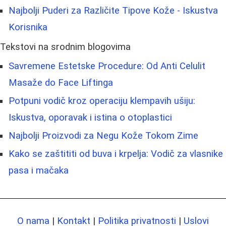
Najbolji Puderi za Različite Tipove Kože - Iskustva
Korisnika
Tekstovi na srodnim blogovima
Savremene Estetske Procedure: Od Anti Celulit
Masaže do Face Liftinga
Potpuni vodič kroz operaciju klempavih ušiju:
Iskustva, oporavak i istina o otoplastici
Najbolji Proizvodi za Negu Kože Tokom Zime
Kako se zaštititi od buva i krpelja: Vodič za vlasnike
pasa i mačaka
O nama
|
Kontakt
|
Politika privatnosti
|
Uslovi