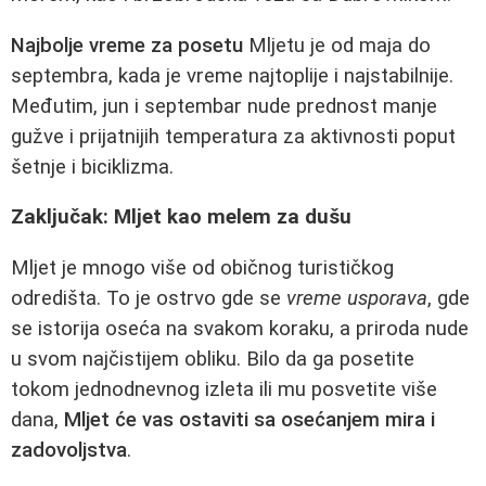
Najbolje vreme za posetu
Mljetu je od maja do
septembra, kada je vreme najtoplije i najstabilnije.
Međutim, jun i septembar nude prednost manje
gužve i prijatnijih temperatura za aktivnosti poput
šetnje i biciklizma.
Zaključak: Mljet kao melem za dušu
Mljet je mnogo više od običnog turističkog
odredišta. To je ostrvo gde se
vreme usporava
, gde
se istorija oseća na svakom koraku, a priroda nude
u svom najčistijem obliku. Bilo da ga posetite
tokom jednodnevnog izleta ili mu posvetite više
dana,
Mljet će vas ostaviti sa osećanjem mira i
zadovoljstva
.