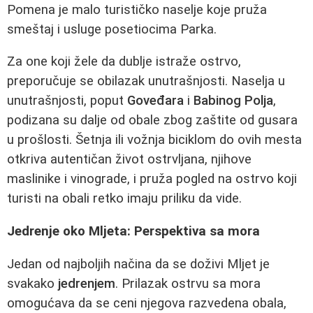
Pomena je malo turističko naselje koje pruža
smeštaj i usluge posetiocima Parka.
Za one koji žele da dublje istraže ostrvo,
preporučuje se obilazak unutrašnjosti. Naselja u
unutrašnjosti, poput
Goveđara
i
Babinog Polja
,
podizana su dalje od obale zbog zaštite od gusara
u prošlosti. Šetnja ili vožnja biciklom do ovih mesta
otkriva autentičan život ostrvljana, njihove
maslinike i vinograde, i pruža pogled na ostrvo koji
turisti na obali retko imaju priliku da vide.
Jedrenje oko Mljeta: Perspektiva sa mora
Jedan od najboljih načina da se doživi Mljet je
svakako
jedrenjem
. Prilazak ostrvu sa mora
omogućava da se ceni njegova razvedena obala,