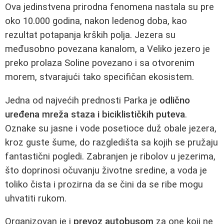
Ova jedinstvena prirodna fenomena nastala su pre
oko 10.000 godina, nakon ledenog doba, kao
rezultat potapanja krških polja. Jezera su
međusobno povezana kanalom, a Veliko jezero je
preko prolaza Soline povezano i sa otvorenim
morem, stvarajući tako specifičan ekosistem.
Jedna od najvećih prednosti Parka je
odlično
uređena mreža staza i biciklističkih puteva
.
Oznake su jasne i vode posetioce duž obale jezera,
kroz guste šume, do razgledišta sa kojih se pružaju
fantastični pogledi. Zabranjen je ribolov u jezerima,
što doprinosi očuvanju životne sredine, a voda je
toliko čista i prozirna da se čini da se ribe mogu
uhvatiti rukom.
Organizovan je i
prevoz autobusom
za one koji ne