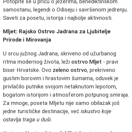
Potopite se u priču o jezerima, benediktinskom
samostanu, legendi o Odiseju i savršenom jedrenju.
Saveti za posetu, istorija i najbolje aktivnosti.
Mljet: Rajsko Ostrvo Jadrana za Ljubitelje
Prirode i Mirovanja
U srcu južnog Jadrana, skriveno od užurbanog
ritma modernog života, leži
ostrvo Mljet
- pravi
biser Hrvatske. Ovo
zeleno ostrvo
, prekriveno
gustim borovim i hrastovim šumama, oduvek je
privlačilo putnike svojom netaknutom lepotom,
bogatom istorijom i atmosferom potpunog smiraja.
Za mnoge, poseta Mljetu nije samo obilazak još
jedne turističke destinacije, već
iskustvo koje
ostavlja traga u duši
.