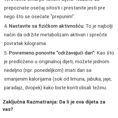
prepoznate osećaj sitosti i prestanite jesti pre
nego što se osećate "prepunim".
Nastavite sa fizičkom aktivnošću:
To je najbolji
način da održite metabolizam aktivan i sprečite
povratak kilograma.
Povremeno ponovite "održavajući dan":
Kao što
je predloženo u originalnoj dijeti, možete jednom
nedeljno (npr. ponedeljkom) imati dan sa
smanjenim kalorijama (sok od limuna, jabuka, jaje,
paradajz, dvopek) kako biste kontrolisali težinu.
Zaključna Razmatranja: Da li je ova dijeta za
vas?