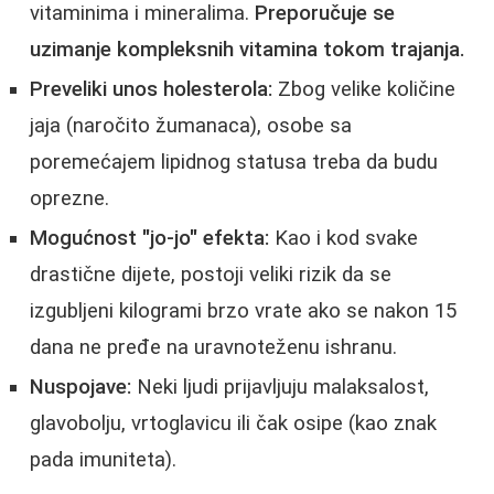
vitaminima i mineralima.
Preporučuje se
uzimanje kompleksnih vitamina tokom trajanja.
Preveliki unos holesterola:
Zbog velike količine
jaja (naročito žumanaca), osobe sa
poremećajem lipidnog statusa treba da budu
oprezne.
Mogućnost "jo-jo" efekta:
Kao i kod svake
drastične dijete, postoji veliki rizik da se
izgubljeni kilogrami brzo vrate ako se nakon 15
dana ne pređe na uravnoteženu ishranu.
Nuspojave:
Neki ljudi prijavljuju malaksalost,
glavobolju, vrtoglavicu ili čak osipe (kao znak
pada imuniteta).