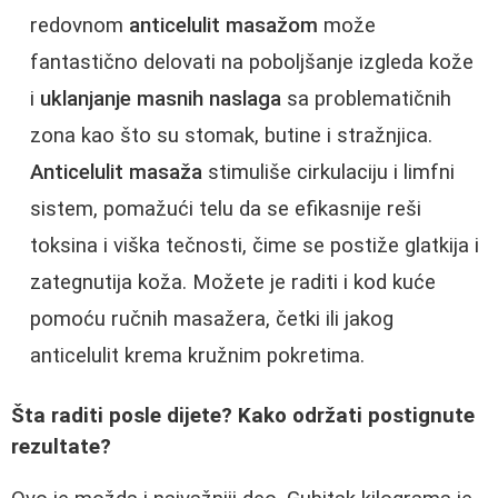
redovnom
anticelulit masažom
može
fantastično delovati na poboljšanje izgleda kože
i
uklanjanje masnih naslaga
sa problematičnih
zona kao što su stomak, butine i stražnjica.
Anticelulit masaža
stimuliše cirkulaciju i limfni
sistem, pomažući telu da se efikasnije reši
toksina i viška tečnosti, čime se postiže glatkija i
zategnutija koža. Možete je raditi i kod kuće
pomoću ručnih masažera, četki ili jakog
anticelulit krema kružnim pokretima.
Šta raditi posle dijete? Kako održati postignute
rezultate?