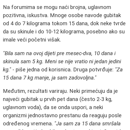
Na forumima se mogu naći brojna, uglavnom
pozitivna, iskustva. Mnoge osobe navode gubitak
od 4 do 7 kilograma tokom 15 dana, dok neke tvrde
da su skinule i do 10-12 kilograma, posebno ako su
imale veći početni višak.
"Bila sam na ovoj dijeti pre mesec-dva, 10 dana i
skinula sam 5 kg. Meni se nije vratio ni jedan jedini
kg."
- piše jedna od korisnica. Druga potvrđuje:
"Za
15 dana 7 kg manje, ja sam zadovoljna."
Međutim, rezultati variraju. Neki primećuju da je
najveći gubitak u prvih pet dana (često 2-3 kg,
uglavnom voda), da se onda uspori, a neki
organizmi jednostavno prestanu da reaguju posle
određenog vremena.
"Ja sam za 15 dana smršala