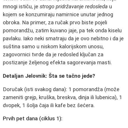
mnogi ističu, je
strogo pridržavanje redosleda
u
kojem se konzumiraju namirnice unutar jednog
obroka. Na primer, za ručak prvo biste pojeli
pomorandžu, zatim kuvano jaje, pa tek onda kiselu
pavlaku. Iako neki smatraju da je ovo nebitno i da je
suština samo u niskom kalorijskom unosu,
zagovornici tvrde da je redosled ključan za
postizanje željenog efekta sagorevanja masti.
Detaljan Jelovnik: Šta se tačno jede?
Doručak (isti svakog dana): 1 pomorandža (može
zameniti grejp, kruška, breskva, dinja ili lubenica), 1
dvopek, 1 šolja čaja ili kafe bez šećera.
Prvih pet dana (ciklus 1):