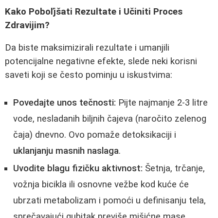
Kako Poboľjšati Rezultate i Učiniti Proces
Zdravijim?
Da biste maksimizirali rezultate i umanjili
potencijalne negativne efekte, slede neki korisni
saveti koji se često pominju u iskustvima:
Povedajte unos tečnosti:
Pijte najmanje 2-3 litre
vode, nesladanih biljnih čajeva (naročito zelenog
čaja) dnevno. Ovo pomaže detoksikaciji i
uklanjanju masnih naslaga
.
Uvodite blagu fizičku aktivnost:
Šetnja, trčanje,
vožnja bicikla ili osnovne vežbe kod kuće će
ubrzati metabolizam i pomoći u definisanju tela,
sprečavajući gubitak previše mišićne mase.