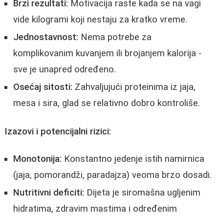
Brzi rezultati:
Motivacija raste kada se na vagi
vide kilogrami koji nestaju za kratko vreme.
Jednostavnost:
Nema potrebe za
komplikovanim kuvanjem ili brojanjem kalorija -
sve je unapred određeno.
Osećaj sitosti:
Zahvaljujući proteinima iz jaja,
mesa i sira, glad se relativno dobro kontroliše.
Izazovi i potencijalni rizici:
Monotonija:
Konstantno jedenje istih namirnica
(jaja, pomorandži, paradajza) veoma brzo dosadi.
Nutritivni deficiti:
Dijeta je siromašna ugljenim
hidratima, zdravim mastima i određenim