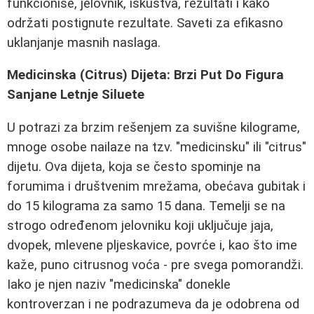
funkcioniše, jelovnik, iskustva, rezultati i kako
održati postignute rezultate. Saveti za efikasno
uklanjanje masnih naslaga.
Medicinska (Citrus) Dijeta: Brzi Put Do Figura
Sanjane Letnje Siluete
U potrazi za brzim rešenjem za suvišne kilograme,
mnoge osobe nailaze na tzv. "medicinsku" ili "citrus"
dijetu. Ova dijeta, koja se često spominje na
forumima i društvenim mrežama, obećava gubitak i
do 15 kilograma za samo 15 dana. Temelji se na
strogo određenom jelovniku koji uključuje jaja,
dvopek, mlevene pljeskavice, povrće i, kao što ime
kaže, puno citrusnog voća - pre svega pomorandži.
Iako je njen naziv "medicinska" donekle
kontroverzan i ne podrazumeva da je odobrena od