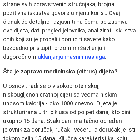
strane svih zdravstvenih stručnjaka, brojna
pozitivna iskustva govore u njenu korist. Ovaj
članak će detaljno razjasniti na čemu se zasniva
ova dijeta, dati pregled jelovnika, analizirati iskustva
onih koji su je probali i ponuditi savete kako
bezbedno pristupiti brzom mršavljenju i
dugoročnom
uklanjanju masnih naslaga
.
Šta je zapravo medicinska (citrus) dijeta?
U osnovi, radi se o visokoproteinskoj,
niskougljenohidratnoj dijeti sa veoma niskim
unosom kalorija - oko 1000 dnevno. Dijeta je
strukturirana u tri ciklusa od po pet dana, što čini
ukupno 15 dana. Svaki dan ima tačno određen
jelovnik za doručak, ručak i večeru, a doručak je isti
tokom celih 15 dana. Ključna karakteristika, koju