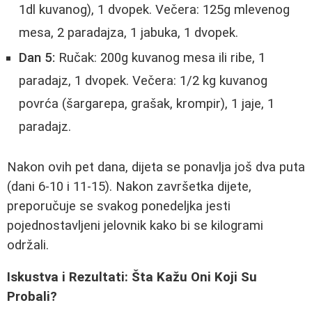
1dl kuvanog), 1 dvopek. Večera: 125g mlevenog
mesa, 2 paradajza, 1 jabuka, 1 dvopek.
Dan 5:
Ručak: 200g kuvanog mesa ili ribe, 1
paradajz, 1 dvopek. Večera: 1/2 kg kuvanog
povrća (šargarepa, grašak, krompir), 1 jaje, 1
paradajz.
Nakon ovih pet dana, dijeta se ponavlja još dva puta
(dani 6-10 i 11-15). Nakon završetka dijete,
preporučuje se svakog ponedeljka jesti
pojednostavljeni jelovnik kako bi se kilogrami
održali.
Iskustva i Rezultati: Šta Kažu Oni Koji Su
Probali?