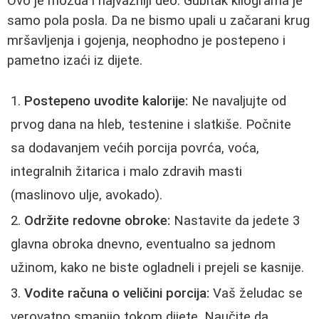
Ovo je možda i najvažniji deo. Gubitak kilograma je
samo pola posla. Da ne bismo upali u začarani krug
mršavljenja i gojenja, neophodno je postepeno i
pametno izaći iz dijete.
Postepeno uvodite kalorije:
Ne navaljujte od
prvog dana na hleb, testenine i slatkiše. Počnite
sa dodavanjem većih porcija povrća, voća,
integralnih žitarica i malo zdravih masti
(maslinovo ulje, avokado).
Održite redovne obroke:
Nastavite da jedete 3
glavna obroka dnevno, eventualno sa jednom
užinom, kako ne biste ogladneli i prejeli se kasnije.
Vodite računa o veličini porcija:
Vaš želudac se
verovatno smanjio tokom dijete. Naučite da