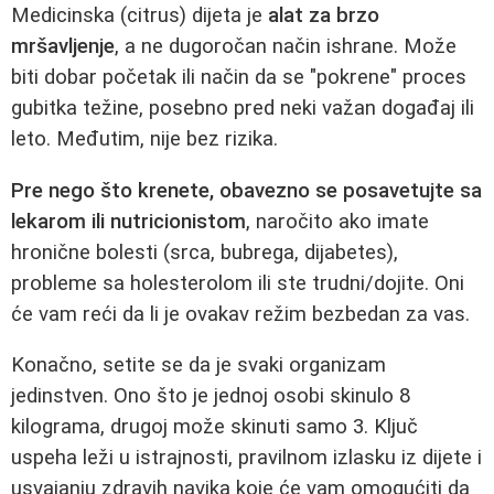
Medicinska (citrus) dijeta je
alat za brzo
mršavljenje
, a ne dugoročan način ishrane. Može
biti dobar početak ili način da se "pokrene" proces
gubitka težine, posebno pred neki važan događaj ili
leto. Međutim, nije bez rizika.
Pre nego što krenete, obavezno se posavetujte sa
lekarom ili nutricionistom
, naročito ako imate
hronične bolesti (srca, bubrega, dijabetes),
probleme sa holesterolom ili ste trudni/dojite. Oni
će vam reći da li je ovakav režim bezbedan za vas.
Konačno, setite se da je svaki organizam
jedinstven. Ono što je jednoj osobi skinulo 8
kilograma, drugoj može skinuti samo 3. Ključ
uspeha leži u istrajnosti, pravilnom izlasku iz dijete i
usvajanju zdravih navika koje će vam omogućiti da