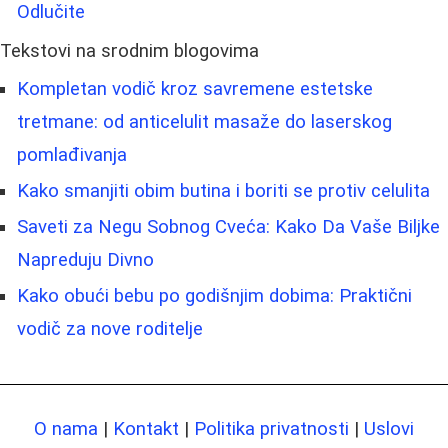
Odlučite
Tekstovi na srodnim blogovima
Kompletan vodič kroz savremene estetske
tretmane: od anticelulit masaže do laserskog
pomlađivanja
Kako smanjiti obim butina i boriti se protiv celulita
Saveti za Negu Sobnog Cveća: Kako Da Vaše Biljke
Napreduju Divno
Kako obući bebu po godišnjim dobima: Praktični
vodič za nove roditelje
O nama
|
Kontakt
|
Politika privatnosti
|
Uslovi