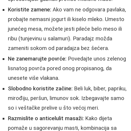
Koristite zamene:
Ako vam ne odgovara pavlaka,
probajte nemasni jogurt ili kiselо mleko. Umesto
junećeg mesa, možete jesti pileće belo meso ili
ribu (tunjevinu u salamuri). Paradajz možda
zameniti sokom od paradajza bez šećera.
Ne zanemarujte povrće:
Povedajte unos zelenog
lisnatog povrća pored onog propisanog, da
unesete više vlakana.
Slobodno koristite začine:
Beli luk, biber, papriku,
mirođiju, peršun, limunov sok. Izbegavajte samo
so i veštačke prelive u što većoj meri.
Razmislite o
anticelulit masaži
:
Kako dijeta
pomaže u sagorevanju masti, kombinacija sa