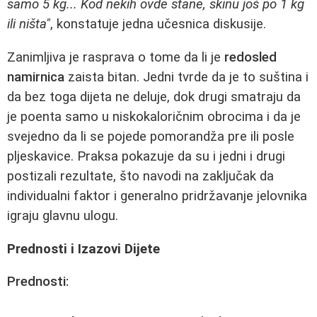
samo 5 kg... Kod nekih ovde stane, skinu još po 1 kg
ili ništa"
, konstatuje jedna učesnica diskusije.
Zanimljiva je rasprava o tome da li je
redosled
namirnica
zaista bitan. Jedni tvrde da je to suština i
da bez toga dijeta ne deluje, dok drugi smatraju da
je poenta samo u niskokaloričnim obrocima i da je
svejedno da li se pojede pomorandža pre ili posle
pljeskavice. Praksa pokazuje da su i jedni i drugi
postizali rezultate, što navodi na zaključak da
individualni faktor i generalno pridržavanje jelovnika
igraju glavnu ulogu.
Prednosti i Izazovi Dijete
Prednosti: