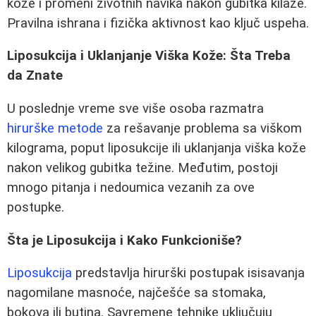
kože i promeni životnih navika nakon gubitka kilaže.
Pravilna ishrana i fizička aktivnost kao ključ uspeha.
Liposukcija i Uklanjanje Viška Kože: Šta Treba
da Znate
U poslednje vreme sve više osoba razmatra
hirurške metode
za rešavanje problema sa viškom
kilograma, poput liposukcije ili uklanjanja viška kože
nakon velikog gubitka težine. Međutim, postoji
mnogo pitanja i nedoumica vezanih za ove
postupke.
Šta je Liposukcija i Kako Funkcioniše?
Liposukcija
predstavlja hirurški postupak isisavanja
nagomilane masnoće, najčešće sa stomaka,
bokova ili butina. Savremene tehnike uključuju