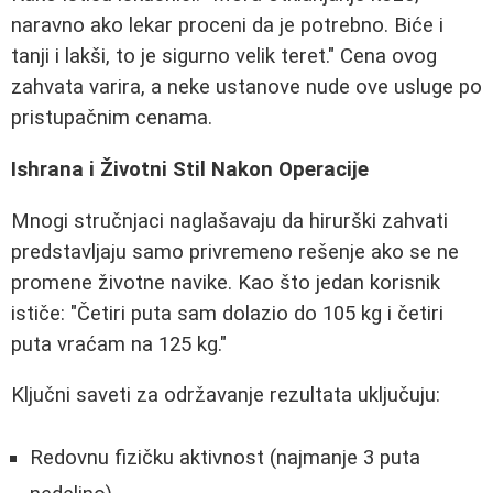
naravno ako lekar proceni da je potrebno. Biće i
tanji i lakši, to je sigurno velik teret." Cena ovog
zahvata varira, a neke ustanove nude ove usluge po
pristupačnim cenama.
Ishrana i Životni Stil Nakon Operacije
Mnogi stručnjaci naglašavaju da hirurški zahvati
predstavljaju samo privremeno rešenje ako se ne
promene životne navike. Kao što jedan korisnik
ističe: "Četiri puta sam dolazio do 105 kg i četiri
puta vraćam na 125 kg."
Ključni saveti za održavanje rezultata uključuju:
Redovnu fizičku aktivnost (najmanje 3 puta