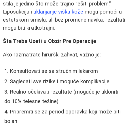
stila je jedino što može trajno rešiti problem."
Liposukcija i
uklanjanje viška kože
mogu pomoći u
estetskom smislu, ali bez promene navika, rezultati
mogu biti kratkotrajni.
Šta Treba Uzeti u Obzir Pre Operacije
Ako razmatrate hirurški zahvat, važno je:
Konsultovati se sa stručnim lekarom
Sagledati sve rizike i moguće komplikacije
Realno očekivati rezultate (moguće je ukloniti
do 10% telesne težine)
Pripremiti se za period oporavka koji može biti
bolan