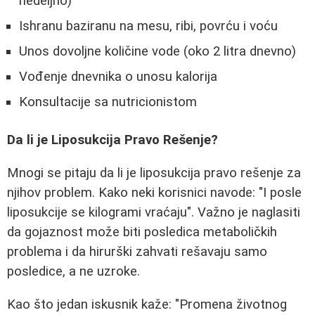
nedeljno)
Ishranu baziranu na mesu, ribi, povrću i voću
Unos dovoljne količine vode (oko 2 litra dnevno)
Vođenje dnevnika o unosu kalorija
Konsultacije sa nutricionistom
Da li je Liposukcija Pravo Rešenje?
Mnogi se pitaju da li je liposukcija pravo rešenje za
njihov problem. Kako neki korisnici navode: "I posle
liposukcije se kilogrami vraćaju". Važno je naglasiti
da gojaznost može biti posledica metaboličkih
problema i da hirurški zahvati rešavaju samo
posledice, a ne uzroke.
Kao što jedan iskusnik kaže: "Promena životnog