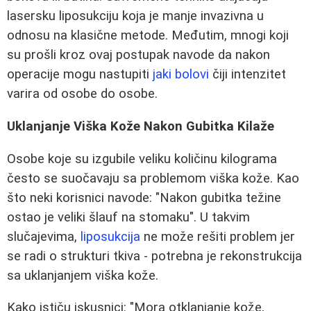
lasersku liposukciju koja je manje invazivna u
odnosu na klasične metode. Međutim, mnogi koji
su prošli kroz ovaj postupak navode da nakon
operacije mogu nastupiti
jaki bolovi
čiji intenzitet
varira od osobe do osobe.
Uklanjanje Viška Kože Nakon Gubitka Kilaže
Osobe koje su izgubile veliku količinu kilograma
često se suočavaju sa problemom viška kože. Kao
što neki korisnici navode: "Nakon gubitka težine
ostao je veliki šlauf na stomaku". U takvim
slučajevima,
liposukcija
ne može rešiti problem jer
se radi o strukturi tkiva - potrebna je rekonstrukcija
sa uklanjanjem viška kože.
Kako ističu iskusnici: "Mora otklanjanje kože,