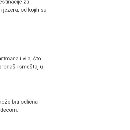
destinacije za
 jezera, od kojih su
rtmana i vila, što
 pronašli smeštaj u
ože biti odlična
a decom.