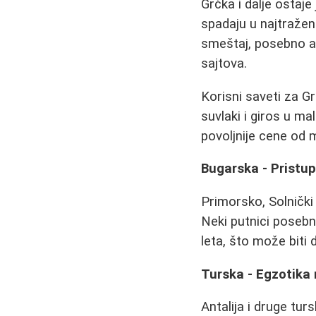
Grčka i dalje ostaje
spadaju u najtražen
smeštaj, posebno ako
sajtova.
Korisni saveti za Gr
suvlaki i giros u m
povoljnije cene od m
Bugarska - Pristu
Primorsko, Solnički 
Neki putnici posebn
leta, što može biti
Turska - Egzotik
Antalija i druge tur