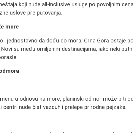
eštaja koji nude all-inclusive usluge po povoljnim ce
izne uslove pre putovanja.
že more
zo i jednostavno da dođu do mora, Crna Gora ostaje po
g Novi su među omiljenim destinacijama, iako neki putni
orasle.
i odmora
omenu u odnosu na more, planinski odmor može biti odl
ki centri nude čist vazduh i prelepe prirodne pejzaže.