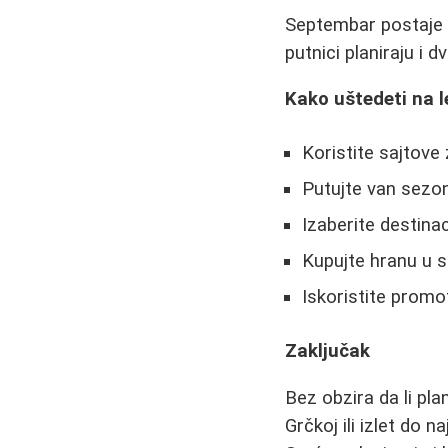
Septembar postaje 
putnici planiraju i
Kako uštedeti na l
Koristite sajtove
Putujte van sezon
Izaberite destina
Kupujte hranu u 
Iskoristite promo
Zaključak
Bez obzira da li pl
Grčkoj ili izlet do 