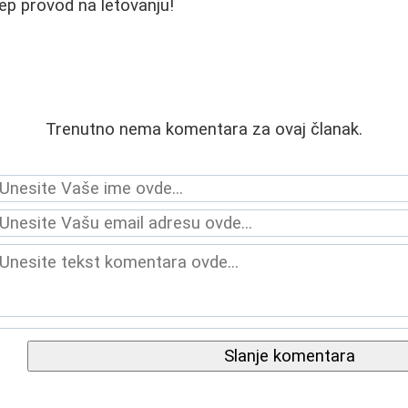
lep provod na letovanju!
Trenutno nema komentara za ovaj članak.
Slanje komentara