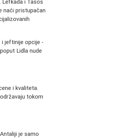
f, Lefkada i Tasos
že naći pristupačan
ijalizovanih
 jeftinije opcije -
 poput Lidla nude
ene i kvaliteta.
e održavaju tokom
 Antaliji je samo