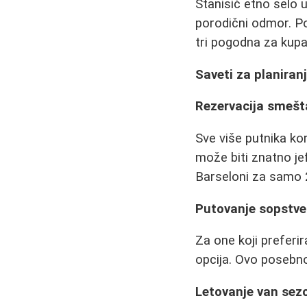
Stanisić etno selo u 
porodični odmor. Po
tri pogodna za kupa
Saveti za planiran
Rezervacija smešt
Sve više putnika kor
može biti znatno jef
Barseloni za samo 
Putovanje sopstv
Za one koji preferi
opcija. Ovo posebno
Letovanje van sez