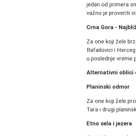
jedan od primera sm
važno je proveriti v
Crna Gora - Najbli
Za one koji žele br
Rafailovici i Herce
u poslednje vreme p
Alternativni oblic
Planinski odmor
Za one koji žele pr
Tara i drugi planins
Etno sela i jezera