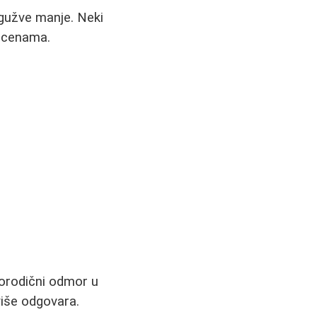
gužve manje. Neki
m cenama.
porodični odmor u
više odgovara.