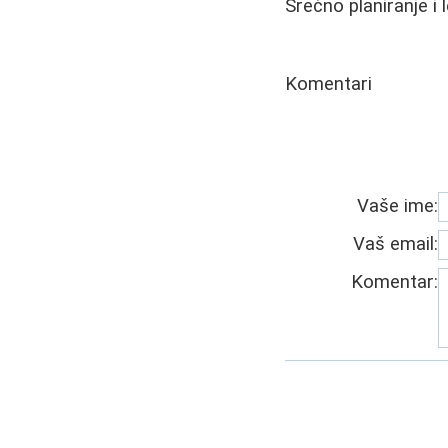
Srećno planiranje i 
Komentari
Vaše ime:
Vaš email:
Komentar: