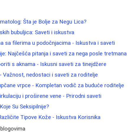
atolog: Šta je Bolje za Negu Lica?
ih bubuljica: Saveti i iskustva
 sa filerima u podočnjacima - Iskustva i saveti
ije: Najčešća pitanja i saveti za nega posle tretmana
oriti s aknama - Iskusni saveti za tinejdžere
 Važnost, nedostaci i saveti za roditelje
pupčane vrpce - Kompletan vodič za buduće roditelje
rkulaciju i proširene vene - Prirodni saveti
Koje Su Seksipilnije?
Različite Tipove Kože - Iskustva Korisnika
 blogovima