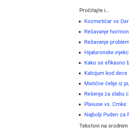
Pročitajte i...
Kozmetičar vs Derm
Rešavanje hormonsk
Rešavanje problema
Hijaluronske injekc
Kako se efikasno b
Kalcijum kod dece -
Matične ćelije iz 
Rešenja za slabu ci
Plavuse vs. Crnke: 
Najbolji Puderi za 
Tekstovi na srodnim