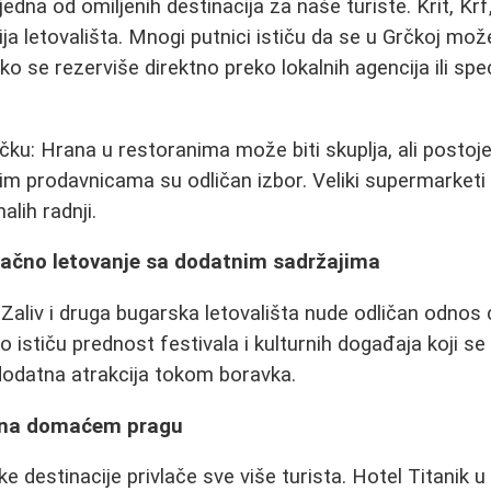
 jedna od omiljenih destinacija za naše turiste. Krit, Kr
ija letovališta. Mnogi putnici ističu da se u Grčkoj mo
 se rezerviše direktno preko lokalnih agencija ili spec
čku: Hrana u restoranima može biti skuplja, ali postoje i
alim prodavnicama su odličan izbor. Veliki supermarketi
alih radnji.
pačno letovanje sa dodatnim sadržajima
Zaliv i druga bugarska letovališta nude odličan odnos c
o ističu prednost festivala i kulturnih događaja koji s
 dodatna atrakcija tokom boravka.
a na domaćem pragu
ske destinacije privlače sve više turista. Hotel Titanik u