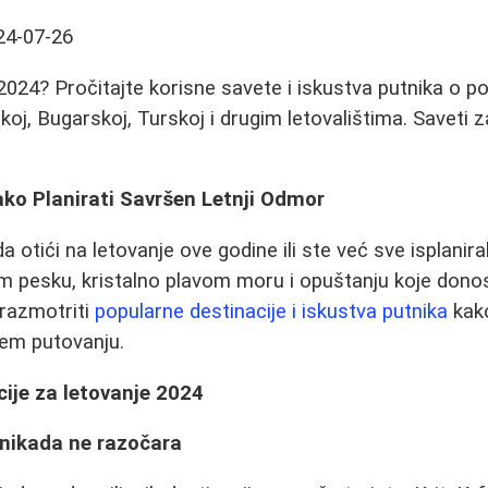
24-07-26
 2024? Pročitajte korisne savete i iskustva putnika o p
koj, Bugarskoj, Turskoj i drugim letovalištima. Saveti 
ko Planirati Savršen Letnji Odmor
da otići na letovanje ove godine ili ste već sve isplanir
m pesku, kristalno plavom moru i opuštanju koje donos
razmotriti
popularne destinacije i iskustva putnika
kako
jem putovanju.
ije za letovanje 2024
i nikada ne razočara