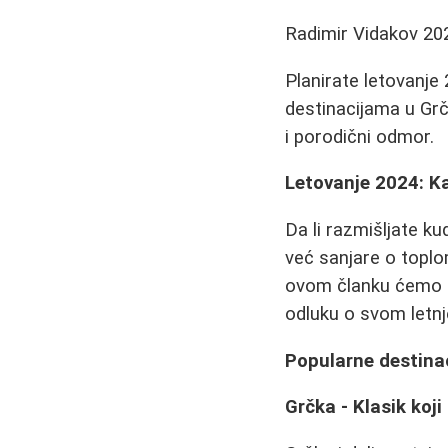
Radimir Vidakov
20
Planirate letovanje
destinacijama u Grč
i porodični odmor.
Letovanje 2024: Ka
Da li razmišljate ku
već sanjare o toplo
ovom članku ćemo 
odluku o svom letn
Popularne destinac
Grčka - Klasik koj