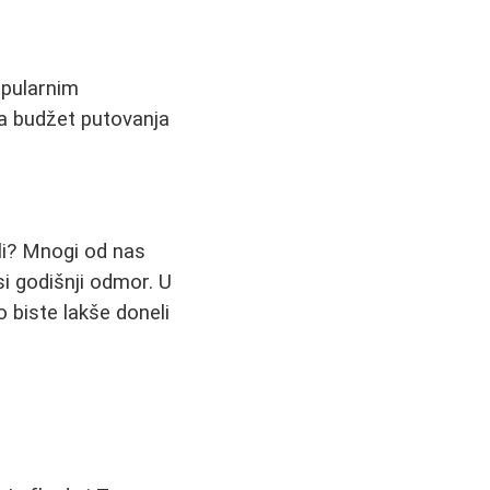
opularnim
za budžet putovanja
ali? Mnogi od nas
i godišnji odmor. U
 biste lakše doneli