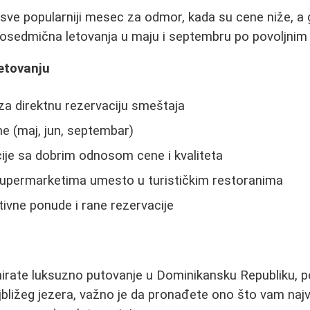
sve popularniji mesec za odmor, kada su cene niže, a 
 dvosedmična letovanja u maju i septembru po povoljni
etovanju
 za direktnu rezervaciju smeštaja
e (maj, jun, septembar)
cije sa dobrim odnosom cene i kvaliteta
supermarketima umesto u turističkim restoranima
tivne ponude i rane rezervacije
anirate luksuzno putovanje u Dominikansku Republiku, 
najbližeg jezera, važno je da pronađete ono što vam naj