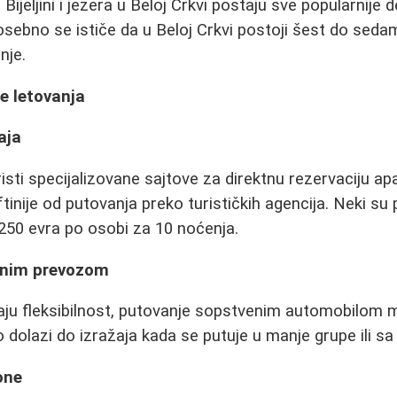
Bijeljini i jezera u Beloj Crkvi postaju sve popularnije 
sebno se ističe da u Beloj Crkvi postoji šest do sedam
nje.
je letovanja
aja
isti specijalizovane sajtove za direktnu rezervaciju apa
tinije od putovanja preko turističkih agencija. Neki su
250 evra po osobi za 10 noćenja.
enim prevozom
raju fleksibilnost, putovanje sopstvenim automobilom m
 dolazi do izražaja kada se putuje u manje grupe ili s
one