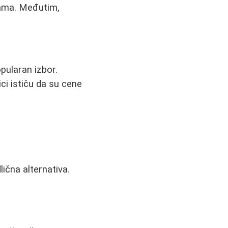
nama. Međutim,
pularan izbor.
ci ističu da su cene
ična alternativa.