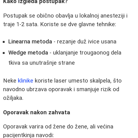
Kako izgleda postupak?
Postupak se obično obavlja u lokalnoj anesteziji i
traje 1-2 sata. Koriste se dve glavne tehnike:
Linearna metoda
- rezanje duž ivice usana
Wedge metoda
- uklanjanje trougaonog dela
tkiva sa unutrašnje strane
Neke
klinike
koriste laser umesto skalpela, što
navodno ubrzava oporavak i smanjuje rizik od
ožiljaka.
Oporavak nakon zahvata
Oporavak varira od žene do žene, ali većina
pacijentkinja navodi: