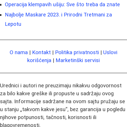
Operacija klempavih ušiju: Sve što treba da znate
Najbolje Maskare 2023. i Prirodni Tretmani za
Lepotu
O nama
|
Kontakt
|
Politika privatnosti
|
Uslovi
korišćenja
|
Marketinški servisi
Urednici i autori ne preuzimaju nikakvu odgovornost
za bilo kakve greške ili propuste u sadržaju ovog
sajta. Informacije sadržane na ovom sajtu pružaju se
u stanju „takvom kakve jesu“, bez garancija u pogledu
njihove potpunosti, tačnosti, korisnosti ili
blagovremenosti.