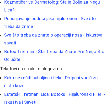
Kozmetičar vs Dermatolog: Šta je Bolje za Negu
Lica?
Popunjavanje podočnjaka hijaluronom: Sve što
treba da znate
Sve što treba da znate o operaciji nosa - Iskustva i
saveti
Botox Tretman - Šta Treba da Znate Pre Nego Što
Odlučite
Tekstovi na srodnim blogovima
Kako se rešiti bubuljica i fleka: Potpuni vodič za
čistu kožu
Estetski Tretmani Lica: Botoks i Hijaluronski Fileri -
Iskustva i Saveti