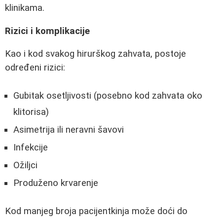
klinikama.
Rizici i komplikacije
Kao i kod svakog hirurškog zahvata, postoje
određeni rizici:
Gubitak osetljivosti (posebno kod zahvata oko
klitorisa)
Asimetrija ili neravni šavovi
Infekcije
Ožiljci
Produženo krvarenje
Kod manjeg broja pacijentkinja može doći do