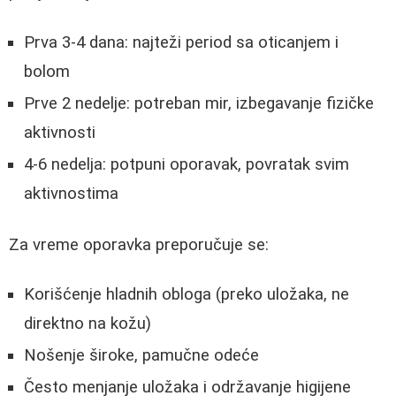
Prva 3-4 dana: najteži period sa oticanjem i
bolom
Prve 2 nedelje: potreban mir, izbegavanje fizičke
aktivnosti
4-6 nedelja: potpuni oporavak, povratak svim
aktivnostima
Za vreme oporavka preporučuje se:
Korišćenje hladnih obloga (preko uložaka, ne
direktno na kožu)
Nošenje široke, pamučne odeće
Često menjanje uložaka i održavanje higijene