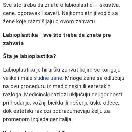
Sve što treba da znate o labioplastici - iskustva,
cene, oporavak i saveti. Najkompletniji vodič za
žene koje razmišljaju o ovom zahvatu.
Labioplastika - sve što treba da znate pre
zahvata
Šta je labioplastika?
Labioplastika je hirurški zahvat kojim se koriguju
velike i male
stidne usne
. Mnoge žene se odlučuju
na ovu proceduru iz medicinskih ili estetskih
razloga. Medicinski razlozi uključuju neugodnosti
pri hodanju, vožnji bicikla ili nošenju uske odeće,
dok estetski razlozi podrazumevaju želju za
promenom izgleda genitalija.