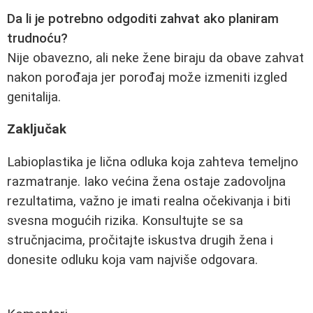
Da li je potrebno odgoditi zahvat ako planiram
trudnoću?
Nije obavezno, ali neke žene biraju da obave zahvat
nakon porođaja jer porođaj može izmeniti izgled
genitalija.
Zaključak
Labioplastika je lična odluka koja zahteva temeljno
razmatranje. Iako većina žena ostaje zadovoljna
rezultatima, važno je imati realna očekivanja i biti
svesna mogućih rizika. Konsultujte se sa
stručnjacima, pročitajte iskustva drugih žena i
donesite odluku koja vam najviše odgovara.