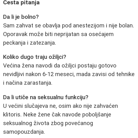
Česta pitanja
Da li je bolno?
Sam zahvat se obavlja pod anestezijom i nije bolan.
Oporavak može biti neprijatan sa osećajem
peckanja i zatezanja.
Koliko dugo traju ožiljci?
Većina žena navodi da ožiljci postaju gotovo
nevidljivi nakon 6-12 meseci, mada zavisi od tehnike
i načina zarastanja.
Da li utiče na seksualnu funkciju?
U većini slučajeva ne, osim ako nije zahvaćen
klitoris. Neke žene čak navode poboljšanje
seksualnog života zbog povećanog
samopouzdanja.