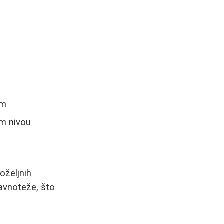
am
om nivou
oželjnih
avnoteže, što