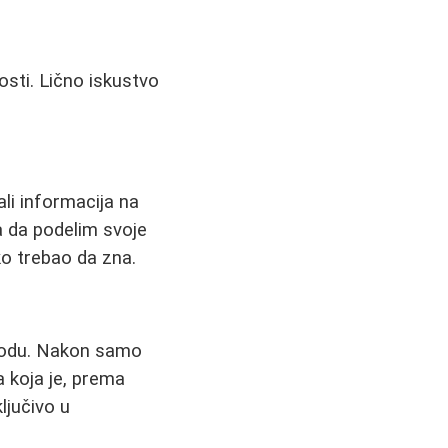
osti. Lično iskustvo
ali informacija na
a da podelim svoje
ko trebao da zna.
 vodu. Nakon samo
a koja je, prema
ljučivo u