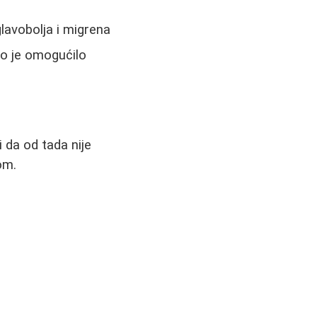
lavobolja i migrena
što je omogućilo
 da od tada nije
om.