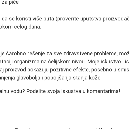
 za piće
da se koristi više puta (proverite uputstva proizvođač
tokom celog dana.
nije čarobno rešenje za sve zdravstvene probleme, mo
rataciji organizma na ćelijskom nivou. Moje iskustvo i 
vaj proizvod pokazuju pozitivne efekte, posebno u smis
njenja glavobolja i poboljšanja stanja kože.
oralnu vodu? Podelite svoja iskustva u komentarima!