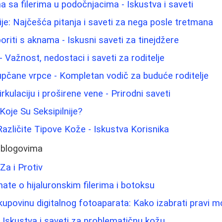
 sa filerima u podočnjacima - Iskustva i saveti
ije: Najčešća pitanja i saveti za nega posle tretmana
oriti s aknama - Iskusni saveti za tinejdžere
 Važnost, nedostaci i saveti za roditelje
pupčane vrpce - Kompletan vodič za buduće roditelje
rkulaciju i proširene vene - Prirodni saveti
Koje Su Seksipilnije?
Različite Tipove Kože - Iskustva Korisnika
 blogovima
 Za i Protiv
nate o hijaluronskim filerima i botoksu
upovinu digitalnog fotoaparata: Kako izabrati pravi m
Iskustva i saveti za problematičnu kožu