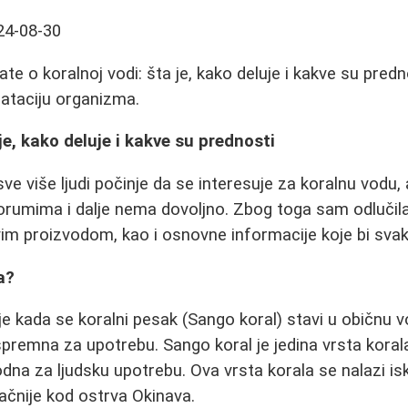
24-08-30
te o koralnoj vodi: šta je, kako deluje i kakve su predn
drataciju organizma.
je, kako deluje i kakve su prednosti
e više ljudi počinje da se interesuje za koralnu vodu, 
orumima i dalje nema dovoljno. Zbog toga sam odlučil
vim proizvodom, kao i osnovne informacije koje bi sva
a?
e kada se koralni pesak (Sango koral) stavi u običnu
spremna za upotrebu. Sango koral je jedina vrsta koral
dna za ljudsku upotrebu. Ova vrsta korala se nalazi isk
čnije kod ostrva Okinava.