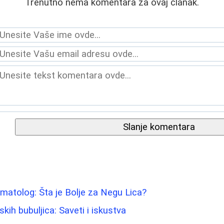
Trenutno nema komentara za ovaj članak.
Slanje komentara
atolog: Šta je Bolje za Negu Lica?
ih bubuljica: Saveti i iskustva