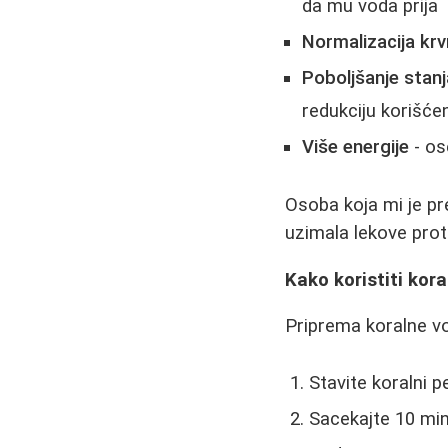
da mu voda prija
Normalizacija krv
Poboljšanje stanj
redukciju korišće
Više energije
- os
Osoba koja mi je pre
uzimala lekove proti
Kako koristiti kor
Priprema koralne vo
Stavite koralni p
Sacekajte 10 mi