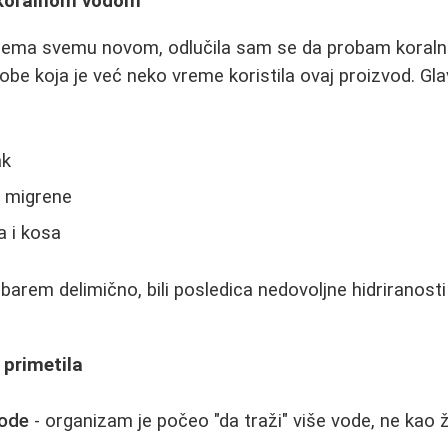
 koralnom vodom
 prema svemu novom, odlučila sam se da probam koral
obe koja je već neko vreme koristila ovaj proizvod. Gla
ak
i migrene
a i kosa
, barem delimično, bili posledica nedovoljne hidriranos
primetila
vode
- organizam je počeo "da traži" više vode, ne kao 