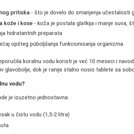
nog pritiska
- što je dovelo do smanjenja učestalosti g
a kože i kose
- koža je postala glatkija i manje suva, 
nja hidratantnih preparata
ećaj opšteg poboljšanja funkcionisanja organizma
poručila koralnu vodu koristi je već 10 meseci i navodi
v glavobolje, dok je ranije stalno nosio tablete sa sob
alnu vodu?
de je izuzetno jednostavna:
esak u čistu vodu (1,5-2 litra)
nuta