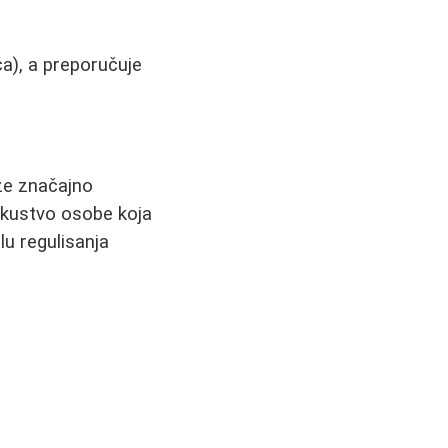
a), a preporučuje
že značajno
iskustvo osobe koja
lu regulisanja