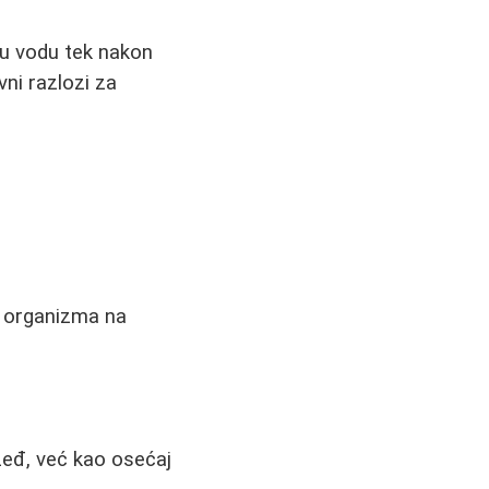
nu vodu tek nakon
vni razlozi za
ti organizma na
žeđ, već kao osećaj