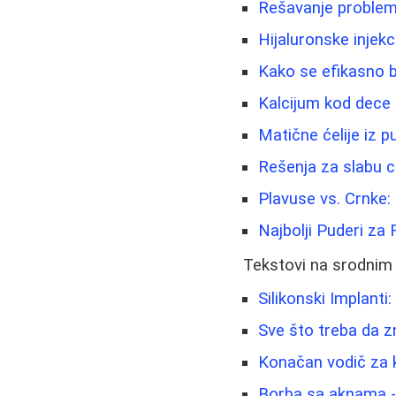
Rešavanje problema
Hijaluronske injekc
Kako se efikasno b
Kalcijum kod dece -
Matične ćelije iz 
Rešenja za slabu ci
Plavuse vs. Crnke: 
Najbolji Puderi za 
Tekstovi na srodnim
Silikonski Implanti:
Sve što treba da z
Konačan vodič za k
Borba sa aknama - 