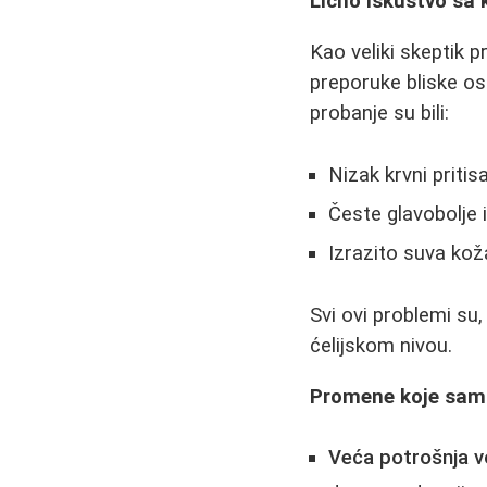
Lično iskustvo sa
Kao veliki skeptik
preporuke bliske os
probanje su bili:
Nizak krvni pritis
Česte glavobolje 
Izrazito suva kož
Svi ovi problemi su
ćelijskom nivou.
Promene koje sam 
Veća potrošnja 