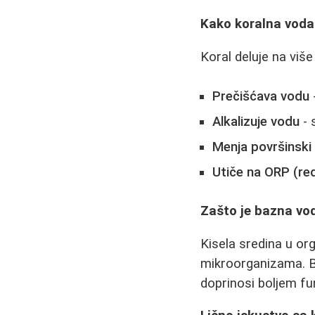
Kako koralna voda
Koral deluje na više
Prečišćava vodu
Alkalizuje vodu
- 
Menja površinski
Utiče na ORP (red
Zašto je bazna vo
Kisela sredina u org
mikroorganizama. B
doprinosi boljem fu