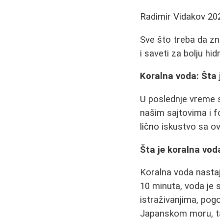
Radimir Vidakov
20
Sve što treba da zna
i saveti za bolju hi
Koralna voda: Šta 
U poslednje vreme sv
našim sajtovima i f
lično iskustvo sa o
Šta je koralna vod
Koralna voda nastaj
10 minuta, voda je 
istraživanjima, pogo
Japanskom moru, ta