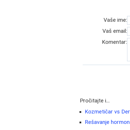
Vaše ime:
Vaš email:
Komentar:
Pročitajte i...
Kozmetičar vs Derm
Rešavanje hormonsk