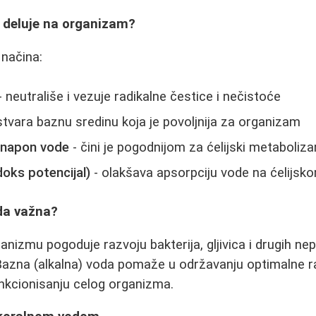
 deluje na organizam?
 načina:
- neutrališe i vezuje radikalne čestice i nečistoće
stvara baznu sredinu koja je povoljnija za organizam
 napon vode
- čini je pogodnijom za ćelijski metaboliz
oks potencijal)
- olakšava apsorpciju vode na ćelijsk
da važna?
anizmu pogoduje razvoju bakterija, gljivica i drugih nep
azna (alkalna) voda pomaže u održavanju optimalne r
nkcionisanju celog organizma.