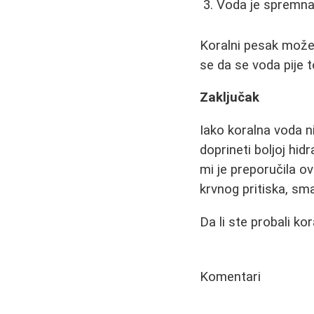
Voda je spremna
Koralni pesak može 
se da se voda pije 
Zaključak
Iako koralna voda 
doprineti boljoj hid
mi je preporučila o
krvnog pritiska, sma
Da li ste probali k
Komentari