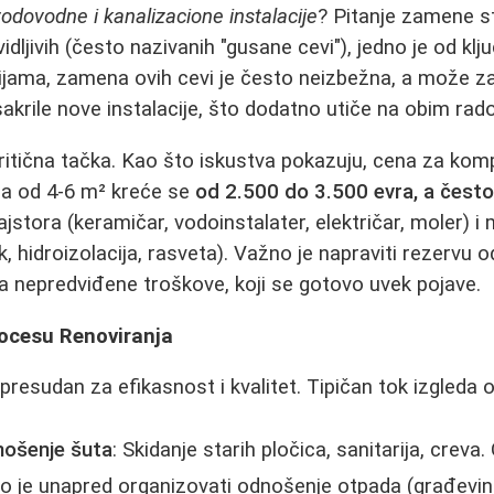
odovodne i kanalizacione instalacije
? Pitanje zamene st
idljivih (često nazivanih "gusane cevi"), jedno je od klj
jama, zamena ovih cevi je često neizbežna, a može za
sakrile nove instalacije, što dodatno utiče na obim rad
ritična tačka. Kao što iskustva pokazuju, cena za kom
la od 4-6 m² kreće se
od 2.500 do 3.500 evra, a često 
tora (keramičar, vodoinstalater, električar, moler) i m
pak, hidroizolacija, rasveta). Važno je napraviti rezervu
a nepredviđene troškove, koji se gotovo uvek pojave.
rocesu Renoviranja
presudan za efikasnost i kvalitet. Tipičan tok izgleda 
nošenje šuta
: Skidanje starih pločica, sanitarija, creva. 
 je unapred organizovati odnošenje otpada (građevins