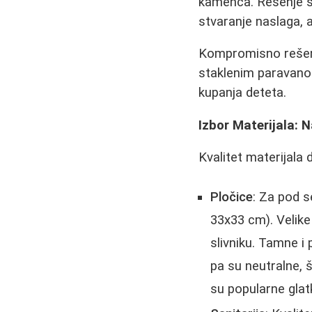
kamenca. Rešenje 
stvaranje naslaga, 
Kompromisno rešen
staklenim paravanom
kupanja deteta.
Izbor Materijala:
Kvalitet materijala 
Pločice
: Za pod 
33x33 cm). Velike
slivniku. Tamne i
pa su neutralne, 
su popularne glatk