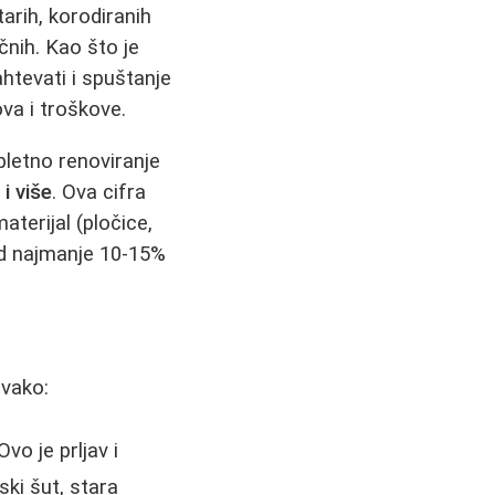
arih, korodiranih
učnih. Kao što je
htevati i spuštanje
ova i troškove.
pletno renoviranje
i više
. Ova cifra
aterijal (pločice,
 od najmanje 10-15%
ovako:
Ovo je prljav i
ki šut, stara