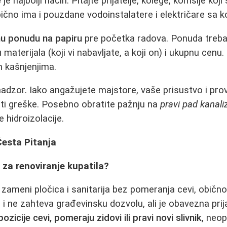
e
je najbolji način. Pitajte prijatelje, kolege, komšije koji
čno ima i pouzdane vodoinstalatere i električare sa k
jnu ponudu na papiru
pre početka radova. Ponuda treba
u materijala (koji vi nabavljate, a koji on) i ukupnu cenu
 kašnjenjima.
adzor. Iako angažujete majstore, vaše prisustvo i pr
ti greške. Posebno obratite pažnju na
pravi pad kanali
 hidroizolacije.
Česta Pitanja
a za renoviranje kupatila?
zameni pločica i sanitarija bez pomeranja cevi, običn
i ne zahteva građevinsku dozvolu, ali je obavezna prija
ozicije cevi, pomeraju zidovi ili pravi novi slivnik
, neo