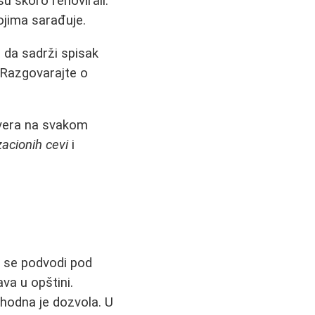
 su skoro renovirali.
ojima sarađuje.
 da sadrži spisak
. Razgovarajte o
overa na svakom
zacionih cevi
i
o se podvodi pod
va u opštini.
phodna je dozvola. U