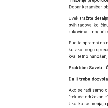
Traženje preporuk
Dobar keramičar obi
Uvek
tražite detal
svih radova, količin
rokovima i mogućim
Budite spremni na n
koraku mogu spreči
kvalitetno nanošenje
Praktični Saveti i 
Da li treba dozvol
Ako se radi samo o 
"tekuće održavanje" 
Ukoliko se
menjaju p