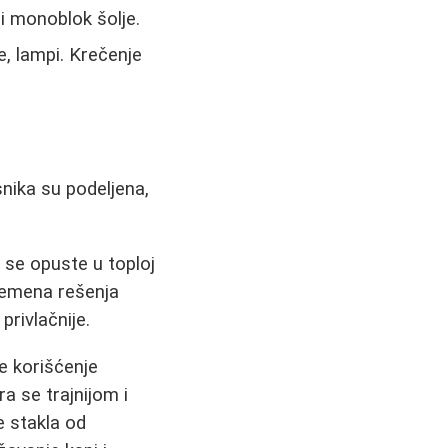
li monoblok šolje.
e, lampi. Krečenje
snika su podeljena,
 se opuste u toploj
vremena rešenja
rivlačnije.
je korišćenje
a se trajnijom i
e stakla od