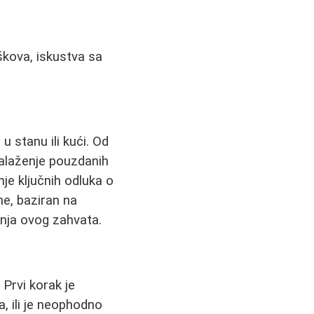
oškova, iskustva sa
u stanu ili kući. Od
nalaženje pouzdanih
nje ključnih odluka o
e, baziran na
anja ovog zahvata.
Prvi korak je
a, ili je neophodno