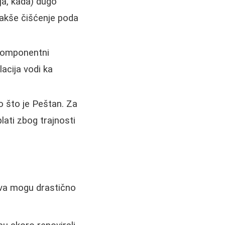
lja, kada) dugo
kše čišćenje poda
okomponentni
acija vodi ka
 što je Peštan. Za
lati zbog trajnosti
ova mogu drastično