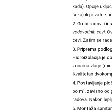
kada). Opcije uklju
čeka) ili privatne f
Grubi radovi i ins
vodovodnih cevi
. O
cevi. Zatim se rade 
Priprema podloga
Hidroizolacija je o
zonama vlage (minim
Kvalitetan dvokompo
Postavljanje plo
po m², zavisno od g
radova. Nakon leplj
Montaža sanitar