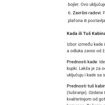
bojler. Ovo uključuj
Završni radovi
: 
plafona ili postavl
Kada ili Tuš Kabin
Izbor između kade i
a odluka zavisi od ž
Prednosti kade
: Id
kupki. Lakša je za 
uključuju i kade sa
Prednosti tuš kabi
(tuširanje).
Ozdana 
kvalitetnijom od go