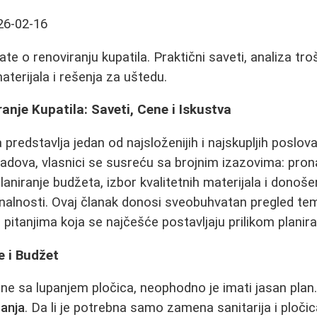
26-02-16
te o renoviranju kupatila. Praktični saveti, analiza tr
aterijala i rešenja za uštedu.
nje Kupatila: Saveti, Cene i Iskustva
 predstavlja jedan od najsloženijih i najskupljih poslova 
radova, vlasnici se susreću sa brojnim izazovima: pro
laniranje budžeta, izbor kvalitetnih materijala i donoše
nalnosti. Ovaj članak donosi sveobuhvatan pregled tem
 pitanjima koja se najčešće postavljaju prilikom planir
e i Budžet
ne sa lupanjem pločica, neophodno je imati jasan plan. 
tanja
. Da li je potrebna samo zamena sanitarija i pločic