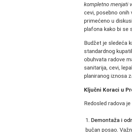
kompletno menjati v
cevi, posebno onih v
primećeno u diskusi
plafona kako bi se 
Budžet je sledeća k
standardnog kupati
obuhvata radove majs
sanitarija, cevi, le
planiranog iznosa z
Ključni Koraci u P
Redosled radova je 
Demontaža i od
bučan posao. Važno