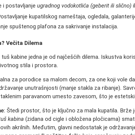
e i postavljanje
ugradnog vodokotlića (geberit ili slično)
i
Postavljanje kupatilskog nameštaja, ogledala, galanterij
janje spuštenog plafona za sakrivanje instalacija.
a? Večita Dilema
 tuš kabine jedna je od najčešćih dilema. Iskustva kori
ivotnog stila i prostora.
ealna za porodice sa malom decom, za one koji vole da
održavanje unutrašnjosti (manje stakla za ribanje). Sa
 staklenim paravanom umesto zavesom, što je estetski p
ne
: Štedi prostor, što je ključno za mala kupatila. Brže 
tuš kabina
(zidana od cigle i obložena pločicama) smatr
tovih akrilnih. Međutim, glavni nedostatak je održavanj