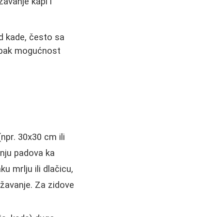
avanje kapi i
od kade, često sa
 ipak mogućnost
(npr. 30x30 cm ili
enju padova ka
 mrlju ili dlačicu,
ržavanje. Za zidove