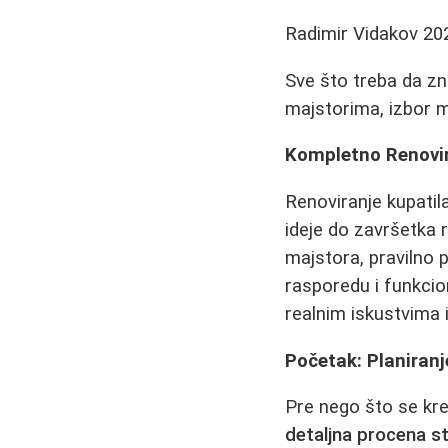
Radimir Vidakov
20
Sve što treba da zna
majstorima, izbor m
Kompletno Renovira
Renoviranje kupatila
ideje do završetka 
majstora, pravilno p
rasporedu i funkcio
realnim iskustvima i
Početak: Planiranj
Pre nego što se kre
detaljna procena s