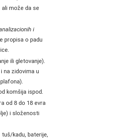
, ali može da se
nalizacionih i
je propisa o padu
ice.
nje ili gletovanje).
i na zidovima u
 plafona).
od komšija ispod.
ira od 8 do 18 evra
je) i složenosti
 tuš/kadu, baterije,