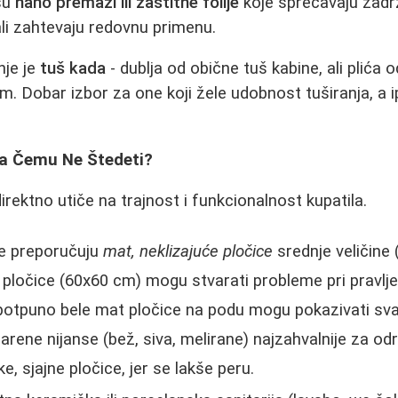
su
nano premazi ili zaštitne folije
koje sprečavaju zadrž
ali zahtevaju redovnu primenu.
je je
tuš kada
- dublja od obične tuš kabine, ali plića 
. Dobar izbor za one koji žele udobnost tuširanja, a
 Na Čemu Ne Štedeti?
direktno utiče na trajnost i funkcionalnost kupatila.
se preporučuju
mat, neklizajuće pločice
srednje veličine 
 pločice (60x60 cm) mogu stvarati probleme pri pravlj
 potpuno bele mat pločice na podu mogu pokazivati svaku
šarene nijanse (bež, siva, melirane) najzahvalnije za od
e, sjajne pločice, jer se lakše peru.