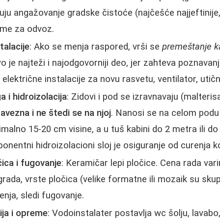
čuju angažovanje gradske čistoće (najčešće najjeftinije
irme za odvoz.
talacije
: Ako se menja raspored, vrši se
premeštanje ka
vo je najteži i najodgovorniji deo, jer zahteva poznavan
električne instalacije za novu rasvetu, ventilator, utičn
 i hidroizolacija
: Zidovi i pod se izravnavaju (malterisa
bavezna i ne štedi se na njoj
. Nanosi se na celom podu 
alno 15-20 cm visine, a u tuš kabini do 2 metra ili do
nentni hidroizolacioni sloj je osiguranje od curenja k
čica i fugovanje
: Keramičar lepi pločice. Cena rada var
rada, vrste pločica (velike formatne ili mozaik su skupl
enja, sledi fugovanje.
ija i opreme
: Vodoinstalater postavlja wc šolju, lavabo,