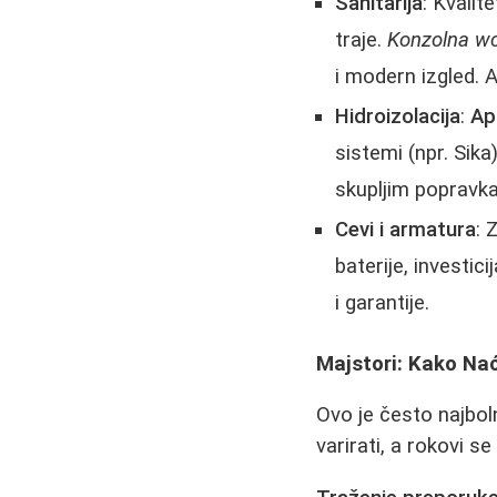
Sanitarija
: Kvalit
traje.
Konzolna wc
i modern izgled. 
Hidroizolacija
:
Ap
sistemi (npr. Sik
skupljim popravk
Cevi i armatura
: 
baterije, investi
i garantije.
Majstori: Kako Nać
Ovo je često najbol
varirati, a rokovi s