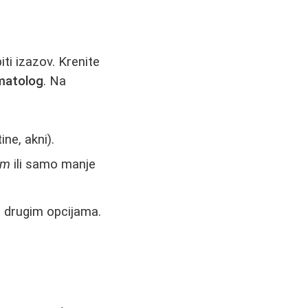
ti izazov. Krenite
matolog
. Na
ne, akni).
im
ili samo manje
 sa drugim opcijama.