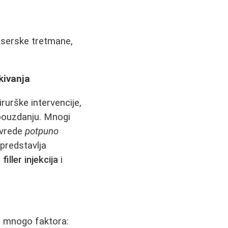
laserske tretmane,
kivanja
irurške intervencije,
mopouzdanju. Mnogi
ovrede
potpuno
 predstavlja
o
filler injekcija
i
od mnogo faktora: