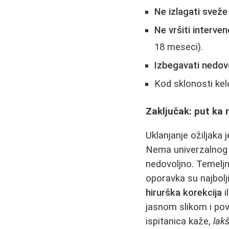
Ne izlagati sveže
Ne vršiti interven
18 meseci).
Izbegavati nedov
Kod sklonosti ke
Zaključak: put ka r
Uklanjanje ožiljaka 
Nema univerzalnog 
nedovoljno. Temeljno
oporavka su najbolji
hirurška korekcija
i
jasnom slikom i pov
ispitanica kaže,
lak