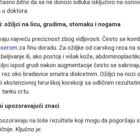
trasno bitno
da se ne donosi odluka isključivo na osno
a u doktora.
vi: ožiljci na licu, grudima, stomaku i nogama
evaju najveću preciznost zbog vidljivosti. Često se kom
aserom
za finu doradu. Za ožiljke od carskog reza na 
zbeljivanje ili, ako postoji i višak kože, abdominoplastik
iljci ispod grudi nakon augmentacije često se sakrivaju
i rez oko bradavice smatra diskretnim. Ožiljci na nozi
 ekstenzivnoj hirurškoj korekciji sa odličnim rezultati
 tanku crtu.
ni upozoravajući znaci
pozoravaju na loše rezultate koji mogu da pogoršaju sit
ičnije
. Ključno je: