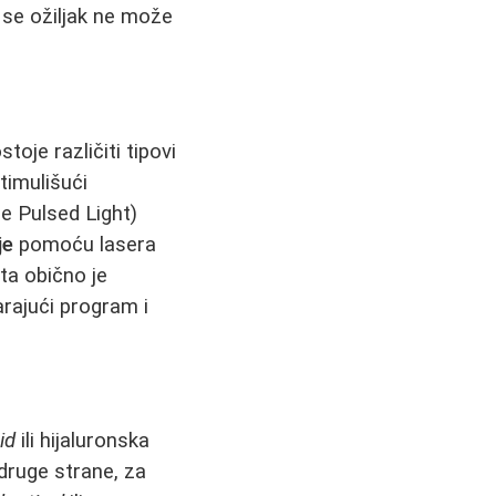
 se ožiljak ne može
oje različiti tipovi
timulišući
e Pulsed Light)
je
pomoću lasera
ta obično je
arajući program i
id
ili hijaluronska
 druge strane, za