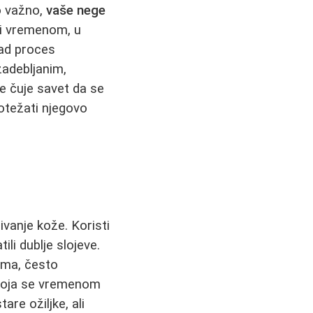
no važno,
vaše nege
a bi vremenom, u
kad proces
adebljanim,
se čuje savet da se
 otežati njegovo
vanje kože. Koristi
ili dublje slojeve.
ima, često
a koja se vremenom
re ožiljke, ali