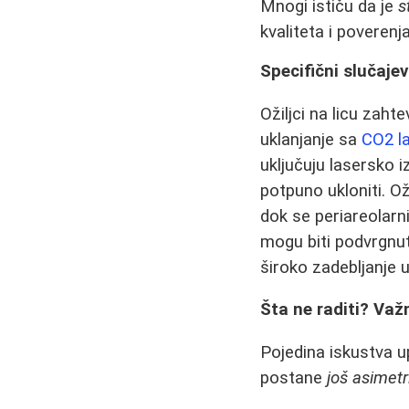
Mnogi ističu da je
s
kvaliteta i poverenj
Specifični slučaje
Ožiljci na licu zaht
uklanjanje sa
CO2 l
uključuju lasersko i
potpuno ukloniti. Ož
dok se periareolarn
mogu biti podvrgnuti
široko zadebljanje u
Šta ne raditi? Važ
Pojedina iskustva u
postane
još asimetr