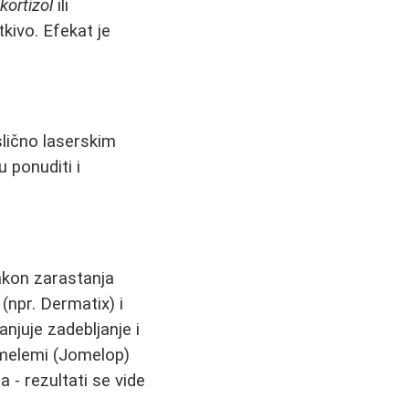
e
kortizol
ili
kivo. Efekat je
slično laserskim
 ponuditi i
akon zarastanja
(npr. Dermatix) i
anjuje zadebljanje i
 melemi (Jomelop)
- rezultati se vide