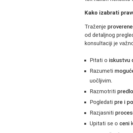
Kako izabrati prav
Traženje
proverene 
od detaljnog pregle
konsultaciji je važn
Pitati o
iskustvu
Razumeti
moguće
uočljivim.
Razmotriti
predl
Pogledati
pre i p
Razjasniti
proces
Upitati se o
ceni
k