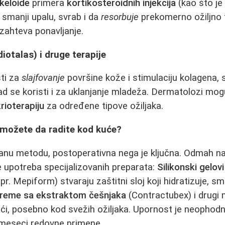
 keloide
primera
kortikosteroidnih injekcija
(kao što j
smanji upalu, svrab i da
resorbuje
prekomerno ožiljno t
zahteva ponavljanje.
iotalas) i druge terapije
sti za
slajfovanje
površine kože i stimulaciju kolagena, 
 se koristi i za uklanjanje mladeža. Dermatolozi mogu
krioterapiju
za određene tipove ožiljaka.
 možete da radite kod kuće?
ranu metodu, postoperativna nega je ključna. Odmah n
 upotreba specijalizovanih preparata:
Silikonski gelovi
pr. Mepiform) stvaraju zaštitni sloj koji hidratizuje, sm
reme sa ekstraktom češnjaka
(Contractubex) i drugi
 posebno kod svežih ožiljaka. Upornost je neophodna 
 meseci redovne primene.