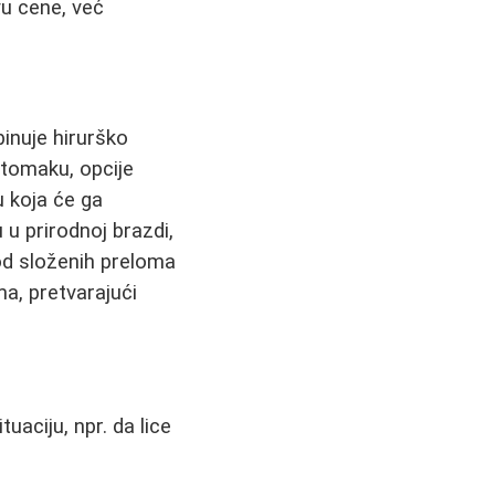
vu cene, već
binuje hirurško
stomaku, opcije
u koja će ga
 u prirodnoj brazdi,
 od složenih preloma
ma, pretvarajući
uaciju, npr. da lice