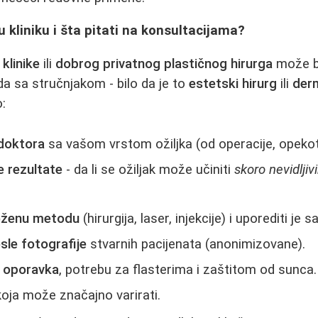
u kliniku i šta pitati na konsultacijama?
klinike
ili
dobrog privatnog plastičnog hirurga
može bi
da sa stručnjakom - bilo da je to
estetski hirurg
ili
der
o:
 doktora
sa vašom vrstom ožiljka (od operacije, opekoti
 rezultate
- da li se ožiljak može učiniti
skoro nevidljiv
oženu metodu
(hirurgija, laser, injekcije) i uporediti je
osle fotografije
stvarnih pacijenata (anonimizovane).
 oporavka
, potrebu za flasterima i zaštitom od sunca.
oja može značajno varirati.