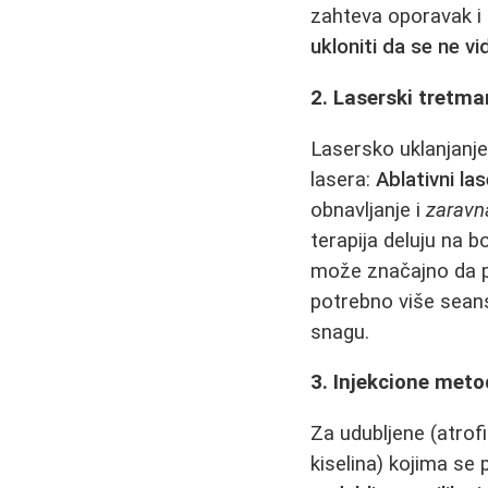
zahteva oporavak i 
ukloniti da se ne vi
2. Laserski tretma
Lasersko uklanjanje
lasera:
Ablativni las
obnavljanje i
zaravn
terapija deluju na b
može značajno da po
potrebno više seans
snagu.
3. Injekcione metod
Za udubljene (atrof
kiselina) kojima se