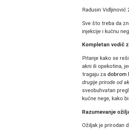
Radusin Vidljinović
Sve što treba da zn
injekcije i kućnu neg
Kompletan vodič za
Pitanje kako se reši
akni ili opekotina, 
tragaju za
dobrom k
drugije prirode od ak
sveobuhvatan preg
kućne nege, kako bi
Razumevanje ožilj
Ožiljak je prirodan