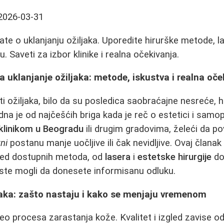
2026-03-31
ate o uklanjanju ožiljaka. Uporedite hirurške metode, 
u. Saveti za izbor klinike i realna očekivanja.
 uklanjanje ožiljaka: metode, iskustva i realna oče
ti ožiljaka, bilo da su posledica saobraćajne nesreće, h
jedna je od najčešćih briga kada je reč o estetici i sa
linikom u Beogradu
ili drugim gradovima, želeći da p
ni
postanu manje uočljive ili čak nevidljive. Ovaj članak
led dostupnih metoda, od
lasera
i
estetske hirurgije
d
ste mogli da donesete informisanu odluku.
aka: zašto nastaju i kako se menjaju vremenom
 deo procesa zarastanja kože. Kvalitet i izgled zavise 