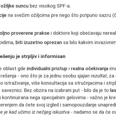
 ožiljke suncu
bez visokog SPF-a.
cije
na svežim ožiljcima pre nego što potpuno sazru (
oljno proverene prakse
i doktore koji obećavaju nereal
loidima,
biti izuzetno oprezan
sa bilo kakvim invazivn
ešenju je strpljiv i informisan
je oblast gde
individualni pristup
i
realna očekivanja
ima
rešenja - ono što je za jednu osobu
sjajan rezultat
, za
 istraživanje, više konsultacija sa stručnjacima i strp
 saveznici. Bez obzira na izabrani put - bilo da je to
la
li kontinuirana nega specijalnim gelovima - važno je kren
erenjem da ćete svoj izgled i samopouzdanje unapredi
še je kad učimo iz nečijeg iskustva
- nadamo se da će ova