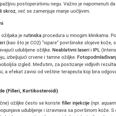
pažljivu postoperativnu negu. Važno je napomenuti da
di skroz
, već se zamenjuje manje uočljivim.
ni
 ožiljaka je
rutinska
procedura u mnogim klinikama. Post
eri
(kao što je CO2) "ispare" površinske slojeve kože, s
avajući
udubljene ožiljke.
Neablativni laseri
i
IPL
(Intens
oju,
izbeljujući
crvene i tamne ožiljke.
Fotopodmlađivan
boljša izgled. Međutim, za postizanje vidljivih rezulta
i, a efekat zavisi od veštine terapeuta koji bira odgov
e (Filleri, Kortikosteroidi)
ične) ožiljke često se koriste
filler injekcije
(npr.
aquam
 popunjava udubljenje i izravnava sa površinom kože. S