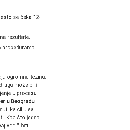
često se čeka 12-
ne rezultate.
im procedurama.
ju ogromnu težinu.
 drugu može biti
ljenje u procesu
ser u Beogradu
,
uti ka cilju sa
ti. Kao što jedna
j vodič biti