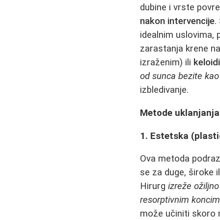
dubine i vrste povre
nakon intervencije
.
idealnim uslovima, 
zarastanja krene na
izraženim) ili
keloid
od sunca bezite kao
izbledivanje.
Metode uklanjanja i
1. Estetska (plasti
Ova metoda podr
se za duge, široke i
Hirurg
izreže ožiljno
resorptivnim konci
može učiniti skoro 