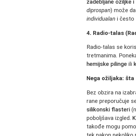
zadebljane oziljke i
diprospan
) može da 
individualan
i često 
4. Radio-talas (Rad
Radio-talas se kori
tretmanima. Ponekad
hemijske pilinge
ili
Negа ožiljaka: šta
Bez obzira na izab
rane preporučuje se
silikonski flasteri
(n
poboljšava izgled.
K
takođe mogu pomoći,
tek nakon nekoliko