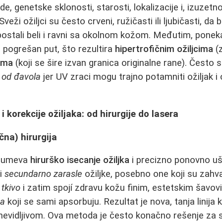
de, genetske sklonosti, starosti, lokalizacije i, izuzet
 Sveži ožiljci su često crveni, ružičasti ili ljubičasti, d
postali beli i ravni sa okolnom kožom. Međutim, pone
 pogrešan put, što rezultira
hipertrofičnim ožiljcima
(z
ima
(koji se šire izvan granica originalne rane). Često 
 od đavola
jer UV zraci mogu trajno potamniti ožiljak i
 korekcije ožiljaka: od hirurgije do lasera
čna) hirurgija
azumeva
hirurško isecanje ožiljka
i precizno ponovno uši
li
secundarno zarasle
ožiljke, posebno one koji su zahvat
 tkivo
i zatim spojí zdravu kožu finim, estetskim šavov
ma
koji se sami apsorbuju. Rezultat je nova, tanja linij
nevidljivom. Ova metoda je često konačno rešenje za sta