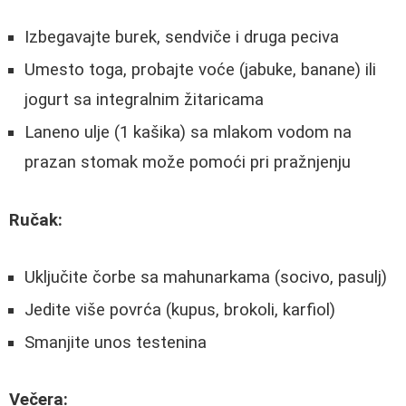
Izbegavajte burek, sendviče i druga peciva
Umesto toga, probajte voće (jabuke, banane) ili
jogurt sa integralnim žitaricama
Laneno ulje (1 kašika) sa mlakom vodom na
prazan stomak može pomoći pri pražnjenju
Ručak:
Uključite čorbe sa mahunarkama (socivo, pasulj)
Jedite više povrća (kupus, brokoli, karfiol)
Smanjite unos testenina
Večera: