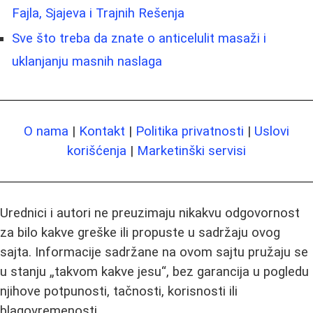
Fajla, Sjajeva i Trajnih Rešenja
Sve što treba da znate o anticelulit masaži i
uklanjanju masnih naslaga
O nama
|
Kontakt
|
Politika privatnosti
|
Uslovi
korišćenja
|
Marketinški servisi
Urednici i autori ne preuzimaju nikakvu odgovornost
za bilo kakve greške ili propuste u sadržaju ovog
sajta. Informacije sadržane na ovom sajtu pružaju se
u stanju „takvom kakve jesu“, bez garancija u pogledu
njihove potpunosti, tačnosti, korisnosti ili
blagovremenosti.