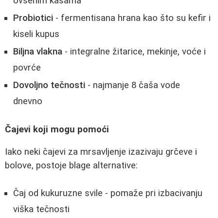
ovsenim kašama
Probiotici
- fermentisana hrana kao što su kefir i
kiseli kupus
Biljna vlakna
- integralne žitarice, mekinje, voće i
povrće
Dovoljno tečnosti
- najmanje 8 čaša vode
dnevno
Čajevi koji mogu pomoći
Iako neki čajevi za mrsavljenje izazivaju grčeve i
bolove, postoje blage alternative:
Čaj od kukuruzne svile - pomaže pri izbacivanju
viška tečnosti