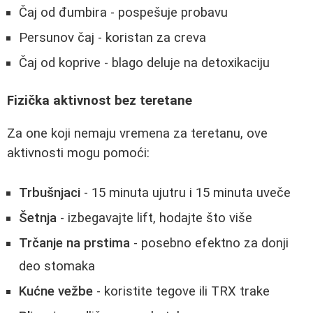
Čaj od đumbira - pospešuje probavu
Persunov čaj - koristan za creva
Čaj od koprive - blago deluje na detoxikaciju
Fizička aktivnost bez teretane
Za one koji nemaju vremena za teretanu, ove
aktivnosti mogu pomoći:
Trbušnjaci
- 15 minuta ujutru i 15 minuta uveče
Šetnja
- izbegavajte lift, hodajte što više
Trčanje na prstima
- posebno efektno za donji
deo stomaka
Kućne vežbe
- koristite tegove ili TRX trake