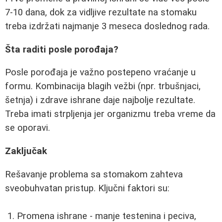
7-10 dana, dok za vidljive rezultate na stomaku
treba izdržati najmanje 3 meseca doslednog rada.
Šta raditi posle porođaja?
Posle porođaja je važno postepeno vraćanje u
formu. Kombinacija blagih vežbi (npr. trbušnjaci,
šetnja) i zdrave ishrane daje najbolje rezultate.
Treba imati strpljenja jer organizmu treba vreme da
se oporavi.
Zaključak
Rešavanje problema sa stomakom zahteva
sveobuhvatan pristup. Ključni faktori su:
Promena ishrane - manje testenina i peciva,