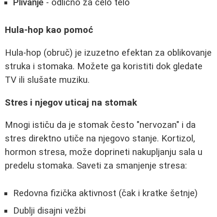
Plivanje
- odlično za celo telo
Hula-hop kao pomoć
Hula-hop (obruč) je izuzetno efektan za oblikovanje
struka i stomaka. Možete ga koristiti dok gledate
TV ili slušate muziku.
Stres i njegov uticaj na stomak
Mnogi ističu da je stomak često "nervozan" i da
stres direktno utiče na njegovo stanje. Kortizol,
hormon stresa, može doprineti nakupljanju sala u
predelu stomaka. Saveti za smanjenje stresa:
Redovna fizička aktivnost (čak i kratke šetnje)
Dublji disajni vežbi