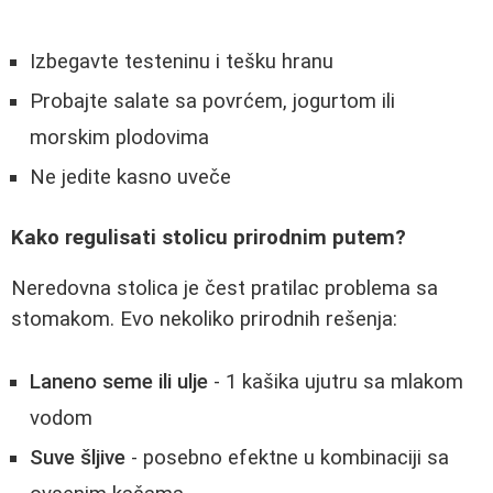
Izbegavte testeninu i tešku hranu
Probajte salate sa povrćem, jogurtom ili
morskim plodovima
Ne jedite kasno uveče
Kako regulisati stolicu prirodnim putem?
Neredovna stolica je čest pratilac problema sa
stomakom. Evo nekoliko prirodnih rešenja:
Laneno seme ili ulje
- 1 kašika ujutru sa mlakom
vodom
Suve šljive
- posebno efektne u kombinaciji sa