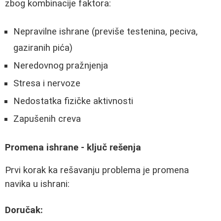
zbog kombinacije faktora:
Nepravilne ishrane (previše testenina, peciva,
gaziranih pića)
Neredovnog pražnjenja
Stresa i nervoze
Nedostatka fizičke aktivnosti
Zapušenih creva
Promena ishrane - ključ rešenja
Prvi korak ka rešavanju problema je promena
navika u ishrani:
Doručak: