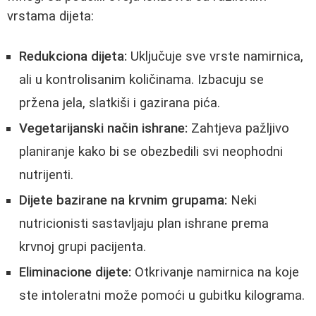
vrstama dijeta:
Redukciona dijeta:
Uključuje sve vrste namirnica,
ali u kontrolisanim količinama. Izbacuju se
pržena jela, slatkiši i gazirana pića.
Vegetarijanski način ishrane:
Zahtjeva pažljivo
planiranje kako bi se obezbedili svi neophodni
nutrijenti.
Dijete bazirane na krvnim grupama:
Neki
nutricionisti sastavljaju plan ishrane prema
krvnoj grupi pacijenta.
Eliminacione dijete:
Otkrivanje namirnica na koje
ste intoleratni može pomoći u gubitku kilograma.