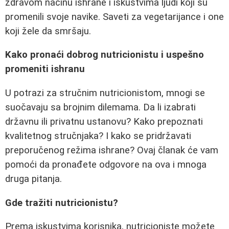
zdravom načinu ishrane i iskustvima ljudi koji su
promenili svoje navike. Saveti za vegetarijance i one
koji žele da smršaju.
Kako pronaći dobrog nutricionistu i uspešno
promeniti ishranu
U potrazi za stručnim nutricionistom, mnogi se
suočavaju sa brojnim dilemama. Da li izabrati
državnu ili privatnu ustanovu? Kako prepoznati
kvalitetnog stručnjaka? I kako se pridržavati
preporučenog režima ishrane? Ovaj članak će vam
pomoći da pronađete odgovore na ova i mnoga
druga pitanja.
Gde tražiti nutricionistu?
Prema iskustvima korisnika, nutricioniste možete