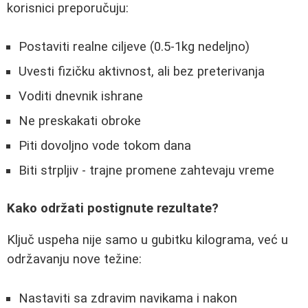
korisnici preporučuju:
Postaviti realne ciljeve (0.5-1kg nedeljno)
Uvesti fizičku aktivnost, ali bez preterivanja
Voditi dnevnik ishrane
Ne preskakati obroke
Piti dovoljno vode tokom dana
Biti strpljiv - trajne promene zahtevaju vreme
Kako održati postignute rezultate?
Ključ uspeha nije samo u gubitku kilograma, već u
održavanju nove težine:
Nastaviti sa zdravim navikama i nakon