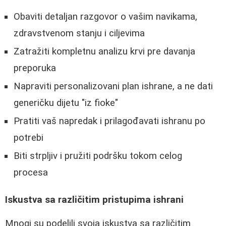
Obaviti detaljan razgovor o vašim navikama,
zdravstvenom stanju i ciljevima
Zatražiti kompletnu analizu krvi pre davanja
preporuka
Napraviti personalizovani plan ishrane, a ne dati
generičku dijetu "iz fioke"
Pratiti vaš napredak i prilagođavati ishranu po
potrebi
Biti strpljiv i pružiti podršku tokom celog
procesa
Iskustva sa različitim pristupima ishrani
Mnogi su podelili svoja iskustva sa različitim