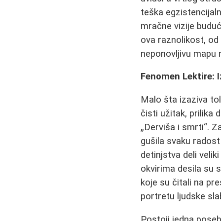
teška egzistencijaln
mračne vizije buduć
ova raznolikost, o
neponovljivu mapu 
Fenomen Lektire: 
Malo šta izaziva to
čisti užitak, prilik
„Derviša i smrti“. Z
gušila svaku radost
detinjstva deli veli
okvirima desila su s
koje su čitali na pr
portretu ljudske slab
Postoji jedna poseb