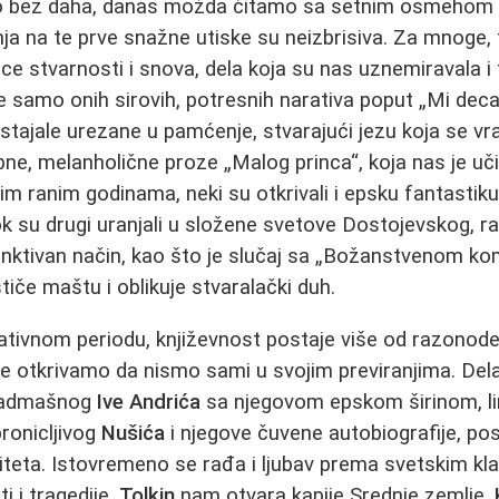
lo bez daha, danas možda čitamo sa setnim osmehom 
ja na te prve snažne utiske su neizbrisiva. Za mnoge, t
ice stvarnosti i snova, dela koja su nas uznemiravala i
 samo onih sirovih, potresnih narativa poput „Mi deca
 ostajale urezane u pamćenje, stvarajući jezu koja se v
obne, melanholične proze „Malog princa“, koja nas je uči
tim ranim godinama, neki su otkrivali i epsku fantastiku
dok su drugi uranjali u složene svetove Dostojevskog, r
inktivan način, kao što je slučaj sa „Božanstvenom ko
iče maštu i oblikuje stvaralački duh.
ivnom periodu, književnost postaje više od razonode. 
de otkrivamo da nismo sami u svojim previranjima. Del
enadmašnog
Ive Andrića
sa njegovom epskom širinom, l
 pronicljivog
Nušića
i njegove čuvene autobiografije, p
iteta. Istovremeno se rađa i ljubav prema svetskim kl
ti i tragedije,
Tolkin
nam otvara kapije Srednje zemlje,