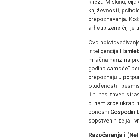
knezu Miškinu, čija
književnosti, psiho
prepoznavanja. Koš
arhetip žene čiji je 
Ovo poistovećivanje
inteligencija
Hamle
mračna harizma prof
godina samoće“ pers
prepoznaju u potpu
otuđenosti i besmisl
li bi nas zaveo stras
bi nam srce ukrao 
ponosni
Gospodin D
sopstvenih želja i v
Razočaranja i (Ne)