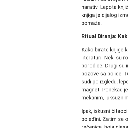
narativ. Lepota knj
knjiga je dijalog i
pomaže.
Ritual Biranja: Ka
Kako birate knjige k
literaturi. Neki su 
porodice. Drugi su i
pozove sa police. T
sudi po izgledu, lep
magnet. Ponekad je 
mekanim, luksuznim
Ipak, iskusni čitao
poleđini. Zatim se o
rečenica, boja glasa