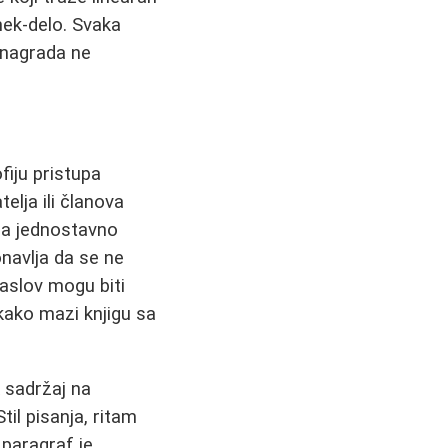
mek-delo. Svaka
a nagrada ne
fiju pristupa
elja ili članova
iga jednostavno
onavlja da se ne
naslov mogu biti
 kako mazi knjigu sa
k sadržaj na
til pisanja, ritam
 paragraf je