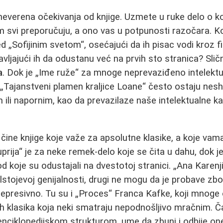
zneverena očekivanja od knjige. Uzmete u ruke delo o k
 svi preporučuju, a ono vas u potpunosti razočara. Kol
 „Sofijinim svetom“, osećajući da ih pisac vodi kroz fil
vljajući ih da odustanu već na prvih sto stranica? Sličn
a
. Dok je „Ime ruže“ za mnoge neprevaziđeno intelektu
i „Tajanstveni plamen kraljice Loane“ često ostaju nes
 ili napornim, kao da prevazilaze naše intelektualne k
čine knjige koje važe za apsolutne klasike, a koje vam
uprija“ je za neke remek-delo koje se čita u dahu, dok 
koje su odustajali na dvestotoj stranici. „Ana Karenjin
olstojevoj genijalnosti, drugi ne mogu da je probave zb
 depresivno. Tu su i „Proces“ Franca Kafke, koji mnoge 
kih klasika koja neki smatraju nepodnošljivo mračnim. Č
enciklopedijskom strukturom, ume da zbuni i odbije one