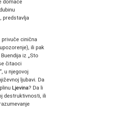
lje domaće
 dubinu
 predstavlja
 privuče cinična
upozorenje), ili pak
Buendija iz „Sto
e čitaoci
, u njegovoj
jiževnoj ljubavi. Da
oplinu
Ljevina
? Da li
 destruktivnosti, ili
a razumevanje