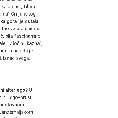
ajkalo nad „Tihim
bama“ Crnjanskog,
ka gora“ je ostala
stao večita enigma,
uč, bila fascinantno
le: „Zločin i kazna“,
aučila nas da je
i, iznad svega,
vni alter ego
? U
ebi? Odgovori su
u buntovnom
o vanzemaljskom