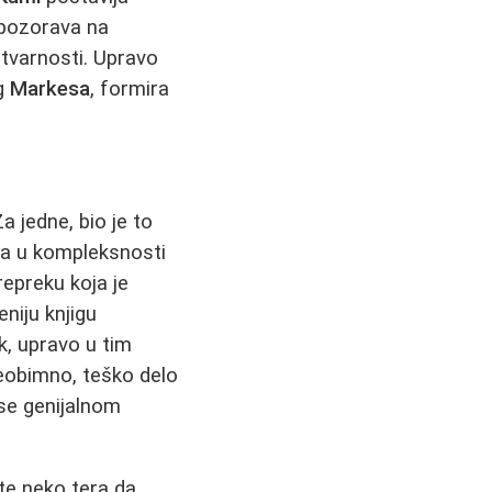
pozorava na
stvarnosti. Upravo
og
Markesa
, formira
Za jedne, bio je to
živa u kompleksnosti
repreku koja je
niju knjigu
k, upravo u tim
preobimno, teško delo
 se genijalnom
 te neko tera da