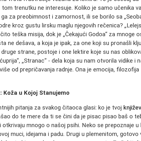
u tom trenutku ne interesuje. Koliko je samo učenika v
ga za preobimnost i zamornost, ili se borilo sa „Seo
odre kroz gustu lirsku maglu njegovih rečenica? „Lelejs
ito teška misija, dok je „Čekajući Godoa“ za mnoge o
ta ne dešava, a koja je ipak, za one koji su pronašli klj
druge strane, postoje i one lektire koje su nas oblikova
ćuprija“, „Stranac“ - dela koja su nam otvorila vidike i n
še od prepričavanja radnje. Ona je emocija, filozofija 
o: Koža u Kojoj Stanujemo
tnijih pitanja za svakog čitaoca glasi: ko je tvoj
knjiže
ašao do te mere da ti se čini da je pisac pisao baš o t
 i otkrivaju mnogo o našoj psihi. Neko se prepoznaje 
govoj muci, idejama i padu. Drugi u plemenitom, gotov