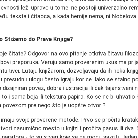
iževnosti leži upravo u tome: ne postoji univerzalno re
zmeđu teksta i čitaoca, a kada hemije nema, ni Nobelov
ko Stižemo do Prave Knjige?
oje čitate? Odgovor na ovo pitanje otkriva čitavu filozo
robovi preporuka. Veruju samo proverenim ukusima prijat
ntuitivci. Lutaju knjižarom, dozvoljavaju da ih neka knj
u presudnu ulogu često igraju korice. Iako se stalno p
o dizajniran povez, dobra ilustracija ili čak tajanstveni 
to i sama boja ili tekstura papira. Ko se ne bi uhvatio
 povezom pre nego što je uopšte otvori?
ci imaju svoje proverene metode. Prvo se pročita krata
tvori nasumično mesto u knjizi i pročita pasus ili dva. S
 naratora - to su stvari koje se ne mogu sakriti. Jedan