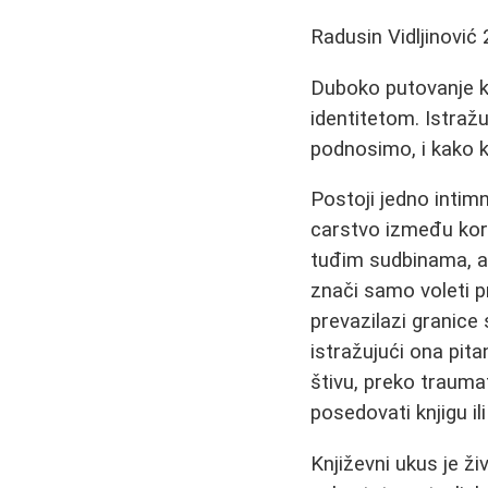
Radusin Vidljinović
Duboko putovanje kr
identitetom. Istraž
podnosimo, i kako k
Postoji jedno intim
carstvo između kori
tuđim sudbinama, a
znači samo voleti p
prevazilazi granice
istražujući ona pita
štivu, preko trauma
posedovati knjigu il
Književni ukus je ži