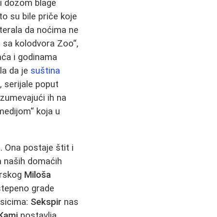
i dozom blage
o su bile priče koje
 terala da noćima ne
 sa kolodvora Zoo“,
raća i godinama
la da je
suština
, serijale poput
azumevajući ih na
medijom“ koja u
Ona postaje štit i
a naših domaćih
irskog
Miloša
ostepeno grade
asicima:
Sekspir
nas
Kami
postavlja