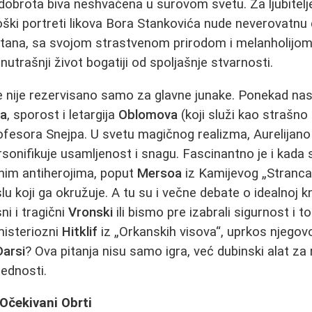
 dobrota biva neshvaćena u surovom svetu. Za ljubite
loški portreti likova Bora Stankovića nude neverovatnu
tana, sa svojom strastvenom prirodom i melanholijom,
unutrašnji život bogatiji od spoljašnje stvarnosti.
 nije rezervisano samo za glavne junake. Ponekad nas
ta
, sporost i letargija
Oblomova
(koji služi kao strašno 
esora Snejpa. U svetu magičnog realizma, Aurelijano 
onifikuje usamljenost i snagu. Fascinantno je i kada s
nim antiherojima, poput
Mersoa
iz Kamijevog „Stranca“
u koji ga okružuje. A tu su i večne debate o idealnoj kn
ni i tragični
Vronski
ili bismo pre izabrali sigurnost i t
misteriozni
Hitklif
iz „Orkanskih visova“, uprkos njegovoj
arsi
? Ova pitanja nisu samo igra, već dubinski alat z
rednosti.
Očekivani Obrti