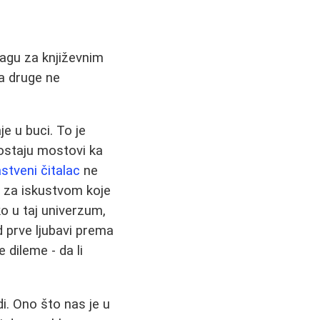
ragu za književnim
 a druge ne
e u buci. To je
ostaju mostovi ka
astveni čitalac
ne
d za iskustvom koje
o u taj univerzum,
od prve ljubavi prema
 dileme - da li
di. Ono što nas je u