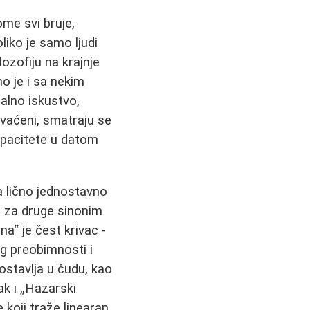
ome svi bruje,
iko je samo ljudi
ozofiju na krajnje
o je i sa nekim
alno iskustvo,
hvaćeni, smatraju se
apacitete u datom
a lično jednostavno
je za druge sinonim
a“ je čest krivac -
og preobimnosti i
ostavlja u čudu, kao
ak i „Hazarski
 koji traže linearan