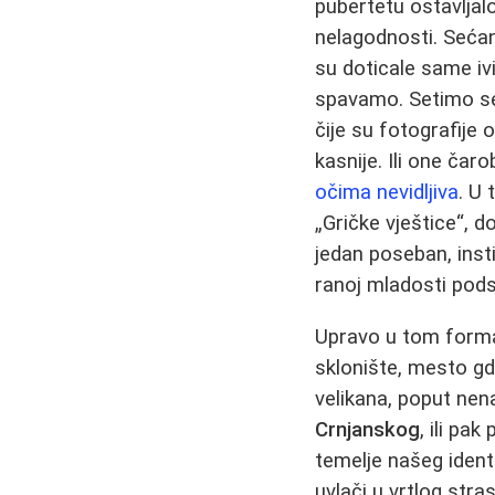
pubertetu ostavlja
nelagodnosti. Sećan
su doticale same iv
spavamo. Setimo se
čije su fotografije
kasnije. Ili one čar
očima nevidljiva
. U 
„Gričke vještice“, 
jedan poseban, inst
ranoj mladosti podst
Upravo u tom format
sklonište, mesto g
velikana, poput n
Crnjanskog
, ili pak
temelje našeg ident
uvlači u vrtlog stras