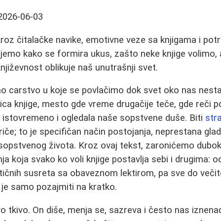
2026-06-03
oz čitalačke navike, emotivne veze sa knjigama i pot
ujemo kako se formira ukus, zašto neke knjige volimo,
njiževnost oblikuje naš unutrašnji svet.
no carstvo u koje se povlačimo dok svet oko nas nestaj
ca knjige, mesto gde vreme drugačije teče, gde reči p
 istovremeno i ogledala naše sopstvene duše. Biti
str
riče; to je specifičan način postojanja, neprestana gla
 sopstvenog života. Kroz ovaj tekst, zaronićemo dubok
nja koja svako ko voli knjige postavlja sebi i drugima: 
tičnih susreta sa obaveznom lektirom, pa sve do večite
i je samo pozajmiti na kratko.
vo tkivo. On diše, menja se, sazreva i često nas iznena