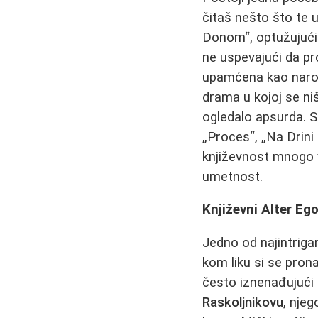
čitaš nešto što te 
Donom“, optužujući 
ne uspevajući da pr
upamćena kao naroč
drama u kojoj se niš
ogledalo apsurda. S 
„Proces“, „Na Drini 
književnost mnogo vi
umetnost.
Književni Alter Eg
Jedno od najintrigan
kom liku si se pron
često iznenađujući
Raskoljnikovu
, nje