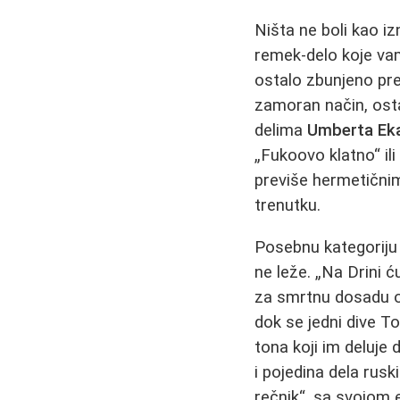
Ništa ne boli kao i
remek-delo koje vam
ostalo zbunjeno pred
zamoran način, osta
delima
Umberta Ek
„Fukoovo klatno“ il
previše hermetičnim
trenutku.
Posebnu kategoriju 
ne leže. „Na Drini ć
za smrtnu dosadu od 
dok se jedni dive T
tona koji im deluje
i pojedina dela rus
rečnik“, sa svojom 