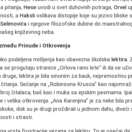
a pitanja,
Hese
uvodi u svet duhovnih potraga,
Orvel
u
nosti, a
Haksli
oslikava distopije koje su jezivo bliske 
d
Selimovića
i njegove filozofske dubine do maestraln
našeg književnog neba.
Između Prinude i Otkrovenja
liko podeljena mišljenja kao obavezna školska
lektira
. 
a da se progutaju stranice „Orlova rano lete“ ili da se u
a druge, lektira je bila sinonim za bauk, nepremostivu p
 čitanja. Sećanje na „Robinsona Krusoa“ kao najomraže
ki broj čitalaca, baš kao i muka sa epskim pesmama. Ipa
e i velika otkrovenja. „Ana Karenjina“ je za neke bila 
eskoke, dok su je drugi proždirali u jednom dahu, diveći
osti i strasti.
na vrsta frustracije vezana za lektiru. To je osećaj da