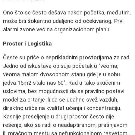
Ono što se često dešava nakon početka, međutim,
može biti šokantno udaljeno od očekivanog. Prvi
alarmi zvone već na organizacionom planu.
Prostor i Logistika
Česte su priče o
neprikladnim prostorijama
za rad.
Jedno od iskustava opisuje početak u "veoma,
veoma malom dvosobnom stanu gde je u sobu
jedva 15m2 stalo nas 50". Rad u tako skučenim
uslovima, bez mogućnosti da se pravilno postavi
model za crtanje ili da se udahne svež vazduh,
direktno utiče na kvalitet učenja i koncentraciju.
Kasnije preseljenje u drugi prostor često nije
rešenje, ako se radi o neadaptiranom, prašnjavom
ili mračnom mestu sa nefunkcionalnom rasvetom.