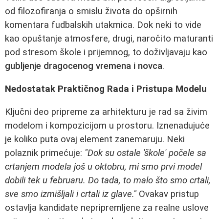
od filozofiranja o smislu života do opširnih
komentara fudbalskih utakmica. Dok neki to vide
kao opuštanje atmosfere, drugi, naročito maturanti
pod stresom škole i prijemnog, to doživljavaju kao
gubljenje dragocenog vremena i novca
.
Nedostatak Praktičnog Rada i Pristupa Modelu
Ključni deo pripreme za arhitekturu je rad sa živim
modelom i kompozicijom u prostoru. Iznenadujuće
je koliko puta ovaj element zanemaruju. Neki
polaznik primećuje:
"Dok su ostale 'škole' počele sa
crtanjem modela još u oktobru, mi smo prvi model
dobili tek u februaru. Do tada, to malo što smo crtali,
sve smo izmišljali i crtali iz glave."
Ovakav pristup
ostavlja kandidate nepripremljene za realne uslove