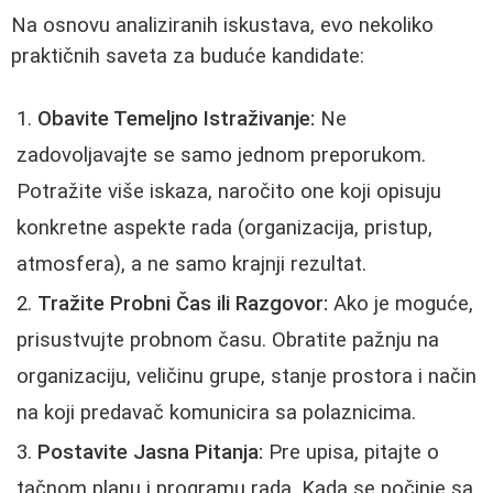
Na osnovu analiziranih iskustava, evo nekoliko
praktičnih saveta za buduće kandidate:
Obavite Temeljno Istraživanje:
Ne
zadovoljavajte se samo jednom preporukom.
Potražite više iskaza, naročito one koji opisuju
konkretne aspekte rada (organizacija, pristup,
atmosfera), a ne samo krajnji rezultat.
Tražite Probni Čas ili Razgovor:
Ako je moguće,
prisustvujte probnom času. Obratite pažnju na
organizaciju, veličinu grupe, stanje prostora i način
na koji predavač komunicira sa polaznicima.
Postavite Jasna Pitanja:
Pre upisa, pitajte o
tačnom planu i programu rada. Kada se počinje sa