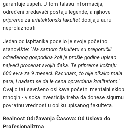
garantuje uspeh. U tom talasu informacija,
određeni predavači postaju legende, a njihove
pripreme za arhitektonski fakultet
dobijaju auru
neprolaznosti.
Jedan od ispitanika podelio je svoje početno
stanovište:
"Na samom fakultetu su preporučili
određenog gospodina koji je prošle godine upisao
najveći procenat svojih đaka. Te pripreme koštaju
600 evra za 9 meseci. Racunam, to nije nikako mala
para, i nadam se da je cena opravdana kvalitetom."
Ovaj citat savršeno oslikava početni mentalni sklop
mnogih - visoka investicija treba da donese sigurnu
povratnu vrednost u obliku upisanog fakulteta.
Realnost Održavanja Časova: Od Uslova do
Profesionalizma