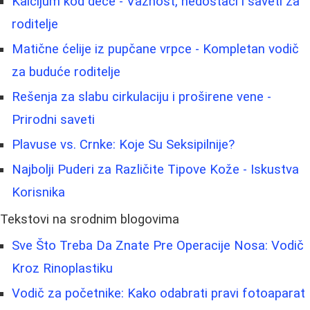
Kalcijum kod dece - Važnost, nedostaci i saveti za
roditelje
Matične ćelije iz pupčane vrpce - Kompletan vodič
za buduće roditelje
Rešenja za slabu cirkulaciju i proširene vene -
Prirodni saveti
Plavuse vs. Crnke: Koje Su Seksipilnije?
Najbolji Puderi za Različite Tipove Kože - Iskustva
Korisnika
Tekstovi na srodnim blogovima
Sve Što Treba Da Znate Pre Operacije Nosa: Vodič
Kroz Rinoplastiku
Vodič za početnike: Kako odabrati pravi fotoaparat