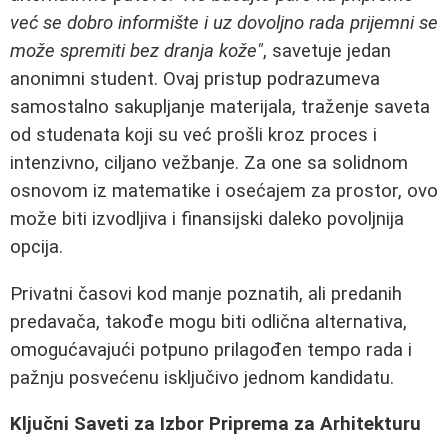
već se dobro informište i uz dovoljno rada prijemni se
može spremiti bez dranja kože"
, savetuje jedan
anonimni student. Ovaj pristup podrazumeva
samostalno sakupljanje materijala, traženje saveta
od studenata koji su već prošli kroz proces i
intenzivno, ciljano vežbanje. Za one sa solidnom
osnovom iz matematike i osećajem za prostor, ovo
može biti izvodljiva i finansijski daleko povoljnija
opcija.
Privatni časovi kod manje poznatih, ali predanih
predavača, takođe mogu biti odlična alternativa,
omogućavajući potpuno prilagođen tempo rada i
pažnju posvećenu isključivo jednom kandidatu.
Ključni Saveti za Izbor Priprema za Arhitekturu