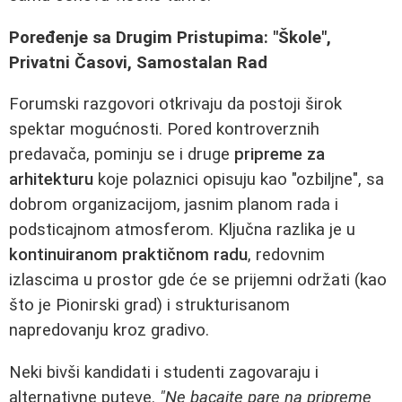
Poređenje sa Drugim Pristupima: "Škole",
Privatni Časovi, Samostalan Rad
Forumski razgovori otkrivaju da postoji širok
spektar mogućnosti. Pored kontroverznih
predavača, pominju se i druge
pripreme za
arhitekturu
koje polaznici opisuju kao "ozbiljne", sa
dobrom organizacijom, jasnim planom rada i
podsticajnom atmosferom. Ključna razlika je u
kontinuiranom praktičnom radu
, redovnim
izlascima u prostor gde će se prijemni održati (kao
što je Pionirski grad) i strukturisanom
napredovanju kroz gradivo.
Neki bivši kandidati i studenti zagovaraju i
alternativne puteve.
"Ne bacajte pare na pripreme