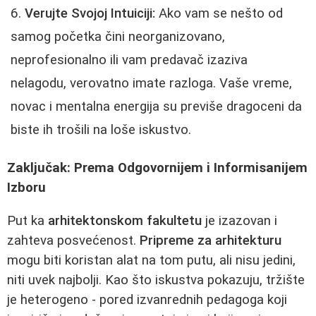
Verujte Svojoj Intuiciji:
Ako vam se nešto od
samog početka čini neorganizovano,
neprofesionalno ili vam predavač izaziva
nelagodu, verovatno imate razloga. Vaše vreme,
novac i mentalna energija su previše dragoceni da
biste ih trošili na loše iskustvo.
Zaključak: Prema Odgovornijem i Informisanijem
Izboru
Put ka
arhitektonskom fakultetu
je izazovan i
zahteva posvećenost.
Pripreme za arhitekturu
mogu biti koristan alat na tom putu, ali nisu jedini,
niti uvek najbolji. Kao što iskustva pokazuju, tržište
je heterogeno - pored izvanrednih pedagoga koji