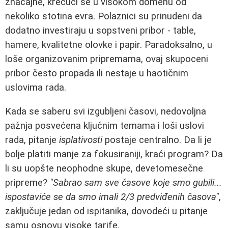
značajne, krećući se u visokom domenu od
nekoliko stotina evra. Polaznici su prinudeni da
dodatno investiraju u sopstveni pribor - table,
hamere, kvalitetne olovke i papir. Paradoksalno, u
loše organizovanim pripremama, ovaj skupoceni
pribor često propada ili nestaje u haotičnim
uslovima rada.
Kada se saberu svi izgubljeni časovi, nedovoljna
pažnja posvećena ključnim temama i loši uslovi
rada, pitanje
isplativosti
postaje centralno. Da li je
bolje platiti manje za fokusiraniji, kraći program? Da
li su uopšte neophodne skupe, devetomesečne
pripreme?
"Sabrao sam sve časove koje smo gubili...
ispostaviće se da smo imali 2/3 predviđenih časova"
,
zaključuje jedan od ispitanika, dovodeći u pitanje
samu osnovu visoke tarife.