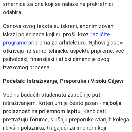
smernice za one koji se nalaze na prekretnici
odabira.
Osnova ovog teksta su iskreni, anonimizovani
iskazi pojedinaca koji su prošli kroz
različite
programe
priprema za arhitekturu. Njihovi glasovi
otkrivaju ne samo tehničke aspekte pripreme, već i
psihološki, finansijski i etički dimenzije ovog
izazovnog procesa.
Početak: Istraživanje, Preporuke i Visoki Ciljevi
Većina budućih studenata započinje put
istraživanjem. Kriterijum je često jasan -
najbolja
prolaznost na prijemnom ispitu
. Kandidati
pretražuju forume, slušaju preporuke starijih kolega
i bivših polaznika, tragajući za imenom koji