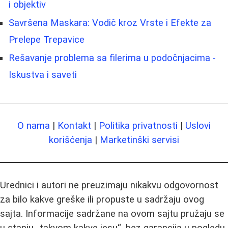
i objektiv
Savršena Maskara: Vodič kroz Vrste i Efekte za
Prelepe Trepavice
Rešavanje problema sa filerima u podočnjacima -
Iskustva i saveti
O nama
|
Kontakt
|
Politika privatnosti
|
Uslovi
korišćenja
|
Marketinški servisi
Urednici i autori ne preuzimaju nikakvu odgovornost
za bilo kakve greške ili propuste u sadržaju ovog
sajta. Informacije sadržane na ovom sajtu pružaju se