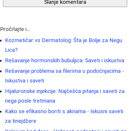
Slanje komentara
Pročitajte i...
Kozmetičar vs Dermatolog: Šta je Bolje za Negu
Lica?
Rešavanje hormonskih bubuljica: Saveti i iskustva
Rešavanje problema sa filerima u podočnjacima -
Iskustva i saveti
Hijaluronske injekcije: Najčešća pitanja i saveti za
nega posle tretmana
Kako se efikasno boriti s aknama - Iskusni saveti
za tinejdžere