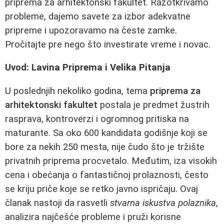
priprema za arhitektonski fakultet. Razotkrivamo
probleme, dajemo savete za izbor adekvatne
pripreme i upozoravamo na česte zamke.
Pročitajte pre nego što investirate vreme i novac.
Uvod: Lavina Priprema i Velika Pitanja
U poslednjih nekoliko godina, tema
priprema za
arhitektonski fakultet
postala je predmet žustrih
rasprava, kontroverzi i ogromnog pritiska na
maturante. Sa oko 600 kandidata godišnje koji se
bore za nekih 250 mesta, nije čudo što je tržište
privatnih priprema procvetalo. Međutim, iza visokih
cena i obećanja o fantastičnoj prolaznosti, često
se kriju priče koje se retko javno ispričaju. Ovaj
članak nastoji da rasvetli
stvarna iskustva polaznika
,
analizira najčešće probleme i pruži korisne