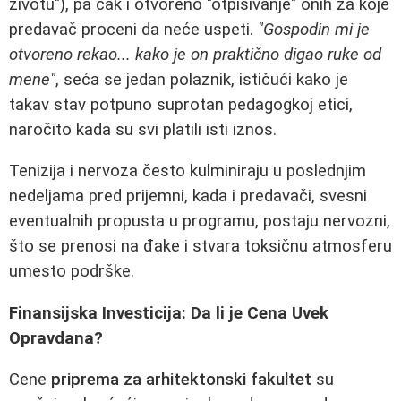
životu"), pa čak i otvoreno "otpisivanje" onih za koje
predavač proceni da neće uspeti.
"Gospodin mi je
otvoreno rekao... kako je on praktično digao ruke od
mene"
, seća se jedan polaznik, ističući kako je
takav stav potpuno suprotan pedagogkoj etici,
naročito kada su svi platili isti iznos.
Tenizija i nervoza često kulminiraju u poslednjim
nedeljama pred prijemni, kada i predavači, svesni
eventualnih propusta u programu, postaju nervozni,
što se prenosi na đake i stvara toksičnu atmosferu
umesto podrške.
Finansijska Investicija: Da li je Cena Uvek
Opravdana?
Cene
priprema za arhitektonski fakultet
su