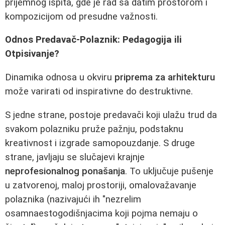
prijemnog ispita, gde je rad sa datim prostorom i
kompozicijom od presudne važnosti.
Odnos Predavač-Polaznik: Pedagogija ili
Otpisivanje?
Dinamika odnosa u okviru
priprema za arhitekturu
može varirati od inspirativne do destruktivne.
S jedne strane, postoje predavači koji ulažu trud da
svakom polazniku pruže pažnju, podstaknu
kreativnost i izgrade samopouzdanje. S druge
strane, javljaju se slučajevi krajnje
neprofesionalnog ponašanja
. To uključuje pušenje
u zatvorenoj, maloj prostoriji, omalovažavanje
polaznika (nazivajući ih "nezrelim
osamnaestogodišnjacima koji pojma nemaju o