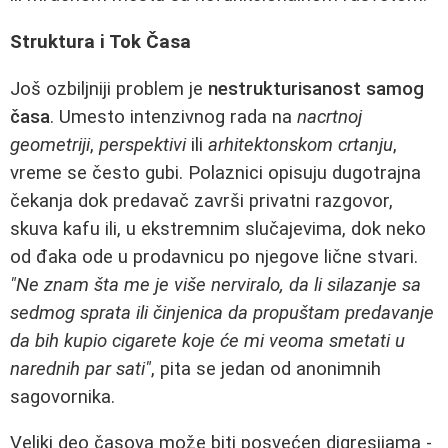
Struktura i Tok Časa
Još ozbiljniji problem je
nestrukturisanost samog
časa
. Umesto intenzivnog rada na
nacrtnoj
geometriji
,
perspektivi
ili
arhitektonskom crtanju
,
vreme se često gubi. Polaznici opisuju dugotrajna
čekanja dok predavač završi privatni razgovor,
skuva kafu ili, u ekstremnim slučajevima, dok neko
od đaka ode u prodavnicu po njegove lične stvari.
"Ne znam šta me je više nerviralo, da li silazanje sa
sedmog sprata ili činjenica da propuštam predavanje
da bih kupio cigarete koje će mi veoma smetati u
narednih par sati"
, pita se jedan od anonimnih
sagovornika.
Veliki deo časova može biti posvećen digresijama -