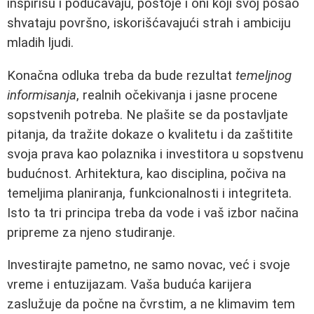
inspirišu i podučavaju, postoje i oni koji svoj posao
shvataju površno, iskorišćavajući strah i ambiciju
mladih ljudi.
Konačna odluka treba da bude rezultat
temeljnog
informisanja
, realnih očekivanja i jasne procene
sopstvenih potreba. Ne plašite se da postavljate
pitanja, da tražite dokaze o kvalitetu i da zaštitite
svoja prava kao polaznika i investitora u sopstvenu
budućnost. Arhitektura, kao disciplina, počiva na
temeljima planiranja, funkcionalnosti i integriteta.
Isto ta tri principa treba da vode i vaš izbor načina
pripreme za njeno studiranje.
Investirajte pametno, ne samo novac, već i svoje
vreme i entuzijazam. Vaša buduća karijera
zaslužuje da počne na čvrstim, a ne klimavim tem