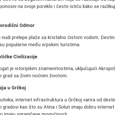
 ponosni na svoje poreklo i često ističu kako se razlik
 Porodični Odmor
i nudi prelepe plaže sa kristalno čistom vodom. Destin
 su popularne među srpskim turistima.
tičke Civilizacije
gat je istorijskim znamenitostima, uključujući Akropolj
i grad sa živim noćnim životom.
ija u Grčkoj
tnika, internet infrastruktura u Grčkoj varira od desti
ći gradovi kao što su Atina i Solun imaju dobru intern
to imaju ograničene mogućnosti.