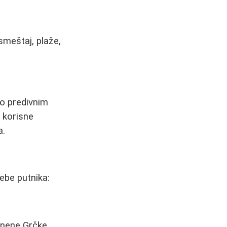
smeštaj, plaže,
po predivnim
m korisne
a.
rebe putnika:
pnene Grčke.