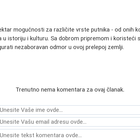
ektar mogućnosti za različite vrste putnika - od onih k
ka u istoriju i kulturu. Sa dobrom pripremom i koristeći
urati nezaboravan odmor u ovoj prelepoj zemlji.
Trenutno nema komentara za ovaj članak.