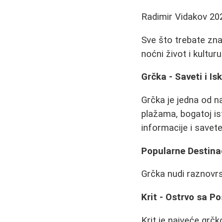
Radimir Vidakov
20
Sve što trebate znat
noćni život i kultur
Grčka - Saveti i I
Grčka je jedna od na
plažama, bogatoj is
informacije i savet
Popularne Destinac
Grčka nudi raznovrs
Krit - Ostrvo sa 
Krit je najveće grč