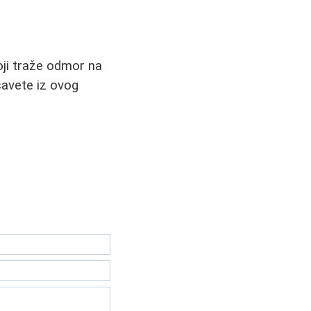
oji traže odmor na
 savete iz ovog