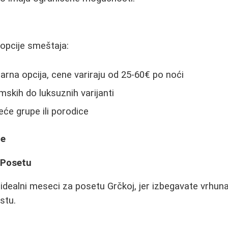
 opcije smeštaja:
arna opcija, cene variraju od 25-60€ po noći
mskih do luksuznih varijanti
veće grupe ili porodice
je
 Posetu
idealni meseci za posetu Grčkoj, jer izbegavate vrhun
stu.