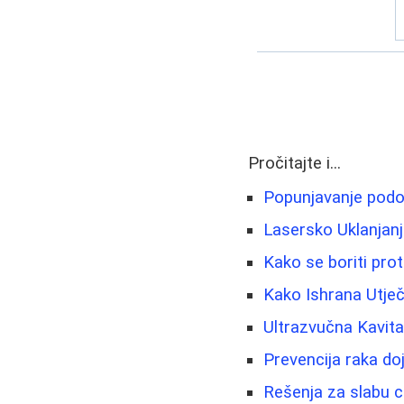
Pročitajte i...
Popunjavanje podoč
Lasersko Uklanjanje
Kako se boriti pro
Kako Ishrana Utječ
Ultrazvučna Kavita
Prevencija raka doj
Rešenja za slabu ci