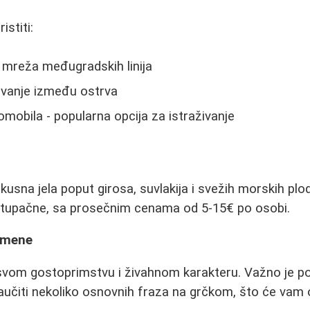
stiti:
 mreža međugradskih linija
ovanje između ostrva
omobila - popularna opcija za istraživanje
ukusna jela poput girosa, suvlakija i svežih morskih pl
stupačne, sa prosečnim cenama od 5-15€ po osobi.
omene
svom gostoprimstvu i živahnom karakteru. Važno je po
naučiti nekoliko osnovnih fraza na grčkom, što će vam 