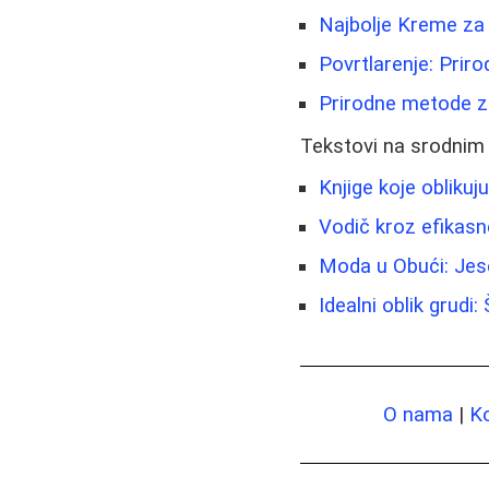
Najbolje Kreme za 
Povrtlarenje: Prir
Prirodne metode za
Tekstovi na srodnim
Knjige koje oblikuj
Vodič kroz efikasn
Moda u Obući: Jese
Idealni oblik grudi
O nama
|
K