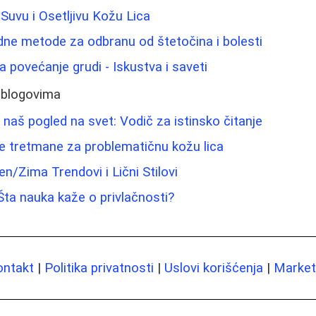
Suvu i Osetljivu Kožu Lica
odne metode za odbranu od štetočina i bolesti
 povećanje grudi - Iskustva i saveti
 blogovima
u naš pogled na svet: Vodič za istinsko čitanje
e tretmane za problematičnu kožu lica
n/Zima Trendovi i Lični Stilovi
: Šta nauka kaže o privlačnosti?
ontakt
|
Politika privatnosti
|
Uslovi korišćenja
|
Marketi