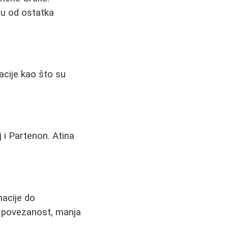
uju od ostatka
acije kao što su
 i Partenon. Atina
nacije do
et povezanost, manja