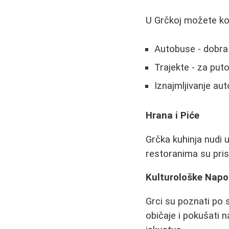
U Grčkoj možete kori
Autobuse - dobra
Trajekte - za put
Iznajmljivanje aut
Hrana i Piće
Grčka kuhinja nudi 
restoranima su pri
Kulturološke Nap
Grci su poznati po 
običaje i pokušati 