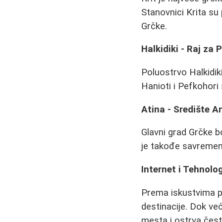
Stanovnici Krita su
Grčke.
Halkidiki - Raj za
Poluostrvo Halkidik
Hanioti i Pefkohori
Atina - Središte An
Glavni grad Grčke bo
je takođe savremen
Internet i Tehnolog
Prema iskustvima pu
destinacije. Dok ve
mesta i ostrva čes