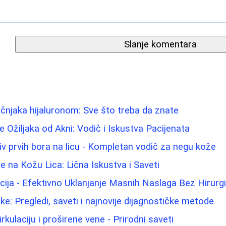
Slanje komentara
njaka hijaluronom: Sve što treba da znate
 Ožiljaka od Akni: Vodič i Iskustva Pacijenata
tiv prvih bora na licu - Kompletan vodič za negu kože
e na Kožu Lica: Lična Iskustva i Saveti
cija - Efektivno Uklanjanje Masnih Naslaga Bez Hirurgi
ke: Pregledi, saveti i najnovije dijagnostičke metode
rkulaciju i proširene vene - Prirodni saveti