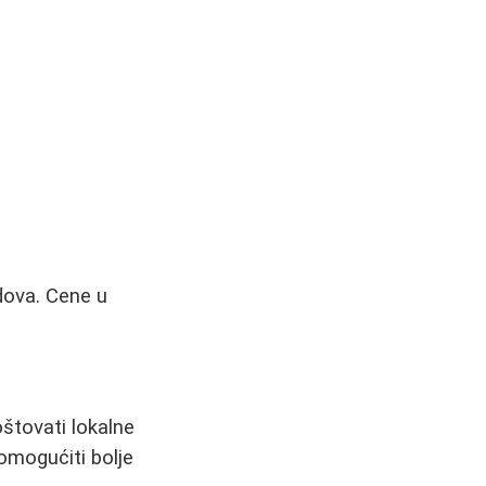
odova. Cene u
štovati lokalne
omogućiti bolje