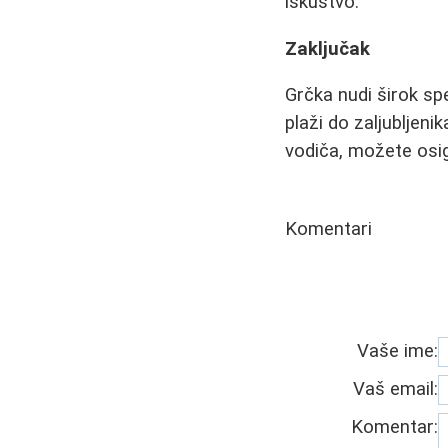
iskustvo.
Zaključak
Grčka nudi širok sp
plaži do zaljubljeni
vodiča, možete osig
Komentari
Vaše ime:
Vaš email:
Komentar: