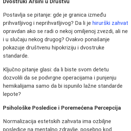
Dvostruki Aršini u Društvu
Postavlja se pitanje: gde je granica između
prihvatljivog i neprihvatljivog? Da li je
hirurški zahvat
opravdan ako se radi o nekoj omiljenoj zvezdi, ali ne
i u slučaju nekog drugog? Ovakvo ponašanje
pokazuje društvenu hipokriziju i dvostruke
standarde.
Ključno pitanje glasi: da li biste svom detetu
dozvolili da se podvrgne operacijama i punjenju
hemikalijama samo da bi ispunilo lažne standarde
lepote?
Psihološke Posledice i Poremećena Percepcija
Normalizacija estetskih zahvata ima ozbiljne
posledice na mentalno zdravlje, posebno kod