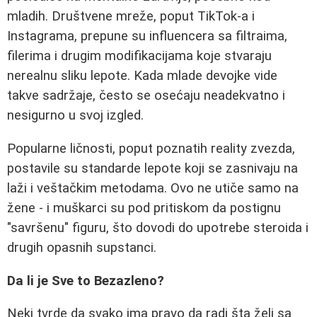
mladih. Društvene mreže, poput TikTok-a i
Instagrama, prepune su influencera sa filtraima,
filerima i drugim modifikacijama koje stvaraju
nerealnu sliku lepote. Kada mlade devojke vide
takve sadržaje, često se osećaju neadekvatno i
nesigurno u svoj izgled.
Popularne ličnosti, poput poznatih reality zvezda,
postavile su standarde lepote koji se zasnivaju na
laži i veštačkim metodama. Ovo ne utiče samo na
žene - i muškarci su pod pritiskom da postignu
"savršenu" figuru, što dovodi do upotrebe steroida i
drugih opasnih supstanci.
Da li je Sve to Bezazleno?
Neki tvrde da svako ima pravo da radi šta želi sa