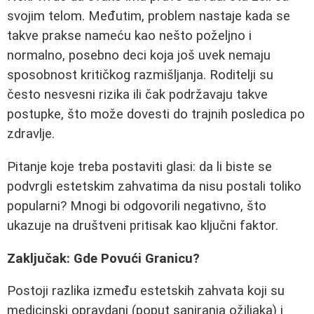
svojim telom. Međutim, problem nastaje kada se
takve prakse nameću kao nešto poželjno i
normalno, posebno deci koja još uvek nemaju
sposobnost kritičkog razmišljanja. Roditelji su
često nesvesni rizika ili čak podržavaju takve
postupke, što može dovesti do trajnih posledica po
zdravlje.
Pitanje koje treba postaviti glasi: da li biste se
podvrgli estetskim zahvatima da nisu postali toliko
popularni? Mnogi bi odgovorili negativno, što
ukazuje na društveni pritisak kao ključni faktor.
Zaključak: Gde Povući Granicu?
Postoji razlika između estetskih zahvata koji su
medicinski opravdani (poput saniranja ožiljaka) i