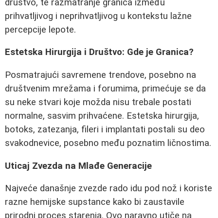
društvo, te razmatranje granica između
prihvatljivog i neprihvatljivog u kontekstu lažne
percepcije lepote.
Estetska Hirurgija i Društvo: Gde je Granica?
Posmatrajući savremene trendove, posebno na
društvenim mrežama i forumima, primećuje se da
su neke stvari koje možda nisu trebale postati
normalne, sasvim prihvaćene. Estetska hirurgija,
botoks, zatezanja, fileri i implantati postali su deo
svakodnevice, posebno među poznatim ličnostima.
Uticaj Zvezda na Mlađe Generacije
Najveće današnje zvezde rado idu pod nož i koriste
razne hemijske supstance kako bi zaustavile
prirodni proces starenja. Ovo naravno utiče na