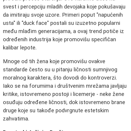
svest i percepciju mladih devojaka koje pokušavaju
da imitiraju svoje uzore. Primeri poput "napućenih
usta" ili "duck face" postali su izuzetno popularni
među mlađim generacijama, a ovaj trend potiče iz
određenih industrija koje promovišu specifičan
kalibar lepote.
Mnoge od tih žena koje promovišu ovakve
standarde često su u pitanju ličnosti sumnjivog
moralnog karaktera, što dovodi do kontroverzi.
Iako se na forumima i društvenim mrežama javljaju
kritike, istovremeno postoji i licemerje - neke žene
osuđuju određene ličnosti, dok istovremeno brane
druge koje su takođe podvrgnute estetskim
zahvatima.